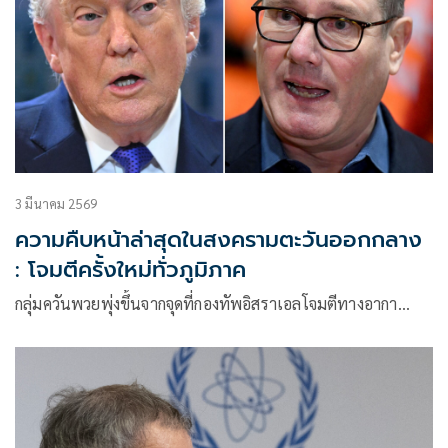
3 มีนาคม 2569
ความคืบหน้าล่าสุดในสงครามตะวันออกกลาง
: โจมตีครั้งใหม่ทั่วภูมิภาค
กลุ่มควันพวยพุ่งขึ้นจากจุดที่กองทัพอิสราเอลโจมตีทางอากา…