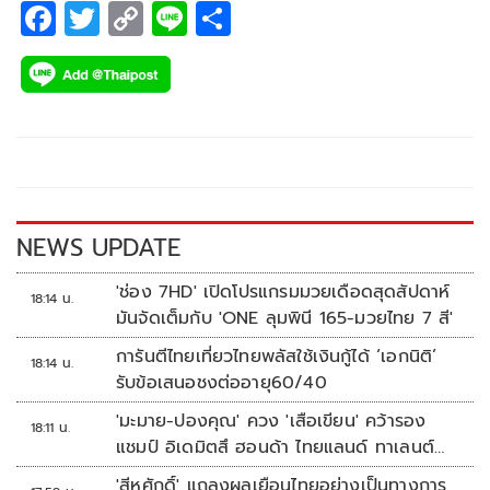
F
T
C
Li
S
ac
wi
o
n
h
e
tt
p
e
ar
b
er
y
e
o
Li
o
n
k
k
NEWS UPDATE
'ช่อง 7HD' เปิดโปรแกรมมวยเดือดสุดสัปดาห์
18:14 น.
มันจัดเต็มกับ 'ONE ลุมพินี 165-มวยไทย 7 สี'
การันตีไทยเที่ยวไทยพลัสใช้เงินกู้ได้ ‘เอกนิติ’
18:14 น.
รับข้อเสนอชงต่ออายุ60/40
'มะมาย-ปองคุณ' ควง 'เสือเขียน' คว้ารอง
18:11 น.
แชมป์ อิเดมิตสึ ฮอนด้า ไทยแลนด์ ทาเลนต์
คัพ สนาม 3
'สีหศักดิ์' แถลงผลเยือนไทยอย่างเป็นทางการ