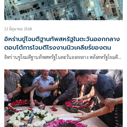
23 มิถุนายน 2568
อิหร่านขู่โจมตีฐานทัพสหรัฐในตะวันออกกลาง
ตอบโต้การโจมตีโรงงานนิวเคลียร์ของตน
อิหร่านขู่โจมตีฐานทัพสหรัฐในตะวันออกกลาง หลังสหรัฐโจมตี…