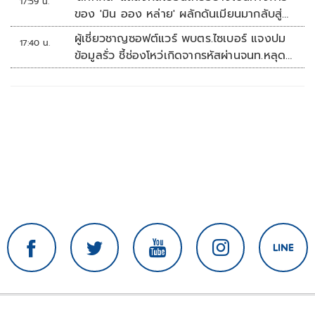
17:59 น.
ของ 'มิน ออง หล่าย' ผลักดันเมียนมากลับสู่
อาเซียน
ผู้เชี่ยวชาญซอฟต์แวร์ พบตร.ไซเบอร์ แจงปม
17:40 น.
ข้อมูลรั่ว ชี้ช่องโหว่เกิดจากรหัสผ่านจนท.หลุด
ไม่ใช่ถูกแฮกระบบ