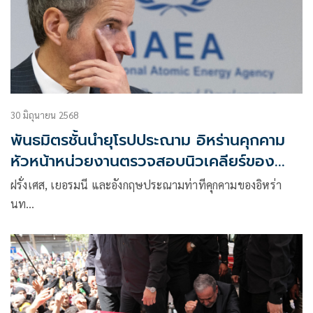
30 มิถุนายน 2568
พันธมิตรชั้นนำยุโรปประณาม อิหร่านคุกคาม
หัวหน้าหน่วยงานตรวจสอบนิวเคลียร์ของ
ยูเอ็น
ฝรั่งเศส, เยอรมนี และอังกฤษประณามท่าทีคุกคามของอิหร่า
นท…