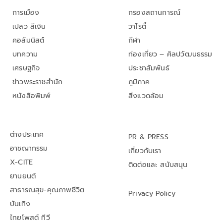
การเมือง
กรองสถานการณ์
เปลว สีเงิน
วาไรตี้
คอลัมนิสต์
กีฬา
บทความ
ท่องเที่ยว – ศิลปวัฒนธรรม
เศรษฐกิจ
ประชาสัมพันธ์
ข่าวพระราชสำนัก
ภูมิภาค
หนังสือพิมพ์
สิ่งแวดล้อม
ต่างประเทศ
PR & PRESS
อาชญากรรม
เกี่ยวกับเรา
X-CITE
ติดต่อและ สนับสนุน
ยานยนต์
สาธารณสุข-คุณภาพชีวิต
Privacy Policy
บันเทิง
ไทยโพสต์ ทีวี