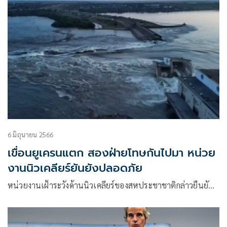
6 มิถุนายน 2566
เขื่อนยูเครนแตก สองฝ่ายโทษกันไปมา หน่วย
งานนิวเคลียร์ยันยังปลอดภัย
หน่วยงานเฝ้าระวังด้านนิวเคลียร์ของสหประชาชาติกล่าวยืนยั…