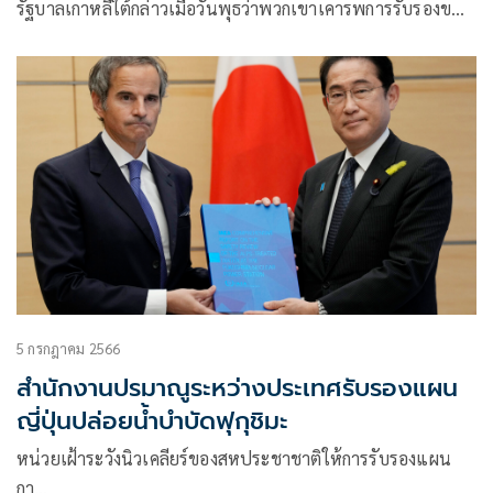
รัฐบาลเกาหลีใต้กล่าวเมื่อวันพุธว่าพวกเขาเคารพการรับรองข…
5 กรกฎาคม 2566
สำนักงานปรมาณูระหว่างประเทศรับรองแผน
ญี่ปุ่นปล่อยน้ำบำบัดฟุกุชิมะ
หน่วยเฝ้าระวังนิวเคลียร์ของสหประชาชาติให้การรับรองแผน
กา…