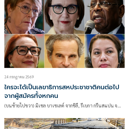
24 กรกฎาคม 2569
ใครจะได้เป็นเลขาธิการสหประชาชาติคนต่อไป
จากผู้สมัครทั้งหกคน
(บนซ้ายไปขวา) มิเชล บาเชเลต์ จากชิลี, รีเบกา กรีนสแปน จ…