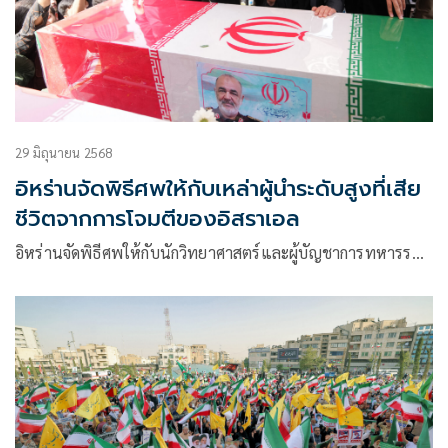
29 มิถุนายน 2568
อิหร่านจัดพิธีศพให้กับเหล่าผู้นำระดับสูงที่เสีย
ชีวิตจากการโจมตีของอิสราเอล
อิหร่านจัดพิธีศพให้กับนักวิทยาศาสตร์และผู้บัญชาการทหารร…