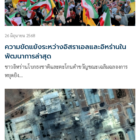
26 มิถุนายน 2568
ความขัดแย้งระหว่างอิสราเอลและอิหร่านใน
พัฒนาการล่าสุด
ชาวอิหร่านโบกธงชาติและตะโกนคำขวัญขณะเฉลิมฉลองการ
หยุดยิง…