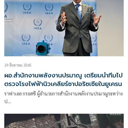
29 สิงหาคม 2565
ผอ.สำนักงานพลังงานปรมาณู เตรียมนำทีมไป
ตรวจโรงไฟฟ้านิวเคลียร์ซาปอริซเซียในยูเครน
ราฟาเอล กรอสซี ผู้อำนวยการสำนักงานพลังงานปรมาณูระหว่าง
ป…