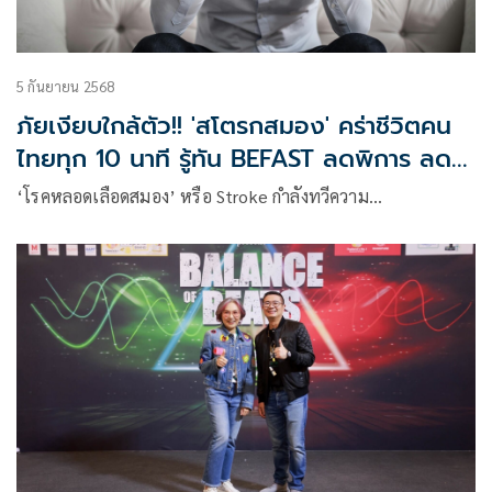
5 กันยายน 2568
ภัยเงียบใกล้ตัว!! 'สโตรกสมอง' คร่าชีวิตคน
ไทยทุก 10 นาที รู้ทัน BEFAST ลดพิการ ลด
ตาย
‘โรคหลอดเลือดสมอง’ หรือ Stroke กำลังทวีความ…