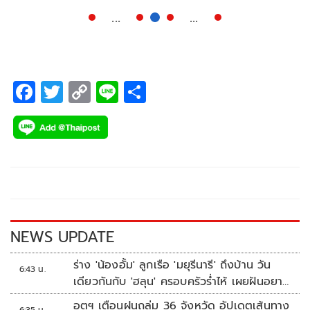
...
...
F
T
C
Li
S
ac
wi
o
n
h
e
tt
p
e
ar
b
er
y
e
o
Li
o
n
k
k
NEWS UPDATE
ร่าง 'น้องอั้ม' ลูกเรือ 'มยุรีนารี' ถึงบ้าน วัน
6:43 น.
เดียวกันกับ 'ฮลุน' ครอบครัวร่ำไห้ เผยฝันอยาก
เป็นทหารเรือ
อุตุฯ เตือนฝนถล่ม 36 จังหวัด อัปเดตเส้นทาง