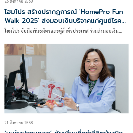
26 สิงหาคม 2568
โฮมโปร สร้างปรากฏการณ์ 'HomePro Fun
Walk 2025' ส่งมอบเงินบริจาคแก่ศูนย์โรค
หัวใจ รพ.จุฬาลงกรณ์ สภากาชาดไทย
โฮมโปร จับมือพันธมิตรและคู่ค้าทั่วประเทศ ร่วมส่งมอบเงิน…
21 สิงหาคม 2568