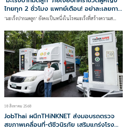
‘มะเร็งปากมดลูก‘ ภัยเงียบที่คร่าชีวิตผู้หญิง
ไทยทุก 2 ชั่วโมง แพทย์เตือน! อย่าละเลยการ
ตรวจคัดกรอง พร้อมฉีควัคซีน HPV ป้องกัน
‘มะเร็งปากมดลูก’ ยังคงเป็นหนึ่งในโรคมะเร็งที่สร้างความส…
18 สิงหาคม 2568
JobThai ผนึกTHiNKNET ส่งมอบรถตรวจ
สุขภาพเคลื่อนที่-ตู้ชีวนิรภัย เสริมแกร่งโรง