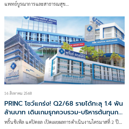
แพทย์บูรณาการและสาธารณสุข
และที่ปรึกษาวิทยาลัยการแพทย์แผนตะวันออก มหาวิทยาลัย
รังสิต
16 สิงหาคม 2568
PRINC โชว์แกร่ง! Q2/68 รายได้ทะลุ 1.4 พัน
ล้านบาท เดินเกมรุกควบรวม-บริหารต้นทุนการ
เงิน
พริ้นซิเพิล แคปิตอล เปิดเผยผลการดำเนินงานไตรมาสที่ 2 ปี…