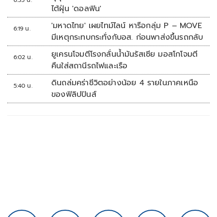
6:35 น.
ไต้ฝุ่น 'ดอลฟิน'
'มหาดไทย' เผยไทม์ไลน์ หารือกลุ่ม P – MOVE
6:19 น.
มีเหตุกระทบกระทั่งกับอส. ก่อนพาส่งขึ้นรถกลับ
ยูเครนโจมตีโรงกลั่นน้ำมันรัสเซีย มอสโกโจมตี
6:02 น.
คืนใส่สถานีรถไฟและเรือ
ดินถล่มคร่าชีวิตอย่างน้อย 4 รายในภาคเหนือ
5:40 น.
ของฟิลิปปินส์