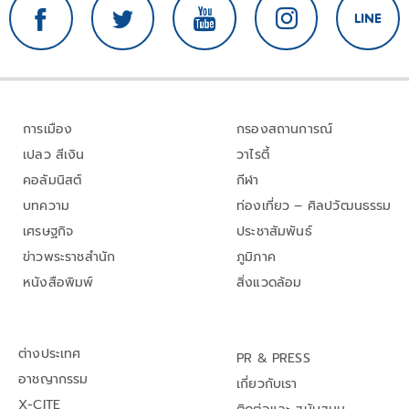
การเมือง
กรองสถานการณ์
เปลว สีเงิน
วาไรตี้
คอลัมนิสต์
กีฬา
บทความ
ท่องเที่ยว – ศิลปวัฒนธรรม
เศรษฐกิจ
ประชาสัมพันธ์
ข่าวพระราชสำนัก
ภูมิภาค
หนังสือพิมพ์
สิ่งแวดล้อม
ต่างประเทศ
PR & PRESS
อาชญากรรม
เกี่ยวกับเรา
X-CITE