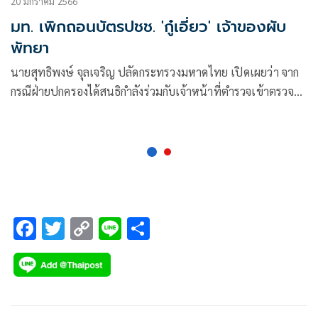
20 มกราคม 2566
มท. เพิกถอนบัตรปชช. 'กู๋เอี่ยว' เจ้าของผับ
พัทยา
นายสุทธิพงษ์ จุลเจริญ ปลัดกระทรวงมหาดไทย เปิดเผยว่า จาก
กรณีฝ่ายปกครองได้สนธิกำลังร่วมกับเจ้าหน้าที่ตำรวจเข้าตรวจ
สถานบันเทิง ร้าน club one พัทยา จ.ชลบุรี เมื่อวันที่ 22 ตุลาคม
65 และพบว่า นายนิติพัฒน์ โชคชัยธนพร หรือ กู๋เอี่ยว
F
T
C
Li
S
ac
wi
o
n
h
e
tt
p
e
ar
b
er
y
e