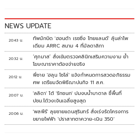
o
Li
o
n
k
k
NEWS UPDATE
ทัพนักบิด 'ฮอนด้า เรซซิ่ง ไทยแลนด์' ลุ้นล่าโพ
20:43 น.
เดียม ARRC สนาม 4 ที่มัลดาลิกา
‘ศุภมาส’ สั่งเข้มตรวจคลินิกเสริมความงาม ย้ำ
20:32 น.
โฆษณาราคาต้องจ่ายจริง
พี่ชาย 'ฮลุน โซโล่' แจ้งกำหนดการสวดอภิธรรม
20:12 น.
ศพ เตรียมจัดพิธีฌาปนกิจ 11 ส.ค.
'ลลิดา' โต้ 'รักชนก' ปมงบน้ำบาดาล ชี้พื้นที่
20:07 น.
ปชน.ได้วงเงินเฉลี่ยสูงสุด
'พลพีร์' ลุยชายแดนสุรินทร์ สั่งเร่งรัดโครงการ
20:06 น.
ขยายไฟฟ้า 'ปราสาทตาควาย-เนิน 350'