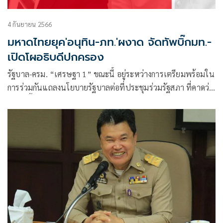
4 กันยายน 2566
มหาดไทยยุค'อนุทิน-ภท.'ผงาด จัดทัพบิ๊กมท.-
เปิดโผอธิบดีปกครอง
รัฐบาล-ครม. “เศรษฐา 1” ขณะนี้ อยู่ระหว่างการเตรียมพร้อมใน
การร่วมกันแถลงนโยบายรัฐบาลต่อที่ประชุมร่วมรัฐสภา ที่คาดว่า
จะเกิดขึ้นในสัปดาห์หน้าช่วง 11-12 ก.ย.