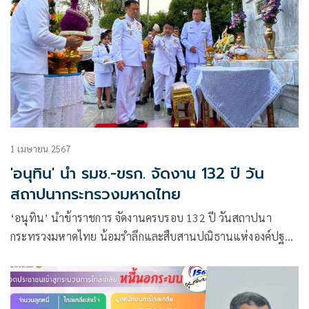
1 เมษายน 2567
'อนุทิน' นำ รมช.-ขรก. จัดงาน 132 ปี วัน
สถาปนากระทรวงมหาดไทย
‘อนุทิน’ นำข้าราชการ จัดงานครบรอบ 132 ปี วันสถาปนา
กระทรวงมหาดไทย น้อมรำลึกและสืบสานปณิธานแห่งองค์ปฐม
เสนาบดี บำบัดทุกข์บำรุงสุข