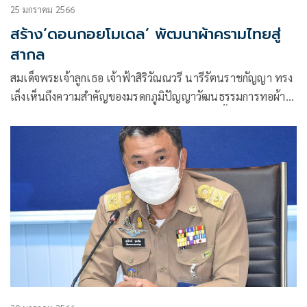
25 มกราคม 2566
สร้าง‘ดอนกอยโมเดล’ พัฒนาผ้าครามไทยสู่
สากล
สมเด็จพระเจ้าลูกเธอ เจ้าฟ้าสิริวัณณวรี นารีรัตนราชกัญญา ทรง
เล็งเห็นถึงความสำคัญของมรดกภูมิปัญญาวัฒนธรรมการทอผ้า
ของไทย ทรงปฏิบัติพระกรณียกิจเกี่ยวกับผ้าไทยพื้นถิ่นตาม
ชุมชนในทุกภูมิภาค โดยเฉพาะอย่างยิ่งกลุ่มทอผ้าย้อมครามบ้าน
ดอนกอย อำเภอพรรณานิคม จังหวัดสกลนคร ทรงสนับสนุนการ
พัฒนาผลิตภัณฑ์ผ้าอย่างครบวงจร