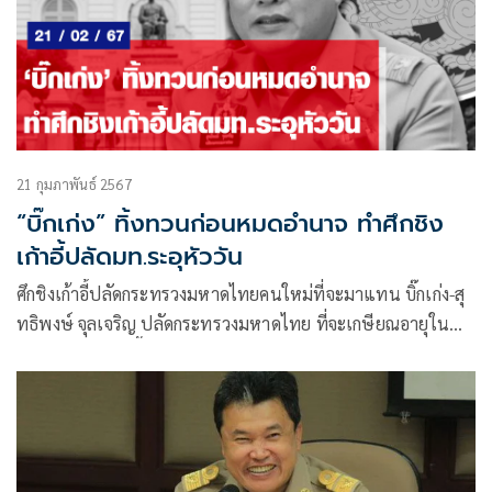
21 กุมภาพันธ์ 2567
“บิ๊กเก่ง” ทิ้งทวนก่อนหมดอำนาจ ทำศึกชิง
เก้าอี้ปลัดมท.ระอุหัววัน
ศึกชิงเก้าอี้ปลัดกระทรวงมหาดไทยคนใหม่ที่จะมาแทน บิ๊กเก่ง-สุ
ทธิพงษ์ จุลเจริญ ปลัดกระทรวงมหาดไทย ที่จะเกษียณอายุใน
เดือนกันยายนปีนี้ ส่อเค้าเดือดระอุแต่หัววัน