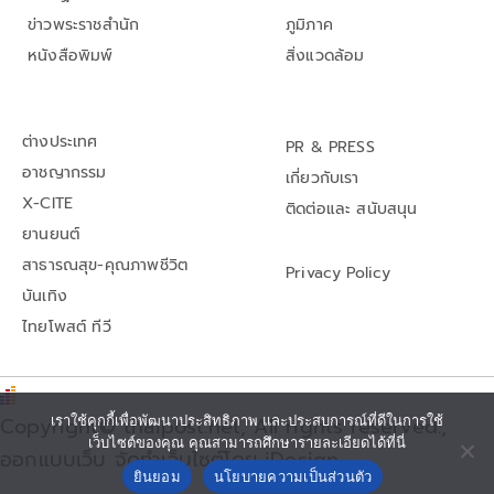
ข่าวพระราชสำนัก
ภูมิภาค
หนังสือพิมพ์
สิ่งแวดล้อม
ต่างประเทศ
PR & PRESS
อาชญากรรม
เกี่ยวกับเรา
X-CITE
ติดต่อและ สนับสนุน
ยานยนต์
สาธารณสุข-คุณภาพชีวิต
Privacy Policy
บันเทิง
ไทยโพสต์ ทีวี
Copyright© thaipost.net, All rights reserved.,
เราใช้คุกกี้เพื่อพัฒนาประสิทธิภาพ และประสบการณ์ที่ดีในการใช้
เว็บไซต์ของคุณ คุณสามารถศึกษารายละเอียดได้ที่นี่
ออกแบบเว็บ จัดทำเว็บไซต์โดย iDesign
ยินยอม
นโยบายความเป็นส่วนตัว