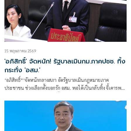
15 พฤษภาคม 2569
'อภิสิทธิ์' จัดหนัก! รัฐบาลเมินกม.ภาคปชช. ทิ้ง
กระทั่ง 'อสม.'
‘อภิสิทธิ์”‘จัดหนักกลางสภา อัดรัฐบาลเมินกฎหมายภาค
ประชาชน ช่วงเลือกตั้งบอกรัก อสม. พอได้เป็นกลับทิ้ง จี้เคารพ
มติประชาชนแก้ รธน. หวั่นตั้งต้นใหม่สร้างความขัดแย้งประเด็น
ละเอียดอ่อนอีกครั้ง