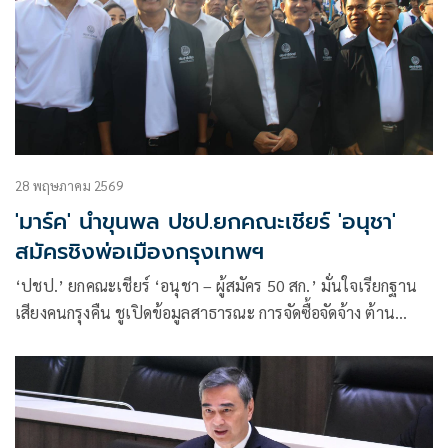
28 พฤษภาคม 2569
'มาร์ค' นำขุนพล ปชป.ยกคณะเชียร์ 'อนุชา'
สมัครชิงพ่อเมืองกรุงเทพฯ
‘ปชป.’ ยกคณะเชียร์ ‘อนุชา – ผู้สมัคร 50 สก.’ มั่นใจเรียกฐาน
เสียงคนกรุงคืน ชูเปิดข้อมูลสาธารณะ การจัดซื้อจัดจ้าง ต้าน
คอร์รัปชัน