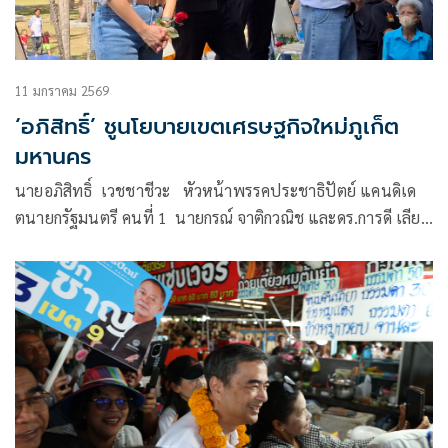
11 มกราคม 2569
‘อภิสิทธิ์’ ชูนโยบายเขตเศรษฐกิจใหม่ภูเก็ต
มหานคร
นายอภิสิทธิ์ เวชชาชีวะ หัวหน้าพรรคประชาธิปัตย์ แคนดิเด
ตนายกรัฐมนตรี คนที่ 1 นายกรณ์ จาติกวณิช และดร.การดี เลียว
ไพโรจน์ แคนดิเดตนายกรัฐมนตรี คนที่ 2แ