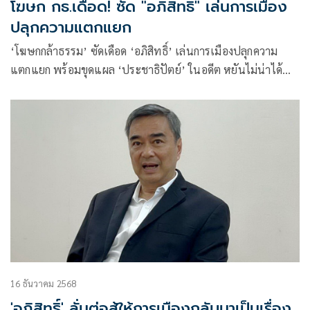
โฆษก กธ.เดือด! ซัด "อภิสิทธิ์" เล่นการเมือง
ปลุกความแตกแยก
‘โฆษกกล้าธรรม’ ซัดเดือด ‘อภิสิทธิ์’ เล่นการเมืองปลุกความ
แตกแยก พร้อมขุดแผล ‘ประชาธิปัตย์’ ในอดีต หยันไม่น่าได้
เป็นแกนนำ รบ. ไม่ใช่คนกำหนดทิศทางการเมือง
16 ธันวาคม 2568
'อภิสิทธิ์' ลั่นต่อสู้ให้การเมืองกลับมาเป็นเรื่อง