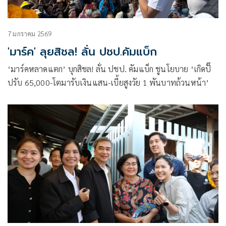
7 มกราคม 2569
'มาร์ค' ลุยสิชล! ลั่น ปชป.คัมแบ็ก
‘มาร์คหลาดแตก’ บุกสิชล! ลั่น ปชป. คัมแบ็ก ชูนโยบาย ‘เกิดปั๊
ปรับ 65,000-โตมารับเงินแสน-เบี้ยสูงวัย 1 พันบาทถ้วนหน้า’