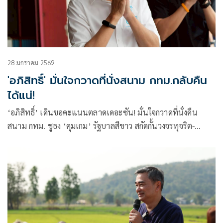
28 มกราคม 2569
'อภิสิทธิ์' มั่นใจกวาดที่นั่งสนาม กทม.กลับคืน
ได้แน่!
‘อภิสิทธิ์’ เดินขอคะแนนตลาดเดอะซัน! มั่นใจกวาดที่นั่งคืน
สนาม กทม. ชูธง ‘คุมเกม’ รัฐบาลสีขาว สกัดกั้นวงจรทุจริต-
ครอบงำ