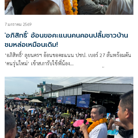
7 มกราคม 2569
'อภิสิทธิ์' อ้อนขอคะแนนคนคอนปลื้มชาวบ้าน
ชมหล่อเหมือนเดิม!
‘อภิสิทธิ์’ ลุยนครฯ อ้อนขอคะแนน ปชป. เบอร์ 27 ลั่นพร้อมดัน
‘คนรุ่นใหม่’ เข้าสภารับใช้พี่น้อง
ชูต่อยอดนโยบาย ‘ยาง-ปาล์ม-ประมง-โครงสร้างพื้นฐาน’ หยอด
หวานชาวบ้านยังชม ‘หล่อเหมือนเดิม’