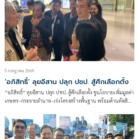
5 กรกฎาคม 2569
‘อภิสิทธิ์’ ลุยอีสาน ปลุก ปชป. สู้ศึกเลือกตั้ง
“อภิสิทธิ์” ลุยอีสาน ปลุก ปชป. สู้ศึกเลือกตั้ง ชูนโยบายเพิ่มมูลค่า
เกษตร–กระจายอำนาจ–เร่งโครงสร้างพื้นฐาน พร้อมค้านตัดสิทธิ์
สวัสดิการข้าราชการ