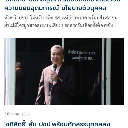
ความนิยมอุดมการณ์-นโยบายตัวบุคคล
หัวหน้าปชป. ไม่หวั่น อดีต สส. แห่ย้ายพรรค พร้อมส่ง สส.ชน
ย้ำไม่มีใครผูกขาดคะแนนเสียง บอกหากวันเลือกตั้งต้องขยับ
เนื่องจากเหตุสุดวิสัยเป็นเรื่องเข้าใจได้
3 ธันวาคม 2568
'อภิสิทธิ์'​ ลั่น​ ปชป.พร้อมคัดสรรบุคคลลง