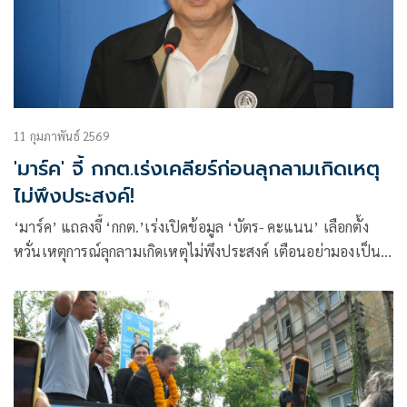
11 กุมภาพันธ์ 2569
'มาร์ค' จี้ กกต.เร่งเคลียร์ก่อนลุกลามเกิดเหตุ
ไม่พึงประสงค์!
‘มาร์ค’ แถลงจี้ ‘กกต.’เร่งเปิดข้อมูล ‘บัตร- คะแนน’ เลือกตั้ง
หวั่นเหตุการณ์ลุกลามเกิดเหตุไม่พึงประสงค์ เตือนอย่ามองเป็น
เรื่องเล็ก เกรงกระทบต่อเสถียรภาพการเมือง กระบวนการ
ประชาธิปไตย