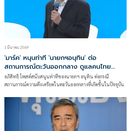
1 มีนาคม 2569
'มาร์ค' หนุนท่าที 'นายกฯอนุทิน' ต่อ
สถานการณ์ตะวันออกกลาง ดูแลคนไทย
เตรียมแผนรับมือผลกระทบศก.
อภิสิทธิฺ โพสต์สนับสนุนท่าทีของนายกฯ อนุทิน ต่อกรณี
สถานการณ์ความตึงเครียดในตะวันออกกลางที่เกิดขึ้นในปัจจุบัน