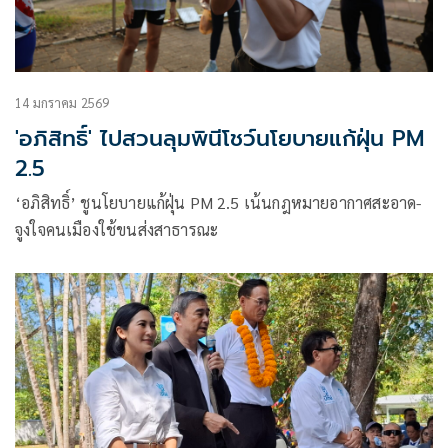
14 มกราคม 2569
'อภิสิทธิ์' ไปสวนลุมพินีโชว์นโยบายแก้ฝุ่น PM
2.5
‘อภิสิทธิ์’ ชูนโยบายแก้ฝุ่น PM 2.5 เน้นกฎหมายอากาศสะอาด-
จูงใจคนเมืองใช้ขนส่งสาธารณะ