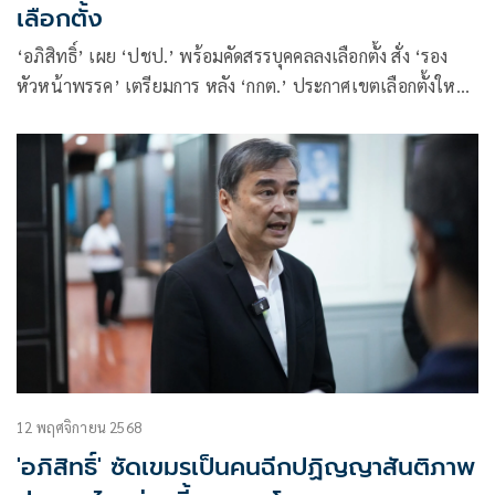
เลือกตั้ง
‘อภิสิทธิ์’​ เผย​ ‘ปชป.’ พร้อมคัดสรรบุคคลลงเลือกตั้ง​ สั่ง​ ‘รอง
หัวหน้าพรรค​’ เตรียมการ หลัง ‘กกต.’ ประกาศเขตเลือกตั้งใหม่​
จนนครศรีธรรมราช​หาย​ 1 เขต​
12 พฤศจิกายน 2568
'อภิสิทธิ์' ซัดเขมรเป็นคนฉีกปฏิญญาสันติภาพ