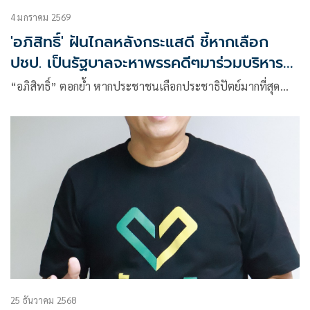
4 มกราคม 2569
'อภิสิทธิ์' ฝันไกลหลังกระแสดี ชี้หากเลือก
ปชป. เป็นรัฐบาลจะหาพรรคดีๆมาร่วมบริหาร
ประเทศ
“อภิสิทธิ์” ตอกย้ำ หากประชาชนเลือกประชาธิปัตย์มากที่สุด…
25 ธันวาคม 2568