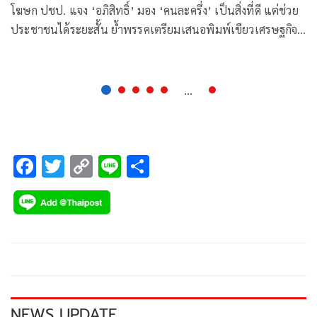
โฆษก ปชป. แจง ‘อภิสิทธิ์’ มอง ‘คนละครึ่ง’ เป็นสิ่งที่ดี แต่ช่วย
ประชาชนได้ระยะสั้น ย้ำพรรคเตรียมเสนอพิมพ์เขียวเศรษฐกิจ
ที่โตอย่างยั่งยืน
...
F
T
C
Li
S
ac
wi
o
n
h
e
tt
p
e
ar
b
er
y
e
o
Li
o
n
k
k
NEWS UPDATE