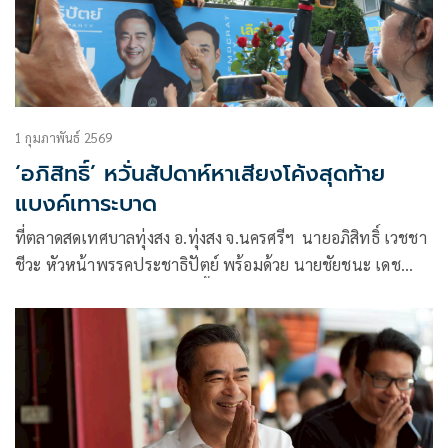
1 กุมภาพันธ์ 2569
‘อภิสิทธิ์’ หวั่นสัปดาห์หาเสียงโค้ง​สุดท้าย
แบงค์เทาระบาด
ที่ตลาดสดเทศบาลทุ่งสง อ.ทุ่งสง จ.นครศรีฯ นายอภิสิทธิ์ เวชชา
ชีวะ หัวหน้าพรรคประชาธิปัตย์ พร้อมด้วย นายชัยชนะ​ เดช
เดโช​ รองหัวหน้า​พรร​ค ดูแลพื้นที่ภาคใต้