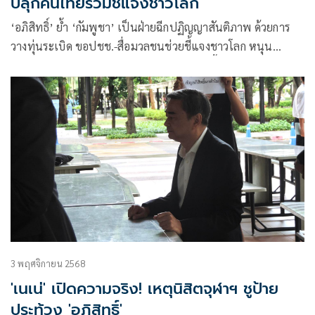
ปลุกคนไทยร่วมชี้แจงชาวโลก
‘อภิสิทธิ์’ ย้ำ ‘กัมพูชา’ เป็นฝ่ายฉีกปฏิญญาสันติภาพ ด้วยการ
วางทุ่นระเบิด ขอปชช.-สื่อมวลชนช่วยชี้แจงชาวโลก หนุน
‘รัฐบาล-กองทัพ’ ปกป้องอธิปไตย เผยเร็วๆ นี้จ่อเปิดวิธีปราบ
ปัญหาสแกมเมอร์ว่าควรทำอย่างไร
3 พฤศจิกายน 2568
'เนเน่' เปิดความจริง! เหตุนิสิตจุฬาฯ ชูป้าย
ประท้วง 'อภิสิทธิ์'