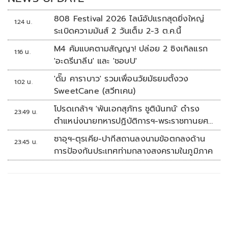
808 Festival 2026 ไลน์อัปแรกสุดยิ่งใหญ่
1:24 น.
ระเบิดความมันส์ 2 วันเต็ม 2-3 ต.ค.นี้
M4 คัมแบคตามสัญญา! ปล่อย 2 ซิงเกิลแรก
1:16 น.
'อะดรีนาลีน' และ 'ชอบU'
'ดั๊ม คาราบาว' รวมเพื่อนวัยมัธยมตั้งวง
1:02 น.
SweetCane (สวีทเคน)
โปรดเกล้าฯ 'พันเอกสุภัทร ชูตินันทน์' ดำรง
23:49 น.
ตำแหน่งนายทหารปฏิบัติการฯ-พระราชทานยศ
'พลตรี'
ซาอุฯ-ตุรเคีย-ปากีสถานลงนามข้อตกลงด้าน
23:45 น.
การป้องกันประเทศท่ามกลางสงครามในภูมิภาค