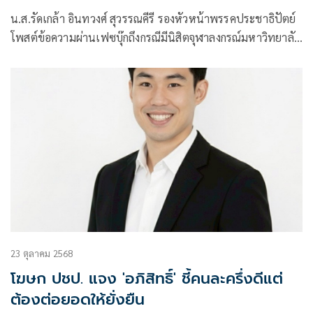
น.ส.รัดเกล้า อินทวงศ์ สุวรรณคีรี รองหัวหน้าพรรคประชาธิปัตย์
โพสต์ข้อความผ่านเฟซบุ๊กถึงกรณีมีนิสิตจุฬาลงกรณ์มหาวิทยาลัย
ถือป้ายข้อความเกี่ยวกับการสลายการชุมนุมปี 53 ระหว่างที่นาย
อภิสิทธิ์ เวชชาชีวะ
23 ตุลาคม 2568
โฆษก ปชป. แจง 'อภิสิทธิ์' ชี้คนละครึ่งดีแต่
ต้องต่อยอดให้ยั่งยืน