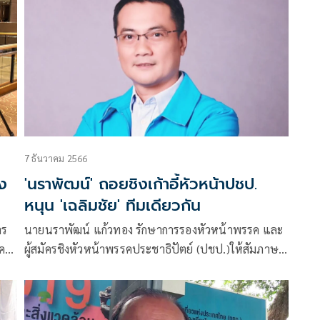
7 ธันวาคม 2566
ิง
'นราพัฒน์' ถอยชิงเก้าอี้หัวหน้าปชป.
หนุน 'เฉลิมชัย' ทีมเดียวกัน
าร
นายนราพัฒน์​ แก้วทอง รักษาการรองหัวหน้าพรรค และ
์คน
ผู้สมัครชิงหัวหน้าพรรคประชาธิปัตย์​ (ปชป.)ให้สัมภาษณ์
ก
กรณี 21 สส.ปชป. เชิญให้นายเฉลิมชัย ศรีอ่อน เป็น
หัวหน้าพรรค ว่า เมื่อเป็นเช่นนี้ตนจะสู้ทำไม เพราะ