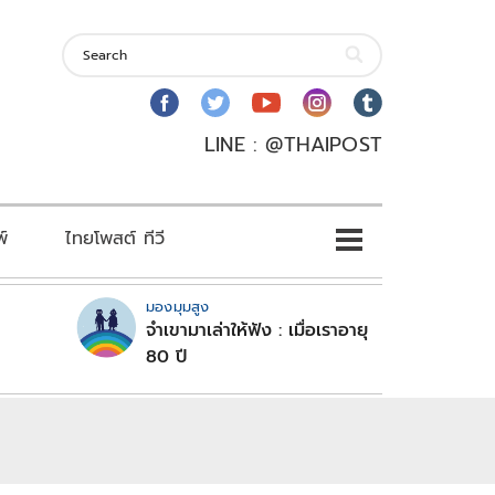
LINE : @THAIPOST
พ์
ไทยโพสต์ ทีวี
มองมุมสูง
จำเขามาเล่าให้ฟัง : เมื่อเราอายุ
80 ปี