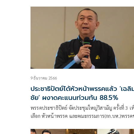
แข่งขันเป็นหัวหน้าพรรคประชาธิปัตย์ (ปชป.) กรณี
คุณสมบัติเป็นสมาชิกพรรคไม่ถึง 5 ปีหรือไม่ได้เป็นส
นามพรรคมาก่อนตามข้อบังคับพรรคที่ 31 (6) และ
ข้อ32(1)
9 ธันวาคม 2566
ประชาธิปัตย์ได้หัวหน้าพรรคแล้ว 'เฉลิม
ชัย' ผงาดคะแนนท่วมท้น 88.5%
พรรคประชาธิปัตย์ จัดประชุมใหญ่วิสามัญ ครั้งที่ 3 เพื
เลือก หัวหน้าพรรค และคณะกรรมการ(กก.บห.)พรรคช
ใหม่ โดยที่ประชุม มีองค์ประชุม