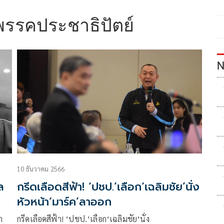
พรรคประชาธิปัตย์
N
10 ธันวาคม 2566
ล
กรีดเลือดสีฟ้า! ‘ปชป.’เลือก‘เฉลิมชัย’นั่ง
หัวหน้า‘มาร์ค’ลาออก
า
กรีดเลือดสีฟ้า! ‘ปชป.’เลือก‘เฉลิมชัย’นั่ง