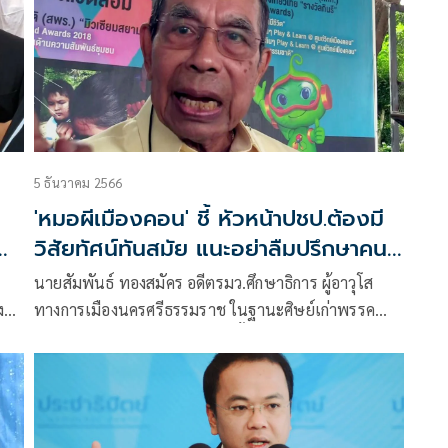
5 ธันวาคม 2566
'หมอผีเมืองคอน' ชี้ หัวหน้าปชป.ต้องมี
วิสัยทัศน์ทันสมัย แนะอย่าลืมปรึกษาคน
เก่าคนแก่บ้าง
นายสัมพันธ์ ทองสมัคร อดีตรมว.ศึกษาธิการ ผู้อาวุโส
ง
ทางการเมืองนครศรีธรรมราช ในฐานะศิษย์เก่าพรรค
า
ประชาธิปัตย์ กล่าวว่า การเลือกตั้ง
ย์