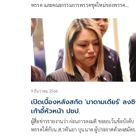
พรรค และคณะกรรมการพรรคชุดใหม่ของพรรค
ประชาธิปัตย์ ก็ได้ลงมติเลือก “เฉลิมชัย ศรีอ่อน” เป็น
หัวหน้าพรรคประชาธิปัตย์คนที่ 9 โดยมี “เดชอิศม์ ข
ทอง”
9 ธันวาคม 2566
เปิดเบื้องหลังสกัด 'มาดามเดียร์' ลงช
เก้าอี้หัวหน้า ปชป.
ผู้สื่อข่าวรายงานว่า ก่อนการลงมติ ขอยกเว้นข้อบังคับ
พรรคให้กับน.ส.วทันยา บุนนาค ผู้ประกาศตัวลงสมัคร