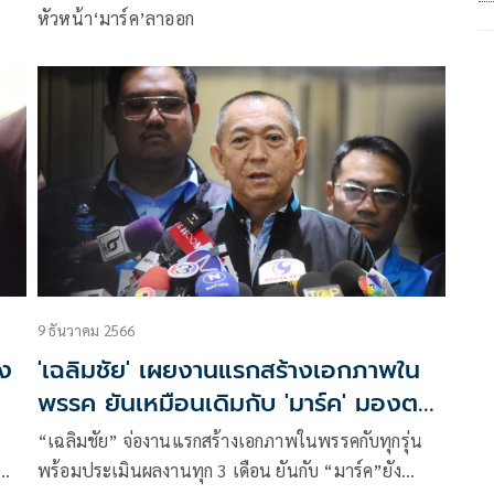
หัวหน้า‘มาร์ค’ลาออก
าว
9 ธันวาคม 2566
ิง
'เฉลิมชัย' เผยงานแรกสร้างเอกภาพใน
พรรค ยันเหมือนเดิมกับ 'มาร์ค' มองตาก็
รู้ใจ
“เฉลิมชัย” จ่องานแรกสร้างเอกภาพในพรรคกับทุกรุ่น
พร้อมประเมินผลงานทุก 3 เดือน ยันกับ “มาร์ค”ยัง