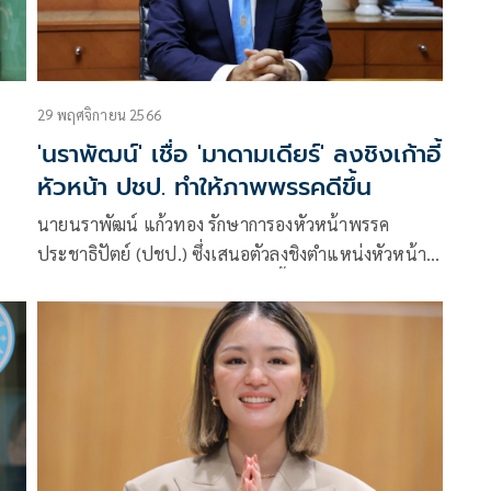
29 พฤศจิกายน 2566
'นราพัฒน์' เชื่อ 'มาดามเดียร์' ลงชิงเก้าอี้
หัวหน้า ปชป. ทำให้ภาพพรรคดีขึ้น
นายนราพัฒน์ แก้วทอง รักษาการองหัวหน้าพรรค
ประชาธิปัตย์ (ปชป.) ซึ่งเสนอตัวลงชิงตำแหน่งหัวหน้า
ับ
พรรคประชาธิปัตย์ในวันที่ 9 ธ.ค.นี้ กล่าวถึงกรณีที่น.ส.ว
ทันยา บุนนาค ประกาศตัวลงชิงหัวหน้าพรรคปชป.ว่า
ยืนยันลงชิงหัวหน้าพรรคเช่นเดิม และเห็นว่าเป็นเรื่องดี
ที่มีคนมาลงชิงหัวหน้าพรรค