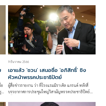
ขาด
เหมือนเดิมมองตาก็รู้ใจ กั๊กตอบร่วมรัฐบาลในอนาคต แต่
ส.ใน
ตอนนี้ขอเป็นฝ่ายค้านเต็มที่
9 ธันวาคม 2566
เอาแล้ว 'ชวน' เสนอชื่อ 'อภิสิทธิ์' ชิง
หัวหน้าพรรคประชาธิปัตย์
่อ
ผู้สื่อข่าวรายงาน ว่า ที่โรงแรมมิราเคิล แกรนด์ หลักสี่
ุด
บรรยากาศการประชุมใหญ่วิสามัญพรรคประชาธิปัตย์
ครั้งที่ 3 ประจำปี 2566 เป็นไปอย่างคึกคัก โดยแกนนำ
และสมาชิกพรรค ต่างทยอยเดินทางมา