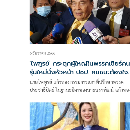
6 ธันวาคม 2566
'ไพฑูรย์' กระตุกผู้ใหญ่ในพรรคเชียร์คน
รุ่นใหม่นั่งหัวหน้า ปชป. คนชนะต้องใจ
กว้าง คนแพ้อย่าหนี
นายไพฑูรย์ แก้วทอง กรรมการสภาที่ปรึกษาพรรค
ประชาธิปัตย์ ในฐานะบิดาของนายนราพัฒน์ แก้วทอ
รองหัวหน้าพรรคประชาธิปัตย์ กล่าวถึงกรณีที่นายนร
พัฒน์ ต้องลงแข่งขันกับน.ส.วทันยา บุญนาค ประธาน
คณะทำงานนวัตกรรมการเมือง กทม.พรรคประชาธิปัต