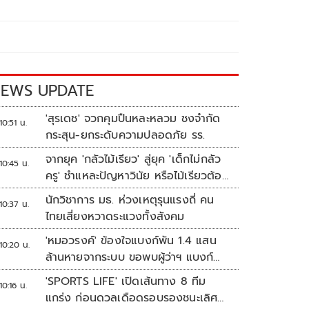
EWS UPDATE
'สุรเดช' จวกคุมปืนหละหลวม ชงจำกัด
10:51 น.
กระสุน-ยกระดับความปลอดภัย รร.
จากยุค 'กลัวไม้เรียว' สู่ยุค 'เด็กไม่กลัว
10:45 น.
ครู' ชำแหละปัญหาวินัย หรือไม้เรียวต้อง
กลับมา?
นักวิชาการ มธ. ห่วงเหตุรุนแรงถี่ คน
10:37 น.
ไทยเสี่ยงหวาดระแวงทั้งสังคม
'หมอวรงค์' ข้องใจแบงก์พัน 1.4 แสน
10:20 น.
ล้านหายจากระบบ ขอพบผู้ว่าฯ แบงก์
ชาติ
'SPORTS LIFE' เปิดเส้นทาง 8 ทีม
10:16 น.
แกร่ง ก่อนดวลเดือดรอบรองชนะเลิศ