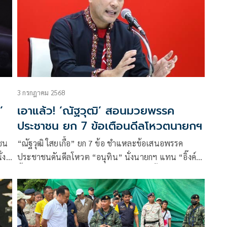
3 กรกฎาคม 2568
’
เอาแล้ว! ‘ณัฐวุฒิ’ สอนมวยพรรค
ประชาชน ยก 7 ข้อเตือนดีลโหวตนายกฯ
ชน
“ณัฐวุฒิ ใสยเกื้อ” ยก 7 ข้อ ชำแหละข้อเสนอพรรค
่ง
ประชาชนดันดีลโหวต “อนุทิน” นั่งนายกฯ แทน “อิ๊งค์”
ชี้ไม่สร้างเสถียรภาพจริง ซ้ำอาจเจอปมคดีฮั้ว สว.ปมเขมร
และเสียงสภาแตก ตอกเป็นแค่ทางลวง ตันตั้งแต่ยังไม่
เริ่ม