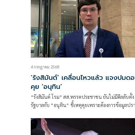
4 กรกฎาคม 2568
‘รังสิมันต์’ เคลื่อนไหวแล้ว แจงปมด
คุย ‘อนุทิน’
“รังสิมันต์ โรม” สส.พรรคประชาชน ยันไม่มีดีลลับตั้ง
รัฐบาลกับ “อนุทิน” ชี้เหตุคุยเพราะต้องการข้อมูลปร
แก๊งคอลเซ็นเตอร์ในกัมพูชา ย้ำหากมีดีลจริง คงไม่คุยก
แค่สอง