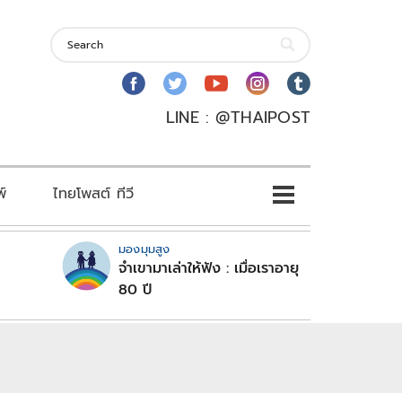
LINE : @THAIPOST
พ์
ไทยโพสต์ ทีวี
มองมุมสูง
จำเขามาเล่าให้ฟัง : เมื่อเราอายุ
80 ปี