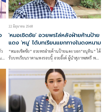
22 มิถุนายน 2568
อ
'หมอเชิดชัย' อวยพรไล่หลังฝ่ายค้านป้าย
แดง 'หนู' ได้บทเรียนแยกทางในดงหนาม
ัว
“หมอเชิดชัย” อวยพรฝ่ายค้านป้ายแดง บอก”อนุทิน” ได้
นปี
รับบทเรียนราคาแพงรอบนี้ อวยอิ๊งค์ ผู้นำสุภาพสตรี พา
เสียงปริ่มน้ำอยู่ครบเทอม ชี้”ลุงตู่”ก็เคยผ่านมาแล้ว