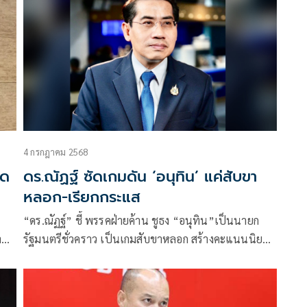
4 กรกฎาคม 2568
อด
ดร.ณัฏฐ์ ซัดเกมดัน ‘อนุทิน’ แค่สับขา
หลอก-เรียกกระแส
“ดร.ณัฏฐ์” ชี้ พรรคฝ่ายค้าน ชูธง “อนุทิน”เป็นนายก
าบ
รัฐมนตรีชั่วคราว เป็นเกมสับขาหลอก สร้างคะแนนนิยม
ัน
ฝ่ายรัฐบาลคุมเกมเสียงข้างมาก แม้เปลี่ยนม้ากลางศึก