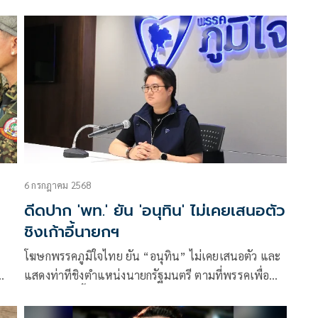
้ง
เด้ง “ไชยวัฒน์–นฤชา” เข้ากรุผู้ตรวจราชการ ดัน “นิ
าจ
รัตน์” ผู้ว่าฯ เ
6 กรกฎาคม 2568
ดีดปาก 'พท.' ยัน 'อนุทิน' ไม่เคยเสนอตัว
ชิงเก้าอี้นายกฯ
ว
โฆษกพรรคภูมิใจไทย ยัน “อนุทิน” ไม่เคยเสนอตัว และ
แสดงท่าทีชิงตำแหน่งนายกรัฐมนตรี ตามที่พรรคเพื่อ
ไทยพาดพิงชี้หาก ผลงานดี ไม่มีใครแย่งไปได้