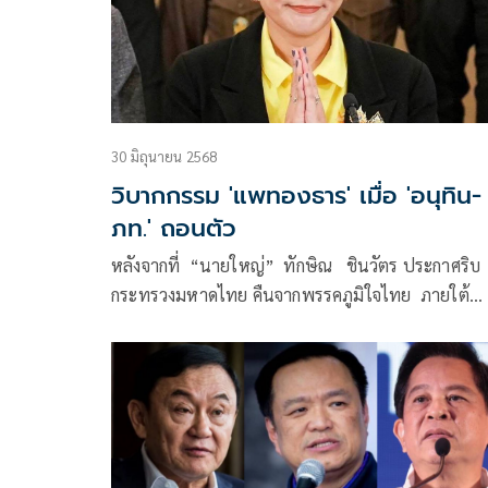
30 มิถุนายน 2568
วิบากกรรม 'แพทองธาร' เมื่อ 'อนุทิน-
ภท.' ถอนตัว
หลังจากที่ “นายใหญ่” ทักษิณ ชินวัตร ประกาศริบ
กระทรวงมหาดไทย คืนจากพรรคภูมิใจไทย ภายใต้
การนำของ “อนุทิน ชาญวีรกูล” หัวหน้า