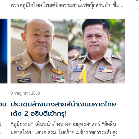
พรรคภูมิใจไทย โพสต์ข้อความผ่านเฟซบุ๊กส่วนตัว ชี้แจง
กรณีการตัดไฟฟ้าและอินเทอร์เน็ตแก๊งคอลเซ็นเตอร์ใน
เมียนมา โดยยืนยันว่า กระทรวงมหาดไทยไม่สามารถ
ดำเนินการได้เองหากไม่มีมติ
8 กรกฎาคม 2568
งิน
ประเดิมล้างบางสายสีน้ำเงินมหาดไทย
เด้ง 2 อธิบดีเข้ากรุ!
ี
“ภูมิธรรม” เดินหน้าล้างบางตามยุทธศาสตร์ “ยึดคืน
นข้อ
มหาดไทย” เสนอ ครม. โยกย้าย 4 ข้าราชการระดับสูง