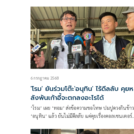
สงสัยและรักษาความน่าเชื่อถือของกระบวนการเลือกตั
พร้อมตั้งข้อสังเกตกรณี “อนุทิน” ออกมาเคลื่อนไหวอ
เป็นก
6 กรกฎาคม 2568
'โรม' ยันร่วมโต๊ะ'อนุทิน' ไร้ดีลลับ คุยห
ลังพ้นเก้าอี้จะตกลงอะไรได้
‘โรม’ เผย ‘ทอม’ ส่งข้อความขอโทษ ปมปูดวงกินข้า
‘อนุทิน’ แล้ว ยันไม่มีดีลลับ แค่คุยเรื่องคอลเซนเตอร์
แจงตอนคุยพ้นตำแหน่งรมต.แล้ว จะตกลงอะไรได้