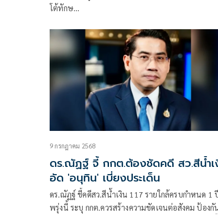
โต้ทักษ…
9 กรกฎาคม 2568
ดร.ณัฏฐ์ จี้ กกต.ต้องชัดคดี สว.สีน้ำเ
อัด 'อนุทิน' เบี่ยงประเด็น
ดร.ณัฏฐ์ ชี้คดีสว.สีน้ำเงิน 117 รายใกล้ครบกำหนด 1 ป
พรุ่งนี้ ระบุ กกต.ควรสร้างความชัดเจนต่อสังคม ป้องกั