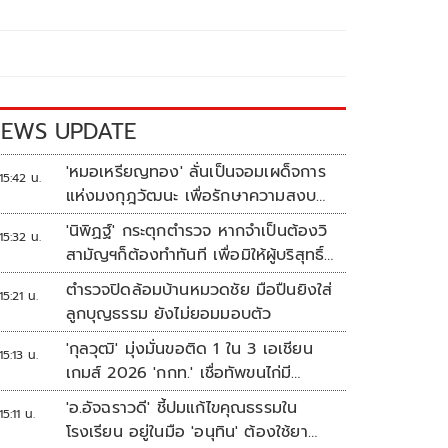
EWS UPDATE
'หมอเหรียญทอง' ลั่นเป็นจอมเผด็จการ
15:42 น.
แห่งมงกุฎวัฒนะ เพื่อรักษาความสงบ
ปลอดภัยภายในรพ.
'นิพิฏฐ์' กระตุกตำรวจ หากจำเป็นต้องวิ
15:32 น.
สามัญฯก็ต้องทำทันที เพื่อมิให้ผู้บริสุทธิ์
เสียชีวิตเพิ่ม
ตำรวจปิดล้อมบ้านหมวดชัย มือปืนยิงใส่
15:21 น.
ลูกบุญธรรม ยังไม่ยอมมอบตัว
'กุลวุฒิ' มุ่งมั่นขอติด 1 ใน 3 เอเชียน
15:13 น.
เกมส์ 2026 'กกท.' เชื่อทัพขนไก่มี
เหรียญแน่
'อ.อัจฉราวดี' ชี้ปมแก้ไขคุณธรรมใน
15:11 น.
โรงเรียน อยู่ในมือ 'อนุทิน' ต้องใช้ยา