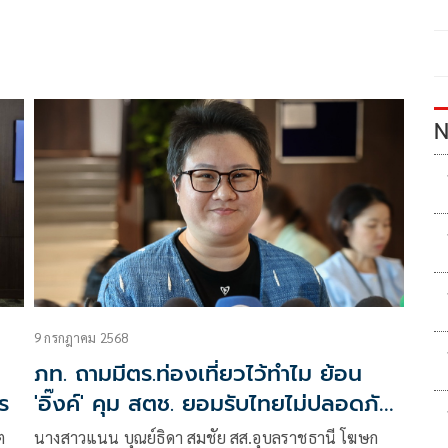
N
9 กรกฎาคม 2568
ภท. ถามมีตร.ท่องเที่ยวไว้ทำไม ย้อน
ร
'อิ๊งค์' คุม สตช. ยอมรับไทยไม่ปลอดภัย
คนจีนหาย
ต
นางสาวแนน บุณย์ธิดา สมชัย สส.อุบลราชธานี โฆษก