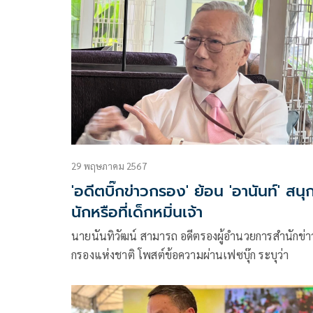
พีบีเอส โพสต์ข้อความว่า
29 พฤษภาคม 2567
'อดีตบิ๊กข่าวกรอง' ย้อน 'อานันท์' สนุ
นักหรือที่เด็กหมิ่นเจ้า
นายนันทิวัฒน์ สามารถ อดีตรองผู้อำนวยการสำนักข่า
กรองแห่งชาติ โพสต์ข้อความผ่านเฟซบุ๊ก ระบุว่า