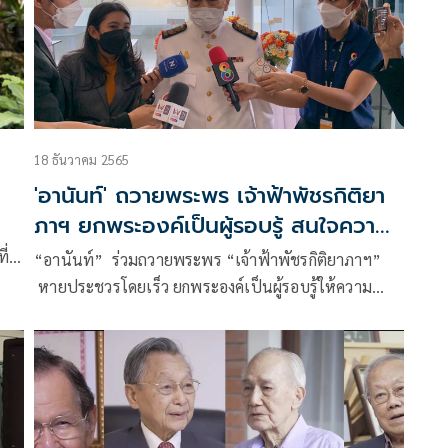
18 ธันวาคม 2565
'อานันท์' ถวายพระพร เจ้าฟ้าพัชรกิติยา
ภาฯ ยกพระองค์เป็นผู้รอบรู้ สนใจความ
ทุกข์สุขราษฎรทั่วประเทศ
ี่
“อานันท์” ร่วมถวายพระพร “เจ้าฟ้าพัชรกิติยาภาฯ”
ดย
หายประชวรโดยเร็ว ยกพระองค์เป็นผู้รอบรู้ให้ความ
งๆ
สนใจทุกข์สุขราษฎรทั่วประเทศ
ีวิต