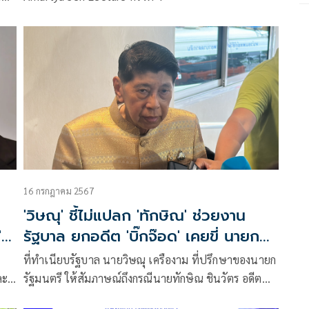
มจน
16 กรกฎาคม 2567
'วิษณุ' ชี้ไม่แปลก 'ทักษิณ' ช่วยงาน
รัฐบาล ยกอดีต 'บิ๊กจ๊อด' เคยขี่ นายกฯ
อานันท์ มาแล้ว!
ที่ทำเนียบรัฐบาล นายวิษณุ เครืองาม ที่ปรึกษาของนายก
ละ
รัฐมนตรี ให้สัมภาษณ์ถึงกรณีนายทักษิณ ชินวัตร อดีต
ทย
นายกรัฐมนตรี ที่