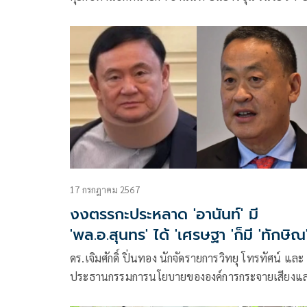
ท่านอานันท์แข็งแรง กระฉับกระเฉง ความคิดเฉียบค
น่าทึ่ง ท่านยังฝากความคิดถึงถึงคุณพ่อไตรรงค์อีกด้วย
เพราะจริง ๆ
17 กรกฎาคม 2567
งงตรรกะประหลาด 'อานันท์' มี
'พล.อ.สุนทร' ได้ 'เศรษฐา 'ก็มี 'ทักษิณ'
ให้คำปรึกษา
ดร.เจิมศักดิ์ ปิ่นทอง นักจัดรายการวิทยุ โทรทัศน์ และ
ประธานกรรมการนโยบายขององค์การกระจายเสียงแ
แพร่ภาพสาธารณะแห่งประเทศไทย (ส.ส.ท.) หรือ ไ