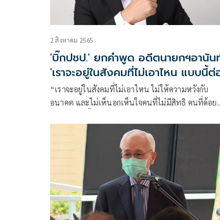
2 สิงหาคม 2565
'บิ๊กปชป.' ยกคำพูด อดีตนายกฯอานันท
'เราจะอยู่ในสังคมที่ไม่เอาไหน แบบนี้ต่
ไปหรือ?'
“เราจะอยู่ในสังคมที่ไม่เอาไหน ไม่ให้ความหวังกับ
อนาคต และไม่เห็นอกเห็นใจคนที่ไม่มีสิทธิ คนที่ด้อย
โอกาสแบบนี้ต่อไปหรือ?”