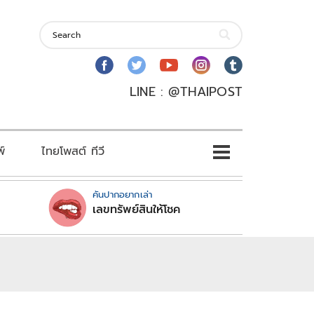
LINE : @THAIPOST
พ์
ไทยโพสต์ ทีวี
คันปากอยากเล่า
เลขทรัพย์สินให้โชค