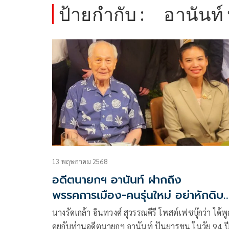
ป้ายกำกับ :
อานันท์
13 พฤษภาคม 2568
อดีตนายกฯ อานันท์ ฝากถึง
พรรคการเมือง-คนรุ่นใหม่ อย่าหักดิบ
ความเชื่อของสังคม
นางรัดเกล้า อินทวงศ์ สุวรรณคีรี โพสต์เฟซบุ๊กว่า ได้พู
คุยกับท่านอดีตนายกฯ อานันท์ ปันยารชุน ในวัย 94 ป