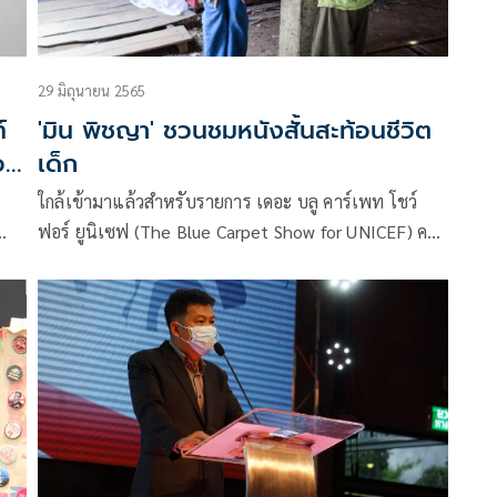
29 มิถุนายน 2565
์
'มิน พิชญา' ชวนชมหนังสั้นสะท้อนชีวิต
อ
เด็ก
ใกล้เข้ามาแล้วสำหรับรายการ เดอะ บลู คาร์เพท โชว์
ฟอร์ ยูนิเซฟ (The Blue Carpet Show for UNICEF) ครั้ง
ที่ 4 ที่จะถ่ายทอดสดในวันเสาร์ที่ 2 กรกฎาคม 2565 เวลา
18.00 น. เป็นต้นไป ทางช่อง 7HD หนึ่งในความพิเศษที่
เป็นไฮไลท์ของรายการในทุก ๆ ปี คือ หนังสั้นการลงพื้นที่
จริงของเหล่าคนดัง เพื่อไปสัมผัสความยากลำบากในการ
ใช้ชีวิตของเด็กและประชากรกลุ่มเปราะบาง และ
ถ่ายทอดเรื่องราวเหล่านั้นสู่สายตาของคนทั้งประเทศ