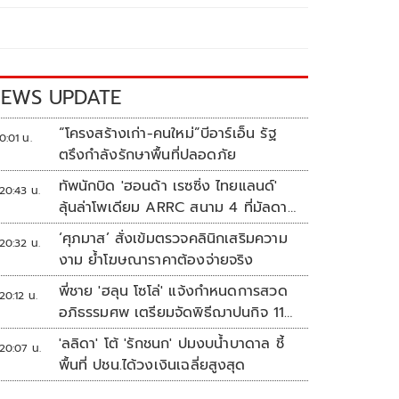
EWS UPDATE
“โครงสร้างเก่า-คนใหม่”บีอาร์เอ็น รัฐ
0:01 น.
ตรึงกำลังรักษาพื้นที่ปลอดภัย
ทัพนักบิด 'ฮอนด้า เรซซิ่ง ไทยแลนด์'
20:43 น.
ลุ้นล่าโพเดียม ARRC สนาม 4 ที่มัลดาลิ
กา
‘ศุภมาส’ สั่งเข้มตรวจคลินิกเสริมความ
20:32 น.
งาม ย้ำโฆษณาราคาต้องจ่ายจริง
พี่ชาย 'ฮลุน โซโล่' แจ้งกำหนดการสวด
20:12 น.
อภิธรรมศพ เตรียมจัดพิธีฌาปนกิจ 11
ส.ค.
'ลลิดา' โต้ 'รักชนก' ปมงบน้ำบาดาล ชี้
20:07 น.
พื้นที่ ปชน.ได้วงเงินเฉลี่ยสูงสุด