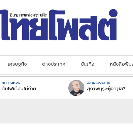
เศรษฐกิจ
ต่างประเทศ
บันเทิง
หนังสือพิม
ผักกาดหอม
วิสามัญบันเทิง
ดับไฟใต้มันไม่ง่าย
สุภาพบุรุษผู้อาวุโส?