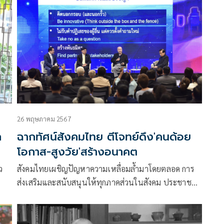
26 พฤษภาคม 2567
ก
ฉากทัศน์สังคมไทย ตีโจทย์ดึง'คนด้อย
โอกาส-สูงวัย'สร้างอนาคต
ว
สังคมไทยเผชิญปัญหาความเหลื่อมล้ำมาโดยตลอด การ
ส่งเสริมและสนับสนุนให้ทุกภาคส่วนในสังคม ประชาชน
ในชุมชนต่างๆ เข้ามามีบทบาทพัฒนาชุมชนตัวเอง เพื่อ
ยกระดับคุณภาพชีวิตให้ดีขึ้น ตลอดจนการให้โอกาสและ
สร้างความเข้มแข็งคนยากจน และคนด้อยโอกาส