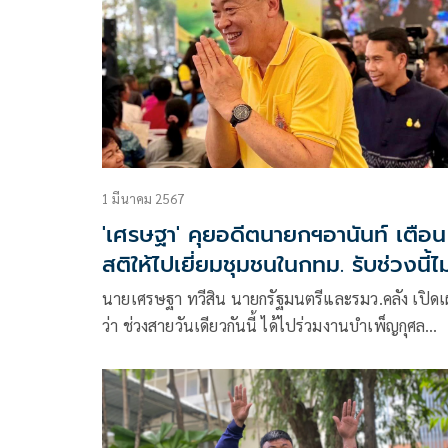
1 มีนาคม 2567
'เศรษฐา' คุยอดีตนายกฯอานันท์ เตือน
สติให้ไปเยี่ยมชุมชนในกทม. รับช่วงนี้ไม
เวลา
นายเศรษฐา ทวีสิน นายกรัฐมนตรีและรมว.คลัง เปิด
ว่า ช่วงสายวันเดียวกันนี้ ได้ไปร่วมงานบำเพ็ญกุศล
ม.ร.ว.สดศรี ปันยารชุน ภริยา นายอานันท์ ปันยารชุน
อดีตนายกรัฐมนตรี ซึ่งก็ได้มีการพูดคุยกับอดีตนายกฯ ซึ
ท่านได้แนะนำเรื่องภูมิรัฐศาสตร์