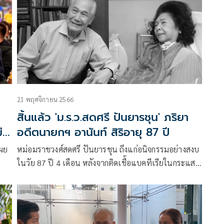
21 พฤศจิกายน 2566
สิ้นแล้ว 'ม.ร.ว.สดศรี ปันยารชุน' ภริยา
่มี
อดีตนายกฯ อานันท์ สิริอายุ 87 ปี
เผย
หม่อมราชวงศ์สดศรี ปันยารชุน ถึงแก่อนิจกรรมอย่างสงบ
ในวัย 87 ปี 4 เดือน หลังจากติดเชื้อแบคทีเรียในกระแส
โลหิต เมื่อวันจันทร์ที่ 20 พฤศจิกายน เวลา 08.20 น. ที่
่ง
โรงพยาบาลสมิติเวชสุขุมวิท ได้จากไปอย่างสงบ