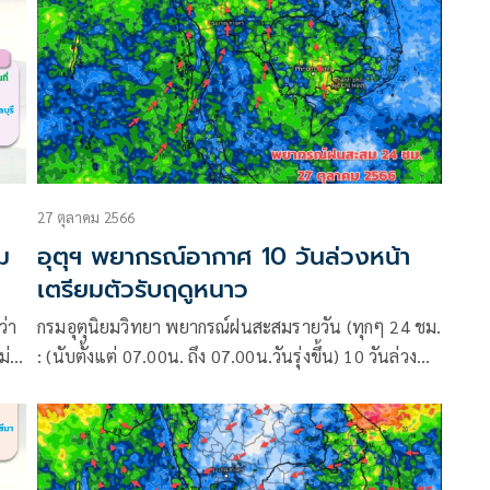
27 ตุลาคม 2566
ม
อุตุฯ พยากรณ์อากาศ 10 วันล่วงหน้า
เตรียมตัวรับฤดูหนาว
ว่า
กรมอุตุนิยมวิทยา พยากรณ์ฝนสะสมรายวัน (ทุกๆ 24 ชม.
ม่
: (นับตั้งแต่ 07.00น. ถึง 07.00น.วันรุ่งขึ้น) 10 วันล่วง
นบน
หน้า ระหว่าง 27 ต.ค.- 5 พ.ย.66 อัปเดต จากศูนย์
พยากรณ์อากาศระยะกลางยุโรป