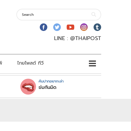
LINE : @THAIPOST
พ์
ไทยโพสต์ ทีวี
คันปากอยากเล่า
ข่มกันมิด