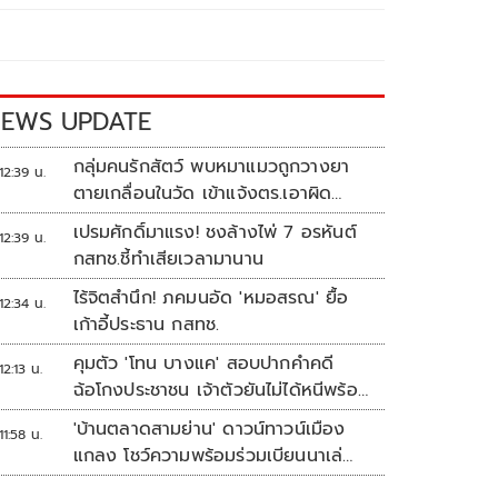
EWS UPDATE
กลุ่มคนรักสัตว์ พบหมาแมวถูกวางยา
12:39 น.
ตายเกลื่อนในวัด เข้าแจ้งตร.เอาผิด
ทารุณสัตว์
เปรมศักดิ์มาแรง! ชงล้างไพ่ 7 อรหันต์
12:39 น.
กสทช.ชี้ทำเสียเวลามานาน
ไร้จิตสำนึก! ภคมนอัด 'หมอสรณ' ยื้อ
12:34 น.
เก้าอี้ประธาน กสทช.
คุมตัว 'โทน บางแค' สอบปากคำคดี
12:13 น.
ฉ้อโกงประชาชน เจ้าตัวยันไม่ได้หนีพร้อม
สู้คดี
'บ้านตลาดสามย่าน' ดาวน์ทาวน์เมือง
11:58 น.
แกลง โชว์ความพร้อมร่วมเบียนนาเล่
ระยอง