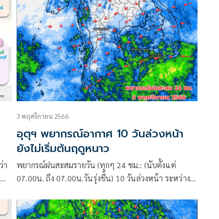
อากาศระยะกลางยุโรป (ECMWF)
3 พฤศจิกายน 2566
อุตุฯ พยากรณ์อากาศ 10 วันล่วงหน้า
ยังไม่เริ่มต้นฤดูหนาว
ว่า
พยากรณ์ฝนสะสมรายวัน (ทุกๆ 24 ชม.: (นับตั้งแต่
07.00น. ถึง 07.00น.วันรุ่งขึ้น) 10 วันล่วงหน้า ระหว่าง
ือ
ุ3- 12 พ.ย.66 อัปเดตจากศูนย์พยากรณ์อากาศระยะกลาง
ยุโรป (ECMWF) :