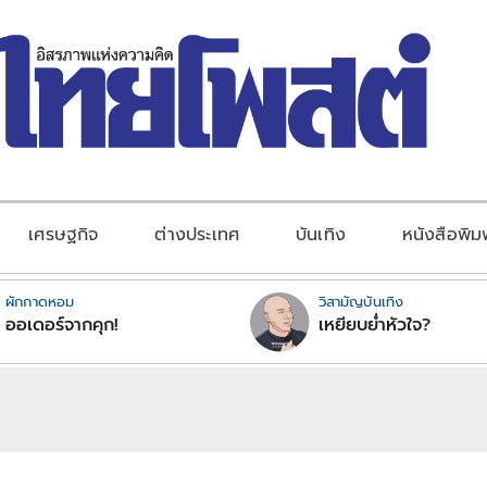
เศรษฐกิจ
ต่างประเทศ
บันเทิง
หนังสือพิม
ผักกาดหอม
วิสามัญบันเทิง
ออเดอร์จากคุก!
เหยียบย่ำหัวใจ?