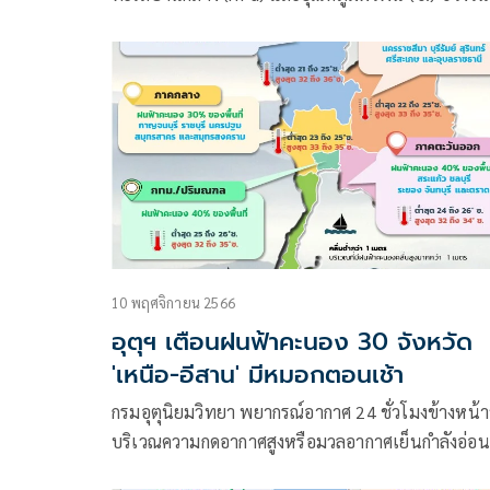
17 – 19 พ.ย. 66 ว่า อากาศบริเวณประเทศไทยตอน
จะเริ่มเย็นลง
10 พฤศจิกายน 2566
อุตุฯ เตือนฝนฟ้าคะนอง 30 จังหวัด
'เหนือ-อีสาน' มีหมอกตอนเช้า
กรมอุตุนิยมวิทยา พยากรณ์อากาศ 24 ชั่วโมงข้างหน้า
บริเวณความกดอากาศสูงหรือมวลอากาศเย็นกำลังอ่อน
คงปกคลุมภาคเหนือตอนบน และภาคตะวันออกเฉียง