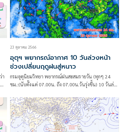
23 ตุลาคม 2566
อุตุฯ พยากรณ์อากาศ 10 วันล่วงหน้า
ช่วงเปลี่ยนฤดูฝนสู่หนาว
ว่า
กรมอุตุนิยมวิทยา พยากรณ์ฝนสะสมรายวัน (ทุกๆ 24
ชม.:(นับตั้งแต่ 07.00น. ถึง 07.00น.วันรุ่งขึ้น) 10 วันล่วง
หน้า ระหว่าง 23 ต.ค.- 1 พ.ย.66 จากศูนย์พยากรณ์
อากาศระยะกลางยุโรป (ECMWF) :