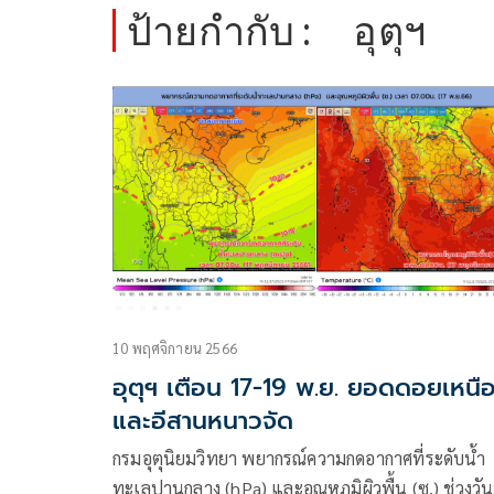
ป้ายกำกับ :
อุตุฯ
10 พฤศจิกายน 2566
อุตุฯ เตือน 17-19 พ.ย. ยอดดอยเหนื
และอีสานหนาวจัด
กรมอุตุนิยมวิทยา พยากรณ์ความกดอากาศที่ระดับน้ำ
ทะเลปานกลาง (hPa) และอุณหภูมิผิวพื้น (ซ.) ช่วงวันท