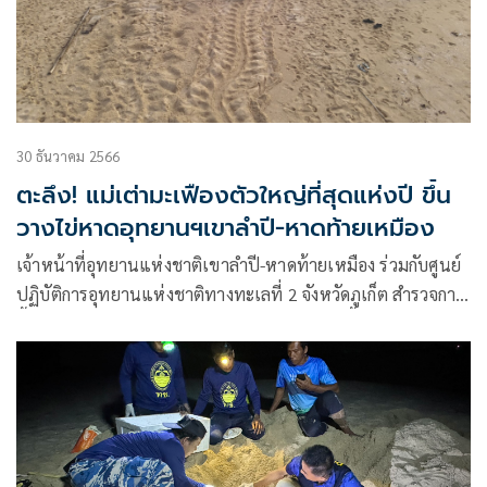
30 ธันวาคม 2566
ตะลึง! แม่เต่ามะเฟืองตัวใหญ่ที่สุดแห่งปี ขึ้น
วางไข่หาดอุทยานฯเขาลำปี-หาดท้ายเหมือง
เจ้าหน้าที่อุทยานแห่งชาติเขาลำปี-หาดท้ายเหมือง ร่วมกับศูนย์
ปฏิบัติการอุทยานแห่งชาติทางทะเลที่ 2 จังหวัดภูเก็ต สำรวจการ
ขึ้นวางไข่ของเต่าทะเล พบร่องรอยเต่ามะเฟืองขึ้นมาวางไข่ใน
พื้นที่อุทยานฯ