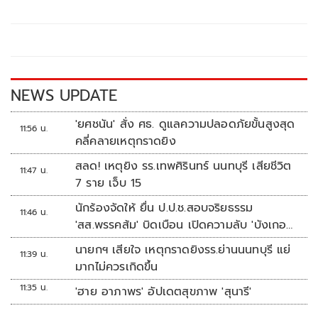
b
er
y
e
o
Li
o
n
k
k
NEWS UPDATE
'ยศชนัน' สั่ง ศธ. ดูแลความปลอดภัยขั้นสูงสุด
11:56 น.
คลี่คลายเหตุกราดยิง
สลด! เหตุยิง รร.เทพศิรินทร์ นนทบุรี เสียชีวิต
11:47 น.
7 ราย เจ็บ 15
นักร้องจัดให้ ยื่น ป.ป.ช.สอบจริยธรรม
11:46 น.
'สส.พรรคส้ม' บิดเบือน เปิดความลับ 'บังเกอร์
ทหาร'
นายกฯ เสียใจ เหตุกราดยิงรร.ย่านนนทบุรี แย่
11:39 น.
มากไม่ควรเกิดขึ้น
11:35 น.
'ฮาย อาภาพร' อัปเดตสุขภาพ 'สุนารี'