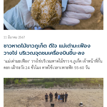
11 มีนาคม 2567
ชาวหาดไม้ขาวภูเก็ต ดีใจ แม่เต่ามะเฟือง
วางไข่ บริเวณจุดชมเครื่องบินขึ้น-ลง
‘แม่เต่ามะเฟือง’ วางไข่บริเวณ​หาดไม้ขาว จ.ภูเก็ต​ เจ้าหน้าที่กั้น
คอก-เฝ้าระวัง 24 ชั่วโมง คาดใช้เวลาเพาะฟัก 55-60 วัน