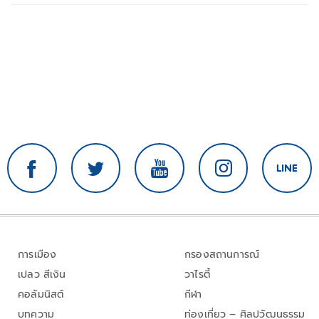
การเมือง
กรองสถานการณ์
เปลว สีเงิน
วาไรตี้
คอลัมนิสต์
กีฬา
บทความ
ท่องเที่ยว – ศิลปวัฒนธรรม