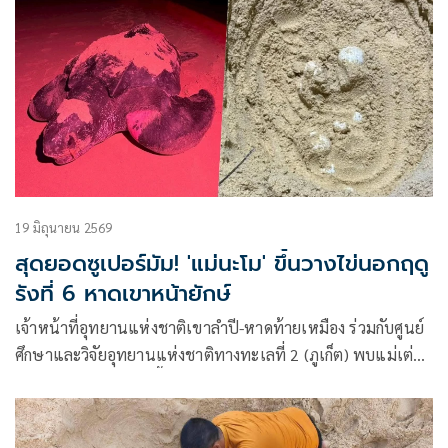
19 มิถุนายน 2569
สุดยอดซูเปอร์มัม! 'แม่นะโม' ขึ้นวางไข่นอกฤดู
รังที่ 6 หาดเขาหน้ายักษ์
เจ้าหน้าที่อุทยานแห่งชาติเขาลำปี-หาดท้ายเหมือง ร่วมกับศูนย์
ศึกษาและวิจัยอุทยานแห่งชาติทางทะเลที่ 2 (ภูเก็ต) พบแม่เต่า
มะเฟือง “แม่นะโม” ขึ้นวางไข่บริเวณชายหาดเขาหน้ายักษ์