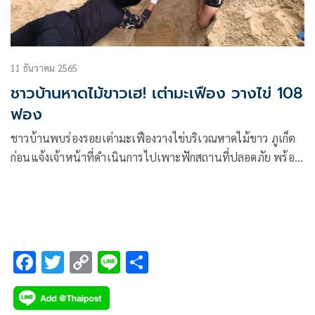
11 ธันวาคม 2565
ชาวบ้านหาดไม้ขาวเฮ! เต่ามะเฟือง วางไข่ 108
ฟอง
ชาวบ้านพบร่องรอยเต่ามะเฟืองวางไข่บริเวณหาดไม้ขาว ภูเก็ต
ก่อนแจ้งเจ้าหน้าที่ดำเนินการไปเพาะฟักสถานที่ปลอดภัย พร้อม
ติดตามเฝ้าสังเกตการณ์ ปล่อยสู่ธรรมชาติ
F
T
C
Li
S
ac
wi
o
n
h
e
tt
p
e
ar