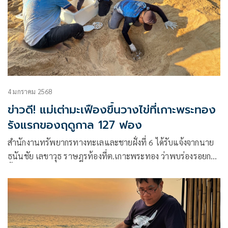
4 มกราคม 2568
ข่าวดี! แม่เต่ามะเฟืองขึ้นวางไข่ที่เกาะพระทอง
รังแรกของฤดูกาล 127 ฟอง
สำนักงานทรัพยากรทางทะเลและชายฝั่งที่ 6 ได้รับแจ้งจากนาย
ธนันชัย เลขาวุธ ราษฎรท้องที่ต.เกาะพระทอง ว่าพบร่องรอยการ
ขึ้นวางไข่ของเต่าทะเล บริเวณชายหาดทุ่งดาบ ม.1 ต.เกาะ
พระทอง อ.คุระบุรี จ.พังงา