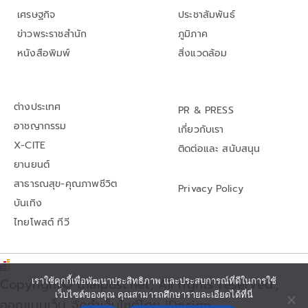
เศรษฐกิจ
ประชาสัมพันธ์
ข่าวพระราชสำนัก
ภูมิภาค
หนังสือพิมพ์
สิ่งแวดล้อม
ต่างประเทศ
PR & PRESS
อาชญากรรม
เกี่ยวกับเรา
X-CITE
ติดต่อและ สนับสนุน
ยานยนต์
สาธารณสุข-คุณภาพชีวิต
Privacy Policy
บันเทิง
ไทยโพสต์ ทีวี
Copyright© thaipost.net, All rights reserved.,
เราใช้คุกกี้เพื่อพัฒนาประสิทธิภาพ และประสบการณ์ที่ดีในการใช้
เว็บไซต์ของคุณ คุณสามารถศึกษารายละเอียดได้ที่นี่
ออกแบบเว็บ จัดทำเว็บไซต์โดย iDesign