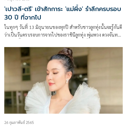
'เปาวลี-ตรี' เข้าสักการะ 'แม่ผึ้ง' รำลึกครบรอบ
30 ปี ที่จากไป
ในทุกๆ วันที่ 13 มิถุนายนของทุกปี สำหรับชาวลูกทุ่งนั้นจะรู้กันดี
ว่าเป็นวันครบรอบการจากไปของราชินีลูกทุ่ง พุ่มพวง ดวงจันทร์
ซึ่งในปีนี้ 2565 จะเป็นการครบรอบ 30 ปี ดังนั้น แกรมมี่ โกลด์ ที่
จัดงานรำลึกถึง แม่ผึ้ง พุ่มพวง มาตลอด ก็เตรียมจัดงาน รำลึก 30
ปี ดวงจันทร์…กลางดวงใจ พุ่มพวง ดวงจันทร์ ในรูปแบบ Virtual
Concert ในวันที่ในวันอาทิตย์ที่ 12 มิถุนายนนี้ ชมผ่าน เฟซบุ๊ก
Grammy Gold
26 กุมภาพันธ์ 2565