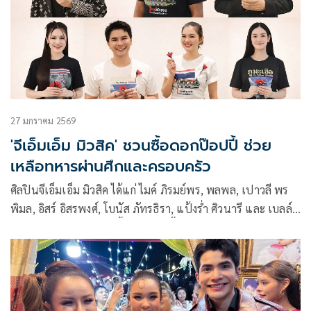
27 มกราคม 2569
'จีเอ็มเอ็ม มิวสิค' ชวนซื้อดอกป๊อปปี้ ช่วย
เหลือทหารผ่านศึกและครอบครัว
ศิลปินจีเอ็มเอ็ม มิวสิค ได้แก่ ไมค์ ภิรมย์พร, พลพล, เปาวลี พร
พิมล, อิสร์ อิสรพงศ์, โบนัส ภัทรธิรา, แป้งร่ำ ศิวนารี และ เบลล์
นิภาดา ร่วมใจเชิญชวนซื้อดอกป๊อปปี้และผลิตภัณฑ์ต่างๆ โดย
มูลนิธิสงเคราะห์ครอบครัวทหารผ่านศึก ในพระราชูปถัมภ์สมเด็จ
พระศรีนครินทราบรมราชชนนี เพื่อช่วยเหลือทหารผ่านศึกและ
ครอบครัว เนื่องในโอกาสวันทหารผ่านศึก ซึ่งตรงกับวันที่ 3
กุมภาพันธ์ของทุกปี