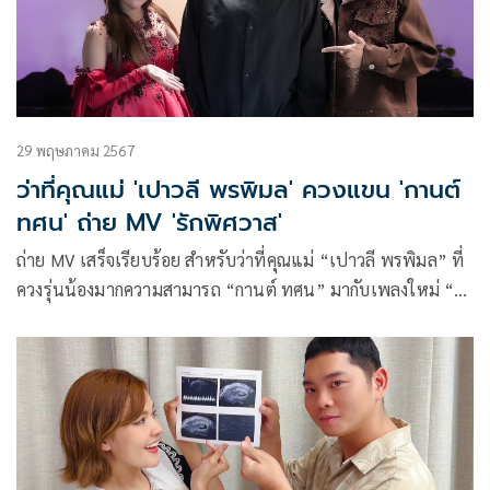
29 พฤษภาคม 2567
ว่าที่คุณแม่ 'เปาวลี พรพิมล' ควงแขน 'กานต์
ทศน' ถ่าย MV 'รักพิศวาส'
ถ่าย MV เสร็จเรียบร้อย สำหรับว่าที่คุณแม่ “เปาวลี พรพิมล” ที่
ควงรุ่นน้องมากความสามารถ “กานต์ ทศน” มากับเพลงใหม่ “รัก
พิศวาส” เพลงรักหวานๆจากปลายปากกาของหนุ่มกานต์ ที่ลง
ลายเซ็นไว้ในเนื้อเพลงอย่างชัดเจนด้วยถ้อยคำที่สละสลวย