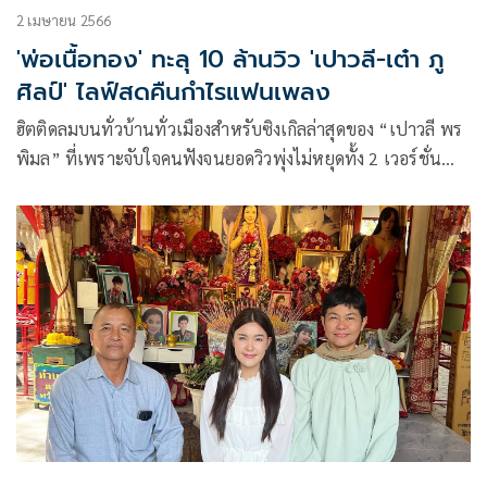
2 เมษายน 2566
'พ่อเนื้อทอง' ทะลุ 10 ล้านวิว 'เปาวลี-เต๋า ภู
ศิลป์' ไลฟ์สดคืนกำไรแฟนเพลง
ฮิตติดลมบนทั่วบ้านทั่วเมืองสำหรับซิงเกิลล่าสุดของ “เปาวลี พร
พิมล” ที่เพราะจับใจคนฟังจนยอดวิวพุ่งไม่หยุดทั้ง 2 เวอร์ชั่น
รวมกัน ทะลุ 10 ล้านวิว ในเวลาเพียง 2 เดือน อย่างเพลง “พ่อ
เนื้อทอง”