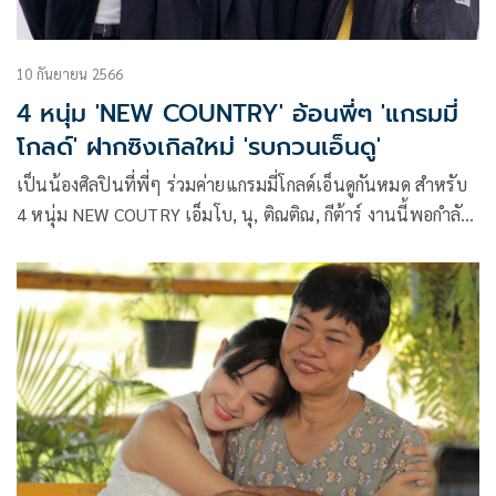
10 กันยายน 2566
4 หนุ่ม 'NEW COUNTRY' อ้อนพี่ๆ 'แกรมมี่
โกลด์' ฝากซิงเกิลใหม่ 'รบกวนเอ็นดู'
เป็นน้องศิลปินที่พี่ๆ ร่วมค่ายแกรมมี่โกลด์เอ็นดูกันหมด สำหรับ
4 หนุ่ม NEW COUTRY เอ็มโบ, นุ, ติณติณ, กีต้าร์ งานนี้พอกำลัง
จะใกล้ปล่อยซิงเกิลใหม่ “รบกวนเอ็นดู” กับแคมเปญ “อ้อนทั่ว
ไทย”