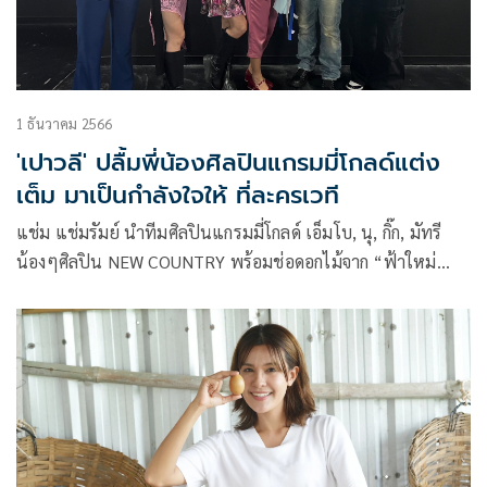
1 ธันวาคม 2566
'เปาวลี' ปลื้มพี่น้องศิลปินแกรมมี่โกลด์แต่ง
เต็ม มาเป็นกำลังใจให้ ที่ละครเวที
แช่ม แช่มรัมย์ นำทีมศิลปินแกรมมี่โกลด์ เอ็มโบ, นุ, กิ๊ก, มัทรี
น้องๆศิลปิน NEW COUNTRY พร้อมช่อดอกไม้จาก “ฟ้าใหม่
ดำรงชัยธรรม” ผู้บริหาร GMM Music มอบเป็นกำลังใจให้ “เปา
วลี พรพิมล” กับบทบาท “ทองกวาว” ในละครเวที “มนต์รักลูก
ทุ่ง ทองกวาว เดอะมิวสิคัล” ที่แสดงเป็นรอบแรก ฌ โรงละครเค
แบงค์ สยามพิฆเนศ