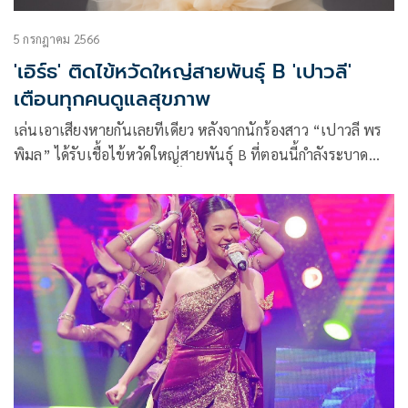
5 กรกฎาคม 2566
'เอิร์ธ' ติดไข้หวัดใหญ่สายพันธุ์ B 'เปาวลี'
เตือนทุกคนดูแลสุขภาพ
เล่นเอาเสียงหายกันเลยทีเดียว หลังจากนักร้องสาว “เปาวลี พร
พิมล” ได้รับเชื้อไข้หวัดใหญ่สายพันธุ์ B ที่ตอนนี้กำลังระบาด
หนัก จนทำให้ต้องหยุดงานทั้งหมดเพื่อพักร่างกาย เจ้าตัวเผย มี
อาการเจ็บเสียดแน่นหน้าอกหายใจเหนื่อย ตอนนี้อาการดีขึ้น
แล้วหลังจากได้รับการรักษา และการพักผ่อน