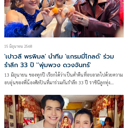
15 มิถุนายน 2568
'เปาวลี พรพิมล' นำทีม 'แกรมมี่โกลด์' ร่วม
รำลึก 33 ปี '‘พุ่มพวง ดวงจันทร์'
13 มิถุนายน ของทุกปี เรียกได้ว่าเป็นค่ำคืนที่อบอวลไปด้วยความ
อบอุ่นของพี่น้องศิลปินที่มาร่วมกันรำลึก 33 ปี ราชินีลูกทุ่ง
พุ่มพวง ดวงจันทร์ ณ วัดทับกระดาน และแน่นอนว่าศิลปินจาก
บ้านหลังใหญ่ “แกรมมี่โกลด์” ก็ไม่พลาดที่จะขนทัพกันมามอบ
ความสุข