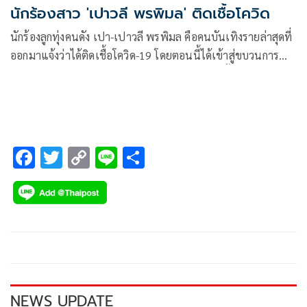
นักร้องสาว 'เปาวลี พรพิมล' ติดเชื้อโควิด
นักร้องลูกทุ่งคนดัง เปา-เปาวลี พรพิมล คือคนบันเทิงรายล่าสุดที่
ออกมาแจ้งว่าได้ติดเชื้อโควิด-19 โดยตอนนี้ได้เข้าสู่ขบวนการ
กักตัว และรักษาตามการประเมินของแพทย์ตามขั้นตอน
เรียบร้อยแล้ว
F
T
C
Li
S
ac
wi
o
n
h
e
tt
p
e
ar
b
er
y
e
o
Li
o
n
k
k
NEWS UPDATE