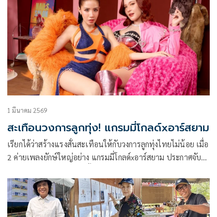
1 มีนาคม 2569
สะเทือนวงการลูกทุ่ง! แกรมมี่โกลด์xอาร์สยาม
เรียกได้ว่าสร้างแรงสั่นสะเทือนให้กับวงการลูกทุ่งไทยไม่น้อย เมื่อ
2 ค่ายเพลงยักษ์ใหญ่อย่าง แกรมมี่โกลด์xอาร์สยาม ประกาศจับ
มือกันสร้างปรากฏการณ์ครั้งสำคัญ “ทัวร์ลงวันธงชัย” ซึ่งถือเป็น
ครั้งแรกของการผนึกกำลังกันอย่างเป็นทางการระหว่างสองบ้าน
ใหญ่ที่ต่างมีเอกลักษณ์ชัดเจน ฐานแฟนเพลงเหนียวแน่น และ
ผลงานการันตีความสำเร็จอีกเพียบ รวมถึงสร้างศิลปินแถวหน้า