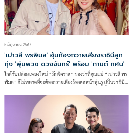
5 มิถุนายน 2567
'เปาวลี พรพิมล' อุ้มท้องถวายเสียงราชินีลูก
ทุ่ง 'พุ่มพวง ดวงจันทร์' พร้อม 'กานต์ ทศน'
ใกล้วันปล่อยเพลงใหม่ “รักพิศวาส” ของว่าที่คุณแม่ “เปาวลี พร
พิมล” ก็ไม่พลาดที่จะต้องถวายเสียงร้องสดหน้าหุ่นรูปปั้นราชินี
ลูกทุ่ง “พุ่มพวง ดวงจันทร์” เพื่อเอาฤกษ์เอาชัย งานนี้เปาวลีอุ้ม
ท้อง 6 เดือน มุ่งสู่ วัดทับกระดาน จังหวัดสุพรรณบุรี พร้อมหนุ่ม
“กานต์ ทศน” ที่มาร่วมถวายเสียงในครั้งนี้ ซึ่งนอกจากจะเป็น
เพลงจากปลายปากกาแล้ว ยังเป็นศิลปินรับเชิญร่วมร้องคู่อีกด้วย