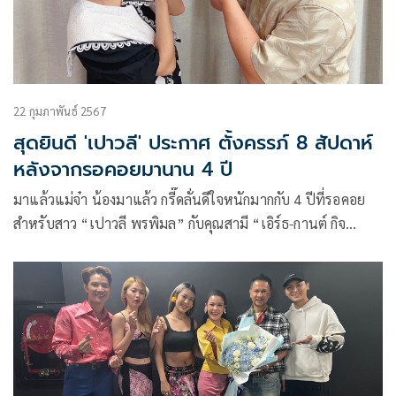
22 กุมภาพันธ์ 2567
สุดยินดี 'เปาวลี' ประกาศ ตั้งครรภ์ 8 สัปดาห์
หลังจากรอคอยมานาน 4 ปี
มาแล้วแม่จ๋า น้องมาแล้ว กรี๊ดลั่นดีใจหนักมากกับ 4 ปีที่รอคอย
สำหรับสาว “เปาวลี พรพิมล” กับคุณสามี “เอิร์ธ-กานต์ กิจ
เจริญ” หลังได้รับข่าวดีจากผลตรวจร่างกายของสาวเปา ว่ามีการ
ตั้งครรภ์ได้ 2 เดือน ทำเอาดีใจกันยกบ้าน