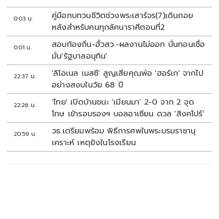
คู่มือทบทวนชีวิตช่วงพระเสาร์จร(7)เดินถอย
0:03 น.
หลังสำหรับคนทุกลัคนาราศีตอนที่2
สอบท้องถิ่น-ฮั้วสว.-ผลงานไม่ออก บั่นทอนเชื่อ
0:01 น.
มั่น'รัฐบาลอนุทิน'
'ลิโอเนล เมสซี' สูญเสียคุณพ่อ 'ฮอร์เก' จากไป
22:37 น.
อย่างสงบในวัย 68 ปี
'ไทย' เปิดบ้านชนะ 'เมียนมา' 2-0 จาก 2 จุด
22:26 น.
โทษ เข้ารอบรองฯ บอลอาเซียน ดวล 'สิงคโปร์'
วธ.เตรียมพร้อม พิธีการศพในพระบรมราชานุ
20:59 น.
เคราะห์ เหตุยิงในโรงเรียน