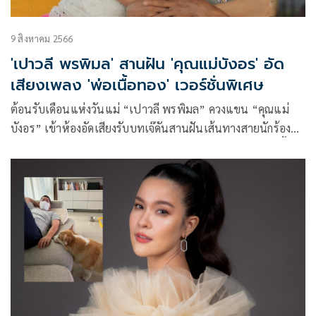
9 สิงหาคม 2566
'เปาวลี พรพิมล' สานฝัน 'คุณแม่บังอร' อัด
เสียงเพลง 'พ่อเนื้อทอง' เวอร์ชั่นพิเศษ
ต้อนรับเดือนแห่งวันแม่ “เปาวลี พรพิมล” ควงแขน “คุณแม่
บังอร” เข้าห้องอัดเสียงรับบทเจ๊ดันสานฝันเส้นทางสายนักร้อง
คุมร้องเข้มท่อนต่อท่อนแบบเก็บทุกเม็ด หลังจากที่ก่อนหน้านี้สาว
เปาวลีได้ถ่ายคลิปคุณแม่บังอรร้องเพลงเล่นๆจนเกิดเป็นกระแส
ฮือฮาบนโลกโซเชียล ถึงน้ำเสียงลูกเอื้อนและลูกคอที่มีความ
ไพเราะในแบบฉบับของคนลูกทุ่งแท้ๆ จนหลายคนพูดเป็นเสียง
เดียวกันว่าอยากได้ยินคุณแม่ร้องเต็มๆสักเพลง