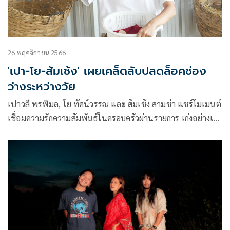
26 พฤศจิกายน 2566
'เปา-โย-ส้มเช้ง' เผยเคล็ดลับปลดล็อคช่อง
ว่างระหว่างวัย
เปาวลี พรพิมล, โย ทัศน์วรรณ และ ส้มเช้ง สามช่า แชร์โมเมนต์
เชื่อมความรักความสัมพันธ์ในครอบครัวผ่านรายการ เก่งอย่างเก๋า
โครงการที่ได้รับการสนับสนุนจากกองทุนพัฒนาสื่อปลอดภัยและ
สร้างสรรค์ประเภทเชิงยุทธศาสตร์ (Strategic Grant) ประจำปี
2566 ร่วมกับ บริษัท จีเอ็มเอ็ม แกรมมี่ จำกัด (มหาชน) และ
CHANGE2561 ช่วยให้ผู้ชมทุกวัยได้เรียนรู้ความแตกต่างทาง
ความคิดและมุมมองของคนต่างวัย รวมถึงการลดปัญหาช่องว่าง
ระหว่างวัย