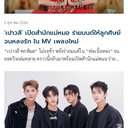
5 ตุลาคม 2566
'เปาวลี' เปิดสำนักแม่หมอ ร่ายมนต์ให้ลูกศิษย์
จนหลงรัก ใน MV เพลงใหม่
“เปาวลี พรพิมล” ไม่รอช้า หลังร่ายมนต์ใน “พ่อเนื้อทอง” จน
ยอดวิวถล่มทลาย คราวนี้กลับมาพร้อมเปิดสำนักแม่หมอ ร่าย
มนต์กันอีกครั้ง กับเพลง “หลงรักซะตั้งนาน” รับบทแม่หมอเสน่ห์
สาวสวย ที่ดันไปตกหลุมรักลูกศิษย์ตัวเอง ซึ่งเพลงนี้สาวเปาวลี ได้
เป็นคนออกไอเดีย วางคอนเซ็ปท์เพลงด้วยตัวเอง และได้ “เจี๊ยบ
นิสา” มาเรียบเรียงเนื้อร้องทำนอง ถือเป็นการร่วมมือกันครั้งแรก
จนออกมาเป็นเพลงน่ารักจังหวะสนุกๆให้แฟนๆได้เต้นตามกัน
กับท่าเต้นสุดคิ้วท์ของสาวเปา