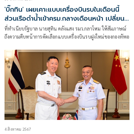
'บิ๊กทิน' เผยเคาะแบบเครื่องบินรบในเดือนนี้
ส่วนเรือดำน้ำเข้าครม.กลางเดือนหน้า เปลี่ยน
เครื่องยนต์ไร้ปัญหา
ที่ทำเนียบรัฐบาล นายสุทิน คลังแสง รมว.กลาโหม ให้สัมภาษณ์
ถึงความคืบหน้าการคัดเลือกแบบเครื่องบินรบฝูงใหม่ของกองทัพอ
4 สิงหาคม 2567