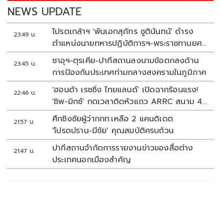
k
k
NEWS UPDATE
โปรดเกล้าฯ 'พันเอกสุภัทร ชูตินันทน์' ดำรง
23:49 น.
ตำแหน่งนายทหารปฏิบัติการฯ-พระราชทานยศ
'พลตรี'
ซาอุฯ-ตุรเคีย-ปากีสถานลงนามข้อตกลงด้าน
23:45 น.
การป้องกันประเทศท่ามกลางสงครามในภูมิภาค
'ฮอนด้า เรซซิ่ง ไทยแลนด์' เปิดฉากร้อนแรง!
22:46 น.
'ชิพ-มิกซ์' กดเวลาติดหัวแถว ARRC สนาม 4
ที่มัลดาลิกา
ศึกชิงชัยผู้ว่ากกท.เหลือ 2 แคนดิเดต
21:57 น.
'โปรดปราน-มีชัย' คุณสมบัติครบถ้วน
ปากีสถานจำกัดการรายงานข่าวของสื่อต่าง
21:47 น.
ประเทศนอกเมืองสำคัญ