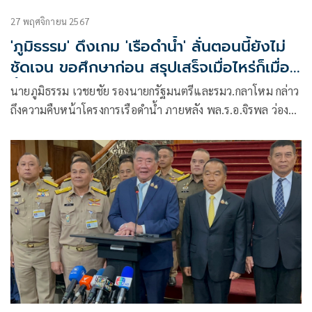
27 พฤศจิกายน 2567
'ภูมิธรรม' ดึงเกม 'เรือดำน้ำ' ลั่นตอนนี้ยังไม่
ชัดเจน ขอศึกษาก่อน สรุปเสร็จเมื่อไหร่ก็เมื่อ
นั้น
นายภูมิธรรม เวชยชัย รองนายกรัฐมนตรีและรมว.กลาโหม กล่าว
ถึงความคืบหน้าโครงการเรือดำน้ำ ภายหลัง พล.ร.อ.จิรพล ว่อง
วิทย์ ผบ.ทร. และ พล.ร.อ.ชลธิศ นาวานุเคราะห์ รอง ผบ.ทร. เข้า
พบวานนี้ (26พ.ย.) จะนำเข้า ครม. เพื่อพิจารณาการแก้สัญญา
เมื่อใด