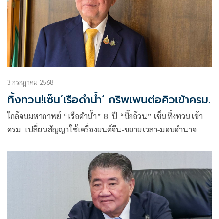
3 กรกฎาคม 2568
ทิ้งทวน!เซ็น‘เรือดำนํ้า’ กริพเพนต่อคิวเข้าครม.
ใกล้จบมหากาพย์ “เรือดำน้ำ” 8 ปี “บิ๊กอ้วน” เซ็นทิ้งทวนเข้า
ครม. เปลี่ยนสัญญาใช้เครื่องยนต์จีน-ขยายเวลา-มอบอำนาจ