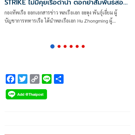
STRIKE ไม่มีคุยเรือดำน้ำ ตอกย้ำสัมพันธ์สอง
ชาติ
กองทัพเรือ ออกเอกสารข่าว พลเรือเอก อะดุง พันธุ์เอี่ยม ผู้
บัญชาการทหารเรือ ได้นำพลเรือเอก Hu Zhongming ผู้
บัญชาการทหารเรือสาธารณรัฐประชาชนจีน เข้าเยี่ยมคำนับ
นายสุทิน คลังแสง รัฐมนตรีว่าการกระทรวงกลาโหม และหารือ
ข้อราชการ ณ ศาลาว่าการกลาโหม
F
T
C
Li
S
ac
wi
o
n
h
e
tt
p
e
ar
b
er
y
e
o
Li
o
n