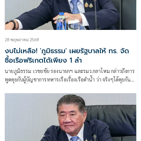
28 พฤษภาคม 2568
งบไม่เหลือ! 'ภูมิธรรม' เผยรัฐบาลให้ ทร. จัด
ซื้อเรือฟริเกตได้เพียง 1 ลำ
นายภูมิธรรม เวชยชัย รองนายกฯ และรมว.กลาโหม กล่าวถึงการ
พูดคุยกับผู้บัญชาการทหารเรือเรื่องเรือดำน้ำ ว่า จริงๆได้คุยกัน
มาหลายครั้งแล้ว เรื่องเรือดำน้ำต้องเคลียร์ใน 2 ส่วน คือ 1.การ
เอาเข้า ครม. ให้ตัดสินใจ และ 2.การแก้ไขสัญญา ถ้าเอา ยืนยัน
ไม่เกินเดือนมิถุนายนนี้จบแน่นอน