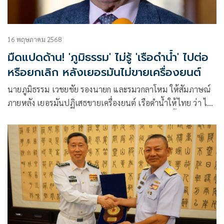
16 พฤษภาคม 2568
มืดแปดด้าน! 'ภูมิธรรม' ไม่รู้ 'เรือดำน้ำ' ไปต่อ
หรือยกเลิก หลังเยอรมันไม่ขายเครื่องยนต์
นายภูมิธรรม เวชยชัย รองนายก และรมวกลาโหม ให้สัมภาษณ์
ภายหลัง เยอรมันปฏิเสธขายเครื่องยนต์ เรือดำน้ำให้ไทย ว่า ได้
พูดคุยกับ รมว กลาโหม เยอรมัน เนื่องจากก่อนหน้านี้เราได้ทำ
จดหมาย มาสอบถาม