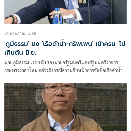
26 พฤษภาคม 2568
'ภูมิธรรม'​ ชง​ 'เรือดำน้ำ​-กริพเพน' เข้า​ครม. ไม่
เกินต้น มิ.ย.
นายภูมิธรรม​ เวชยชัย​ รองนายกรัฐมนตรีและรัฐมนตรีว่าการ
กระทรวงกลาโหม​ กล่าวถึงกรณีความคืบหน้าการจัดซื้อเรือดำน้ำ​
จะเข้าสู่ที่ประชุมคณะรัฐมนตรีเมื่อใด ว่า ตนก็บอกไปแล้ว ว่าเป็น
ประมาณปลายเดือนพฤษภาคมหรือต้นเดือนมิถุนายน