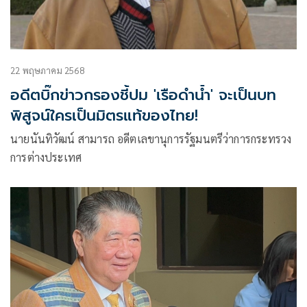
22 พฤษภาคม 2568
อดีตบิ๊กข่าวกรองชี้ปม 'เรือดำน้ำ' จะเป็นบท
พิสูจน์ใครเป็นมิตรแท้ของไทย!
นายนันทิวัฒน์ สามารถ อดีตเลขานุการรัฐมนตรีว่าการกระทรวง
การต่างประเทศ