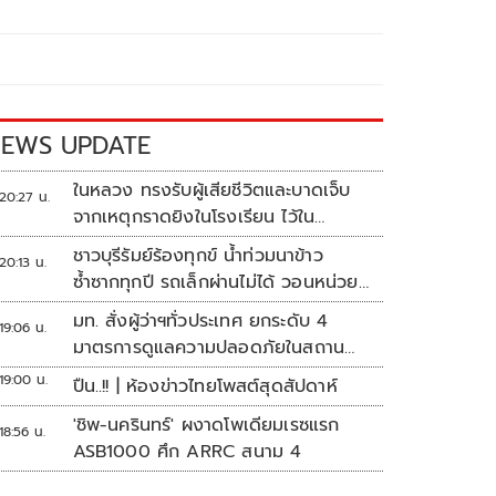
EWS UPDATE
ในหลวง ทรงรับผู้เสียชีวิตและบาดเจ็บ
20:27 น.
จากเหตุกราดยิงในโรงเรียน ไว้ใน
พระบรมราชานุเคราะห์
ชาวบุรีรัมย์ร้องทุกข์ น้ำท่วมนาข้าว
20:13 น.
ซ้ำซากทุกปี รถเล็กผ่านไม่ได้ วอนหน่วย
งานเร่งแก้ไข
มท. สั่งผู้ว่าฯทั่วประเทศ ยกระดับ 4
19:06 น.
มาตรการดูแลความปลอดภัยในสถาน
ศึกษา
19:00 น.
ปืน..!! | ห้องข่าวไทยโพสต์สุดสัปดาห์
'ชิพ-นครินทร์' ผงาดโพเดียมเรซแรก
18:56 น.
ASB1000 ศึก ARRC สนาม 4