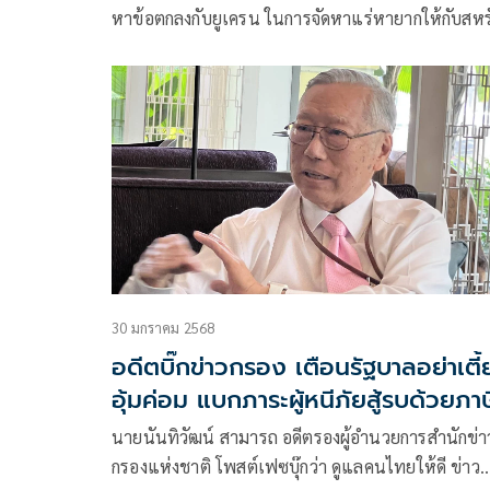
หาข้อตกลงกับยูเครน ในการจัดหาแร่หายากให้กับสหร
เพื่อแลกกับความช่วยเหลือ รัฐบา
30 มกราคม 2568
อดีตบิ๊กข่าวกรอง เตือนรัฐบาลอย่าเตี้
อุ้มค่อม แบกภาระผู้หนีภัยสู้รบด้วยภาษ
คนไทย
นายนันทิวัฒน์ สามารถ อดีตรองผู้อำนวยการสำนักข่า
กรองแห่งชาติ โพสต์เฟซบุ๊กว่า ดูแลคนไทยให้ดี ข่าว