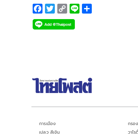
F
T
C
Li
S
ac
wi
o
n
h
e
tt
p
e
ar
b
er
y
e
o
Li
o
n
k
k
การเมือง
กรอง
เปลว สีเงิน
วาไรตี