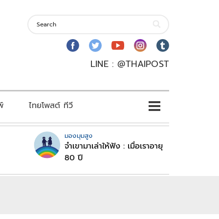
LINE : @THAIPOST
พ์
ไทยโพสต์ ทีวี
มองมุมสูง
จำเขามาเล่าให้ฟัง : เมื่อเราอายุ
80 ปี