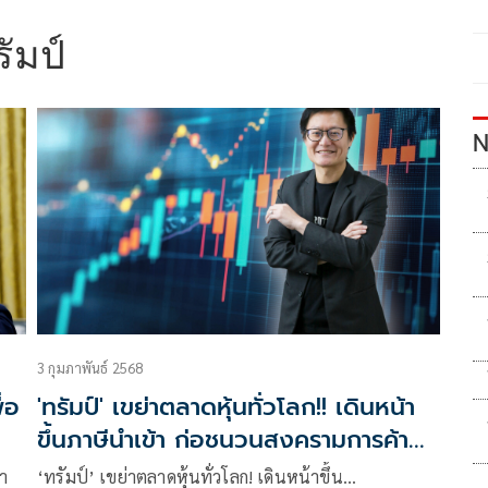
ัมป์
N
3 กุมภาพันธ์ 2568
่อ
'ทรัมป์' เขย่าตลาดหุ้นทั่วโลก!! เดินหน้า
ขึ้นภาษีนำเข้า ก่อชนวนสงครามการค้า
หุ้นไทยเดือนก.พ. ผันผวน
า
‘ทรัมป์’ เขย่าตลาดหุ้นทั่วโลก! เดินหน้าขึ้น…