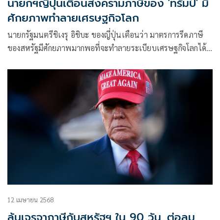
นายกฯญี่ปุ่นเตือนสงครามภาษีของ 'ทรัมป์' มี
ศักยภาพทำลายเศรษฐกิจโลก
นายกรัฐมนตรีชิเงรุ อิชิบะ ของญี่ปุ่นเตือนว่า มาตรการรีดภาษี
ของสหรัฐมีศักยภาพมากพอที่จะทำลายระเบียบเศรษฐกิจโลกได้
อย่างไรก็ตา
12 เมษายน 2568
ลุ้นเจรจาภาษีกับสหรัฐฯ ใน 90 วัน...ต่อลม