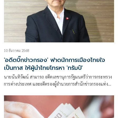
10 ธันวาคม 2568
'อดีตบิ๊กข่าวกรอง' ฟาดนักการเมืองไทยใจ
เป็นทาส ให้ผู้นำไทยโทรหา 'ทรัมป์'
นายนันทิวัฒน์ สามารถ อดีตเลขานุการรัฐมนตรีว่าการกระทรวง
การต่างประเทศ และอดีตรองผู้อำนวยการสำนักข่าวกรองแห่ง
ชาติ โพสต์ข้อความผ่านเฟซบุ๊กกรณีนักการเมืองเสนอแนะให้
นายอนุทิน ชาญวีรกูล นายกรัฐมนตรี โทรหา โดนัล ทรัมป์