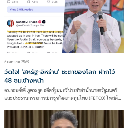
6 เมษายน 2569
วัดใจ! 'สหรัฐ-อิหร่าน' ชะตาของโลก ฝากไว้
48 ชม.ข้างหน้า
ดร.กอบศักดิ์ ภูตระกูล อดีตรัฐมนตรีประจำสำนักนายกรัฐมนตรี
และประธานกรรมการสภาธุรกิจตลาดทุนไทย (FETCO) โพสต์ข้อ
ความผ่านเฟซบุ๊กว่า ถึงเวลาวัดใจ !!!