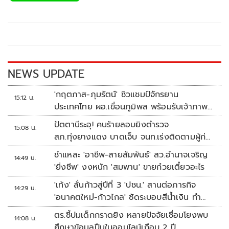
b
er
y
e
o
Li
o
n
k
k
NEWS UPDATE
'กฤตภาส-ภุมรัตน์' ซิวแชมป์จักรยาน
15:12 น.
ประเทศไทย ผอ.เขื่อนภูมิพล พร้อมรับเจ้าภาพ
ต่อ ปี 2570
ปัตตานีระอุ! คนร้ายลอบยิงตำรวจ
15:08 น.
สภ.ทุ่งยางแดง บาดเจ็บ จนท.เร่งติดตามผู้ก่อ
เหตุ
ชำแหละ 'อาชีพ-สายสัมพันธ์' สว.อำนาจเจริญ
14:49 น.
'ยิ่งชีพ' งงหนัก 'สมพาน' ขายก๋วยเตี๋ยวอะไร
'เท้ง' ลั่นก้าวสู่ปีที่ 3 'ปชน.' สานต่อภารกิจ
14:29 น.
'อนาคตใหม่-ก้าวไกล' ซัดระบอบสีน้ำเงิน ทำ
หลักนิติรัฐ-นิติธรรมสั่นคลอน
ตร.ชี้ปมเด็กกราดยิง หลายปัจจัยเชื่อมโยงพบ
14:08 น.
ศึกษาข้อมูลปืนในออนไลน์เกือบ 2 ปี