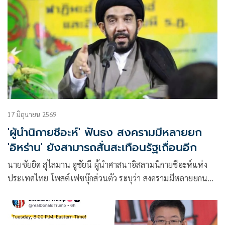
17 มิถุนายน 2569
'ผู้นำนิกายชีอะห์' ฟันธง สงครามมีหลายยก
'อิหร่าน' ยังสามารถสั่นสะเทือนรัฐเถื่อนอีก
นายซัยยิด สุไลมาน ฮูซัยนี ผู้นำศาสนาอิสลามนิกายชีอะห์แห่ง
ประเทศไทย โพสต์เฟซบุ๊กส่วนตัว ระบุว่า สงครามมีหลายยกนะ
ครับ!