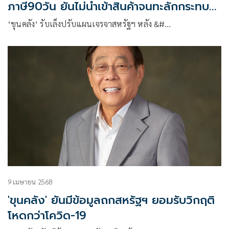
ภาษี90วัน ยันไม่นำเข้าสินค้าจนทะลักกระทบ
เกษตรกรแน่นอน
‘ขุนคลัง’ รับเล็งปรับแผนเจรจาสหรัฐฯ หลัง &#…
9 เมษายน 2568
'ขุนคลัง' ยันมีข้อมูลถกสหรัฐฯ ยอมรับวิกฤติ
โหดกว่าโควิด-19