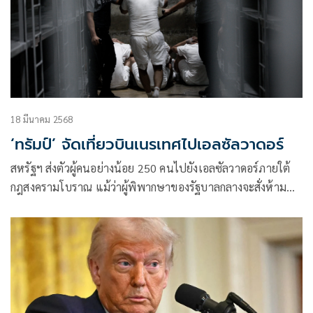
18 มีนาคม 2568
‘ทรัมป์’ จัดเที่ยวบินเนรเทศไปเอลซัลวาดอร์
สหรัฐฯ ส่งตัวผู้คนอย่างน้อย 250 คนไปยังเอลซัลวาดอร์ภายใต้
กฎสงครามโบราณ แม้ว่าผู้พิพากษาของรัฐบาลกลางจะสั่งห้าม
ปฏิบัติก็ตาม ขณะเดียว