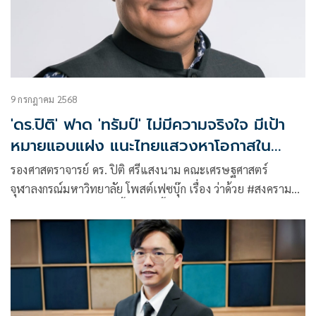
9 กรกฎาคม 2568
'ดร.ปิติ' ฟาด 'ทรัมป์' ไม่มีความจริงใจ มีเป้า
หมายแอบแฝง แนะไทยแสวงหาโอกาสใน
ตลาดใหม่
รองศาสตราจารย์ ดร. ปิติ ศรีแสงนาม คณะเศรษฐศาสตร์
จุฬาลงกรณ์มหาวิทยาลัย โพสต์เฟซบุ๊ก เรื่อง ว่าด้วย #สงคราม
การค้า สหรัฐอเมริกา มีเนื้อหาดังนี้