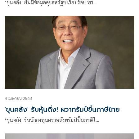
‘ขุนคลัง’ ยันมีข้อมูลคุยสหรัฐฯ เรียบร้อย พร…
4 เมษายน 2568
'ขุนคลัง' รับหุ้นดิ่ง! ผวาทรัมป์ขึ้นภาษีไทย
‘ขุนคลัง’ รับนักลงทุนผวาหลังทรัมป์ปั๊มภาษีไ…