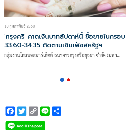
10 กุมภาพันธ์ 2568
'กรุงศรี' คาดเงินบาทสัปดาห์นี้ ซื้อขายในกรอบ
33.60-34.35 ติดตามเงินเฟ้อสหรัฐฯ
กลุ่มงานโกลบอลมาร์เก็ตส์ ธนาคารกรุงศรีอยุธยา จำกัด (มหา…
F
T
C
Li
S
ac
wi
o
n
h
e
tt
p
e
ar