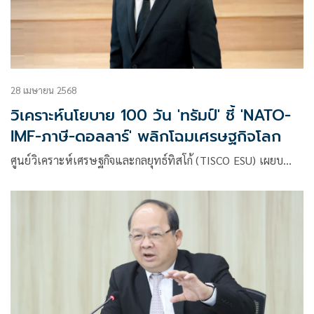
28 เมษายน 2568
วิเคราะห์นโยบาย 100 วัน 'ทรัมป์' ชี้ 'NATO-
IMF-ภาษี-ดอลลาร์' พลิกโฉมเศรษฐกิจโลก
ศูนย์วิเคราะห์เศรษฐกิจและกลยุทธ์ทิสโก้ (TISCO ESU) เผยบ…