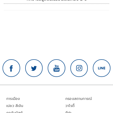
การเมือง
กรองสถานการณ์
เปลว สีเงิน
วาไรตี้
คอลัมนิสต์
กีฬา