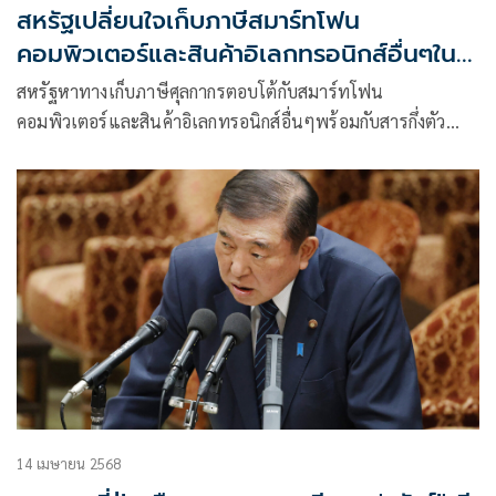
สหรัฐเปลี่ยนใจเก็บภาษีสมาร์ทโฟน
คอมพิวเตอร์และสินค้าอิเลกทรอนิกส์อื่นๆใน
อีก 1 เดือน
สหรัฐหาทางเก็บภาษีศุลกากรตอบโต้กับสมาร์ทโฟน
คอมพิวเตอร์และสินค้าอิเลกทรอนิกส์อื่นๆพร้อมกับสารกึ่งตัวนำ
หรือเซมิคอนดัคเตอร์ ห
14 เมษายน 2568