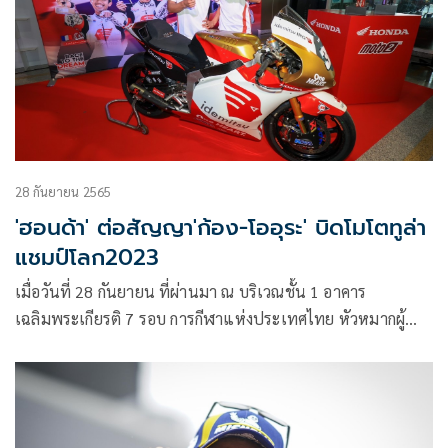
เนชั่นแนล เซอร์กิต จ.บุรีรัมย์
28 กันยายน 2565
'ฮอนด้า' ต่อสัญญา'ก้อง-โออุระ' บิดโมโตทูล่า
แชมป์โลก2023
เมื่อวันที่ 28 กันยายน ที่ผ่านมา ณ บริเวณชั้น 1 อาคาร
เฉลิมพระเกียรติ 7 รอบ การกีฬาแห่งประเทศไทย หัวหมากผู้
บริหาร บริษัท ไทยฮอนด้า จำกัด และฮอนด้าทีมเอเชีย ได้จัดงาน
แถลงข่าวเปิดตัวทีมแข่งลุยศึกรถจักรยานยนต์ทางเรียบชิงแชมป์
โลก2023