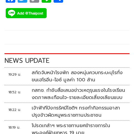
ac
wi
o
n
h
e
tt
p
e
ar
b
er
y
e
o
Li
o
n
k
k
NEWS UPDATE
สกัดจับหน้าโรงพัก สองหนุ่มควบกระบะบุโรทั่ง
19:29 น.
ขนเฮโรอีน-ไอซ์ มูลค่า 100 ล้าน
กสทช. กำชับสื่อเสนอข่าวเหตุรุนแรงในโรงเรียน
18:52 น.
งดภาพสะเทือนใจ-รายละเอียดเสี่ยงเลียนแบบ
เจ้าฟ้าทีปังกรรัศมีโชติฯ ทรงทำกิจกรรมอาสา
18:22 น.
ปรุงข้าวผัดหมูพระราชทานประชาชน
โปรดเกล้าฯ พระราชทานยศข้าราชการใน
18:19 น.
พระองค์ฝ่ายทหาร 19 นาย