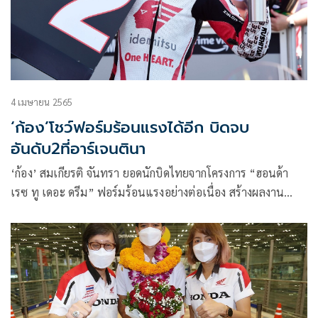
4 เมษายน 2565
‘ก้อง’โชว์ฟอร์มร้อนแรงได้อีก บิดจบ
อันดับ2ที่อาร์เจนตินา
‘ก้อง’ สมเกียรติ จันทรา ยอดนักบิดไทยจากโครงการ “ฮอนด้า
เรซ ทู เดอะ ดรีม” ฟอร์มร้อนแรงอย่างต่อเนื่อง สร้างผลงาน
ระดับมาสเตอร์ ทะยานเข้าเส้นชัยอันดับ 2 ในศึก โมโตจีพี รุ่น โม
โตทู ชิงแชมป์โลก สนาม 3 ที่อาร์เจนตินา จารึกประวัติศาสตร์
ขึ้นโพเดี้ยม 2 สนามติดต่อกัน เก็บคะแนนสะสมขึ้นมาอันดับ3