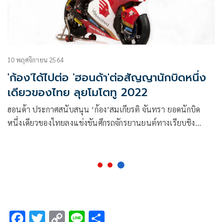
10 พฤศจิกายน 2564
'ก้อง'ได้ไปต่อ 'ฮอนด้า'ต่อสัญญานักบิดหนึ่ง
เดียวของไทย ลุยโมโตทู 2022
ฮอนด้า ประกาศสนับสนุน ‘ก้อง’สมเกียรติ จันทรา ยอดนักบิด
หนึ่งเดียวของไทยลงแข่งขันศึกรถจักรยานยนต์ทางเรียบชิง
แชมป์โลก World Grand Prix รุ่นโมโตทู ฤดูกาล 2022 อย่างเป็น
ทางการ ภายใต้สังกัดทีมแข่ง อิเดมิตสึ ฮอนด้า ทีม เอเชีย
หมายเลข 35 โดยจะผนึกกำลังกับ ไอ โอกุระ ทีมเมทชาวญี่ปุ่นอีก
ครั้ง เพื่อร่วมกันพัฒนาศักยภาพพร้อมยกระดับผลงานต่อสู้กับนัก
บิดแถวหน้าของโลก
F
T
C
Li
S