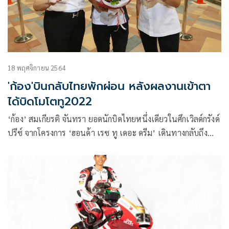
18 พฤศจิกายน 2564
'ก้อง'บินกลับไทยพักผ่อน หลังผลงานเข้าตา
ได้บิดโมโตทู2022
‘ก้อง’ สมเกียรติ จันทรา ยอดนักบิดไทยหนึ่งเดียวในศึกเวิลด์กรังด์
ปรีซ์ จากโครงการ ‘ฮอนด้า เรซ ทู เดอะ ดรีม’ เดินทางกลับถึง
บ้านเกิด หลังกรำศึกโมโตทู เต็มฤดูกาล 2021 สามารถทำผลงาน
ได้ยอดเยี่ยม คว้าอันดับที่ดีที่สุดถึงตำแหน่งท็อป 5 ในรายการอ
อสเตรียน กรังด์ปรีซ์ และได้รับการต่อสัญญาเพื่อล่าความสำเร็จ
ต่อเนื่อง ขณะ ‘บอสฮอนด้า’ ดร.อารักษ์ พรประภา เชื่อมั่น
ศักยภาพนักบิดไทยมีลุ้นขยับผลงานพาธงชาติไทยขึ้นโพเดียมใน
ปีหน้า