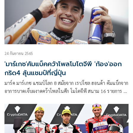
24 กันยายน 2565
'มาร์เกซ'คัมแบ็คคว้าโพลโมโตจีพี 'ก้อง'ออก
กริด4 ลุ้นแชมป์ที่ญี่ปุ่น
มาร์ค มาร์เกซ แชมป์โลก 8 สมัยจาก เรปโซล ฮอนด้า คัมแบ็กจาก
อาการบาดเจ็บผงาดคว้าโพลในศึก โมโตจีพี สนาม 16 รายการ เจ
แปนีส กรังด์ปรีซ์ ด้าน “ก้อง” สมเกียรติ จันทรา ยอดนักบิดไทย
จากโครงการ “ฮอนด้า เรซ ทู เดอะ ดรีม” สุดยอดไม่แพ้กัน หลัง
รีดความเร็วซิวกริดที่ 4 ในรุ่น โมโตทู ลุ้นคว้าชัยชนะทั้งคู่ในสุด
สัปดาห์นี้ที่ โมเตกิ ประเทศญี่ปุ่น