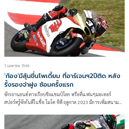
1 เมษายน 2566
'ก้อง'มีลุ้นขึ้นโพเดี้ยม ที่อาร์เจนฯ2ปีติด หลัง
รั้งรองจ่าฝูง ซ้อมครั้งแรก
จักรยานยนต์ทางเรียบชิงแชมป์โลก หรือที่แฟนๆมอเตอร์
สปอร์ตรู้จักกันดีในชื่อ โมโต จีพี ฤดูกาล 2023 มีการเพิ่มสนาม
แข่งขันเป็น 21 สนาม และสนามแรกของปีที่โปรตุเกส ก็ได้ผ่าน
สายตาแฟนๆ ไปแล้วเมื่อสัปดาห์ที่ผ่านมา สำหรับสนามที่ 2 ลุย
กันต่อทันทีกับรายการ กรังด์ปรีซ์ ออฟ อาร์เจนตินา วันที่31