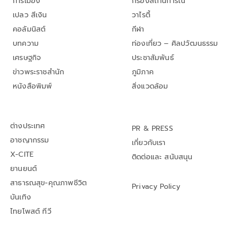
การเมือง
กรองสถานการณ์
เปลว สีเงิน
วาไรตี้
คอลัมนิสต์
กีฬา
บทความ
ท่องเที่ยว – ศิลปวัฒนธรรม
เศรษฐกิจ
ประชาสัมพันธ์
ข่าวพระราชสำนัก
ภูมิภาค
หนังสือพิมพ์
สิ่งแวดล้อม
ต่างประเทศ
PR & PRESS
อาชญากรรม
เกี่ยวกับเรา
X-CITE
ติดต่อและ สนับสนุน
ยานยนต์
สาธารณสุข-คุณภาพชีวิต
Privacy Policy
บันเทิง
ไทยโพสต์ ทีวี