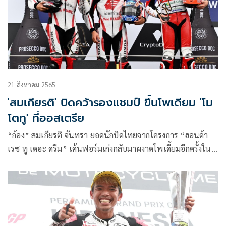
21 สิงหาคม 2565
'สมเกียรติ' บิดคว้ารองแชมป์ ขึ้นโพเดียม 'โม
โตทู' ที่ออสเตรีย
“ก้อง” สมเกียรติ จันทรา ยอดนักบิดไทยจากโครงการ “ฮอนด้า
เรซ ทู เดอะ ดรีม” เค้นฟอร์มเก่งกลับมาผงาดโพเดี้ยมอีกครั้งใน
ศึก โมโตทู 2022 สนาม 13 รายการ ออสเตรียน กรังด์ปรีซ์ หลัง
โชว์ฟอร์มสุดร้อนแรงบิดคว้าอันดับ 2 ที่ สนาม เรดบูล ริง
ประเทศออสเตรีย เมื่อวันอาทิตย์ที่ผ่านมา