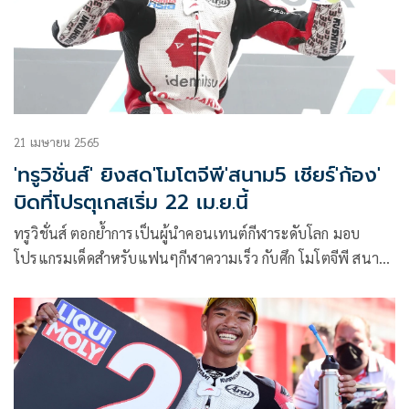
21 เมษายน 2565
'ทรูวิชั่นส์' ยิงสด'โมโตจีพี'สนาม5 เชียร์'ก้อง'
บิดที่โปรตุเกสเริ่ม 22 เม.ย.นี้
ทรูวิชั่นส์ ตอกย้ำการเป็นผู้นำคอนเทนต์กีฬาระดับโลก มอบ
โปรแกรมเด็ดสำหรับแฟนๆกีฬาความเร็ว กับศึก โมโตจีพี สนาม
ที่ 5 ของฤดูกาล โปรตุกีส กรังด์ปรีซ์ (กรังด์ปรีซ์ ออฟ ปอร์ตุกัล)
สนามแรกในทวีปยุโรป 22-24 เมษายนนี้ ทางทรูวิชั่นส์ ช่อง
SPOTV (689)