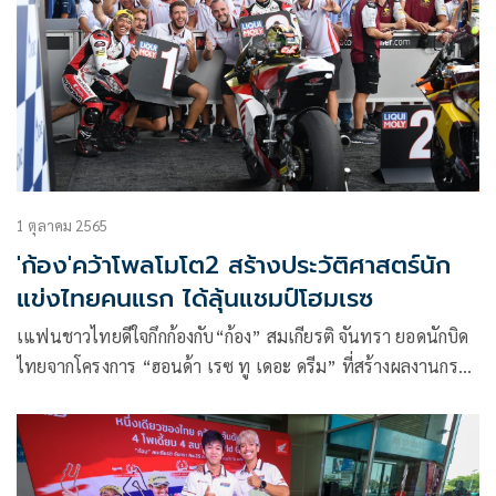
1 ตุลาคม 2565
'ก้อง'คว้าโพลโมโต2 สร้างประวัติศาสตร์นัก
แข่งไทยคนแรก ได้ลุ้นแชมป์โฮมเรซ
เแฟนชาวไทยดีใจกึกก้องกับ“ก้อง” สมเกียรติ จันทรา ยอดนักบิด
ไทยจากโครงการ “ฮอนด้า เรซ ทู เดอะ ดรีม” ที่สร้างผลงานกระ
หึ่มโฮมเรซ สร้างประวัติศาสตร์เป็นนักบิดไทยคนแรกที่กดเวลา
สุดโหดคว้าโพลในบ้านเกิด ในศึกจักรยานยนต์ทางเรียบชิงแชมป์
โลกรุ่น โมโตทู สร้างโอกาสลุ้นแชมป์ โออาร์ ไทยแลนด์ กรังด์
ปรีซ์ อย่างเต็มตัวในวันอาทิตย์นี้ ที่ สนามช้าง อินเตอร์