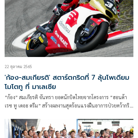
มีนาคม-2เมษายน 2566
22 ตุลาคม 2565
'ก้อง-สมเกียรติ' สตาร์ตกริดที่ 7 ลุ้นโพเดียม
โมโตทู ที่ มาเลเซีย
“ก้อง” สมเกียรติ จันทรา ยอดนักบิดไทยจากโครงการ “ฮอนด้า
เรซ ทู เดอะ ดรีม” สร้างผลงานสุดร้อนแรงฝืนอาการป่วยคว้ากริด
ที่ 7 ในศึก โมโตทู ชิงแชมป์โลกสนาม 19 รายการ มาเลเซียน
กรังด์ปรีซ์ เดินหน้าลุ้นโพเดียมอย่างเต็มตัวในอาทิตย์นี้ ที่ เซปัง
อินเตอร์เนชั่นแนล เซอร์กิต ประเทศมาเลเซีย