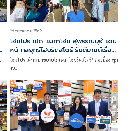
29 พฤษภาคม 2569
โฮมโปร เปิด ‘เมกาโฮม สุพรรณบุรี’ เดิน
น
หน้ากลยุทธ์ไฮบริดสโตร์ รับดีมานด์เรื่อง
บ้าน-งานช่างครบทุกเซกเมนต์
ย
โฮมโปร เดินหน้าขยายโมเดล ‘ไฮบริดสโตร์’ ต่อเนื่อง ทุ่ม
งบ…