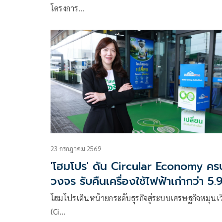
โครงการ…
23 กรกฎาคม 2569
'โฮมโปร' ดัน Circular Economy คร
วงจร รับคืนเครื่องใช้ไฟฟ้าเก่ากว่า 5.
แสนชิ้น ยอดขายสินค้ารักษ์โลกโตเกือ
โฮมโปรเดินหน้ายกระดับธุรกิจสู่ระบบเศรษฐกิจหมุนเ
5 เท่า
(Ci…