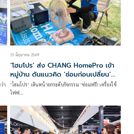
15 มิถุนายน 2569
‘โฮมโปร’ ส่ง CHANG HomePro เข้า
หมู่บ้าน ดันแนวคิด ‘ซ่อมก่อนเปลี่ยน’
ลดภาระค่าใช้จ่าย ดูแลชุมชนแล้วกว่า
ว่า
‘โฮมโปร’ เดินหน้ายกระดับกิจกรรม ‘ซ่อมฟรี! เครื่องใช้
100 หมู่บ้านทั่วประเทศ
ไฟฟ…