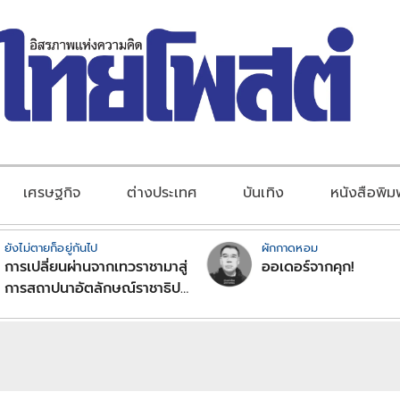
เศรษฐกิจ
ต่างประเทศ
บันเทิง
หนังสือพิม
ยังไม่ตายก็อยู่กันไป
ผักกาดหอม
การเปลี่ยนผ่านจากเทวราชามาสู่
ออเดอร์จากคุก!
การสถาปนาอัตลักษณ์ราชาธิป
ไตยแบบพุทธศาสนาในพระไตร
ปิฏก : สามัญผลสูตรในฐานะ
ทฤษฎีขีดจำกัดของอำนาจรัฐ
เหนือแรงงานและทรัพย์สิน