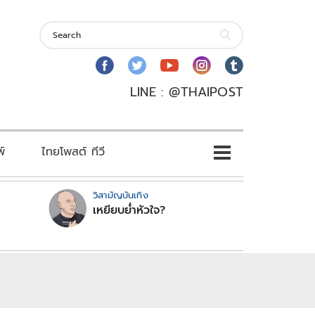
LINE : @THAIPOST
พ์
ไทยโพสต์ ทีวี
วิสามัญบันเทิง
เหยียบย่ำหัวใจ?