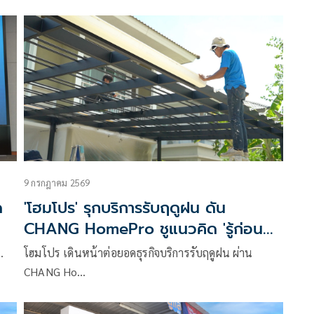
9 กรกฎาคม 2569
ด
'โฮมโปร' รุกบริการรับฤดูฝน ดัน
CHANG HomePro ชูแนวคิด 'รู้ก่อน
แก้ทัน' ดูแลบ้านเชิงป้องกันครบวงจร
…
โฮมโปร เดินหน้าต่อยอดธุรกิจบริการรับฤดูฝน ผ่าน
CHANG Ho…