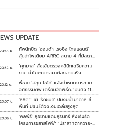
EWS UPDATE
ทัพนักบิด 'ฮอนด้า เรซซิ่ง ไทยแลนด์'
20:43 น.
ลุ้นล่าโพเดียม ARRC สนาม 4 ที่มัลดาลิ
กา
‘ศุภมาส’ สั่งเข้มตรวจคลินิกเสริมความ
20:32 น.
งาม ย้ำโฆษณาราคาต้องจ่ายจริง
พี่ชาย 'ฮลุน โซโล่' แจ้งกำหนดการสวด
20:12 น.
อภิธรรมศพ เตรียมจัดพิธีฌาปนกิจ 11
ส.ค.
'ลลิดา' โต้ 'รักชนก' ปมงบน้ำบาดาล ชี้
20:07 น.
พื้นที่ ปชน.ได้วงเงินเฉลี่ยสูงสุด
'พลพีร์' ลุยชายแดนสุรินทร์ สั่งเร่งรัด
20:06 น.
โครงการขยายไฟฟ้า 'ปราสาทตาควาย-