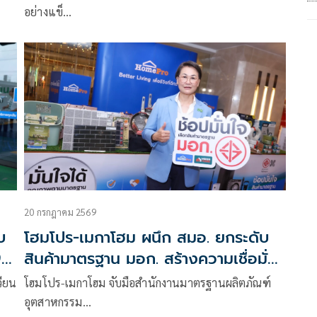
อย่างแข็…
20 กรกฎาคม 2569
บ
โฮมโปร-เมกาโฮม ผนึก สมอ. ยกระดับ
9
สินค้ามาตรฐาน มอก. สร้างความเชื่อมั่น
บ
ผู้บริโภค
วียน
โฮมโปร-เมกาโฮม จับมือสำนักงานมาตรฐานผลิตภัณฑ์
อุตสาหกรรม…