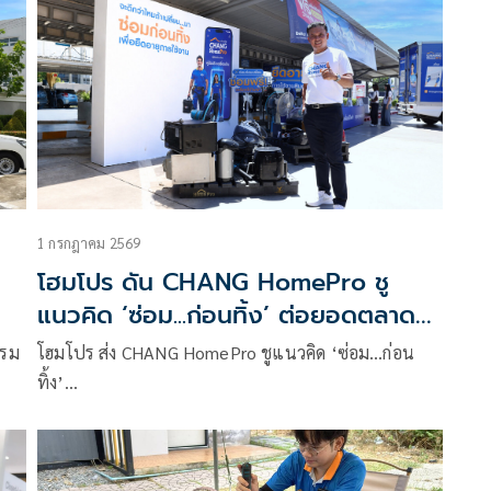
1 กรกฎาคม 2569
โฮมโปร ดัน CHANG HomePro ชู
แนวคิด ‘ซ่อม...ก่อนทิ้ง’ ต่อยอดตลาด
’
ดูแลบ้าน-ลดขยะอิเล็กทรอนิกส์
รรม
โฮมโปร ส่ง CHANG HomePro ชูแนวคิด ‘ซ่อม…ก่อน
ทิ้ง’…