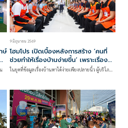
9 มิถุนายน 2569
กษ์
โฮมโปร เปิดเบื้องหลังการสร้าง ‘คนที่
้
ช่วยทำให้เรื่องบ้านง่ายขึ้น’ เพราะเรื่อง
บ้านไม่ใช่เรื่องยาก...แต่ไม่มีใครอยาก
ยน
ในยุคที่ข้อมูลเรื่องบ้านหาได้ง่ายเพียงปลายนิ้ว ผู้บริโภ…
ตัดสินใจพลาด