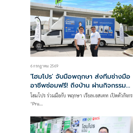
6 กรกฎาคม 2569
'โฮมโปร' จับมือพฤกษา ส่งทีมช่างมือ
อาชีพซ่อมฟรี! ถึงบ้าน ผ่านกิจกรรม
‘Pruksa x HomePro Fix Free Day
โฮมโปร ร่วมมือกับ พฤกษา เรียลเอสเตท เปิดตัวกิจก
‘Pru…