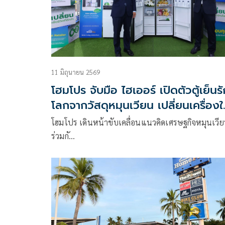
11 มิถุนายน 2569
โฮมโปร จับมือ ไฮเออร์ เปิดตัวตู้เย็นรั
โลกจากวัสดุหมุนเวียน เปลี่ยนเครื่องใช
ไฟฟ้าเก่าสู่ผลิตภัณฑ์ใหม่
โฮมโปร เดินหน้าขับเคลื่อนแนวคิดเศรษฐกิจหมุนเวี
ร่วมกั…