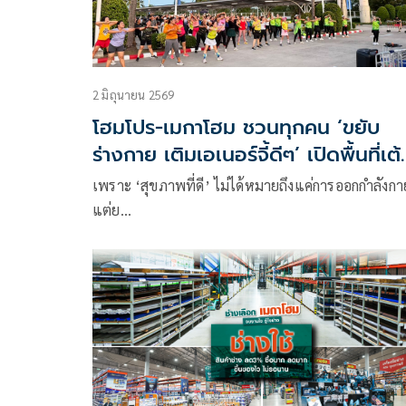
2 มิถุนายน 2569
โฮมโปร-เมกาโฮม ชวนทุกคน ‘ขยับ
ร่างกาย เติมเอเนอร์จี้ดีๆ’ เปิดพื้นที่เต้
แอโรบิกฟรี! ทุกสัปดาห์
เพราะ ‘สุขภาพที่ดี’ ไม่ได้หมายถึงแค่การออกกำลังกา
แต่ย…