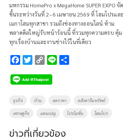
มหกรรม HomePro x MegaHome SUPER EXPO จัด
ขึ้นระหว่างวันที่ 2–6 เมษายน 2569 ที่ โฮมโปรและ
เมกาโฮมทุกสาขา รวมถึงช่องทางออนไลน์ ห้าม
พลาดดีลใหญ่รับหน้าร้อนนี้ ที่รวมทุกความครบ คุ้ม
ทุกเรื่องบ้านและงานช่างไว้ในที่เดียว
F
T
C
Li
S
ac
wi
o
n
h
e
tt
p
e
ar
b
er
y
e
o
Li
Tags
ธุรกิจ
บ้าน
ลดราคา
อสังหาริมทรัพย์
o
n
เศรษฐกิจ
แคมเปญ
โปรโมชั่น
โฮมโปร
k
k
ข่าวที่เกี่ยวข้อง