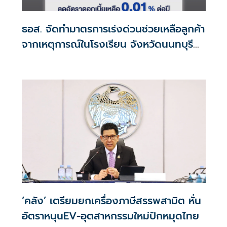
ธอส. จัดทำมาตรการเร่งด่วนช่วยเหลือลูกค้า
จากเหตุการณ์ในโรงเรียน จังหวัดนนทบุรี
กรณีเสียชีวิตหรือทุพพลภาพลดดอกเบี้ย
เหลือ 0.01% ต่อปี ตลอดอายุสัญญา
‘คลัง’ เตรียมยกเครื่องภาษีสรรพสามิต หั่น
อัตราหนุนEV-อุตสาหกรรมใหม่ปักหมุดไทย