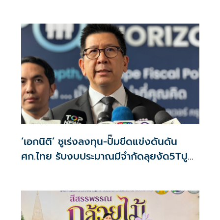
‘เอกนิติ’ ชูเร่งลงทุน-ปั๊มขีดแข่งดันดัน
ศก.ไทย รับงบประมาณมีจำกัดลุยงัด5Tปู
พรมโตยาว