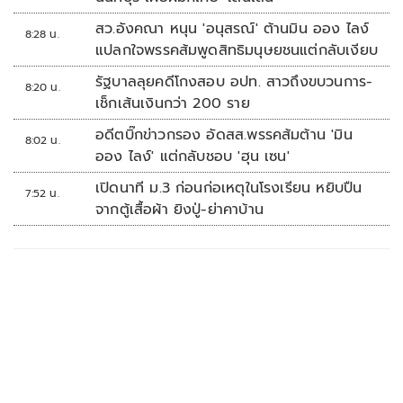
สว.อังคณา หนุน 'อนุสรณ์' ต้านมิน ออง ไลง์
8:28 น.
แปลกใจพรรคส้มพูดสิทธิมนุษยชนแต่กลับเงียบ
รัฐบาลลุยคดีโกงสอบ อปท. สาวถึงขบวนการ-
8:20 น.
เช็กเส้นเงินกว่า 200 ราย
อดีตบิ๊กข่าวกรอง อัดสส.พรรคส้มต้าน 'มิน
8:02 น.
ออง ไลง์' แต่กลับชอบ 'ฮุน เซน'
เปิดนาที ม.3 ก่อนก่อเหตุในโรงเรียน หยิบปืน
7:52 น.
จากตู้เสื้อผ้า ยิงปู่-ย่าคาบ้าน