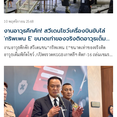
10 พฤศจิกายน 2568
งานอาวุธคึกคัก! สวีเดนโชว์เครื่องบินขับไล่
'กริพเพน E' ขนาดเท่าของจริงติดอาวุธเต็ม
พิกัด
งานอาวุธคึกคัก สวีเดนขน”กริพเพน E“ขนาดเท่าของจริงติด
อาวุธเต็มพิกัดโชว์ /เปิดจรวดKGGBเกาหลีฯ ติดF-16 ถล่มเขมร /
ไทยขนปืนใหญ่ ATMG/ 155 มม.แสดง ด้านจีนจัดโมเดลเรือดำ
น้ำ S26Tเป็นของที่ระลึก /ตลาดอาวุธคึกผู้ผลิตกว่า 617 บริษัท
ทั่วโลกเปิดบูท “โดรน”ยังคงได้รับความสนใจต่อเนื่อง