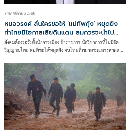
9 พฤศจิกายน 2568
หมอวรงค์ ลั่นใครขอให้ 'แม่ทัพกุ้ง' หยุดยิง
ทำไทยมีโอกาสเสียดินแดน สมควรจะนำไป
ประหารชีวิต
สังคมต้องระวังทั้งนักการเมือง ข้าราชการ นักวิชาการที่ไม่มีจิต
วิญญาณไทย คนที่ขอให้หยุดยิง คนไทยที่พยายามแสวงหาผล
ประโยชน์กับเขมร