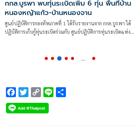
กกล.บูรพา พบทุ่นระเบิดเพิ่ม 6 ทุ่น พื้นที่บ้าน
หนองหญ้าแก้ว-บ้านหนองจาน
ศูนย์ปฏิบัติการกองทัพภาคที่ 1 ได้รับรายงานจาก กกล.บูรพา ได้
ปฏิบัติการเก็บกู้ทุ่นระเบิดร่วมกับ ศูนย์ปฏิบัติการทุ่นระเบิดแห่ง
ชาติ (ศทช.)
...
F
T
C
Li
S
ac
wi
o
n
h
e
tt
p
e
ar
b
er
y
e
o
Li