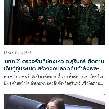
17 พฤศจิกายน 2568
'มทภ.2' ตรวจพื้นที่ช่องเหว จ.สุรินทร์ ติดตาม
เก็บกู้ทุ่นระเบิด สร้างจุดปลอดภัยกำลังพล-
ปชช.
พล.ท.วีระยุทธ รักศิลป์ แม่ทัพภาคที่ 2 ลงพื้นที่ช่องเหว บ้านไทย
นิยม ตำบลบักได อำเภอพนมดงรัก จังหวัดสุรินทร์ เพื่อติดตาม
และรับฟังผลการปฏิบัติงานเก็บกู้ทุ่นระเบิด