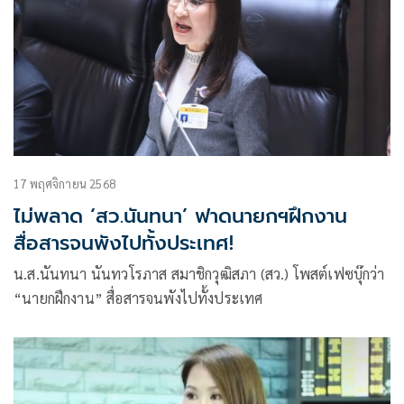
17 พฤศจิกายน 2568
ไม่พลาด ‘สว.นันทนา’ ฟาดนายกฯฝึกงาน
สื่อสารจนพังไปทั้งประเทศ!
น.ส.นันทนา นันทวโรภาส สมาชิกวุฒิสภา (สว.) โพสต์เฟซบุ๊กว่า
“นายกฝึกงาน” สื่อสารจนพังไปทั้งประเทศ