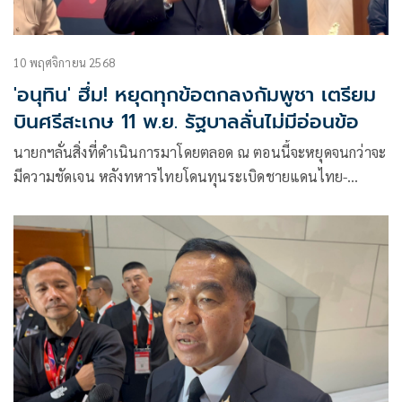
10 พฤศจิกายน 2568
'อนุทิน' ฮึ่ม! หยุดทุกข้อตกลงกัมพูชา เตรียม
บินศรีสะเกษ 11 พ.ย. รัฐบาลลั่นไม่มีอ่อนข้อ
นายกฯลั่นสิ่งที่ดำเนินการมาโดยตลอด ณ ตอนนี้จะหยุดจนกว่าจะ
มีความชัดเจน หลังทหารไทยโดนทุนระเบิดชายแดนไทย-
กัมพูชา