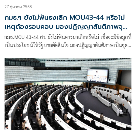
27 ตุลาคม 2568
กมธ.ฯ ยังไม่ฟันธงเลิก MOU43-44 หรือไม่
เหตุต้องรอบคอบ มองปฏิญญาสันติภาพจุด
เริ่มต้นที่ดี
กมธ.MOU 43-44 สว. ยังไม่ฟันควรยกเลิกหรือไม่ เชื่อจะมีข้อมูลที่
เป็นประโยชน์ให้รัฐบาลตัดสินใจ มองปฏิญญาสันติภาพเป็นจุด
เริ่มต้นที่ดี หวังกัมพูชาไม่กล้าละเมิด เหตุมีประเทศมหาอำนาจ
และ 11 ชาติอาเซียนเป็นสักขีพยาน