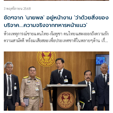
3 พฤศจิกายน 2568
ชัดๆจาก 'นายพล' อยู่หน้างาน 'ว่าด้วยสิ่งของ
บริจาค….ความจริงจากทหารหน้าแนว'
ห้วงเหตุการณ์ชายแดนไทย-กัมพูชา คนไทยแสดงออกถึงความรัก
ความสามัคคี พร้อมเสียสละเพื่อประเทศชาติในหลายๆด้าน เรื่อง
หนึ่งที่เห็นเด่นชัดคือ การร่วมบริจาคสิ่งของสนับสนุนทหารที่
ปฏิบัติงานหน้าแนว