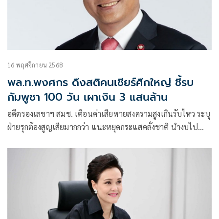
16 พฤศจิกายน 2568
พล.ท.พงศกร ดึงสติคนเชียร์ศึกใหญ่ ชี้รบ
กัมพูชา 100 วัน เผาเงิน 3 แสนล้าน
อดีตรองเลขาฯ สมช. เตือนค่าเสียหายสงครามสูงเกินรับไหว ระบุ
ฝ่ายรุกต้องสูญเสียมากกว่า แนะหยุดกระแสคลั่งชาติ นำงบไป
พัฒนาคนจะมีค่ากว่า