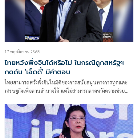
17 พฤศจิกายน 2568
ไทยหวังพึ่งจีนได้หรือไม่ ในกรณีถูกสหรัฐฯ
กดดัน 'เอ็ดดี้' มีคำตอบ
ไทยสามารถหวังพึ่งจีนในมิติของการสนับสนุนทางการทูตและ
เศรษฐกิจเพื่อคานอำนาจได้ แต่ไม่สามารถคาดหวังความช่วย
เหลือทางทหารโดยตรงในปัญหาชายแดนกับกัมพูชา