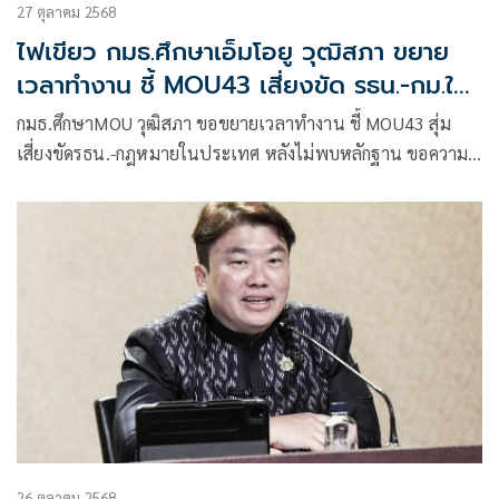
27 ตุลาคม 2568
ไฟเขียว กมธ.ศึกษาเอ็มโอยู วุฒิสภา ขยาย
เวลาทำงาน ชี้ MOU43 เสี่ยงขัด รธน.-กม.ใน
ประเทศ
กมธ.ศึกษาMOU วุฒิสภา ขอขยายเวลาทำงาน ชี้ MOU43 สุ่ม
เสี่ยงขัดรธน.-กฎหมายในประเทศ หลังไม่พบหลักฐาน ขอความ
เห็นชอบ ครม. ‘เดชา’ ยกถ้อยคำMOU43 ว่าด้วยสัมพันธ์อันดี
ไทย-กัมพูชา แต่ตอนนี้ไม่ได้ดีต่อกันแล้ว ถือว่าต้องตกไป
26 ตุลาคม 2568