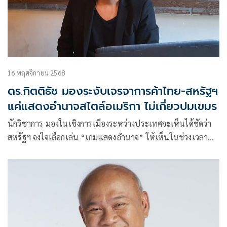
16 พฤศจิกายน 2568
ดร.กิตติธัช มองระงับเจรจาการค้าไทย-สหรัฐฯ
แค่แสดงอำนาจสไตล์อเมริกา ไม่เกี่ยวปมเขมร
นักวิชาการ มองในเชิงการเมืองระหว่างประเทศจะเห็นได้ชัดว่า
สหรัฐฯ จงใจเลือกเล่น “เกมแสดงอำนาจ” ให้เห็นในช่วงเวลาที่
ไทยกำลังกระชับสัมพันธ์การทูต