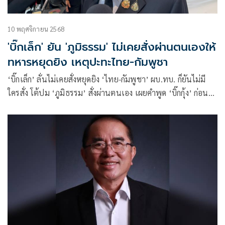
10 พฤศจิกายน 2568
'บิ๊กเล็ก' ยัน 'ภูมิธรรม' ไม่เคยสั่งผ่านตนเองให้
ทหารหยุดยิง เหตุปะทะไทย-กัมพูชา
‘บิ๊กเล็ก’ ลั่นไม่เคยสั่งหยุดยิง ‘ไทย-กัมพูชา’ ผบ.ทบ. ก็ยันไม่มี
ใครสั่ง โต้ปม ‘ภูมิธรรม’ สั่งผ่านตนเอง เผยคำพูด ‘บิ๊กกุ้ง’ ก่อน
เกษียณฯ หลังประกาศจะเอาคืน ‘กัมพูชา’ จึงหนุนทำให้เสร็จ
ก่อนเกษียณฯ