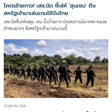
โคตรร้ายกาจ! เสธ.นิด ชี้เล่ห์ 'ฮุนเซน' ดึง
สหรัฐเข้ามาเล่นเกมใช้บีบไทย
เสธ.นิดชี้เล่ห์กลฮุน เซน นั้นร้ายกาจ ประสบการณ์มากหลายและ
ชำชองมากๆ ดึงสหรัฐฯเข้ามาเล่นเกมนี้
20 ตุลาคม 2568