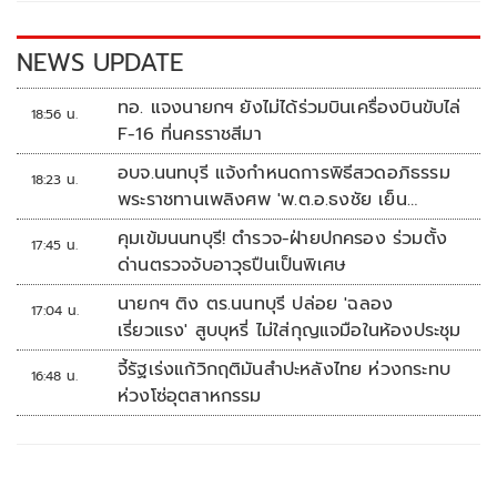
o
n
k
k
NEWS UPDATE
ทอ. แจงนายกฯ ยังไม่ได้ร่วมบินเครื่องบินขับไล่
18:56 น.
F-16 ที่นครราชสีมา
อบจ.นนทบุรี แจ้งกำหนดการพิธีสวดอภิธรรม
18:23 น.
พระราชทานเพลิงศพ 'พ.ต.อ.ธงชัย เย็น
ประเสริฐ'
คุมเข้มนนทบุรี! ตำรวจ-ฝ่ายปกครอง ร่วมตั้ง
17:45 น.
ด่านตรวจจับอาวุธปืนเป็นพิเศษ
นายกฯ ติง ตร.นนทบุรี ปล่อย 'ฉลอง
17:04 น.
เรี่ยวแรง' สูบบุหรี่ ไม่ใส่กุญแจมือในห้องประชุม
จี้รัฐเร่งแก้วิกฤติมันสำปะหลังไทย ห่วงกระทบ
16:48 น.
ห่วงโซ่อุตสาหกรรม