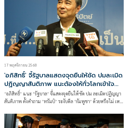
17 พฤศจิกายน 2568
'อภิสิทธิ์'​ จี้​รัฐบาลแสดงจุดยืนให้ชัด ปม​​ละเมิด
ปฏิญญาสันติภาพ​ แนะต้องให้ทั่วโลกเข้าใจ
ไทย
‘อภิสิทธิ์’​ แนะ ‘รัฐบาล​’ จี้แสดงจุดยืนให้ชัด ปม​ ​ละเมิดปฏิญญา
สันติภาพ​ ตั้งคำถาม ’ทรัมป์​’ ระงับดีล​ ‘กัมพูชา’ ด้วยหรือไม่​ เหตุ
เป็นปัจจัยเชื่อใคร แนะ ต้องแจงโลก​ สกัดการใช้ภาษีกดดัน​