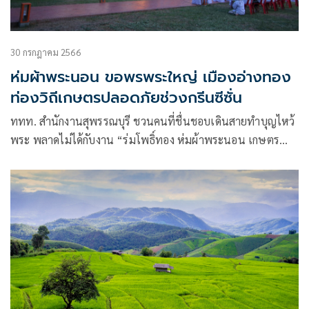
30 กรกฎาคม 2566
ห่มผ้าพระนอน ขอพรพระใหญ่ เมืองอ่างทอง
ท่องวิถีเกษตรปลอดภัยช่วงกรีนซีซั่น
ททท. สำนักงานสุพรรณบุรี ชวนคนที่ชื่นชอบเดินสายทำบุญไหว้
พระ พลาดไม่ได้กับงาน “ร่มโพธิ์ทอง ห่มผ้าพระนอน เกษตร
และของดีเมืองอ่างทอง”