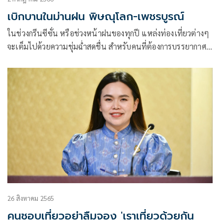
เบิกบานในม่านฝน พิษณุโลก-เพชรบูรณ์
ในช่วงกรีนซีซั่น หรือช่วงหน้าฝนของทุกปี แหล่งท่องเที่ยวต่างๆ
จะเต็มไปด้วยความชุ่มฉ่ำสดชื่น สำหรับคนที่ต้องการบรรยากาศ
ผ่อนคลาย ททท. ขอแนะนำว่า พลาดไม่ได้กับประสบการณ์ท่อง
เที่ยวในหน้าฝนที่ “พิษณุโลก-เพชรบูรณ์”
26 สิงหาคม 2565
คนชอบเที่ยวอย่าลืมจอง 'เราเที่ยวด้วยกัน