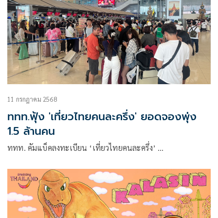
11 กรกฎาคม 2568
ททท.ฟุ้ง 'เที่ยวไทยคนละครึ่ง' ยอดจองพุ่ง
1.5 ล้านคน
ททท. คัมแบ็คลงทะเบียน ‘เที่ยวไทยคนละครึ่ง’ …