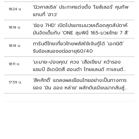
'นิวคาสเซิล' ประกาศแต่งตั้ง 'ไยส์เลอร์' คุมทัพ
18:24 น.
แทนที่ 'ฮาว'
'ช่อง 7HD' เปิดโปรแกรมมวยเดือดสุดสัปดาห์
18:14 น.
มันจัดเต็มกับ 'ONE ลุมพินี 165-มวยไทย 7 สี'
การันตีไทยเที่ยวไทยพลัสใช้เงินกู้ได้ ‘เอกนิติ’
18:14 น.
รับข้อเสนอชงต่ออายุ60/40
'มะมาย-ปองคุณ' ควง 'เสือเขียน' คว้ารอง
18:11 น.
แชมป์ อิเดมิตสึ ฮอนด้า ไทยแลนด์ ทาเลนต์
คัพ สนาม 3
'สีหศักดิ์' แถลงผลเยือนไทยอย่างเป็นทางการ
17:59 น.
ของ 'มิน ออง หล่าย' ผลักดันเมียนมากลับสู่
อาเซียน