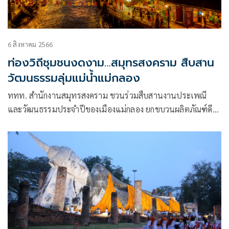
6 สิงหาคม 2566
ท่องวิถีชุมชนงดงาม…สมุทรสงคราม สืบสาน
วัฒนธรรมลุ่มแม่น้ำแม่กลอง
ททท. สำนักงานสมุทรสงคราม ชวนร่วมสืบสานงานประเพณี
และวัฒนธรรมประจำปีของเมืองแม่กลอง ยกขบวนผลิตภัณฑ์ดี
มีชื่อเสียงของจังหวัดมาให้ร่วมชม