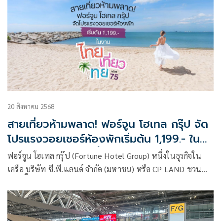
ทั่วประเทศ ให้คุณเลือกพักได้อย่างอิสระ ทั้งภูเขา ทะเล แม่น้ำ
และใจกลางเมือง
20 สิงหาคม 2568
สายเที่ยวห้ามพลาด! ฟอร์จูน โฮเทล กรุ๊ป จัด
โปรแรงวอยเชอร์ห้องพักเริ่มต้น 1,199.- ใน
งานไทยเที่ยวไทย ครั้งที่ 75
ฟอร์จูน โฮเทล กรุ๊ป (Fortune Hotel Group) หนึ่งในธุรกิจใน
เครือ บริษัท ซี.พี.แลนด์ จำกัด (มหาชน) หรือ CP LAND ชวน
สายเที่ี่ยวเก็บดีลสุดคุ้มกับบัตรกำนัลห้องพักราคาพิเศษกว่า 10
โรงแรมทั่วไทย ภายในงาน “