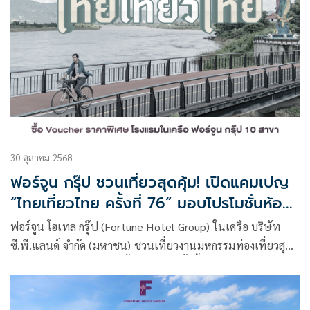
30 ตุลาคม 2568
ฟอร์จูน กรุ๊ป ชวนเที่ยวสุดคุ้ม! เปิดแคมเปญ
“ไทยเที่ยวไทย ครั้งที่ 76” มอบโปรโมชั่นห้อง
พักสุดว้าวกว่า 10 โรงแรมทั่วไทย
ฟอร์จูน โฮเทล กรุ๊ป (Fortune Hotel Group) ในเครือ บริษัท
ซี.พี.แลนด์ จำกัด (มหาชน) ชวนเที่ยวงานมหกรรมท่องเที่ยวสุด
ยิ่งใหญ่ “ไทยเที่ยวไทย ครั้งที่ 76” ที่ครั้งนี้ เครือโรงแรมฟอร์จูน
กรุ๊ป (Fortune Group Hotels) ขนข้อเสนอสุดพิเศษมามอบให้
สายเที่ยวทั่วไทย กับ Voucher ห้องพักราคาสุดคุ้มกว่า 10 สาขา