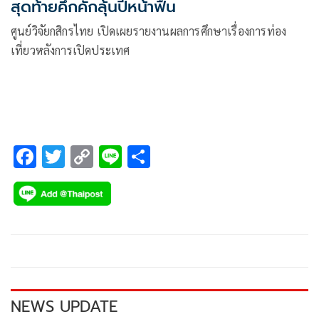
สุดท้ายคึกคักลุ้นปีหน้าฟื้น
ศูนย์วิจัยกสิกรไทย เปิดเผยรายงานผลการศึกษาเรื่องการท่อง
เที่ยวหลังการเปิดประเทศ
F
T
C
Li
S
ac
wi
o
n
h
e
tt
p
e
ar
b
er
y
e
o
Li
o
n
k
k
NEWS UPDATE