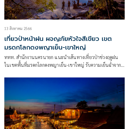
13 สิงหาคม 2566
เที่ยวป่าหน้าฝน ผจญภัยหัวใจสีเขียว เขต
มรดกโลกดงพญาเย็น-เขาใหญ่
ททท. สำนักงานนครนายก แนะนำเส้นทางเที่ยวป่าช่วงฤดูฝน
ในเขตพื้นที่มรดกโลกดงพญาเย็น-เขาใหญ่ รับความเย็นฉ่ำจาก
น้ำตกในเทือกป่าเขาใหญ่