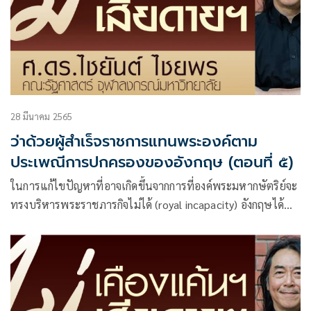
28 มีนาคม 2565
ว่าด้วยผู้สำเร็จราชการแทนพระองค์ตาม
ประเพณีการปกครองของอังกฤษ (ตอนที่ ๕)
ในการแก้ไขปัญหาที่อาจเกิดขึ้นจากการที่องค์พระมหากษัตริย์จะ
ทรงบริหารพระราชภารกิจไม่ได้ (royal incapacity) อังกฤษได้
ออกกฎหมายที่มีเจตนารมณ์ที่จะครอบคลุมกรณีต่างๆที่พระมหา
กษัตริย์จะทรงบริหารพระราชภารกิจไม่ได้ที่เคยเกิดขึ้นมาแล้วใน
อดีตและรวมทั้งในกรณีที่อาจเกิดขึ้นได้ในอนาคต กฎหมาย ฉบับ
นี้คือ พระราชบัญญัติว่าด้วยการแต่งตั้งผู้สำเร็จราชการแทน
พระองค์ ค.ศ. ๑๙๓๗ (The Regency Act 1937) สาระสำคัญ