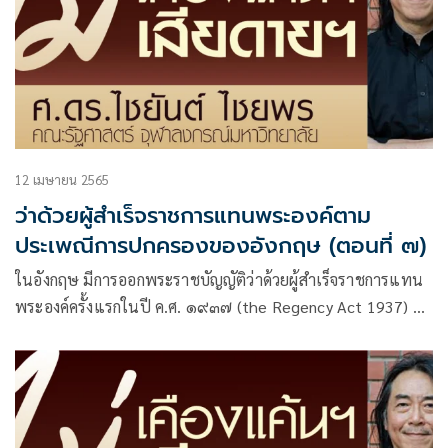
12 เมษายน 2565
ว่าด้วยผู้สำเร็จราชการแทนพระองค์ตาม
ประเพณีการปกครองของอังกฤษ (ตอนที่ ๗)
ในอังกฤษ มีการออกพระราชบัญญัติว่าด้วยผู้สำเร็จราชการแทน
พระองค์ครั้งแรกในปี ค.ศ. ๑๙๓๗ (the Regency Act 1937) ต่อ
มาแก้ไขเพิ่มเติมในปี ค.ศ. ๑๙๔๓ และ ค.ศ. ๑๙๕๓ ที่เป็นเช่น
นั้น ก็เพราะว่า พ.ร.บ. ที่ออกมาครั้งแรกไม่สามารถตอบโจทย์หรือ
สถานการณ์จริงที่เกิดขึ้น