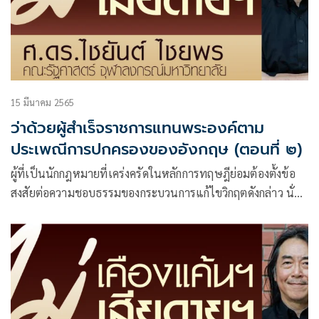
15 มีนาคม 2565
ว่าด้วยผู้สำเร็จราชการแทนพระองค์ตาม
ประเพณีการปกครองของอังกฤษ (ตอนที่ ๒)
ผู้ที่เป็นนักกฎหมายที่เคร่งครัดในหลักการทฤษฎีย่อมต้องตั้งข้อ
สงสัยต่อความชอบธรรมของกระบวนการแก้ไขวิกฤตดังกล่าว นั่น
คือ คณะรัฐมนตรีและรัฐสภาใช้อำนาจแทนพระราชอำนาจของ
องค์พระมหากษัตริย์ได้อย่างไร ? ส่วนฝ่ายที่เน้นผลสัมฤทธิ์ย่อม
อธิบายว่า ย่อมทำได้เพื่อหาทางออกเมื่อสถานการณ์จำเป็น !