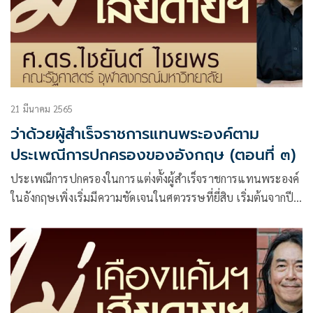
ของ พ.ร.บ. ว่าด้วยการแต่งตั้งผู้สำเร็จราชการแทนพระองค์ ค.ศ.
๑๙๓๗ มีสามประการ เริ่มต้นจาก
21 มีนาคม 2565
ว่าด้วยผู้สำเร็จราชการแทนพระองค์ตาม
ประเพณีการปกครองของอังกฤษ (ตอนที่ ๓)
ประเพณีการปกครองในการแต่งตั้งผู้สำเร็จราชการแทนพระองค์
ในอังกฤษเพิ่งเริ่มมีความชัดเจนในศตวรรษที่ยี่สิบ เริ่มต้นจากปี
ค.ศ. ๑๙๑๑ ก่อนที่สมเด็จพระเจ้าจอร์จที่ห้าจะทรงเสด็จเยือน
อินเดีย พระองค์ได้ทรงแต่งตั้งสภาผู้สำเร็จราชการแผ่นดินด้วย
เหตุผลที่ว่าพระองค์จะมิทรงประทับอยู่ในราชอาณาจักร และจาก
กรณีการแต่งตั้งสภาผู้สำเร็จราชการแผ่นดินในปี ค.ศ. ๑๙๑๑ นี้
เองจึงเป็นที่มาของแบบแผนปฏิบัติในเวลาต่อมา นั่นคือ ในปี
ค.ศ. ๑๙๒๕