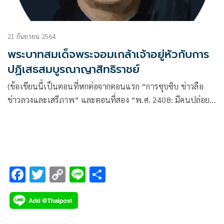
21 กันยายน 2564
พระบาทสมเด็จพระจอมเกล้าเจ้าอยู่หัวกับการ
ปฏิเสธสมบูรณาญาสิทธิราชย์
(ข้อเขียนนี้เป็นตอนที่หกต่อจากตอนแรก “การซุบซิบ ข่าวลือ
ข่าวลวงและเสรีภาพ” และตอนที่สอง “พ.ศ. 2408: มีคนปล่อย
ข่าวลือว่ารัชกาลที่สี่เป็นกษัตริย์สมบูรณาญาสิทธิราชย์”
F
T
C
Li
S
ac
wi
o
n
h
e
tt
p
e
ar
b
er
y
e