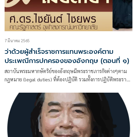
7 มีนาคม 2565
ว่าด้วยผู้สำเร็จราชการแทนพระองค์ตาม
ประเพณีการปกครองของอังกฤษ (ตอนที่ ๑)
สถาบันพระมหากษัตริย์ของอังกฤษมีพระราชภารกิจต่างๆตาม
กฎหมาย (legal duties) ที่ต้องปฏิบัติ รวมทั้งการปฏิบัติพระราช
ภารกิจในพระราชพิธีต่างๆ (ceremonial) และการเป็นตัวแทน
ของประเทศในตำแหน่งประมุขของรัฐ ซึ่งในกรณีของการเป็น
ตัวแทน