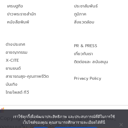
เศรษฐกิจ
ประชาสัมพันธ์
ข่าวพระราชสำนัก
ภูมิภาค
หนังสือพิมพ์
สิ่งแวดล้อม
ต่างประเทศ
PR & PRESS
อาชญากรรม
เกี่ยวกับเรา
X-CITE
ติดต่อและ สนับสนุน
ยานยนต์
สาธารณสุข-คุณภาพชีวิต
Privacy Policy
บันเทิง
ไทยโพสต์ ทีวี
เราใช้คุกกี้เพื่อพัฒนาประสิทธิภาพ และประสบการณ์ที่ดีในการใช้
Copyright© thaipost.net, All rights reserved.,
เว็บไซต์ของคุณ คุณสามารถศึกษารายละเอียดได้ที่นี่
ออกแบบเว็บ จัดทำเว็บไซต์โดย iDesign