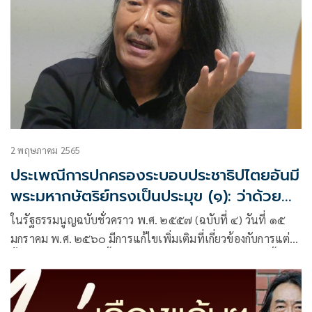
จำไม่ผิดมาตรานี้ได้ถูกเปลี่ยนแปลงเนื้อหาหลังจากรธน.60 ผ่าน
การลงประชามติของประชาชนแล้ว
2 พฤษภาคม 2565
ประเพณีการปกครองระบอบประชาธิปไตยอันมี
พระมหากษัตริย์ทรงเป็นประมุข (๑): ว่าด้วยผู้
สำเร็จราชการแทนพระองค์ในรัฐธรรมนูญ จาก
ในรัฐธรรมนูญฉบับชั่วคราว พ.ศ. ๒๕๕๗ (ฉบับที่ ๔) วันที่ ๑๕
พ.ศ. ๒๔๗๕-ปัจจุบัน
มกราคม พ.ศ. ๒๕๖๐ มีการแก้ไขเพิ่มเติมที่เกี่ยวข้องกับการแต่ง
ตั้งผู้สำเร็จราชการดังนี้คือ ในมาตรา ๓ ให้เพิ่มความต่อไปนี้เป็น
วรรคสามของมาตรา ๒ ของรัฐธรรมนูญแห่งราชอาณาจักรไทย
(ฉบับชั่วคราว) พุทธศักราช ๒๕๕๗ และข้อความที่ให้เพิ่มเติมคือ