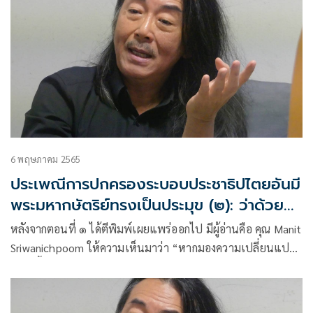
6 พฤษภาคม 2565
ประเพณีการปกครองระบอบประชาธิปไตยอันมี
พระมหากษัตริย์ทรงเป็นประมุข (๒): ว่าด้วยผู้
สำเร็จราชการแทนพระองค์ในรัฐธรรมนูญ จาก
หลังจากตอนที่ ๑ ได้ตีพิมพ์เผยแพร่ออกไป มีผู้อ่านคือ คุณ Manit
พ.ศ. ๒๔๗๕-ปัจจุบัน 'อำนาจการแต่งตั้งผู้
Sriwanichpoom ให้ความเห็นมาว่า “หากมองความเปลี่ยนแปลง
สำเร็จราชการแทนพระองค์'
ที่เกิดขึ้นในรธน.60 จะเห็นว่าบทบาทตัวแทนประชาชนผ่าน
รัฐสภากับสถาบันกษัตริย์ได้ถูกลดทอนลงไปจากรธน.ฉับก่อนๆ ใน
แง่นี้จำเป็นหรือไม่ที่เรื่องควรผ่านความเห็นชอบของสภาก่อน ถ้า