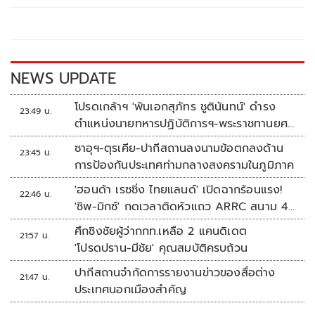
o
Li
o
n
k
k
NEWS UPDATE
โปรดเกล้าฯ 'พันเอกสุภัทร ชูตินันทน์' ดำรง
23:49 น.
ตำแหน่งนายทหารปฏิบัติการฯ-พระราชทานยศ
'พลตรี'
ซาอุฯ-ตุรเคีย-ปากีสถานลงนามข้อตกลงด้าน
23:45 น.
การป้องกันประเทศท่ามกลางสงครามในภูมิภาค
'ฮอนด้า เรซซิ่ง ไทยแลนด์' เปิดฉากร้อนแรง!
22:46 น.
'ชิพ-มิกซ์' กดเวลาติดหัวแถว ARRC สนาม 4
ที่มัลดาลิกา
ศึกชิงชัยผู้ว่ากกท.เหลือ 2 แคนดิเดต
21:57 น.
'โปรดปราน-มีชัย' คุณสมบัติครบถ้วน
ปากีสถานจำกัดการรายงานข่าวของสื่อต่าง
21:47 น.
ประเทศนอกเมืองสำคัญ