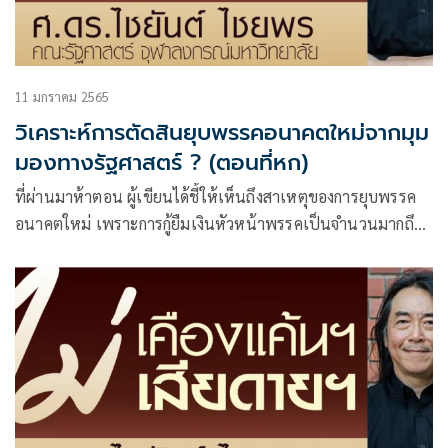
11 มกราคม 2565
วิเคราะห์การตัดสินยุบพรรคอนาคตใหม่จากมุม
มองทางรัฐศาสตร์ ? (ตอนที่หก)
ที่ผ่านมาห้าตอน ผู้เขียนได้ชี้ให้เห็นถึงสาเหตุของการยุบพรรค
อนาคตใหม่ เพราะการกู้ยืมเงินหัวหน้าพรรคเป็นจำนวนมากถึง
191,200,000 บาท ขัดกับบทบัญญัติรัฐธรรมนูญ พ.ศ. 2560
มาตรา ๔๕ ที่มี “ความมุ่งหมายเพื่อรับรองเสรีภาพในการจัดตั้ง
พรรคการเมืองโดยกำหนดกรอบของกฎหมายเกี่ยวกับ