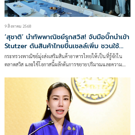
9 สิงหาคม 2568
‘สุชาติ’ นำทัพพาณิชย์รุกสวิส! จับมือบิ๊กนำเข้า
Stutzer ดันสินค้าไทยขึ้นเชลล์เพิ่ม ชวนใช้
FTA ไทย–EFTA หนุนการค้าไร้ภาษี
กระทรวงพาณิชย์มุ่งส่งเสริมสินค้าอาหารไทยให้เป็นที่รู้จักใน
ตลาดสวิส และใช้โอกาสนี้ผลักดันการขยายปริมาณและความ
หลากหลายของการนำเข้าสินค้าจากไทย