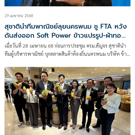
29 เมษายน 2568
สุชาตินำทีมพาณิชย์ลุยนครพนม ชู FTA หวัง
ดันส่งออก Soft Power ข้าวแปรรูป-ผ้าทอพื้น
เมือง โกยเงินเข้าประเทศ
เมื่อวันที่ 28 เมษายน 68 ก่อนการประชุม ครม.สัญจร สุชาตินำ
ทีมผู้บริหารพาณิชย์ บุกตลาดสินค้าท้องถิ่นนครพนม บริษัท ข้าว
คุณแม่ ฟู้ดแอนด์เบเวอร์เรจ จำกัด อำเภอธาตุพนม ผู้ผลิต
แปรรูป และส่งออกสินค้าข้าวและผลิตภัณฑ์ และวิสาหกิจชุมชน
ทอผ้าพื้นเมืองบ้านหนองสังข์ อำเภอนาแก