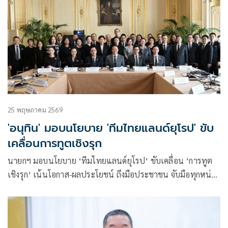
25 พฤษภาคม 2569
'อนุทิน' มอบนโยบาย 'ทีมไทยแลนด์ยุโรป' ขับ
เคลื่อนการทูตเชิงรุก
นายกฯ มอบนโยบาย ‘ทีมไทยแลนด์ยุโรป’ ขับเคลื่อน ‘การทูต
เชิงรุก’ เน้นโอกาส-ผลประโยชน์ ถึงมือประชาชน จับมือทุกหน่วย
งาน ‘คลัสเตอร์’ เดินหน้า FTA ไทย-สหภาพยุโรป