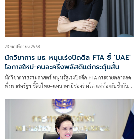
23 พฤศจิกายน 2568
นักวิชาการ มธ. หนุนเร่งปิดดีล FTA ชี้ ‘UAE’
โอกาสใหม่-คนละครึ่งพลัสดีแต่กระตุ้นสั้น
นักวิชาการธรรมศาสตร์ หนุนรัฐเร่งปิดดีล FTA กระจายตลาดลด
พึ่งพาสหรัฐฯ ชี้ดีลไทย–แคนาดามีช่องว่างโต แต่ต้องกันซ้ำกับ
เงื่อนไขอาเซียน พร้อมชวนมองโอกาสใหม่จาก UAE ส่วน “คนละ
ครึ่งพลัสเฟส 2” ช่วยได้แค่สั้น ๆ ระยะยาวต้องดันท่องเที่ยวดึงนัก
ท่องเที่ยวจีนกลับมา