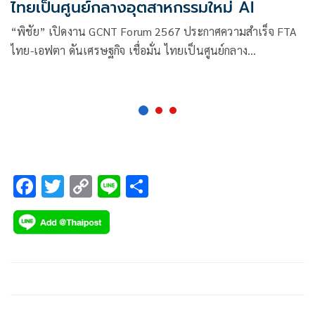
ไทยเป็นศูนย์กลางอุตสาหกรรมใหม่ AI
“พิชัย” เปิดงาน GCNT Forum 2567 ประกาศความสำเร็จ FTA
ไทย-เอฟตา ดันเศรษฐกิจ เชื่อมั่น ไทยเป็นศูนย์กลาง
อุตสาหกรรมใหม่ PCB และ AI โลก หนุนสร้าง SME รุ่นใหม่ ส่ง
ออกสินค้าทั่วโลก
F
T
C
Li
S
ac
wi
o
n
h
e
tt
p
e
ar
b
er
y
e
o
Li
o
n