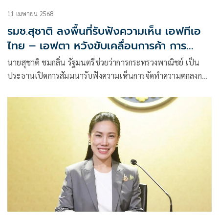
11 เมษายน 2568
รมช.สุชาติ ลงพื้นที่รับฟังความเห็น เอฟทีเอ
ไทย – เอฟตา หวังขับเคลื่อนการค้า การ
ลงทุน ตลาดโลก
นายสุชาติ ชมกลิ่น รัฐมนตรีช่วยว่าการกระทรวงพาณิชย์ เป็น
ประธานเปิดการสัมมนารับฟังความเห็นการจัดทำความตกลงการ
ค้าเสรี ไทย-สมาคมการค้าเสรีแห่งยุโรป (เอฟตา) เพื่อรับฟัง
ความเห็นต่อผลการเจรจาเอฟทีเอ ไทย –