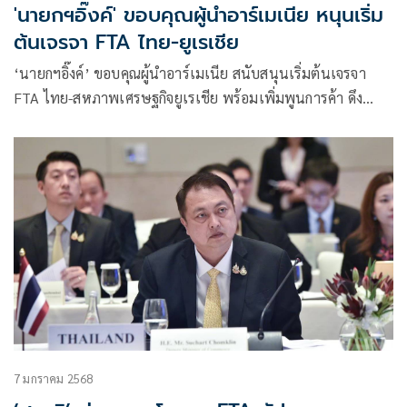
'นายกฯอิ๊งค์' ขอบคุณผู้นำอาร์เมเนีย หนุนเริ่ม
ต้นเจรจา FTA ไทย-ยูเรเชีย
‘นายกฯอิ๊งค์’ ขอบคุณผู้นำอาร์เมเนีย สนับสนุนเริ่มต้นเจรจา
FTA ไทย-สหภาพเศรษฐกิจยูเรเชีย พร้อมเพิ่มพูนการค้า ดึง
ศักยภาพ ศก. ร่วมกัน
7 มกราคม 2568