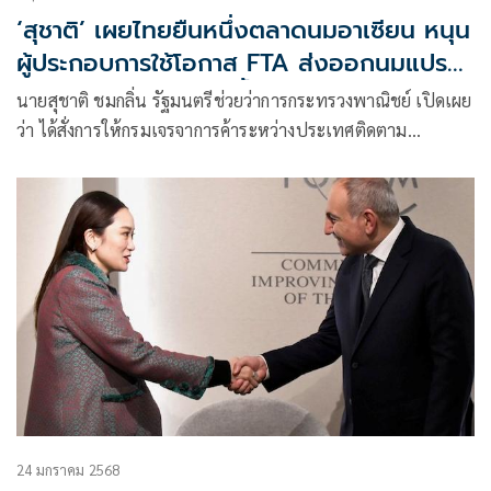
‘สุชาติ’ เผยไทยยืนหนึ่งตลาดนมอาเซียน หนุน
ผู้ประกอบการใช้โอกาส FTA ส่งออกนมแปรรูป
เจาะตลาดอาเซียนเพิ่มขึ้น
นายสุชาติ ชมกลิ่น รัฐมนตรีช่วยว่าการกระทรวงพาณิชย์ เปิดเผย
ว่า ได้สั่งการให้กรมเจรจาการค้าระหว่างประเทศติดตาม
สถานการณ์การส่งออกนมและผลิตภัณฑ์นม พบว่า ไทยครอง
อันดับ 1 การส่งออกสินค้านมและผลิตภัณฑ์นมของอาเซียน โดย
ในปี
24 มกราคม 2568