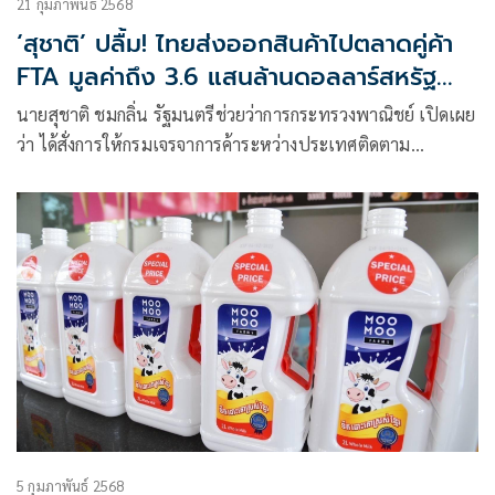
21 กุมภาพันธ์ 2568
‘สุชาติ’ ปลื้ม! ไทยส่งออกสินค้าไปตลาดคู่ค้า
FTA มูลค่าถึง 3.6 แสนล้านดอลลาร์สหรัฐ
หนุนใช้ประโยชน์จาก FTA สร้างแต้มต่อใน
นายสุชาติ ชมกลิ่น รัฐมนตรีช่วยว่าการกระทรวงพาณิชย์ เปิดเผย
ตลาดโลก
ว่า ได้สั่งการให้กรมเจรจาการค้าระหว่างประเทศติดตาม
สถานการณ์การค้าของไทยในปี 2567 พบว่า การส่งออกขยายตัว
ได้ดี โดยเฉพาะประเทศที่ไทยมีความตกลงการค้าเสรี (FTA)
5 กุมภาพันธ์ 2568