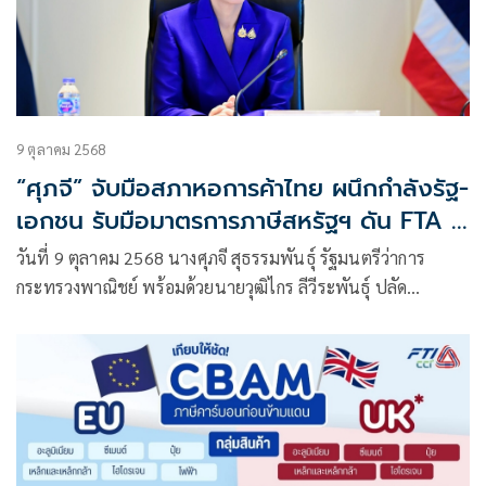
9 ตุลาคม 2568
“ศุภจี” จับมือสภาหอการค้าไทย ผนึกกำลังรัฐ-
เอกชน รับมือมาตรการภาษีสหรัฐฯ ดัน FTA –
เปิดตลาดอินเดีย – ดูแลสินค้าเกษตร พร้อม
วันที่ 9 ตุลาคม 2568 นางศุภจี สุธรรมพันธุ์ รัฐมนตรีว่าการ
เร่งช่วยเหลือผู้ประกอบการชายแดน
กระทรวงพาณิชย์ พร้อมด้วยนายวุฒิไกร ลีวีระพันธุ์ ปลัด
กระทรวงพาณิชย์ และคณะผู้บริหารกระทรวงพาณิชย์ หารือร่วม
กับคณะกรรมการสภาหอการค้าแห่งประเทศไทย นำโดย ดร.พจน์
อร่ามวัฒนานนท์ ประธานกรรมการหอการค้าไทย ดร.ชนินทร์
ชลิศราพงศ์ รองประธานกรรมการหอการค้าไทย