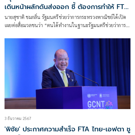
เดินหน้าผลักดันส่งออก ชี้ ต้องการทำให้ FTA
มีประโยชน์สูงสุด
นายสุชาติ ชมกลิ่น รัฐมนตรีช่วยว่าการกระทรวงพาณิชย์ได้เปิด
เผยต่อสื่อมวลชนว่า “ตนได้ทำงานในฐานะรัฐมนตรีช่วยว่าการ
กระทรวงพาณิชย์อย่างเต็มที่ โดยที่ผ่านมาได้เดินหน้าทำงานต่อ
เนื่อง สร้างผลงานดันเจรจา FTA
3 ธันวาคม 2567
'พิชัย' ประกาศความสำเร็จ FTA ไทย-เอฟตา ชู