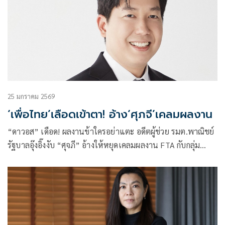
25 มกราคม 2569
‘เพื่อไทย’เลือดเข้าตา! อ้าง‘ศุภจี’เคลมผลงาน
“ดาวอส” เดือด! ผลงานข้าใครอย่าแตะ อดีตผู้ช่วย รมต.พาณิชย์
รัฐบาลอุ๊งอิ๊งงับ “ศุจภี” อ้างให้หยุดเคลมผลงาน FTA กับกลุ่ม
ประเทศ EFTA เฉลยที่แท้