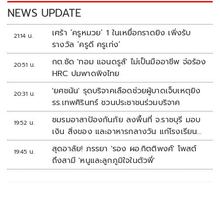
k
k
NEWS UPDATE
เศร้า ‘ครูหมวย’ 1 ในเหยื่อกราดยิง เพิ่งรับ
21:14 น.
รางวัล ‘ครูดี ครูเก่ง’
กต.ซัด 'ทอม แอนดรูส์' ไม่เป็นมืออาชีพ จ่อร้อง
20:51 น.
HRC ปมพาดพิงไทย
'ยศชนัน' รุดบริจาคเลือดช่วยผู้บาดเจ็บเหตุยิง
20:31 น.
รร.เทพศิรินทร์ ชวนประชาชนร่วมบริจาค
ชมรมอาสาป้องกันภัย ลงพื้นที่ จ.ราชบุรี มอบ
19:52 น.
เงิน สิ่งของ และอาหารกลางวัน แก่โรงเรียน
บ้านหนองน้ำใส
สุดอาลัย! ภรรยา 'รอง ผอ.กิตติพงศ์' โพสต์
19:45 น.
ถึงสามี 'หนูและลูกภูมิใจในตัวพี่'