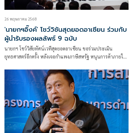
26 พฤษภาคม 2568
'นายกฯอิ๊งค์' โชว์วิชันสุดยอดอาเซียน ร่วมกับ
ผู้นำรับรองผลลัพธ์ 9 ฉบับ
นายกฯ โชว์วิสัยทัศน์เวทีสุดยอดอาเซียน ขอร่วมประเมิน
ยุทธศาสตร์อีกครั้ง หลังเจอกำแพงภาษีสหรัฐ หนุนการค้าภายใน-
ดันทำ FTA กับภาคีใหม่ ขณะที่ผู้นำร่วมรับรองเอกสารผลลัพธ์ 9
ฉบับ