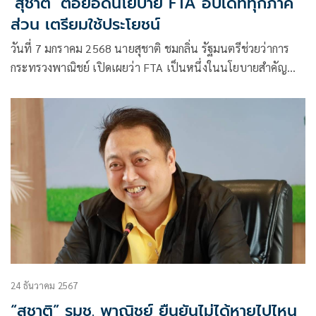
‘สุชาติ’ ต่อยอดนโยบาย FTA อัปเดททุกภาค
ส่วน เตรียมใช้ประโยชน์
วันที่ 7 มกราคม 2568 นายสุชาติ ชมกลิ่น รัฐมนตรีช่วยว่าการ
กระทรวงพาณิชย์ เปิดเผยว่า FTA เป็นหนึ่งในนโยบายสำคัญ
ของรัฐบาลและเป็นกลไกสำคัญที่จะช่วยเพิ่มขีดความสามารถใน
การแข่งขันกับต่างประเทศ และเพื่อให้การเจรจา FTA
24 ธันวาคม 2567
“สุชาติ” รมช. พาณิชย์ ยืนยันไม่ได้หายไปไหน