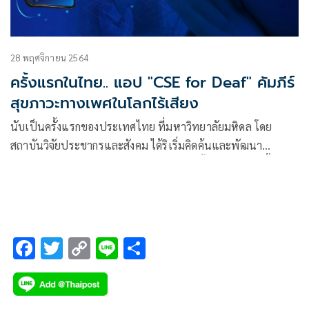
28 พฤศจิกายน 2564
ครั้งแรกในไทย.. แอป "CSE for Deaf" คัมภีร์
สุขภาวะทางเพศในโลกไร้เสียง
นับเป็นครั้งแรกของประเทศไทย ที่มหาวิทยาลัยมหิดล โดย
สถาบันวิจัยประชากรและสังคม ได้ริเริ่มคิดค้นและพัฒนา
แอปพลิเคชันให้หญิงผู้พิการทางการได้ยินตั้งแต่วัย 10 ปีขึ้นไป
สามารถเรียนรู้เรื่องสุขภาวะทางเพศและการกระทำความรุนแรง
ต่อผู้หญิงได้โดยไม่ต้องใช้ภาษามือ
F
T
C
Li
S
ac
wi
o
n
h
e
tt
p
e
ar