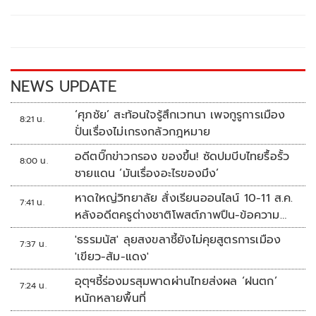
b
er
y
e
o
Li
o
n
k
k
NEWS UPDATE
‘ศุภชัย’ สะท้อนใจรู้สึกเวทนา เพจกูรูการเมือง
8:21 น.
ปั่นเรื่องไม่เกรงกลัวกฎหมาย
อดีตบิ๊กข่าวกรอง ของขึ้น! ซัดปมบีบไทยรื้อรั้ว
8:00 น.
ชายแดน ‘มันเรื่องอะไรของมึง’
หาดใหญ่วิทยาลัย สั่งเรียนออนไลน์ 10-11 ส.ค.
7:41 น.
หลังอดีตครูต่างชาติโพสต์ภาพปืน-ข้อความ
ข่มขู่
'ธรรมนัส' ลุยสงขลาชี้ยังไม่คุยสูตรการเมือง
7:37 น.
'เขียว-ส้ม-แดง'
อุตุฯชี้ร่องมรสุมพาดผ่านไทยส่งผล ‘ฝนตก’
7:24 น.
หนักหลายพื้นที่