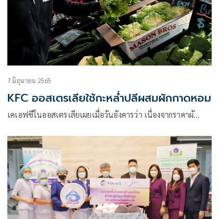
7 มิถุนายน 2565
KFC ออสเตรเลียใช้กะหล่ำปลีผสมผักกาดหอม
เคเอฟซีในออสเตรเลียเผยเมื่อวันอังคารว่า เนื่องจากราคาผั…