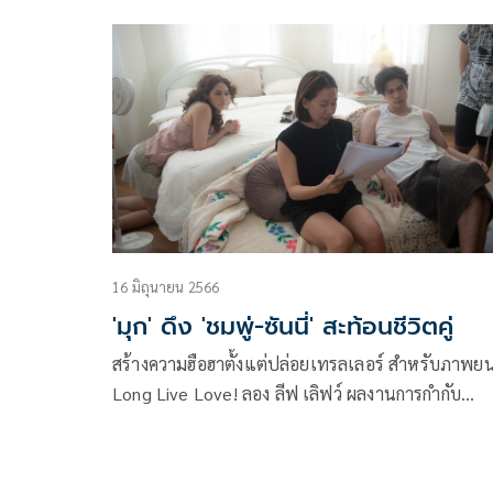
แต่ด้วยหนังยังมีกระแสปากต่อปาก ทำรายได้อย่างต่อ
เนื่องจนหนังทำเงินทั่วประเทศไปกว่า 70 ล้านบาท ท
สถิติเป็นหนังไทยทำรายได้ในสัปดาห์ที่สามสูงสุดของ
หนังไทยในปีนี้
16 มิถุนายน 2566
'มุก' ดึง 'ชมพู่-ซันนี่' สะท้อนชีวิตคู่
สร้างความฮือฮาตั้งแต่ปล่อยเทรลเลอร์ สำหรับภาพยน
Long Live Love! ลอง ลีฟ เลิฟว์ ผลงานการกำกับ
ภาพยนตร์เรื่องแรกของ มุก-ปิยะกานต์ บุตรปะเสริฐ ที่
นอกจากจะสร้างเซอร์ไพรส์คนดูด้วยการจับคู่ ชมพู่-อารยา
เอ ฮาร์เก็ต มาปะทะกับ ซันนี่ สุวรรณเมธานนท์ ด้วย