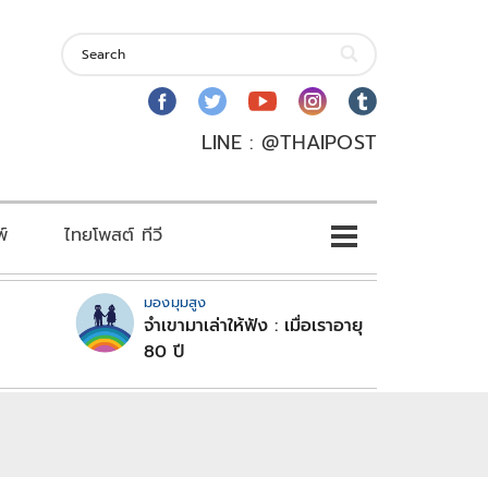
LINE : @THAIPOST
พ์
ไทยโพสต์ ทีวี
มองมุมสูง
จำเขามาเล่าให้ฟัง : เมื่อเราอายุ
80 ปี