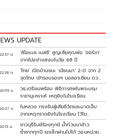
EWS UPDATE
'ลิโอเนล เมสซี' สูญเสียคุณพ่อ 'ฮอร์เก'
22:37 น.
จากไปอย่างสงบในวัย 68 ปี
'ไทย' เปิดบ้านชนะ 'เมียนมา' 2-0 จาก 2
22:26 น.
จุดโทษ เข้ารอบรองฯ บอลอาเซียน ดวล
'สิงคโปร์'
วธ.เตรียมพร้อม พิธีการศพในพระบรม
20:59 น.
ราชานุเคราะห์ เหตุยิงในโรงเรียน
ในหลวง ทรงรับผู้เสียชีวิตและบาดเจ็บ
20:27 น.
จากเหตุกราดยิงในโรงเรียน ไว้ใน
พระบรมราชานุเคราะห์
ชาวบุรีรัมย์ร้องทุกข์ น้ำท่วมนาข้าว
20:13 น.
ซ้ำซากทุกปี รถเล็กผ่านไม่ได้ วอนหน่วย