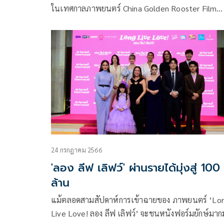
ในเทศกาลภาพยนตร์ China Golden Rooster Film
Festival 2023 ผู้กำกับ มุก-ปิยะกานต์ บุตรประเสริฐ ร่วม
เดินพรมแดง ในพิธีแจกรางวัล Golden Rooster ครั้งที
36 ในค่ำคืนเมื่อวานนี้
24 กรกฎาคม 2566
'ลอง ลีฟ เลิฟว์' ผ่านรายได้มุ่งสู่ 100
ล้าน
แม้ตลอดสามสัปดาห์การเข้าฉายของ ภาพยนตร์ ‘Lo
Live Love! ลอง ลีฟ เลิฟว์’ จะชนหนังฟอร์มยักษ์มา