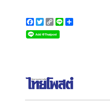
บทบาทของสามีภรรยาที่ไม่ค่อยจะลงรอยกันสักเท่าไหร
ยังขอจัดเต็มยกทัพทีมนักแสดงมาร่วมสร้างสีสันอีกเพี
F
T
C
Li
S
ac
wi
o
n
h
e
tt
p
e
ar
b
er
y
e
o
Li
o
n
k
k