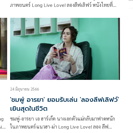
ภาพยนตร์ Long Live Love! ลองลีฟเลิฟว์ หนังไทยที่
สร้างปรากฏการณ์ยืนหนึ่งกับกระแสบอกต่อ จนทำให้ราย
่
ได้มุ่งสู่ 100 ล้านบาท จัดงานเลี้ยงฉลองรายได้ Long Live
Love! มุ่งสู่ 100 ล้าน ณ ร้าน BeerBelly เพื่อขอบคุณทีม
งาน นักแสดง สื่อมวลชน ร่วมถึงผู้ชมทุกท่านที่มาร่วมกัน
สร้างปรากฏการณ์นี้ โดยมี โบ ธนากร ชินกูล รับหน้าที่
พิธีกร พูดคุยกับ มุก ปิยะกานต์ บุตรประเสริฐ ผู้กำกับ และ
2 นักแสดง ชมพู่ อารยา เอ ฮาร์เก็ต , ป๋อมแป๋ม นิติ ชัยชิ
ตาทร ท่ามกลางบรรยากาศที่อบอวลไปด้วยความสุข และ
ความประทับใจ
24 มิถุนายน 2566
'ชมพู่ อารยา' ยอมรับเล่น 'ลองลีฟเลิฟว์'
เยินสุดในชีวิต
ng
ชมพู่-อารยา เอ ฮาร์เก็ต นางเอกตัวแม่กลับมาฟาดหนัก
กมาย
ในภาพยนตร์แนวฮา-ม่า Long Live Love! ลอง ลีฟ