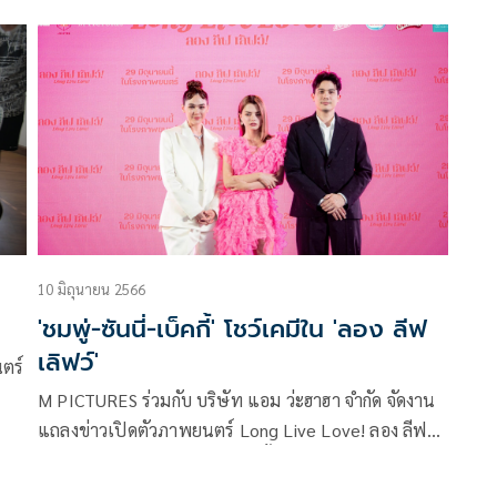
เลิฟว์ ผลงานการกำกับภาพยนตร์เรื่องแรกของ มุก-ปิยะ
ำ
กานต์ บุตรประเสริฐ ค่าย M PICTURE ร่วมกับ บริษัท
แอม ว่ะฮาฮา ปรับลุคใหม่รับบท เมตตา ตัวละครที่กำลัง
จะหมดเมตตา ด้วยลุคที่พังสุด เยินสุดในชีวิตการแสดง
แถมต้องไฝว้กับพระเอกมากฝีมือ ซันนี่ สุวรรณเมธานนท์
อีกด้วย
10 มิถุนายน 2566
'ชมพู่-ซันนี่-เบ็คกี้' โชว์เคมีใน 'ลอง ลีฟ
เลิฟว์'
ตร์
M PICTURES ร่วมกับ บริษัท แอม ว่ะฮาฮา จำกัด จัดงาน
แถลงข่าวเปิดตัวภาพยนตร์ Long Live Love! ลอง ลีฟ
เลิฟว์! ผลงานกำกับภาพยนตร์ครั้งแรกของ มุก – ปิยะ
กานต์ บุตรประเสริฐ จากผู้กำกับ เนื้อคู่ประตูถัดไป และ