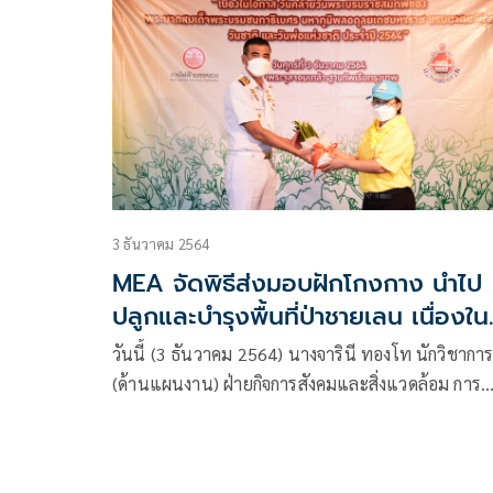
3 ธันวาคม 2564
MEA จัดพิธีส่งมอบฝักโกงกาง นำไป
ปลูกและบำรุงพื้นที่ป่าชายเลน เนื่องใน
โอกาสวันคล้ายวันพระราชสมภพ รัชก
วันนี้ (3 ธันวาคม 2564) นางจารินี ทองโท นักวิชากา
ที่ 9 วันชาติ และวันพ่อแห่งชาติ
(ด้านแผนงาน) ฝ่ายกิจการสังคมและสิ่งแวดล้อม การ
ไฟฟ้านครหลวง หรือ MEA