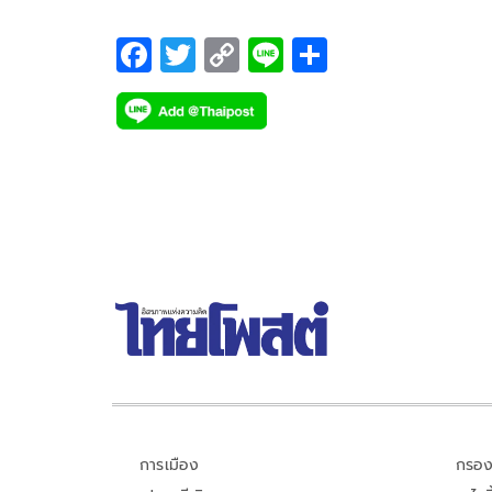
F
T
C
Li
S
ac
wi
o
n
h
e
tt
p
e
ar
b
er
y
e
o
Li
o
n
k
k
การเมือง
กรอง