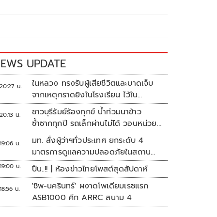
EWS UPDATE
ในหลวง ทรงรับผู้เสียชีวิตและบาดเจ็บ
20:27 น.
จากเหตุกราดยิงในโรงเรียน ไว้ใน
พระบรมราชานุเคราะห์
ชาวบุรีรัมย์ร้องทุกข์ น้ำท่วมนาข้าว
20:13 น.
ซ้ำซากทุกปี รถเล็กผ่านไม่ได้ วอนหน่วย
งานเร่งแก้ไข
มท. สั่งผู้ว่าฯทั่วประเทศ ยกระดับ 4
19:06 น.
มาตรการดูแลความปลอดภัยในสถาน
ศึกษา
19:00 น.
ปืน..!! | ห้องข่าวไทยโพสต์สุดสัปดาห์
'ชิพ-นครินทร์' ผงาดโพเดียมเรซแรก
18:56 น.
ASB1000 ศึก ARRC สนาม 4