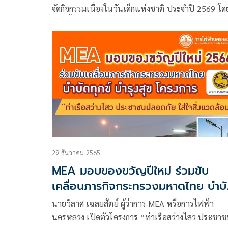
มูลนิธิอนุเคราะห์คนพิการในพระ
จัดกิจกรรมเนื่องในวันเด็กแห่งชาติ ประจำปี 2569 โด
ราชูปถัมภ์ของสมเด็จพระศรีนครินทร
เปิดพื้นที่ “MEA SPARK” พิพิธภัณฑ์การไฟฟ้าไทย 
รมราชชนนี
การไฟฟ้านครหลวง เขตวัดเลียบ
29 ธันวาคม 2565
MEA มอบของขวัญปีใหม่ ร่วมขับ
เคลื่อนภารกิจกระทรวงมหาดไทย บำบ
ทุกข์ บำรุงสุข โครงการ “ท่าเรือสว่าง
นายวิลาศ เฉลยสัตย์ ผู้ว่าการ MEA หรือการไฟฟ้า
ประชาชนปลอดภัย ใส่ใจสิ่งแวดล้อม”
นครหลวง เปิดตัวโครงการ “ท่าเรือสว่างไสว ประชา