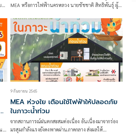
ในกิจกรรม BETTER BANGKOK RUN
ย
MEA หรือการไฟฟ้านครหลวง นายชัชชาติ สิทธิพันธุ์ ผู้
าบ
2023 : วิ่งเพื่อกรุงเทพที่ดีกว่า
ณ
ว่าราชการกรุงเทพมหานคร นายวสิษฐ์ วัฒนศัพท์
หัวหน้าหน่วยธุรกิจงานปฏิบัติการและสนับสนุนด้าน
เทคนิคทั่วประเทศ
9 กันยายน 2565
MEA ห่วงใย เตือนใช้ไฟฟ้าให้ปลอดภัย
ัด
ในภาวะน้ำท่วม
ไสว
จากสถานการณ์ฝนตกสะสมต่อเนื่อง อันเนื่องมาจากร่อง
ชน
มรสุมกำลังแรงยังคงพาดผ่านภาคกลาง ส่งผลให้