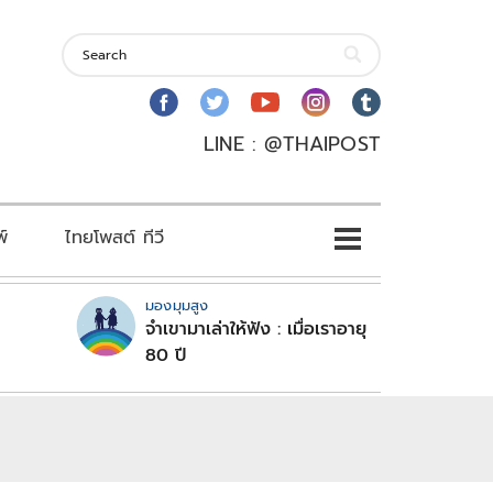
LINE : @THAIPOST
พ์
ไทยโพสต์ ทีวี
มองมุมสูง
จำเขามาเล่าให้ฟัง : เมื่อเราอายุ
80 ปี