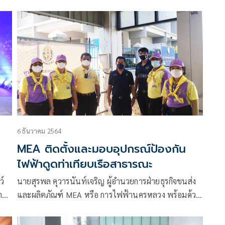
กรุงเทพมหานครและปริมณฑลมีฝนตกหนักถึงหนักมาก
ในบางแห่ง ขอให้ประชาชนในบริเวณดังกล่าวระวัง
อันตรายจากฝนตกหนักและฝนที่ตกสะสม MEA ห่วงใย
ประชาชนขอแนะนำ ดังนี้
6 ธันวาคม 2564
MEA ติดตั้งและมอบอุปกรณ์ป้องกัน
ไฟฟ้าดูดท่าเทียบเรือสาธารณะ
ว์
นายสุรพล คุวารนันท์เจริญ ผู้อำนวยการฝ่ายธุรกิจขนส่ง
าน
และผลิตภัณฑ์ MEA หรือ การไฟฟ้านครหลวง พร้อมด้วย
rds
จิตอาสา 904 วปร.