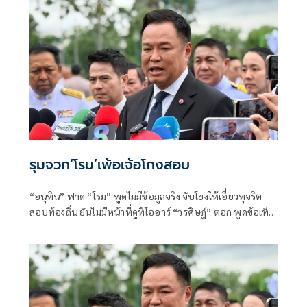
รุมจวก‘โรม’เพ้อเจ้อโกงสอบ
“อนุทิน” ฟาด “โรม” พูดไม่มีข้อมูลจริง จับโยงให้เอี่ยวทุจริต
สอบท้องถิ่น ยันไม่มีหน้าที่ดูทีโออาร์ “วรศิษฎ์” ตอก พูดข้อเท็จ
จริงไม่ครบ