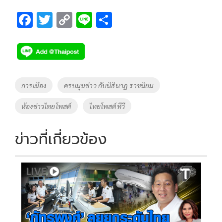
F
T
C
Li
S
ac
wi
o
n
h
e
tt
p
e
ar
b
er
y
e
o
Li
Tags
การเมือง
ครบมุมข่าว กับนิธินาฏ ราชนิยม
o
n
ห้องข่าวไทยโพสต์
ไทยโพสต์ทีวี
k
k
ข่าวที่เกี่ยวข้อง