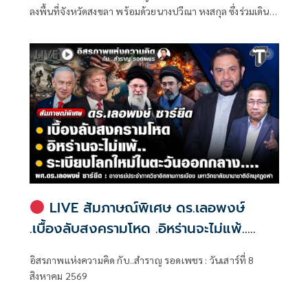
ลงพื้นที่จังหวัดสงขลา พร้อมด้วยนางปวีณา หงสกุล ซึ่งร่วมเดิน
ทางมาด้วย เพื่อพบปะนายเดชอิศม์ ขาวทอง และสมาชิกพรรค
ณ ที่ทำการนายเดชอิศม์ โดยมีการประชุมหารือแนวทางการ
ทำงานและขับเคลื่อนนโยบายในพื้นที่ ก่อนเดินทางต่อไปยัง
จังหวัดพัทลุง
LIVE สัมภาษณ์พิเศษ ดร.เลอพงษ์
.เบื้องลับสงครามโหด .อิหร่านจะไม่แพ้..
.ระเบียบโลกใหม่ในตะวันออกกลาง…. |
อิสรภาพแห่งความคิด กับ..สำราญ รอดเพชร : วันเสาร์ที่ 8
อิสรภาพแห่งความคิด กับ..สำราญ รอด
สิงหาคม 2569
เพชร