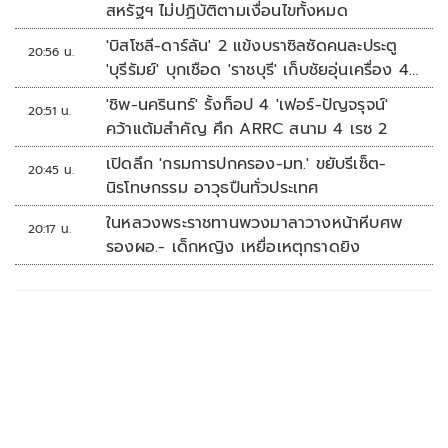
สหรัฐฯ ไม่ปฏิบัติตามเงื่อนไขทั้งหมด
'บิสโซลี-ดาร์ลัน' 2 แข้งบราซิลซัดคนละประตู
20:56 น.
'บุรีรัมย์' บุกเชือด 'ราชบุรี' เก็บชัยอุ่นเครื่อง 4
นัดรวด
'ชิพ-นครินทร์' รั้งท็อป 4 'เฟอร์-ปัญจรุจน์'
20:51 น.
คว้าแต้มสำคัญ ศึก ARRC สนาม 4 เรซ 2
เปิดลึก 'กรมการปกครอง-มท.' ขยับรีเซ็ต-
20:45 น.
นิรโทษกรรม อาวุธปืนทั่วประเทศ
ในหลวงพระราชทานพวงมาลาวางหน้าหีบศพ
20:17 น.
รองผอ.- เด็กหญิง เหยื่อเหตุกราดยิง