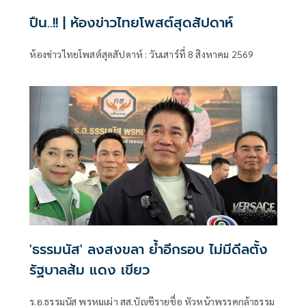
ปืน..!! | ห้องข่าวไทยโพสต์สุดสัปดาห์
ห้องข่าวไทยโพสต์สุดสัปดาห์ : วันเสาร์ที่ 8 สิงหาคม 2569
'ธรรมนัส' ลงสงขลา ย้ำอีกรอบ ไม่มีดีลตั้ง
รัฐบาลส้ม แดง เขียว
ร.อ.ธรรมนัส พรหมเผ่า สส.บัญชีรายชื่อ หัวหน้าพรรคกล้าธรรม