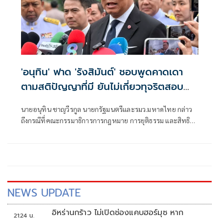
'อนุทิน' ฟาด 'รังสิมันต์' ชอบพูดคาดเดา
ตามสติปัญญาที่มี ยันไม่เกี่ยวทุจริตสอบ
ท้องถิ่น
นายอนุทิน ชาญวีรกูล นายกรัฐมนตรีและรมว.มหาดไทย กล่าว
ถึงกรณีที่คณะกรรมาธิการการกฎหมาย การยุติธรรม และสิทธิ
มนุษยชน สภาผู้แทนราษฎร ที่มี นายรังสิมันต์ โรม เป็นประธาน
กรรมาธิการ มีการอ้างชื่อนายกรัฐมนตรี เข้าไปเกี่ยวข้องกับการ
ทุจริตสอบท้องถิ่น
NEWS UPDATE
อิหร่านกร้าว ไม่เปิดช่องแคบฮอร์มุซ หาก
21:24 น.