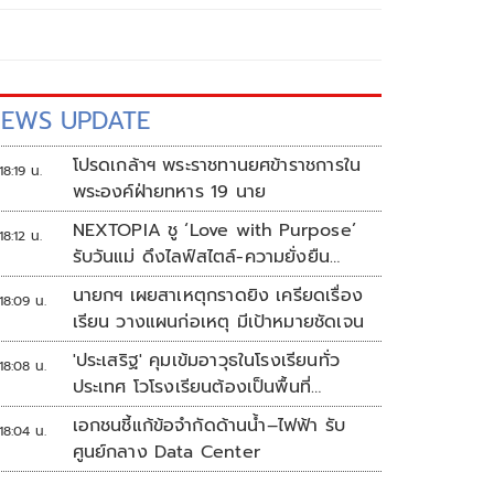
EWS UPDATE
โปรดเกล้าฯ พระราชทานยศข้าราชการใน
18:19 น.
พระองค์ฝ่ายทหาร 19 นาย
NEXTOPIA ชู ‘Love with Purpose’
18:12 น.
รับวันแม่ ดึงไลฟ์สไตล์-ความยั่งยืน
สร้างประสบการณ์ช้อปปิงมีความหมาย
นายกฯ เผยสาเหตุกราดยิง เครียดเรื่อง
18:09 น.
เรียน วางแผนก่อเหตุ มีเป้าหมายชัดเจน
'ประเสริฐ' คุมเข้มอาวุธในโรงเรียนทั่ว
18:08 น.
ประเทศ โวโรงเรียนต้องเป็นพื้นที่
ปลอดภัย
เอกชนชี้แก้ข้อจำกัดด้านน้ำ–ไฟฟ้า รับ
18:04 น.
ศูนย์กลาง Data Center