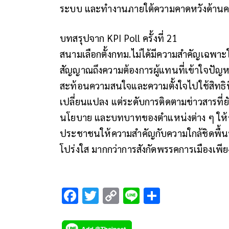
ระบบ และทำงานภายใต้ความคาดหวังด้านค
บทสรุปจาก KPI Poll ครั้งที่ 21
สนามเลือกตั้งกทม.ไม่ได้มีความสำคัญเฉพาะใน
สัญญาณถึงความต้องการผู้แทนที่เข้าใจปัญหาเ
สะท้อนความสนใจและความตั้งใจไปใช้สิทธิที
เปลี่ยนแปลง แต่ระดับการติดตามข่าวสารที่ยังแบ
นโยบาย และบทบาทของตำแหน่งต่าง ๆ ให้ชั
ประชาชนให้ความสำคัญกับความใกล้ชิดพื้
โปร่งใส มากกว่าการสังกัดพรรคการเมืองเพีย
F
T
C
Li
S
ac
wi
o
n
h
e
tt
p
e
ar