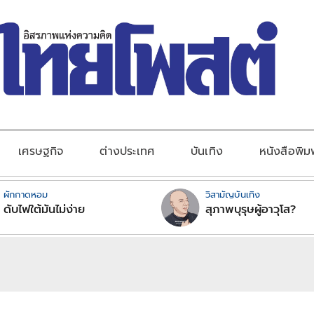
เศรษฐกิจ
ต่างประเทศ
บันเทิง
หนังสือพิม
ผักกาดหอม
วิสามัญบันเทิง
ดับไฟใต้มันไม่ง่าย
สุภาพบุรุษผู้อาวุโส?