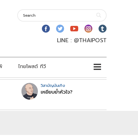
LINE : @THAIPOST
พ์
ไทยโพสต์ ทีวี
วิสามัญบันเทิง
เหยียบย่ำหัวใจ?