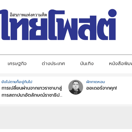
เศรษฐกิจ
ต่างประเทศ
บันเทิง
หนังสือพิม
ยังไม่ตายก็อยู่กันไป
ผักกาดหอม
การเปลี่ยนผ่านจากเทวราชามาสู่
ออเดอร์จากคุก!
การสถาปนาอัตลักษณ์ราชาธิป
ไตยแบบพุทธศาสนาในพระไตร
ปิฏก : สามัญผลสูตรในฐานะ
ทฤษฎีขีดจำกัดของอำนาจรัฐ
เหนือแรงงานและทรัพย์สิน