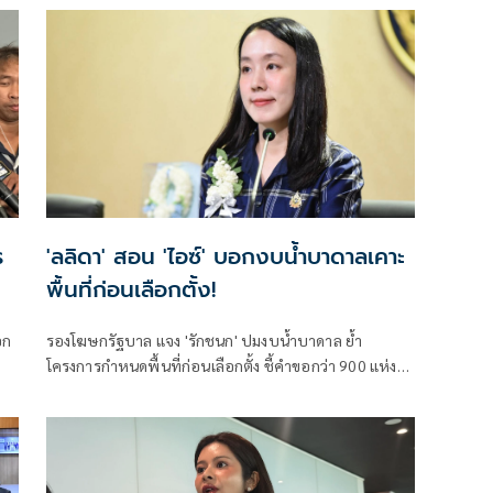
ทย
เกล้าฯปลดพ้นตำแหน่งได้แล้ว
ร
'ลลิดา' สอน 'ไอซ์' บอกงบน้ำบาดาลเคาะ
พื้นที่ก่อนเลือกตั้ง!
อก
รองโฆษกรัฐบาล แจง 'รักชนก' ปมงบน้ำบาดาล ย้ำ
โครงการกำหนดพื้นที่ก่อนเลือกตั้ง ชี้คำขอกว่า 900 แห่ง
อนุมัติ 858 แห่งตามหลักเกณฑ์ ไม่ใช่จัดสรรตามการเมือง