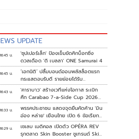
EWS UPDATE
'ซุปเปอร์เล็ก' ป้องเข็มขัดคิกบ็อกซิ่ง
16:45 น.
ดวลเดือด 'ดิ เบลลา' ONE Samurai 4
‘เอกนิติ’ ปลื้มบอนด์ออมพลัสล็อตแรก
16:45 น.
กระแสตอบรับดี รายย่อยได้รับ
จัดสรร2.2หมื่นคน เปิดจองรอบใหม่
'คาราบาว' สร้างเวทีแห่งโอกาส ระเบิก
16:43 น.
ก.ย.นี้
ศึก Carabao 7-a-Side Cup 2026
หาแชมป์ดูบอลที่เวมบลีย์
พรรคประชาชน แสดงจุดยืนคัดค้าน 'มิน
16:33 น.
อ่อง หล่าย' เยือนไทย เปิด 6 ข้อเรียก
ร้องรัฐสภา-รัฐบาล
เซเลบ เมดิคอล เปิดตัว OPÉRA REV
16:29 น.
รุกตลาด Skin Booster ชูเทรนด์ Skin