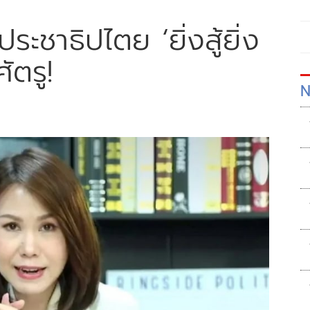
ประชาธิปไตย ‘ยิ่งสู้ยิ่ง
ัตรู!
N