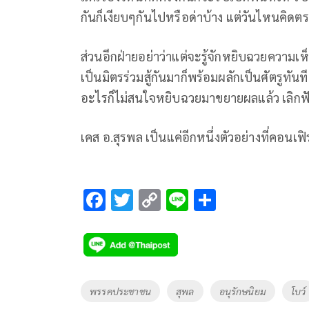
กันก็เงียบๆกันไปหรือด่าบ้าง แต่วันไหนคิดตร
ส่วนอีกฝ่ายอย่าว่าแต่จะรู้จักหยิบฉวยความเ
เป็นมิตรร่วมสู้กันมาก็พร้อมผลักเป็นศัตรูทันที
อะไรก็ไม่สนใจหยิบฉวยมาขยายผลแล้ว เลิกฟั
เคส อ.สุรพล เป็นแค่อีกหนึ่งตัวอย่างที่คอนเฟิร์
F
T
C
Li
S
ac
wi
o
n
h
e
tt
p
e
ar
b
er
y
e
o
Li
Tags
พรรคประชาชน
สุพล
อนุรักษนิยม
โบว์