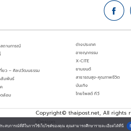
ต่างประเทศ
สถานการณ์
อาชญากรรม
้
X-CITE
ยานยนต์
เที่ยว – ศิลปวัฒนธรรม
สาธารณสุข-คุณภาพชีวิต
สัมพันธ์
บันเทิง
าค
ไทยโพสต์ ทีวี
วดล้อม
Copyright© thaipost.net, All rights 
iDesign
ประสบการณ์ที่ดีในการใช้เว็บไซต์ของคุณ คุณสามารถศึกษารายละเอียดได้ที่นี่