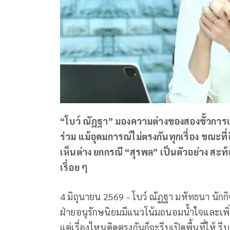
“โบว์ ณัฏฐา” มองความต่างของสองขั้วการเมื
ร่วม แม้อุดมการณ์ไม่ตรงกันทุกเรื่อง ขณะท
เห็นต่าง ยกกรณี “สุรพล” เป็นตัวอย่าง ส
เรื่อย ๆ
4 มิถุนายน 2569 - โบว์ ณัฏฐา มหัทธนา นักก
ฝ่ายอนุรักษนิยมมีแนวโน้มถนอมน้ำใจและเพิ่มแ
แต่เรื่องไหนคิดตรงกันก็จะรีบเปิดพื้นที่ให้