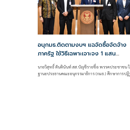
อนุกมธ.ติดตามงบฯ แฉจัดซื้อจัดจ้าง
ภาครัฐ ใช้วิธีเฉพาะเจาะจง 1 แสน
โครงการทั่วประเทศ เอื้อทุจริตงบกว่า 
นายวิสุทธิ์ ตันตินันท์ สส.บัญชีรายชื่อ พรรคประชาชน 
หมื่นล้านบาท
ฐานะประธานคณะอนุกรรมาธิการ (กมธ.) ศึกษาการปฏิ
การจัดซื้อจัดจ้างภาครัฐ ภายใต้คณะกรรมาธิการศึกษาก
จัดทำและติดตามการบริหารงบประมาณ สภาผู้แทน
ราษฎร แถลงความคืบหน้า "การศึกษาการปฏิรูปการจัดซื
จัดจ้างภาครัฐ" ว่า คณะอนุกรรมาธิการชุดนี้ประกอบด้ว
ตัวแทน สส.