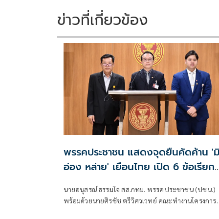
o
n
k
k
ข่าวที่เกี่ยวข้อง
พรรคประชาชน แสดงจุดยืนคัดค้าน 'ม
อ่อง หล่าย' เยือนไทย เปิด 6 ข้อเรียก
ร้องรัฐสภา-รัฐบาล
นายอนุสรณ์ ธรรมใจ สส.กทม. พรรคประชาชน (ปชน.)
พร้อมด้วยนายศิรชัช ตรีวิศวเวทย์ คณะทำงานโครงการ
เครือข่ายประชาธิปไตยอาเซียนเพื่อสันติภาพ สิทธิมนุษ