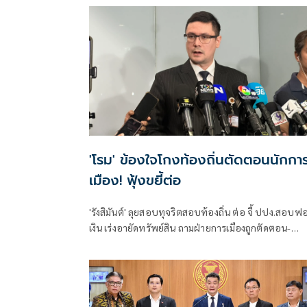
ชน และการพัฒนาอย่างยั่งยืน แถลงคัดค้านการเยือนไ
อย่างเป็นทางการของพลเอกอาวุโส มิน ออง ไลง์
'โรม' ข้องใจโกงท้องถิ่นตัดตอนนักกา
เมือง! ฟุ้งขยี้ต่อ
'รังสิมันต์' ลุยสอบทุจริตสอบท้องถิ่น ต่อ จี้ ปปง.สอบฟ
เงิน เร่งอายัดทรัพย์สิน ถามฝ่ายการเมืองถูกตัดตอน-
ลอยนวลพ้นผิดเหน็บ 'อนุทิน' รับแต่ชอบ ไม่รู้ในอนาคต
มาตรการป้องกันจะรัดกุมหรือไม่