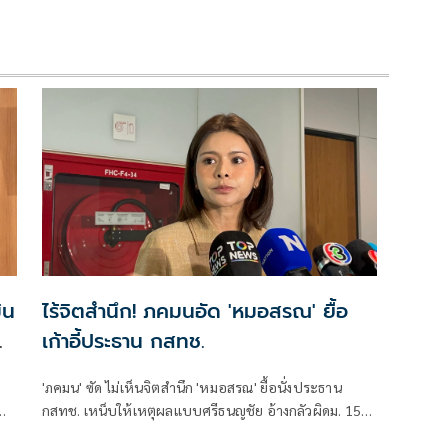
ิน
ไร้จิตสำนึก! ภคมนอัด 'หมอสรณ' ยื้อ
เก้าอี้ประธาน กสทช.
'ภคมน' ซัด ไม่เห็นจิตสำนึก 'หมอสรณ' ยื้อนั่งประธาน
กสทช. เหน็บให้เหตุผลแบบศรีธนญชัย อ้างกลัวผิดม. 157
ย
ทั้งที่ไม่มีคุณสมบัติตั้งแต่แรก จี้ 'นายกฯ' เลิกแบก ยื่นโปรด