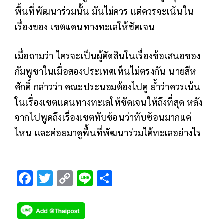
พื้นที่พัฒนาร่วมนั้น มันไม่ควร แต่ควรจะเน้นใน
เรื่องของ เขตแดนทางทะเลให้ชัดเจน
เมื่อถามว่า ใครจะเป็นผู้ตัดสินในเรื่องข้อเสนอของ
กัมพูชาในเมื่อสองประเทศเห็นไม่ตรงกัน นายสีห
ศักดิ์ กล่าวว่า คณะประนอมต้องไปดู ย้ําว่าควรเน้น
ในเรื่องเขตแดนทางทะเลให้ชัดเจนให้ถึงที่สุด หลัง
จากไปพูดถึงเรื่องเขตทับซ้อนว่าทับซ้อนมากแค่
ไหน และค่อยมาดูพื้นที่พัฒนาร่วมใต้ทะเลอย่างไร
F
T
C
Li
S
ac
wi
o
n
h
e
tt
p
e
ar