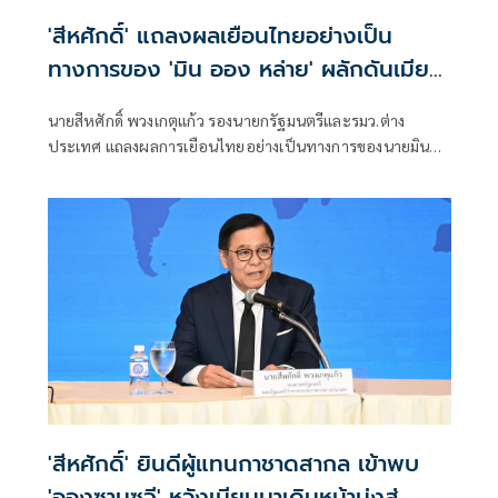
'สีหศักดิ์' แถลงผลเยือนไทยอย่างเป็น
ทางการของ 'มิน ออง หล่าย' ผลักดันเมีย
นมากลับสู่อาเซียน
นายสีหศักดิ์ พวงเกตุแก้ว รองนายกรัฐมนตรีและรมว.ต่าง
ประเทศ แถลงผลการเยือนไทยอย่างเป็นทางการของนายมิน
ออง หล่าย ประธานาธิบดีแห่งสาธารณรัฐแห่งสหภาพเมียนมา
ว่า การเยือนครั้งนี้เกิดขึ้นในช่วงเปลี่ยนผ่านทางการเมืองของเมีย
นมา ซึ่งไทยมองว่าเป็นช่วงเวลาสำคัญในการผลักดันความร่วม
มือทั้งในระดับทวิภาคีและระดับภูมิภาค
'สีหศักดิ์' ยินดีผู้แทนกาชาดสากล เข้าพบ
'อองซานซูจี' หวังเมียนมาเดินหน้ามุ่งสู่