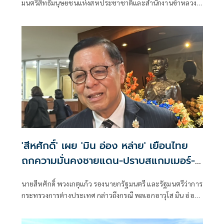
มนตรีสิทธิมนุษยชนแห่งสหประชาชาติและสำนักงานข้าหลวง
ใหญ่สิทธิมนุษยชน ที่นครเจนีวา หลัง “ทอม แอนดรูส์” เสนอ
รายงานพิเศษพาดพิงประเทศไทย มีหลายประเด็นที่ไม่เห็นด้วย
ชี้กระทบความเป็นกลาง -เที่ยงธรรม “สีหศักดิ์”
'สีหศักดิ์' เผย 'มิน อ่อง หล่าย' เยือนไทย
ถกความมั่นคงชายแดน-ปราบสแกมเมอร์-
แก้สารพิษในแม่น้ำ
นายสีหศักดิ์ พวงเกตุแก้ว รองนายกรัฐมนตรี และรัฐมนตรีว่าการ
กระทรวงการต่างประเทศ กล่าวถึงกรณี พลเอกอาวุโส มิน อ่อง
หล่าย ประธานาธิบดีเมียนมา จะเดินทางเยือนประเทศไทย
อย่างเป็นทางการในวันที่ 6-7 ส.ค.นี้ ว่า จะมีการเจรจากันใน