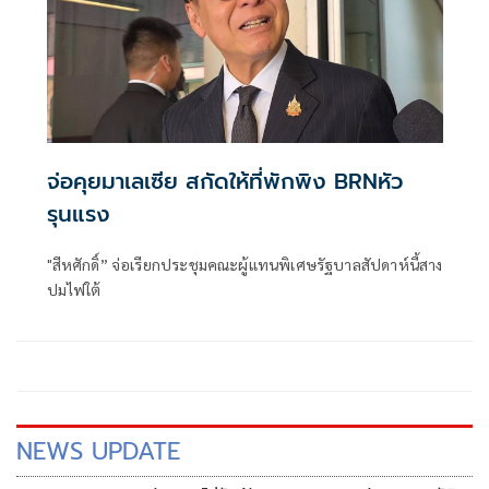
จ่อคุยมาเลเซีย สกัดให้ที่พักพิง BRNหัว
รุนแรง
"สีหศักดิ์”​ จ่อเรียก​ประชุมคณะผู้แทนพิเศษรัฐบาล​สัปดาห์นี้​สาง
ปมไฟใต้
NEWS UPDATE