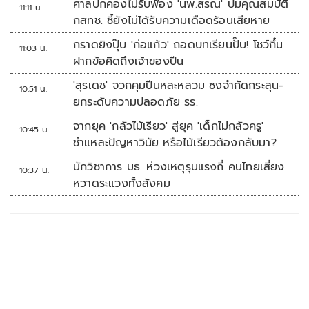
ศาลปกคองไม่รับฟ้อง 'นพ.สรณ' ปมคุณสมบัติ
11:11 น.
กสทช. ชี้ยังไม่ได้รับความเดือดร้อนเสียหาย
กราดยิงปุ๊บ 'ก่อแก้ว' ถอดบทเรียนปั๊บ! โชว์กึ๋น
11:03 น.
ฝากข้อคิดถึงเจ้าของปืน
'สุรเดช' จวกคุมปืนหละหลวม ชงจำกัดกระสุน-
10:51 น.
ยกระดับความปลอดภัย รร.
จากยุค 'กลัวไม้เรียว' สู่ยุค 'เด็กไม่กลัวครู'
10:45 น.
ชำแหละปัญหาวินัย หรือไม้เรียวต้องกลับมา?
นักวิชาการ มธ. ห่วงเหตุรุนแรงถี่ คนไทยเสี่ยง
10:37 น.
หวาดระแวงทั้งสังคม