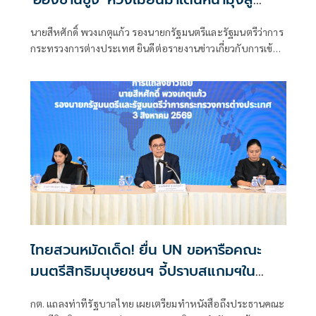
สันติภาพ
นายสีหศักดิ์ พวงเกตุแก้ว รองนายกรัฐมนตรีและรัฐมนตรีว่าการ
กระทรวงการต่างประเทศ ยินดีต่อรายงานข่าวเกี่ยวกับการเข้า
พบนางออง ซาน ซู จี ของผู้แทนสำนักงานคณะกรรมการกาชาด
ระหว่างประเทศประจำเมียนมา ซึ่งเกิดขึ้นภายหลังการประชุม
อย่างไม่เป็นทางการระหว่างรัฐมนตรีต่างประเทศอ
ไทยสวนหมัดเด็ด! ยื่น UN ขอหารือคณะ
มนตรีสิทธิมนุษยชนฯ จี้ปราบสแกมฯใน
กัมพูชา โต้ยิบรายงาน 'ทอม แอนดรูว์ส'
กต. แถลงท่าทีรัฐบาลไทย เผยเตรียมทำหนังสือถึงประธานคณะ