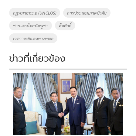
b
er
y
e
o
Li
Tags
กฎหมายทะเล (UNCLOS)
การประนอมภาคบังคับ
o
n
ชายแดนไทยกัมพูชา
สีหศักดิ์
k
k
เจรจาเขตแดนทางทะเล
ข่าวที่เกี่ยวข้อง