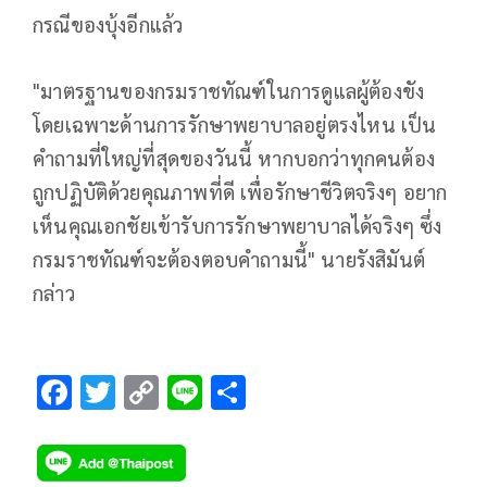
กรณีของบุ้งอีกแล้ว
"มาตรฐานของกรมราชทัณฑ์ในการดูแลผู้ต้องขัง
โดยเฉพาะด้านการรักษาพยาบาลอยู่ตรงไหน เป็น
คำถามที่ใหญ่ที่สุดของวันนี้ หากบอกว่าทุกคนต้อง
ถูกปฏิบัติด้วยคุณภาพที่ดี เพื่อรักษาชีวิตจริงๆ อยาก
เห็นคุณเอกชัยเข้ารับการรักษาพยาบาลได้จริงๆ ซึ่ง
กรมราชทัณฑ์จะต้องตอบคำถามนี้" นายรังสิมันต์
กล่าว
F
T
C
Li
S
ac
wi
o
n
h
e
tt
p
e
ar