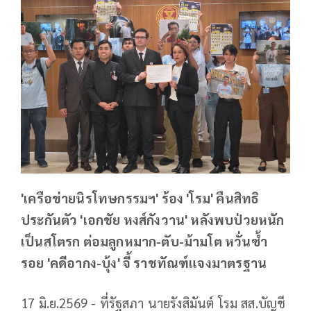
'เครือข่ายนิรโทษกรรมฯ' ร้อง 'โรม' คืนสิทธิ
ประกันตัว 'เอกชัย หงส์กังวาน' หลังพบป่วยหนัก
เป็นสโตรก ต่อมลูกหมาก-ตับ-ม้ามโต หวั่นซ้ำ
รอย 'คดีอากง-บุ้ง' จี้ ราชทัณฑ์แจงมาตรฐาน
17 มิ.ย.2569 - ที่รัฐสภา นายรังสิมันต์ โรม สส.บัญชี