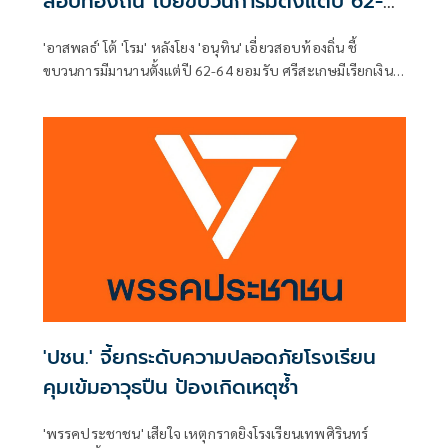
สอบท้องถิ่น โบ้ยขบวนการมีตั้งแต่ปี 62-
64
'อาสพลธ์' โต้ 'โรม' หลังโยง 'อนุทิน' เอี่ยวสอบท้องถิ่น ชี้
ขบวนการมีมานานตั้งแต่ปี 62-64 ยอมรับ ศรีสะเกษมีเรียกเงิน
แลกตำแหน่ง 5-8 แสน จี้ 'สถ.' ส่ง 5 หน่วยงานสอบ 5,925 ราย
สาวให้ถึงผู้ได้รับผลประโยชน์แท้จริง เผย 'ภท.' เตรียมดันแก้
กฎหมายปิดช่องโหว่เอาผิดสอบทุจริตทุกหน่วยงาน
'ปชน.' จี้ยกระดับความปลอดภัยโรงเรียน
คุมเข้มอาวุธปืน ป้องเกิดเหตุซ้ำ
'พรรคประชาชน' เสียใจ เหตุกราดยิงโรงเรียนเทพศิรินทร์