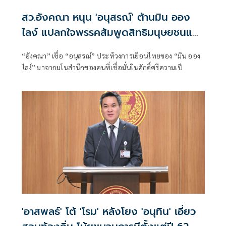
สว.อังคณา หนุน 'อนุสรณ์' ต้านมิน ออง
ไลง์ แปลกใจพรรคส้มพูดสิทธิมนุษยชนแต่
กลับเงียบ
“อังคณา” เชื่อ “อนุสรณ์” ประท้วงการเยือนไทยของ “มิน ออง
ไลง์” มาจากมโนสำนึกของคนที่เชื่อมั่นในศักดิ์ศรีความเป็
'อาสพลธ์' โต้ 'โรม' หลังโยง 'อนุทิน' เอี่ยว