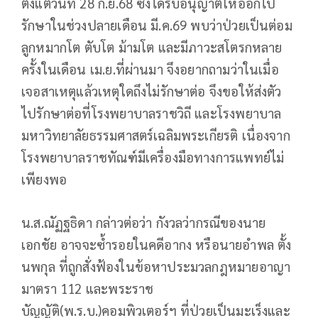
ตั้งแต่วันที่ 28 ก.ย.68 ซึ่งได้รับอนุญาตให้ออกไป
รักษาในช่วงปลายเดือน มี.ค.69 พบว่าป่วยเป็นต่อม
ลูกหมากโต ตับโต ม้ามโต และมีภาวะสโตรกหลาย
ครั้งในเดือน เม.ย.ที่ผ่านมา จึงอยากถามว่าในเมื่อ
เจอสาเหตุแล้วเหตุใดถึงไม่รักษาต่อ จึงขอให้ส่งตัว
ไปรักษาต่อที่โรงพยาบาลราชวิถี และโรงพยาบาล
มหาวิทยาลัยธรรมศาสตร์เฉลิมพระเกียรติ เนื่องจาก
โรงพยาบาลราชทัณฑ์มีเครื่องมือทางการแพทย์ไม่
เพียงพอ
น.ส.ณัฏฐธิดา กล่าวต่อว่า กังวลว่ากรณีของนาย
เอกชัย อาจจะซ้ำรอยในคดีอากง หรือนายอำพล ตั้ง
นพกุล ที่ถูกสั่งฟ้องในข้อหาประมวลกฎหมายอาญา
มาตรา 112 และพระราช
บัญญัติ(พ.ร.บ.)คอมพิวเตอร์ฯ ที่ป่วยเป็นมะเร็งและ