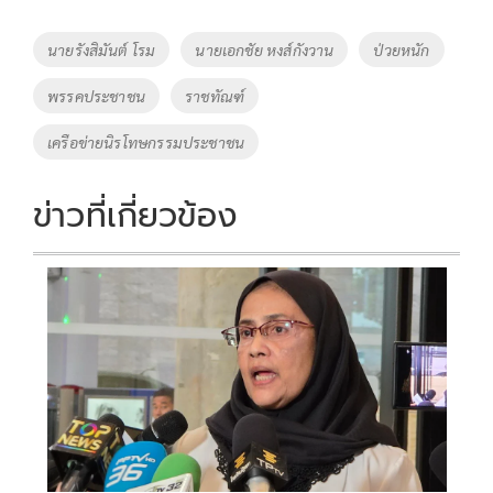
b
er
y
e
o
Li
Tags
นายรังสิมันต์ โรม
นายเอกชัย หงส์กังวาน
ป่วยหนัก
o
n
พรรคประชาชน
ราชทัณฑ์
k
k
เครือข่ายนิรโทษกรรมประชาชน
ข่าวที่เกี่ยวข้อง