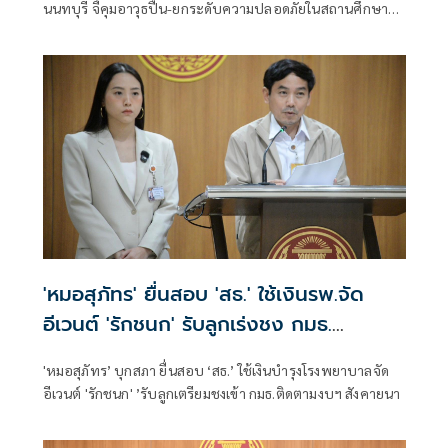
นนทบุรี จี้คุมอาวุธปืน-ยกระดับความปลอดภัยในสถานศึกษา
ของดเผยแพร่ความรุนแรง
'หมอสุภัทร' ยื่นสอบ 'สธ.' ใช้เงินรพ.จัด
อีเวนต์ 'รักชนก' รับลูกเร่งชง กมธ.
สังคายนา
'หมอสุภัทร’ บุกสภา ยื่นสอบ ‘สธ.’ ใช้เงินบำรุงโรงพยาบาลจัด
อีเวนต์ 'รักชนก' ’รับลูกเตรียมชงเข้า กมธ.ติดตามงบฯ สังคายนา