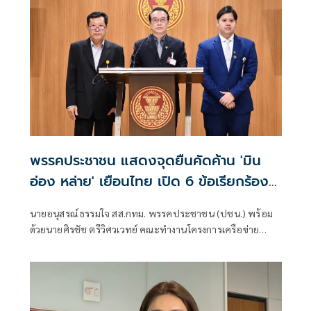
พรรคประชาชน แสดงจุดยืนคัดค้าน 'มิน
อ่อง หล่าย' เยือนไทย เปิด 6 ข้อเรียกร้อง
รัฐสภา-รัฐบาล
นายอนุสรณ์ ธรรมใจ สส.กทม. พรรคประชาชน (ปชน.) พร้อม
ด้วยนายศิรชัช ตรีวิศวเวทย์ คณะทำงานโครงการเครือข่าย
ประชาธิปไตยอาเซียนเพื่อสันติภาพ สิทธิมนุษยชน และการ
พัฒนาอย่างยั่งยืน แถลงคัดค้านการเยือนไทยอย่างเป็นทางการ
ของพลเอกอาวุโส มิน ออง ไลง์