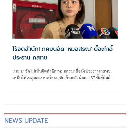
ไร้จิตสำนึก! ภคมนอัด 'หมอสรณ' ยื้อเก้าอี้
ประธาน กสทช.
'ภคมน' ซัด ไม่เห็นจิตสำนึก 'หมอสรณ' ยื้อนั่งประธาน กสทช.
เหน็บให้เหตุผลแบบศรีธนญชัย อ้างกลัวผิดม. 157 ทั้งที่ไม่มี
คุณสมบัติตั้งแต่แรก จี้ 'นายกฯ' เลิกแบก ยื่นโปรดเกล้าฯปลดพ้น
ตำแหน่งได้แล้ว
NEWS UPDATE