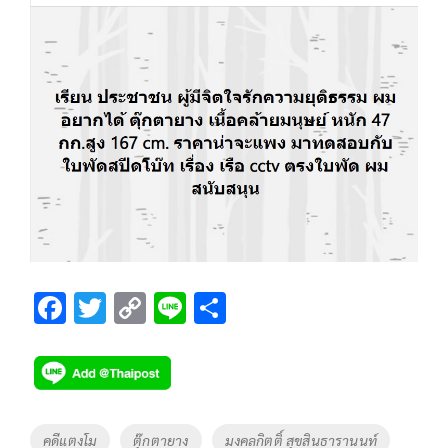
F
T
C
Li
S
ac
wi
o
n
h
e
tt
p
e
ar
b
er
y
e
o
Li
Tags
คดีแตงโม
ตุ๊กตายาง
มงคลกิตติ์ สุขสินธารานนท์