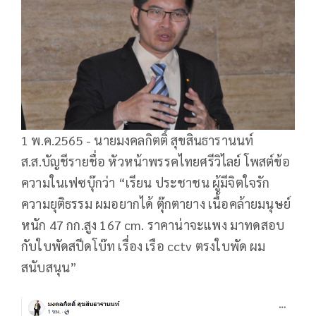
1 พ.ค.2565 -​ นายมงคลกิตติ์ สุขสินธารานนท์​
ส.ส.บัญชีรายชื่อ​ หัวหน้าพรรคไทยศรีวิไลย์​ โพสต์ข้อ
ความในเฟซบุ๊กว่า​ “เรียน ประชาชน ผู้มีจิตใจรัก
ความยุติธรรม ผมอยากได้ ตุ๊กตายาง เนื้อคล้ายมนุษย์
หนัก 47 กก.สูง 167 cm. ราคาน่าจะแพง มาทดสอบ
กับใบพัดสปีดโบ๊ท เรื่อง เรือ cctv ตรงใบพัด ผม
สนับสนุน”