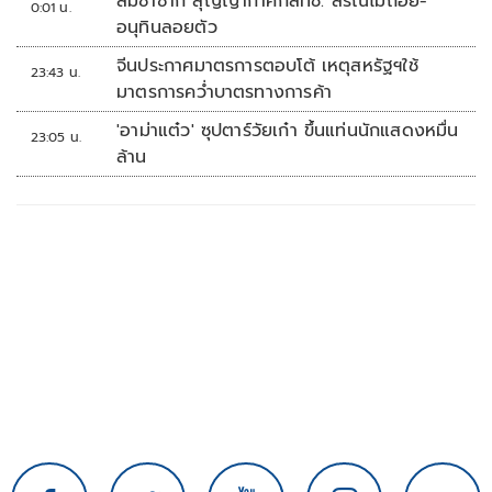
ล่มซ้ำซาก สุญญากาศกสทช. สรณไม่ถอย-
0:01 น.
อนุทินลอยตัว
จีนประกาศมาตรการตอบโต้ เหตุสหรัฐฯใช้
23:43 น.
มาตรการคว่ำบาตรทางการค้า
'อาม่าแต๋ว' ซุปตาร์วัยเก๋า ขึ้นแท่นนักแสดงหมื่น
23:05 น.
ล้าน