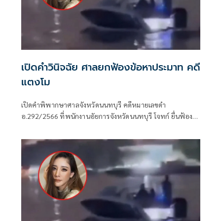
เปิดคำวินิจฉัย ศาลยกฟ้องข้อหาประมาท คดี
แตงโม
เปิดคำพิพากษาศาลจังหวัดนนทบุรี คดีหมายเลขดำ
อ.292/2566 ที่พนักงานอัยการจังหวัดนนทบุรี โจทก์ ยื่นฟ้อง
นายวิศาพัชหรือแซน มโนมัยรัตน์ จำเลยที่ 1 นายนิทัศน์หรือจ๊
อบหรือจ็อบ กีรติสุทธิสาธร จำเลยที่ 2 นางสาวอิจศรินทร์หรือ
กระติก