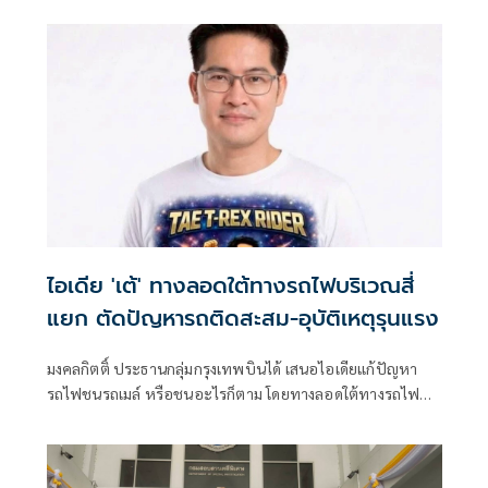
เวช และแพทย์ผู้เชี่ยวชาญด้านศัลยกรรมตกแต่ง
ไอเดีย 'เต้' ทางลอดใต้ทางรถไฟบริเวณสี่
แยก ตัดปัญหารถติดสะสม-อุบัติเหตุรุนแรง
มงคลกิตติ์ ประธานกลุ่มกรุงเทพบินได้ เสนอไอเดียแก้ปัญหา
รถไฟชนรถเมล์ หรือชนอะไรก็ตาม โดยทางลอดใต้ทางรถไฟ
บริเวณสี่แยก