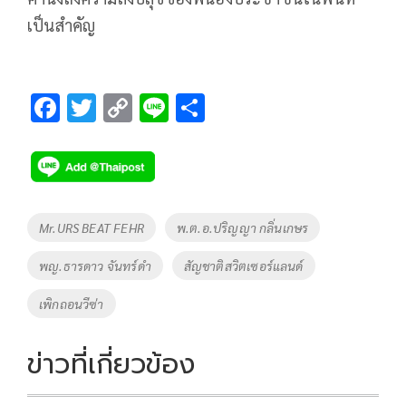
เป็นสำคัญ
F
T
C
Li
S
ac
wi
o
n
h
e
tt
p
e
ar
b
er
y
e
o
Li
Tags
Mr.URS BEAT FEHR
พ.ต.อ.ปริญญา กลิ่นเกษร
o
n
พญ.ธารดาว จันทร์ดำ
สัญชาติสวิตเซอร์แลนด์
k
k
เพิกถอนวีซ่า
ข่าวที่เกี่ยวข้อง