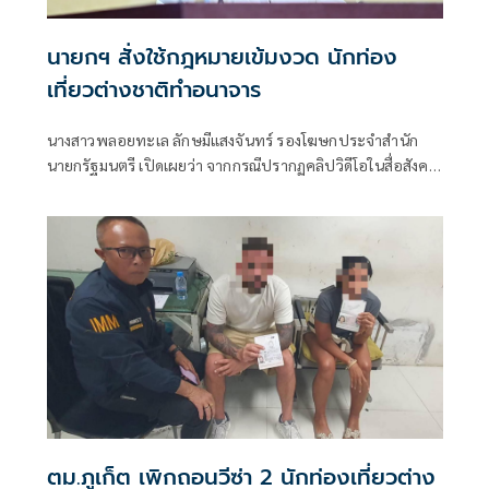
นายกฯ สั่งใช้กฎหมายเข้มงวด นักท่อง
เที่ยวต่างชาติทำอนาจาร
นางสาวพลอยทะเล ลักษมีแสงจันทร์ รองโฆษกประจำสำนัก
นายกรัฐมนตรี เปิดเผยว่า จากกรณีปรากฏคลิปวิดีโอในสื่อสังคม
ออนไลน์ เผยให้เห็นพฤติกรรมไม่เหมาะสมของนักท่องเที่ยวชาว
ต่างชาติคู่หนึ่ง ที่กระทำการอนาจารบนรถตุ๊กตุ๊ก บริเวณพื้นที่
สาธารณะในตำบลป่าตอง อำเภอกะทู้ จังหวัดภูเก็ต เมื่อเช้ามืด
วันที่ 3 พฤษภาคม ที่ผ่านมา นั้น
ตม.ภูเก็ต เพิกถอนวีซ่า 2 นักท่องเที่ยวต่าง