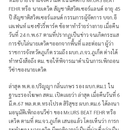
FEHR หรือ นายเดวิด สัญชาติสวิตเซอร์แลนด์ อายุ 45
ปี สัญชาติสวิตเซอร์แลนด์ กรรมการผู้จัดการ บจก.อี
เลเฟนท์ แซงชัวรี่พาร์ค ข้อหาทำร้ายร่างกาย เมื่อคืน
วันที่ 24 ก.พ.67 ตามที่ปรากฏเป็นข่าว จนเกิดกระแส
การขับไล่นายเดวิดฯออกจากพื้นที่ และต่อมา ผู้ว่า
ราชการจังหวัดภูเก็ต รวมถึง ผบก.ภ.จว.ภูเก็ต ต่างได้
ทำหนังสือถึง ตม. ขอให้พิจารณาดำเนินการเพิกถอน
วีซ่าของนายเดวิด
ล่าสุด พ.ต.อ.ปริญญา กลิ่นเกษร รอง ผบก.ตม.1 ใน
ฐานะรองโฆษก สตม. เปิดเผยว่า ล่าสุด เมื่อคืนวันที่ 6
มี.ค.67 พล.ต.ต.ทรงโปรด สิริสุขะ ผบก.ตม.6 ได้ลงนา
มอนุมัติเพิกถอนวีซ่า ของ Mr.URS BEAT FEHR หรือ
เดวิด ตามที่ ตม.จว.ภูเก็ต เสนอแล้ว โดยเห็นว่า การก
ระทำของ นายเดวิด มีพฤติการณ์เป็นที่น่าเชื่อว่าเป็น