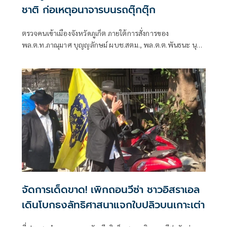
ชาติ ก่อเหตุอนาจารบนรถตุ๊กตุ๊ก
ตรวจคนเข้าเมืองจังหวัดภูเก็ต ภายใต้การสั่งการของ
พล.ต.ท.ภาณุมาศ บุญญลักษม์ ผบช.สตม., พล.ต.ต.พันธนะ นุช
นารถ รอง ผบช.สตม., พล.ต.ต.ณัฐกร ประภายนต์ รอง
ผบช.สตม., พล.ต.ต.ชูธเรศ ยิ่งยงดำรงสกุล ผบก.ตม.6,
พ.ต.อ.ภาณุภาคยณ์ จิตต์ประยูรตี รอง ผบก.ตม.6, พ.ต.อ.ณัฐวุฒิ
แสงเดือน รอง ผบก.ตม.6, พ.ต.อ.เขมชาติ วัฒนนภาเกษม
ผกก.ตม.จว.ภูเก็ต, พ.ต.ท.วิศรุต ละเอียดอ่อง รอง
ผกก.ตม.จว.ภูเก็ต
จัดการเด็ดขาด! เพิกถอนวีซ่า ชาวอิสราเอล
เดินโบกธงลัทธิศาสนาแจกใบปลิวบนเกาะเต่า