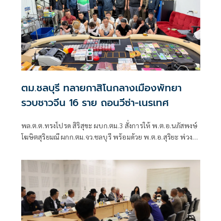
ตม.ชลบุรี ทลายกาสิโนกลางเมืองพัทยา
รวบชาวจีน 16 ราย ถอนวีซ่า-เนรเทศ
พล.ต.ต.ทรงโปรด สิริสุขะ ผบก.ตม.3 สั่งการให้ พ.ต.อ.นภัสพงษ์
โฆษิตสุริยมณี ผกก.ตม.จว.ชลบุรี พร้อมด้วย พ.ต.อ.สุริยะ พ่วง
สมบัติ ผกก.สส.บก.ตม.3 และ พ.ต.ท.ปราบดา สุขสุนทรีย์
สวญ.ส.ทท.4 กก.2 บก.ทท.1 นำกำลังเจ้าหน้าที่ตรวจคนเข้าเมือง
จังหวัดชลบุรี