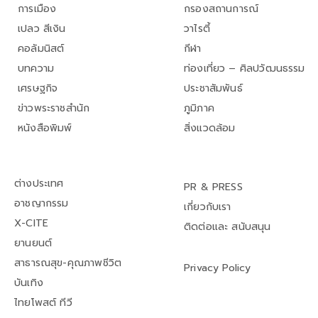
การเมือง
กรองสถานการณ์
เปลว สีเงิน
วาไรตี้
คอลัมนิสต์
กีฬา
บทความ
ท่องเที่ยว – ศิลปวัฒนธรรม
เศรษฐกิจ
ประชาสัมพันธ์
ข่าวพระราชสำนัก
ภูมิภาค
หนังสือพิมพ์
สิ่งแวดล้อม
ต่างประเทศ
PR & PRESS
อาชญากรรม
เกี่ยวกับเรา
X-CITE
ติดต่อและ สนับสนุน
ยานยนต์
สาธารณสุข-คุณภาพชีวิต
Privacy Policy
บันเทิง
ไทยโพสต์ ทีวี