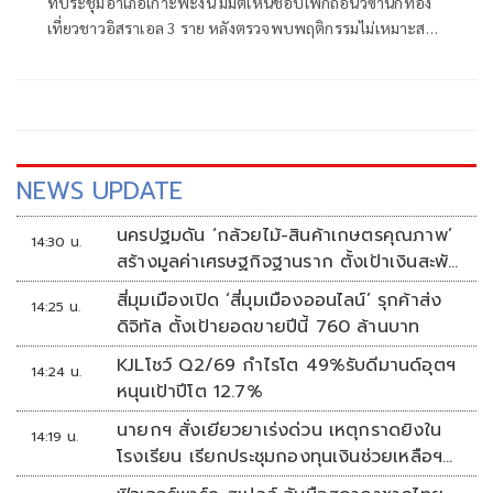
ที่ประชุมอำเภอเกาะพะงัน มีมติเห็นชอบเพิกถอนวีซ่านักท่อง
เที่ยวชาวอิสราเอล 3 ราย หลังตรวจพบพฤติกรรมไม่เหมาะสม
เดินถือธงสัญลักษณ์ทางศาสนา
NEWS UPDATE
นครปฐมดัน ‘กล้วยไม้-สินค้าเกษตรคุณภาพ’
14:30 น.
สร้างมูลค่าเศรษฐกิจฐานราก ตั้งเป้าเงินสะพัด
10 ล้านบาท
สี่มุมเมืองเปิด ‘สี่มุมเมืองออนไลน์’ รุกค้าส่ง
14:25 น.
ดิจิทัล ตั้งเป้ายอดขายปีนี้ 760 ล้านบาท
KJLโชว์ Q2/69 กำไรโต 49%รับดีมานด์อุตฯ
14:24 น.
หนุนเป้าปีโต 12.7%
นายกฯ สั่งเยียวยาเร่งด่วน เหตุกราดยิงใน
14:19 น.
โรงเรียน เรียกประชุมกองทุนเงินช่วยเหลือฯ
ทันที