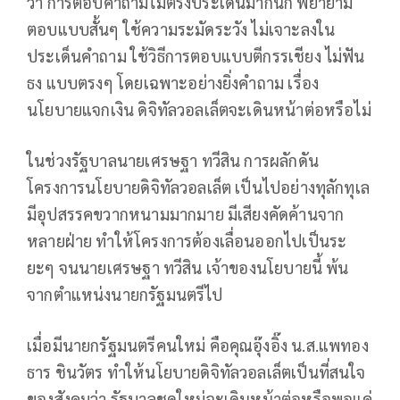
ว่า การตอบคำถามไม่ตรงประเด็นมากนัก พยายาม
ตอบแบบสั้นๆ ใช้ความระมัดระวัง ไม่เจาะลงใน
ประเด็นคำถาม ใช้วิธีการตอบแบบตีกรรเชียง ไม่ฟัน
ธง แบบตรงๆ โดยเฉพาะอย่างยิ่งคำถาม เรื่อง
นโยบายแจกเงิน ดิจิทัลวอลเล็ตจะเดินหน้าต่อหรือไม่
ในช่วงรัฐบาลนายเศรษฐา ทวีสิน การผลักดัน
โครงการนโยบายดิจิทัลวอลเล็ต เป็นไปอย่างทุลักทุเล
มีอุปสรรคขวากหนามมากมาย มีเสียงคัดค้านจาก
หลายฝ่าย ทำให้โครงการต้องเลื่อนออกไปเป็นระ
ยะๆ จนนายเศรษฐา ทวีสิน เจ้าของนโยบายนี้ พ้น
จากตำแหน่งนายกรัฐมนตรีไป
เมื่อมีนายกรัฐมนตรีคนใหม่ คือคุณอุ๊งอิ๊ง น.ส.แพทอง
ธาร ชินวัตร ทำให้นโยบายดิจิทัลวอลเล็ตเป็นที่สนใจ
ของสังคมว่า รัฐบาลชุดใหม่จะเดินหน้าต่อหรือพอแค่