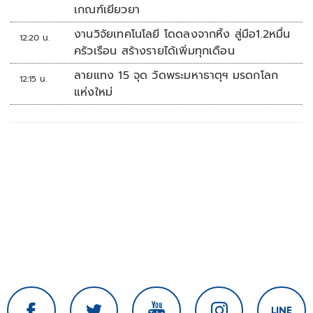
เกณฑ์เยียวยา
งานวิจัยเทคโนโลยี โดดลงจากหิ้ง สู่มือ1.2หมื่น
12:20 น.
ครัวเรือน สร้างรายได้เพิ่มทุกเดือน
ลายแทง 15 จุด วัดพระมหาธาตุฯ มรดกโลก
12:15 น.
แห่งใหม่