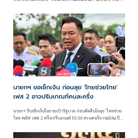
การค้า-จีดีพีพุ่งไม่พูดถึง “ศุภจี” รอถก “เอกนิติ” ดันไทยเที่ยว
ไทยพลัสหรือไม่
นายกฯ ขอเช็กเงิน ก่อนลุย 'ไทยช่วยไทย'
เฟส 2 อาจปรับเกณฑ์คนละครึ่ง
นายกฯ รับเช็กเงินในกระเป๋ารัฐบาล ก่อนตัดสินใจลุย 'ไทยช่วย
ไทย พลัส' เฟส 2 หรือปรับเกณฑ์ 50:50 สวนคนวิจารณ์ปมเป็น
ภาระประชาชน ชี้การค้า-จีดีพี พุ่งไม่พูดถึง ยันสถานะคลังยัง
แข็งแรง