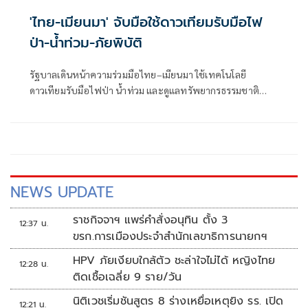
'ไทย-เมียนมา' จับมือใช้ดาวเทียมรับมือไฟ
ป่า-น้ำท่วม-ภัยพิบัติ
รัฐบาลเดินหน้าความร่วมมือไทย–เมียนมา ใช้เทคโนโลยี
ดาวเทียมรับมือไฟป่า น้ำท่วม และดูแลทรัพยากรธรรมชาติ
ชายแดน ยกระดับการจัดการภัยพิบัติและสิ่งแวดล้อมร่วมกัน
NEWS UPDATE
ราชกิจจาฯ แพร่คำสั่งอนุทิน ตั้ง 3
12:37 น.
ขรก.การเมืองประจำสำนักเลขาธิการนายกฯ
HPV ภัยเงียบใกล้ตัว ชะล่าใจไม่ได้ หญิงไทย
12:28 น.
ติดเชื้อเฉลี่ย 9 ราย/วัน
นิติเวชเริ่มชันสูตร 8 ร่างเหยื่อเหตุยิง รร. เปิด
12:21 น.