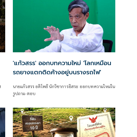
'แก้วสรร' ออกบทความใหม่ 'โลกเหมือน
รถยางแตกติดค้างอยู่บนรางรถไฟ'
ส
นายแก้วสรร อติโพธิ นักวิชาการอิสระ ออกบทความใหม่ใน
รูปถาม-ตอบ