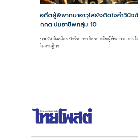
อดีตผู้พิพากษาอาวุโสยังติดใจคำวินิจฉ
กกต.ปมอาชีพกลุ่ม 10
นายวัส ติงสมิตร นักวิชาการอิสระ อดีตผู้พิพากษาอาวุโ
ในศาลฎีกา