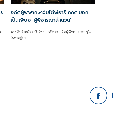
ัย
อดีตผู้พิพากษาจับไต๋พีอาร์ กกต.บอก
เป็นเพียง 'ผู้พิจารณาสำนวน'
ส
นายวัส ติงสมิตร นักวิชาการอิสระ อดีตผู้พิพากษาอาวุใส
ในศาลฎีกา