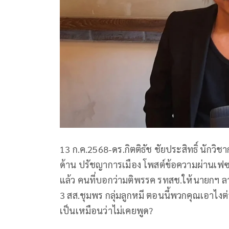
13 ก.ค.2568-ดร.กิตติธัช ชัยประสิทธิ์ นัก
ด้าน ปรัชญาการเมือง โพสต์ข้อความผ่านเฟซบุ๊
แล้ว คนที่บอกว่ามติพรรค รทสช.ให้นายกฯ ลาอ
3 สส.ชุมพร กลุ่มลูกหมี ตอนนี้พวกคุณเอาไงต
เป็นเหมือนว่าไม่เคยพูด?