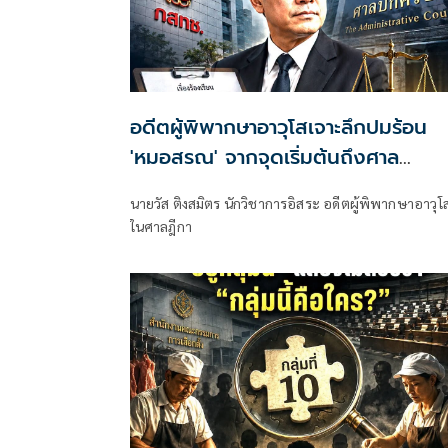
อดีตผู้พิพากษาอาวุโสเจาะลึกปมร้อน
'หมอสรณ' จากจุดเริ่มต้นถึงศาล
ปกครอง!
นายวัส ติงสมิตร นักวิชาการอิสระ อดีตผู้พิพากษาอาวุโส
ในศาลฎีกา