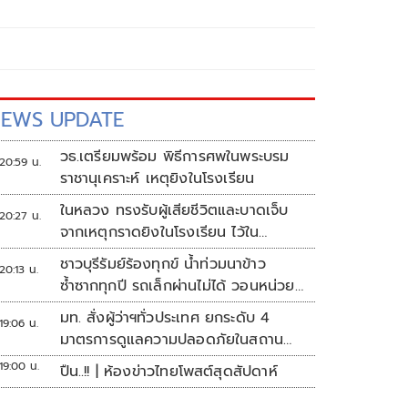
EWS UPDATE
วธ.เตรียมพร้อม พิธีการศพในพระบรม
20:59 น.
ราชานุเคราะห์ เหตุยิงในโรงเรียน
ในหลวง ทรงรับผู้เสียชีวิตและบาดเจ็บ
20:27 น.
จากเหตุกราดยิงในโรงเรียน ไว้ใน
พระบรมราชานุเคราะห์
ชาวบุรีรัมย์ร้องทุกข์ น้ำท่วมนาข้าว
20:13 น.
ซ้ำซากทุกปี รถเล็กผ่านไม่ได้ วอนหน่วย
งานเร่งแก้ไข
มท. สั่งผู้ว่าฯทั่วประเทศ ยกระดับ 4
19:06 น.
มาตรการดูแลความปลอดภัยในสถาน
ศึกษา
19:00 น.
ปืน..!! | ห้องข่าวไทยโพสต์สุดสัปดาห์