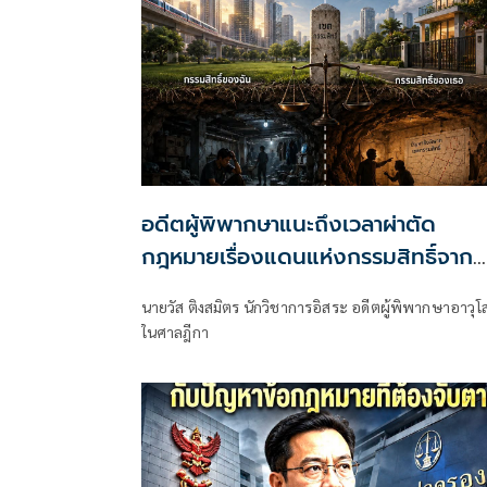
อดีตผู้พิพากษาแนะถึงเวลาผ่าตัด
กฎหมายเรื่องแดนแห่งกรรมสิทธิ์จาก
สวรรค์ถึงนรก!
นายวัส ติงสมิตร นักวิชาการอิสระ อดีตผู้พิพากษาอาวุโ
ในศาลฎีกา