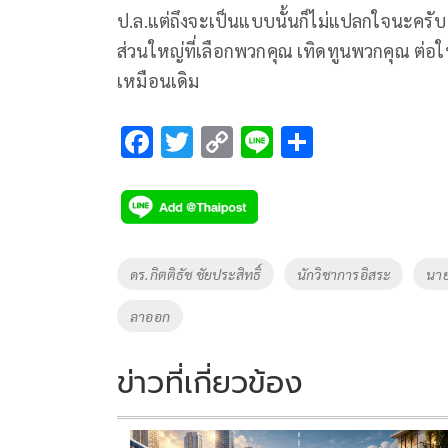
ป.ล.แต่ถึงจะเป็นแบบนั้นก็ไม่แปลกใจนะครับ 
ส่วนใหญ่ที่เลือกพวกคุณ เทิดทูนพวกคุณ ต่
เหมือนเดิม
F
T
C
Li
S
ac
wi
o
n
h
e
tt
p
e
ar
b
er
y
e
o
Li
Tags
ดร.กิตติธัช ชัยประสิทธิ์
นักวิชาการอิสระ
นา
o
n
ลาออก
k
k
ข่าวที่เกี่ยวข้อง