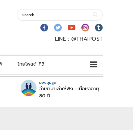
LINE : @THAIPOST
พ์
ไทยโพสต์ ทีวี
มองมุมสูง
จำเขามาเล่าให้ฟัง : เมื่อเราอายุ
80 ปี