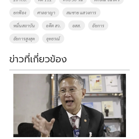
o
n
ยกฟ้อง
ศาลอาญา
สมชาย แสวงการ
k
k
หมิ่นสถาบัน
อดีต สว.
อสส.
อัยการ
อัยการสูงสุด
อุทธรณ์
ข่าวที่เกี่ยวข้อง