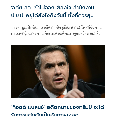
'อดีต สว.' ขำไม่ออก! ข้องใจ สำนักงาน
ป.ย.ป. อยู่ได้ยังไงถึงวันนี้ ทั้งที่ควรยุบ
ตั้งแต่ปี 66
นายคำนูณ สิทธิสมาน อดีตสมาชิกวุฒิสภา(ส.ว.) โพสต์ข้อความ
ผ่านเฟซบุ๊กแสดงความคิดเห็นต่อมติคณะรัฐมนตรี (ครม.) ที่เห็น
ชอบแต่งตั้ง พ.ต.อ.วทัญญู วิทยผโลทัย เป็นผู้อำนวยการ
สำนักงานขับเคลื่อนการปฏิรูปประเทศ
‘ท็อดด์ แบลนช์’ อดีตทนายของทรัมป์ จะได้
รับการแต่งตั้งเป็นอัยการสูงสุด