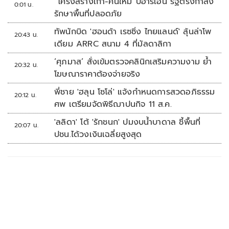
“โครงสร้างเก่า-คนใหม่”บีอาร์เอ็น รัฐตรึงกำลัง
0:01 น.
รักษาพื้นที่ปลอดภัย
ทัพนักบิด 'ฮอนด้า เรซซิ่ง ไทยแลนด์' ลุ้นล่าโพ
20:43 น.
เดียม ARRC สนาม 4 ที่มัลดาลิกา
‘ศุภมาส’ สั่งเข้มตรวจคลินิกเสริมความงาม ย้ำ
20:32 น.
โฆษณาราคาต้องจ่ายจริง
พี่ชาย 'ฮลุน โซโล่' แจ้งกำหนดการสวดอภิธรรม
20:12 น.
ศพ เตรียมจัดพิธีฌาปนกิจ 11 ส.ค.
'ลลิดา' โต้ 'รักชนก' ปมงบน้ำบาดาล ชี้พื้นที่
20:07 น.
ปชน.ได้วงเงินเฉลี่ยสูงสุด