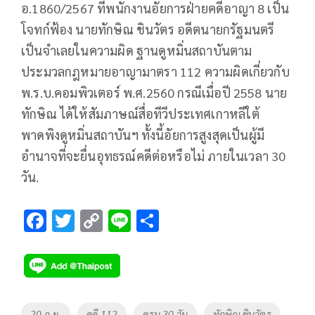
อ.1860/2567 ที่พนักงานอัยการฝ่ายคดีอาญา 8 เป็น
โจทก์ฟ้อง นายทักษิณ ชินวัตร อดีตนายกรัฐมนตรี
เป็นจำเลยในความผิด ฐานดูหมิ่นสถาบันตาม
ประมวลกฎหมายอาญามาตรา 112 ความผิดเกี่ยวกับ
พ.ร.บ.คอมพิวเตอร์ พ.ศ.2560 กรณีเมื่อปี 2558 นาย
ทักษิณ ได้ให้สัมภาษณ์สื่อทีวีประเทศเกาหลีใต้
พาดพิงดูหมิ่นสถาบันฯ ทั้งนี้อัยการสูงสุดเป็นผู้มี
อำนาจที่จะยื่นอุทธรณ์คดีต่อหรือไม่ ภายในเวลา 30
วัน.
F
T
C
Li
S
ac
wi
o
n
h
e
tt
p
e
ar
b
er
y
e
o
Li
Tags
20 ก.ย.
คดี 112
ครบ 30 วัน
ทักษิณ ชินวัตร