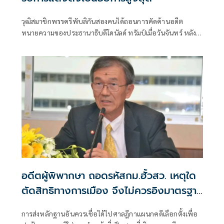
วุฒิสมาชิกพรรครีพับลิกันสองคนได้ถอนการคัดค้านอดีต
ทนายความของประธานาธิบดีโดนัลด์ ทรัมป์เมื่อวันจันทร์ หลัง
จากที่ท็อดด์ แบลนช์ยอมประนีประนอมในประเด็นที่เป็นข้อถก
เถียง คณะกรรมการตุลาการวุฒิสภามีกำหนดลงคะแนนเสียง
เกี่ยวกับแบลนช์ในวันอังคารนี้ ตามด้วยการลงคะแนนเสียงโดย
วุฒิสภาทั้งหมดภายในสัปดาห์นี้
อดีตผู้พิพากษา ถอดรหัสกม.ฮั้วสว. เหตุใด
ตัดสิทธิทางการเมือง จึงไม่ควรอิงมาตรฐาน
เดียวกับคดีอาญา
การส่งหลักฐานอันควรเชื่อได้ไปศาลฎีกาแผนกคดีเลือกตั้งเพื่อ