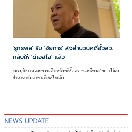
'รุทธพล' รับ 'อัยการ' ส่งสำนวนคดีฮั้วสว.
กลับให้ 'ดีเอสไอ' แล้ว
รมว.ยุติธรรม เผยความคืบหน้าคดีฮั้ว สว. ขณะนี้ทางอัยการได้ส่ง
สำนวนกลับมาทางดีเอสไอแล้ว
NEWS UPDATE