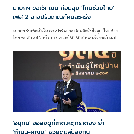
นายกฯ ขอเช็กเงิน ก่อนลุย 'ไทยช่วยไทย'
เฟส 2 อาจปรับเกณฑ์คนละครึ่ง
นายกฯ รับเช็กเงินในกระเป๋ารัฐบาล ก่อนตัดสินใจลุย 'ไทยช่วย
ไทย พลัส' เฟส 2 หรือปรับเกณฑ์ 50:50 สวนคนวิจารณ์ปมเป็น
ภาระประชาชน ชี้การค้า-จีดีพี พุ่งไม่พูดถึง ยันสถานะคลังยัง
แข็งแรง
'อนุทิน' จ่อลงดูที่เกิดเหตุกราดยิง ย้ำ
'กำนัน-ผญบ.' ช่วยดูแลป้องกัน