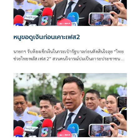
หนูขอดูเงินก่อนเคาะเฟส2
นายกฯ รับต้องเช็กเงินในกระเป๋ารัฐบาลก่อนตัดสินใจลุย “ไทย
ช่วยไทยพลัส เฟส 2” สวนคนวิจารณ์ปมเป็นภาระประชาชน ชี้
การค้า-จีดีพีพุ่งไม่พูดถึง “ศุภจี” รอถก “เอกนิติ” ดันไทยเที่ยว
ไทยพลัสหรือไม่