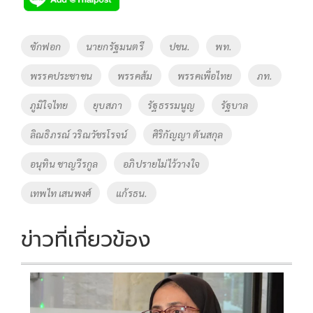
b
er
y
e
o
Li
Tags
ซักฟอก
นายกรัฐมนตรี
ปชน.
พท.
o
n
พรรคประชาชน
พรรคส้ม
พรรคเพื่อไทย
ภท.
k
k
ภูมิใจไทย
ยุบสภา
รัฐธรรมนูญ
รัฐบาล
ลิณธิภรณ์ วริณวัชรโรจน์
ศิริกัญญา ตันสกุล
อนุทิน ชาญวีรกูล
อภิปรายไม่ไว้วางใจ
เทพไท เสนพงศ์
แก้รธน.
ข่าวที่เกี่ยวข้อง