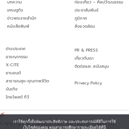
บทความ
ท่องเที่ยว – ศิลปวัฒนธรรม
เศรษฐกิจ
ประชาสัมพันธ์
ข่าวพระราชสำนัก
ภูมิภาค
หนังสือพิมพ์
สิ่งแวดล้อม
ต่างประเทศ
PR & PRESS
อาชญากรรม
เกี่ยวกับเรา
X-CITE
ติดต่อและ สนับสนุน
ยานยนต์
สาธารณสุข-คุณภาพชีวิต
Privacy Policy
บันเทิง
ไทยโพสต์ ทีวี
Copyright© thaipost.net, All rights reserved.,
เราใช้คุกกี้เพื่อพัฒนาประสิทธิภาพ และประสบการณ์ที่ดีในการใช้
เว็บไซต์ของคุณ คุณสามารถศึกษารายละเอียดได้ที่นี่