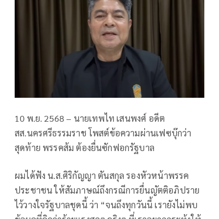
10 พ.ย. 2568 – นายเทพไท เสนพงศ์ อดีต
สส.นครศรีธรรมราช โพสต์ข้อความผ่านเฟซบุ๊กว่า
สุดท้าย พรรคส้ม ต้องยื่นซักฟอกรัฐบาล
ผมได้ฟัง น.ส.ศิริกัญญา ตันสกุล รองหัวหน้าพรรค
ประชาชน ให้สัมภาษณ์ถึงกรณีการยื่นญัตติอภิปราย
ไว้วางใจรัฐบาลชุดนี้ ว่า “จนถึงทุกวันนี้ เรายังไม่พบ