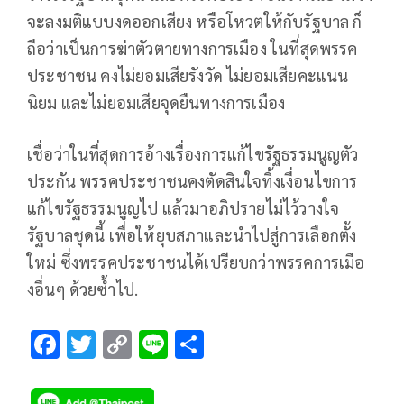
จะลงมติแบบงดออกเสียง หรือโหวตให้กับรัฐบาล ก็
ถือว่าเป็นการฆ่าตัวตายทางการเมือง ในที่สุดพรรค
ประชาชน คงไม่ยอมเสียรังวัด ไม่ยอมเสียคะแนน
นิยม และไม่ยอมเสียจุดยืนทางการเมือง
เชื่อว่าในที่สุดการอ้างเรื่องการแก้ไขรัฐธรรมนูญตัว
ประกัน พรรคประชาชนคงตัดสินใจทิ้งเงื่อนไขการ
แก้ไขรัฐธรรมนูญไป แล้วมาอภิปรายไม่ไว้วางใจ
รัฐบาลชุดนี้ เพื่อให้ยุบสภาและนำไปสู่การเลือกตั้ง
ใหม่ ซึ่งพรรคประชาชนได้เปรียบกว่าพรรคการเมือ
งอื่นๆ ด้วยซ้ำไป.
F
T
C
Li
S
ac
wi
o
n
h
e
tt
p
e
ar