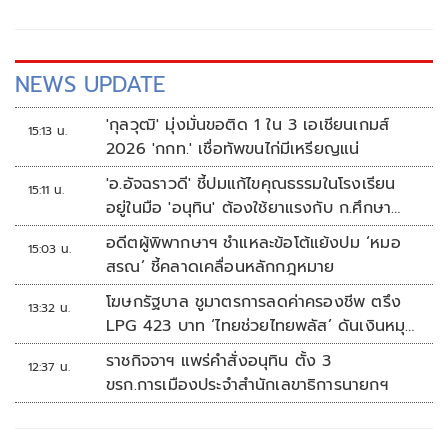
NEWS UPDATE
'กุลวุฒิ' มุ่งมั่นขอติด 1 ใน 3 เอเชียนเกมส์
15:13 น.
2026 'กกท.' เชื่อทัพขนไก่มีเหรียญแน่
'อ.อัจฉราวดี' ชี้ปมแก้ไขคุณธรรมในโรงเรียน
15:11 น.
อยู่ในมือ 'อนุทิน' ต้องใช้ยาแรงกับ ก.ศึกษา
เรื่องปืนแค่ปลายเหตุ
อดีตผู้พิพากษาฯ ชำแหละข้อโต้แย้งปม ‘หมอ
15:03 น.
สรณ’ ชี้คลาดเคลื่อนหลักกฎหมาย
โฆษกรัฐบาล ชูมาตรการลดค่าครองชีพ ตรึง
13:32 น.
LPG 423 บาท ‘ไทยช่วยไทยพลัส’ ดันเงินหมุน
แสนล้าน
ราชกิจจาฯ แพร่คำสั่งอนุทิน ตั้ง 3
12:37 น.
ขรก.การเมืองประจำสำนักเลขาธิการนายกฯ