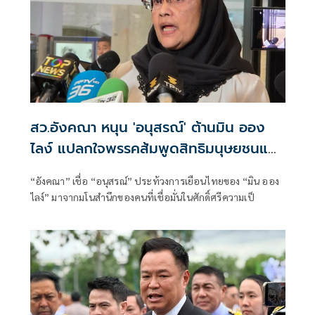
สว.อังคณา หนุน 'อนุสรณ์' ต้านมิน ออง
ไลง์ แปลกใจพรรคส้มพูดสิทธิมนุษยชนแต่
กลับเงียบ
“อังคณา” เชื่อ “อนุสรณ์” ประท้วงการเยือนไทยของ “มิน ออง
ไลง์” มาจากมโนสำนึกของคนที่เชื่อมั่นในศักดิ์ศรีความเป็