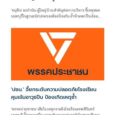
'อนุทิน' ยกกำนัน-ผู้ใหญ่บ้าน สำคัญต่อการบริหาร ชี้เหตุสลด
นนทบุรีในฐานะนักปกครองต้องป้องกัน ย้ำห้ามพกปืน ล้อม
คอกแล้วแต่ยังเล็ดลอดได้ ขอร่วมมือดูแลพื้นที่เข้ม เตรียมรุดลงดู
ที่เกิดเหตุ
'ปชน.' จี้ยกระดับความปลอดภัยโรงเรียน
คุมเข้มอาวุธปืน ป้องเกิดเหตุซ้ำ
'พรรคประชาชน' เสียใจ เหตุกราดยิงโรงเรียนเทพศิรินทร์
นนทบุรี จี้คุมอาวุธปืน-ยกระดับความปลอดภัยในสถานศึกษา