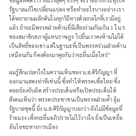
ข้อมูลที่คิดว่าร้ายแรงสุดๆ จริงๆ ที่เราอยากกระทุ้งให้
รัฐบาลแก้ไขเปลี่ยนแปลง หรือทำอะไรบางอย่าง เรา
ได้พยายามผลักดันในทุกวิถีทางด้วยกลไกที่เรามีอยู่
แล้ว ถ้าจะมีพรรคฝ่ายค้านที่มีเสียงร่วมกันเกิน 1 ใน 5
ของสมาชิกสภาผู้แทนราษฎร ไปยื่นเราคงห้ามไม่ได้
เป็นสิทธิ์ของเขา แต่ในฐานะที่เป็นพรรคร่วมฝ่ายค้าน
เหมือนกัน ก็คงต้องมาคุยกันว่าจะยื่นเมื่อไหร่”
ผมรู้สึกแปลกใจในความเห็นของ น.ส.ศิริกัญญา ที่
ออกมาแสดงท่าทีเช่นนี้ ซึ่งทำให้พรรคเพื่อไทย ซึ่ง
คอยจ้องจับผิด สร้างประเด็นหรือเปิดประเด็นให้
สังคมเห็นว่า พรรคประชาชนเป็นพรรคฝ่ายค้ำ อุ้ม
รัฐบาลชุดนี้ ยิ่ง น.ส.ศิริกัญญาบอกว่า ยังไม่มีข้อมูลที่
ร้ายแรง เพื่อจะยื่นอภิปรายไม่ไว้วางใจ ยิ่งเป็นเหยื่อ
อันโอชะทางการเมือง