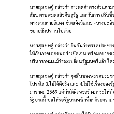
นายสุรเชษฐ์ กล่าวว่า การลดค่าทางด่วนสามา
สัมปทานหมดแล้วคืนสู่รัฐ​ แลกกับการปรับขึ้น
ทางด่วนสายสีแดง​ ช่วงแจ้งวัฒนะ​ -​บางปะอิน​ 
ขยายสัมปทานไปด้วย​
นายสุรเชษฐ์ กล่าวว่า ยืนยันว่าพรรคประชา
ให้กับภาคเอกชนอย่างชัดเจน​ พร้อมอยากชวนคิด
บริหารกทม.แม้ว่าจะเปลี่ยน​รัฐมนตรีแล้ว​ ใค
นายสุรเชษฐ์ กล่าวว่า จุดยืนของพรรคประชาชน 
โปร่งใส​ 3.ไม่ได้ดีจริง และ 4.ไม่ใช่เรื่องของรั
มกราคม 2569​ แต่กำลังคิดจะสร้างภาระให้กั
รัฐบาลนี้​ ขอให้รอรัฐบาลหน้าที่มาด้วยความช