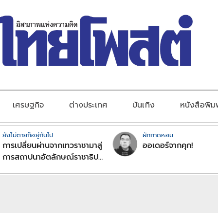
เศรษฐกิจ
ต่างประเทศ
บันเทิง
หนังสือพิม
ยังไม่ตายก็อยู่กันไป
ผักกาดหอม
การเปลี่ยนผ่านจากเทวราชามาสู่
ออเดอร์จากคุก!
การสถาปนาอัตลักษณ์ราชาธิป
ไตยแบบพุทธศาสนาในพระไตร
ปิฏก : สามัญผลสูตรในฐานะ
ทฤษฎีขีดจำกัดของอำนาจรัฐ
เหนือแรงงานและทรัพย์สิน