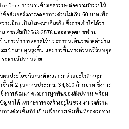
Double Deck ยาวนานข้ามศตวรรษ ต่อความร่ำรวยให้
ั้งข้อสังเกตถึงการลดค่าทางด่วนไม่เกิน 50 บาทเพื่อ
งเมือง​ เป็นโฆษณาเกินจริง​ ซึ่งอาจเข้าใจได้ว่า
าน​ จากเดิม​ปี​2563-2578 และล่าสุดขยายข้าม
601 เป็นการทำการตลาดให้ประชาชนเห็นว่าจ่ายค่าผ่าน
ากระเป๋านายทุนสูงขึ้น​ และการขึ้นทางด่วนฟรีวันหยุด
ขการขยายสัปทานด้วย
ด้รับผลประโยชน์​ลดลง​ต้องแลกมาด้วยอะไร​ต่างๆมา
นที่​ 2 มูลค่า​งบ​ประมาณ 34,800 ล้านบาท​ ซึ่งการ
ข็งการพัฒนา​ ดเวยการผูกพัน​ของสัมปทาน​ พร้อม
ญหาได้​ เพราะการก่อสร้างอยู่ในช่วง​ งามวงศ์วาน​ -​
ับทางด่วนชั้นที่​1 เป็นเพียงการเพิ่มพื้นที่จอดรถทาง