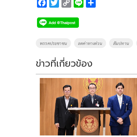
F
T
C
Li
S
ac
wi
o
n
h
e
tt
p
e
ar
b
er
y
e
o
Li
Tags
พรรคประชาชน
ลดค่าทางด่วน
สัมปทาน
o
n
k
k
ข่าวที่เกี่ยวข้อง