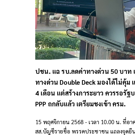
ปชน.​ แฉ รบ.ลดค่าทางด่วน ​50 บาท
ทางด่วน Double Deck มองได้ไม่คุ้ม​ แก
4 เดือน​ แต่สร้างภาระยาว ควรรอรัฐบา
PPP ถกลับแล้ว เตรียมชงเข้า ครม.
15 พฤศจิกายน 2568 - เวลา 10.00 น. ที่อา
สส.บัญชี​รายชื่อ​ พรรค​ประชาชน แถลงจุด