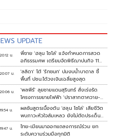
EWS UPDATE
พี่ชาย 'ฮลุน โซโล่' แจ้งกำหนดการสวด
20:12 น.
อภิธรรมศพ เตรียมจัดพิธีฌาปนกิจ 11
ส.ค.
'ลลิดา' โต้ 'รักชนก' ปมงบน้ำบาดาล ชี้
20:07 น.
พื้นที่ ปชน.ได้วงเงินเฉลี่ยสูงสุด
'พลพีร์' ลุยชายแดนสุรินทร์ สั่งเร่งรัด
20:06 น.
โครงการขยายไฟฟ้า 'ปราสาทตาควาย-
เนิน 350'
ผลชันสูตรเบื้องต้น 'ฮลุน โซโล่' เสียชีวิต
19:54 น.
พบภาวะหัวใจล้มเหลว ยังไม่ตัดประเด็น
สารพิษ รอจอร์เจียส่งผลตรวจครั้งแรก
ไทย-เมียนมาออกแถลงการณ์ร่วม ยก
19:47 น.
ระดับความร่วมมือทุกมิติ