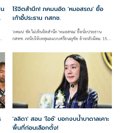
ิน
ไร้จิตสำนึก! ภคมนอัด 'หมอสรณ' ยื้อ
เก้าอี้ประธาน กสทช.
'ภคมน' ซัด ไม่เห็นจิตสำนึก 'หมอสรณ' ยื้อนั่งประธาน
กสทช. เหน็บให้เหตุผลแบบศรีธนญชัย อ้างกลัวผิดม. 157
ย
ทั้งที่ไม่มีคุณสมบัติตั้งแต่แรก จี้ 'นายกฯ' เลิกแบก ยื่นโปรด
ทย
เกล้าฯปลดพ้นตำแหน่งได้แล้ว
ร
'ลลิดา' สอน 'ไอซ์' บอกงบน้ำบาดาลเคาะ
พื้นที่ก่อนเลือกตั้ง!