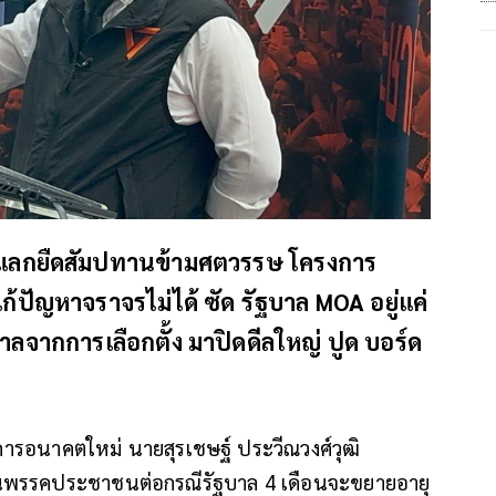
​ แลกยืดสัมปทานข้ามศตวรรษ​ โครงการ
้ปัญหาจราจรไม่ได้​ ซัด​ รัฐบาล​ MOA​ อยู่แค่
ลจากการเลือกตั้ง มา​ปิดดีลใหญ่​ ปูด บอร์ด
คารอนาคตใหม่ นายสุรเชษฐ์ ประวีณวงศ์วุฒิ​
ยืนพรรคประชาชนต่อกรณีรัฐบาล 4 เดือนจะขยายอายุ