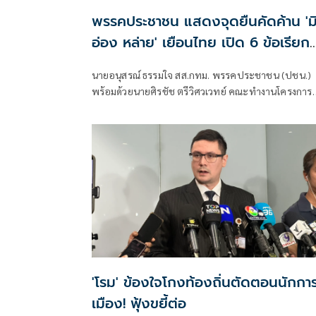
พรรคประชาชน แสดงจุดยืนคัดค้าน 'ม
อ่อง หล่าย' เยือนไทย เปิด 6 ข้อเรียก
ร้องรัฐสภา-รัฐบาล
นายอนุสรณ์ ธรรมใจ สส.กทม. พรรคประชาชน (ปชน.)
พร้อมด้วยนายศิรชัช ตรีวิศวเวทย์ คณะทำงานโครงการ
เครือข่ายประชาธิปไตยอาเซียนเพื่อสันติภาพ สิทธิมนุษ
ชน และการพัฒนาอย่างยั่งยืน แถลงคัดค้านการเยือนไ
อย่างเป็นทางการของพลเอกอาวุโส มิน ออง ไลง์
'โรม' ข้องใจโกงท้องถิ่นตัดตอนนักกา
เมือง! ฟุ้งขยี้ต่อ