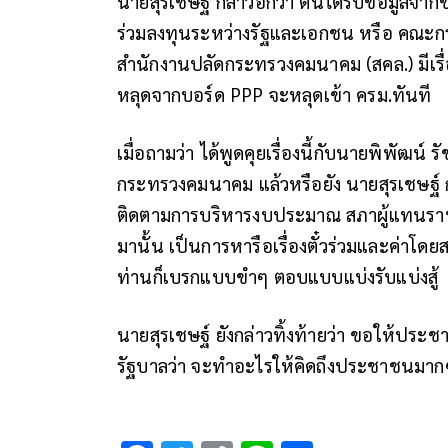
นายสุรเชษฐ์ กล่าวอีกว่า ตนได้รับข้อมูล
ร่วมลงทุนระหว่างรัฐและเอกชน หรือ​ คณะกร
สำนักงานปลัดกระทรวงคมนาคม​ (สคล.) มีเรื
หลุดจากบอร์ด PPP จะหลุดเข้า ครม.ทันที
เมื่อถามว่า ได้พูดคุยเรื่องนี้กับนายพิพัฒน
กระทรวงคมนาคม แล้วหรือยัง นายสุรเชษฐ์ 
ติดตามการบริหารงบประมาณ สภาผู้แทนราษฎร เ
มานั้น เป็นการหารือเรื่องตั๋วร่วมและค่าโ
ท่านก็เบรกแบบขำๆ ตอบแบบแบ่งรับแบ่งสู้
นายสุรเชษฐ์ ยังกล่าวทิ้งท้ายว่า ขอให้ประชาช
รัฐบาลว่า จะทำอะไรให้คิดถึงประชาชนมาก