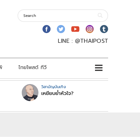
LINE : @THAIPOST
พ์
ไทยโพสต์ ทีวี
วิสามัญบันเทิง
เหยียบย่ำหัวใจ?