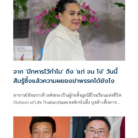
จาก 'มีทหารไว้ทำไม' ถึง 'แก่ จน โง่' วันนี้
ส้มรู้ซึ้งแล้วความผยองฆ่าพรรคได้ยังไง
อาจารย์อัจฉราวดี วงศ์สกล เป็นผู้ก่อตั้งมูลนิธิโรงเรียนแห่งชีวิต
(School of Life Thailand)และองค์กรโนอิ้ง บุดด้า เพื่อการ
ปกป้องพระพุทธศา