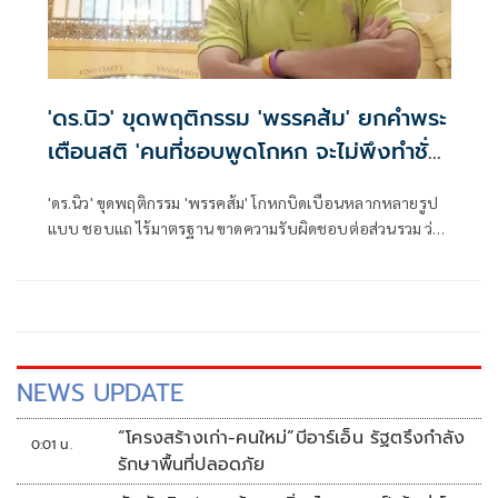
'ดร.นิว' ขุดพฤติกรรม 'พรรคส้ม' ยกคำพระ
เตือนสติ 'คนที่ชอบพูดโกหก จะไม่พึงทำชั่ว
นั้นไม่มี'
'ดร.นิว' ขุดพฤติกรรม 'พรรคส้ม' โกหกบิดเบือนหลากหลายรูป
แบบ ชอบแถ ไร้มาตรฐาน ขาดความรับผิดชอบต่อส่วนรวม ว่า
แต่เขาอิเหนาเป็นเอง ยกคำพระเตือนสติ 'คนที่ชอบพูดโกหก
จะไม่พึงทำชั่วนั้นไม่มี'
NEWS UPDATE
“โครงสร้างเก่า-คนใหม่”บีอาร์เอ็น รัฐตรึงกำลัง
0:01 น.
รักษาพื้นที่ปลอดภัย