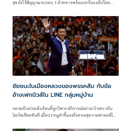
สุข ยังไร้สัญญาณรบรอบ 3 ย้ำทหารพร้อมปกป้องอธิปไตย
ควบคู่กระตุ้นท่องเที่ยว ลั่นสานต่อแนวทาง 'บิ๊กเล็ก' ยกระดับ
คุณภาพทหารชายแดน- ชั้นผู้น้อย
ชัยชนะในเมืองหลวงของพรรคส้ม กับข้อ
อ้างเฟกนิวส์ใน LINE กลุ่มหมู่บ้าน
กลายเป็นประเด็นร้อนที่ถูกวิพากษ์วิจารณ์อย่างกว้างขวางใน
โลกโซเชียลทันที เมื่อปรากฏคำชี้แจงถึงสาเหตุความพ่ายแพ้ใน
ภาพรวมของพรรคประชาชน หรือ “พรรคส้ม” ที่ขัดแย้งกับ
หลักความจริงอย่างย้อนแย้ง