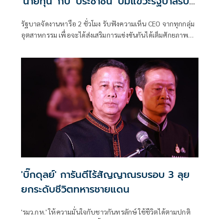
'นายทุน' กับ 'ประชาชน' ปมแขวะรัฐบาลรับ
ฟัง CEO
รัฐบาลจัดงานหารือ 2 ชั่วโมง รับฟังความเห็น CEO จากทุกกลุ่ม
อุตสาหกรรม เพื่อจะได้ส่งเสริมการแข่งขันกันได้เต็มศักยภาพทั้ง
ในและต่างประเทศ มีฝ่ายค้านบอกให้จัดงานฟังประชาชนบ้าง
'บิ๊กดุลย์' การันตีไร้สัญญาณรบรอบ 3 ลุย
ยกระดับชีวิตทหารชายแดน
'รมว.กห.' ให้ความมั่นใจกับชาวกันทรลักษ์ ใช้ชีวิตได้ตามปกติ