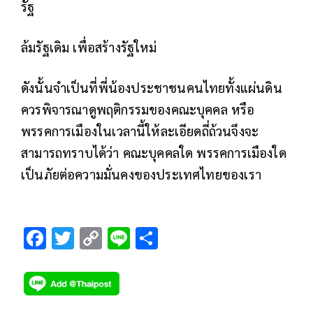
รัฐ
ล้มรัฐเดิม เพื่อสร้างรัฐใหม่
ดังนั้นจำเป็นที่พี่น้องประชาชนคนไทยทั้งแผ่นดิน
ควรพิจารณาดูพฤติกรรมของคณะบุคคล หรือ
พรรคการเมืองในเวลานี้ให้ละเอียดถี่ถ้วนจึงจะ
สามารถทราบได้ว่า คณะบุคคลใด พรรคการเมืองใด
เป็นภัยต่อความมั่นคงของประเทศไทยของเรา
F
T
C
Li
S
ac
wi
o
n
h
e
tt
p
e
ar
b
er
y
e