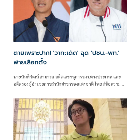
ตายเพราะปาก! 'วาทะเด็ด' ฉุด 'ปชน.-พท.'
พ่ายเลือกตั้ง
นายนันทิวัฒน์ สามารถ อดีตเลขานุการรมว.ต่างประเทศ และ
อดีตรองผู้อำนวยการสำนักข่าวกรองแห่งชาติ โพสต์ข้อความ
ผ่านเฟซบุ๊กในหัวข้อ "เลือกตั้ง​ 69" โดยระบุว่า