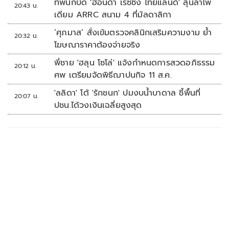
ทัพนักบิด 'ฮอนด้า เรซซิ่ง ไทยแลนด์' ลุ้นล่าโพ
20:43 น.
เดียม ARRC สนาม 4 ที่มัลดาลิกา
‘ศุภมาส’ สั่งเข้มตรวจคลินิกเสริมความงาม ย้ำ
20:32 น.
โฆษณาราคาต้องจ่ายจริง
พี่ชาย 'ฮลุน โซโล่' แจ้งกำหนดการสวดอภิธรรม
20:12 น.
ศพ เตรียมจัดพิธีฌาปนกิจ 11 ส.ค.
'ลลิดา' โต้ 'รักชนก' ปมงบน้ำบาดาล ชี้พื้นที่
20:07 น.
ปชน.ได้วงเงินเฉลี่ยสูงสุด