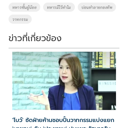
o
Li
Tags
ทหารชั้นผู้น้อย
ทหารมีไว้ทำไม
บ่อนทำลายกองทัพ
o
n
วาทกรรม
k
k
ข่าวที่เกี่ยวข้อง
'โบว์' ซัดฝ่ายค้านชอบปั้นวาทกรรมแบ่งแยก