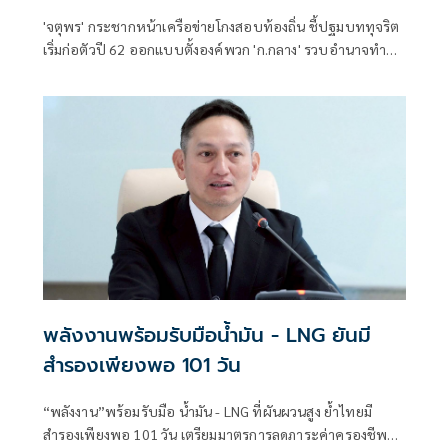
เข็ดหลาบ
'จตุพร' กระชากหน้าเครือข่ายโกงสอบท้องถิ่น ชี้ปฐมบททุจริต
เริ่มก่อตัวปี 62 ออกแบบตั้งองค์พวก 'ก.กลาง' รวบอำนาจทำ
รมต.เป็นฝ่ายเสียงข้างน้อย กระตุ้น ปปช.รื้อตรวจสอบตั้งแต่ปี
62 จับกุมลงโทษให้เข็ดหลาบ
พลังงานพร้อมรับมือน้ำมัน - LNG ยันมี
สำรองเพียงพอ 101 วัน
“พลังงาน”พร้อมรับมือ น้ำมัน - LNG ที่ผันผวนสูง ย้ำไทยมี
สำรองเพียงพอ 101 วัน เตรียมมาตรการลดภาระค่าครองชีพ