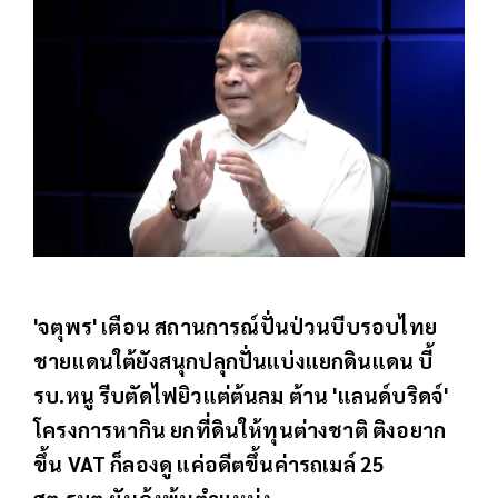
'จตุพร' เตือน สถานการณ์ปั่นป่วนบีบรอบไทย
ชายแดนใต้ยังสนุกปลุกปั่นแบ่งแยกดินแดน บี้
รบ.หนู รีบตัดไฟยิวแต่ต้นลม ต้าน 'แลนด์บริดจ์'
โครงการหากิน ยกที่ดินให้ทุนต่างชาติ ติงอยาก
ขึ้น VAT ก็ลองดู แค่อดีตขึ้นค่ารถเมล์ 25