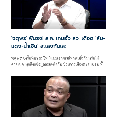
'จตุพร' ฟันธง! ส.ค. เกมฮั้ว สว. เดือด 'ส้ม-
แดง-น้ำเงิน' ละเลงกันเละ
'จตุพร' ชงรื้อที่มา สว.ใหม่ แนะเอกซเรย์ทุกคนฮั้วกันหรือไม่
คาด ส.ค. ทุกสีงัดข้อมูลละเลงใส่กัน ป่วนการเมืองตะลุมบอน ทั้ง
ส้ม-แดง-น้ำเงินเละเทะ ไม่เหลือพื้นที่การเมืองดีให้ยืน