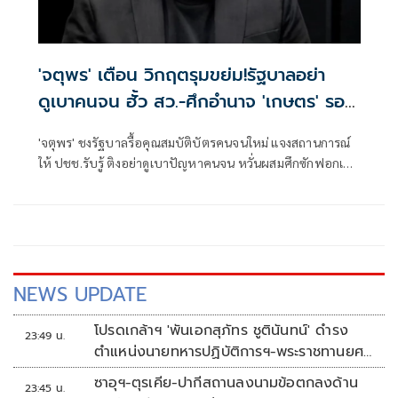
'จตุพร' เตือน วิกฤตรุมขย่ม!รัฐบาลอย่า
ดูเบาคนจน ฮั้ว สว.-ศึกอำนาจ 'เกษตร' รอ
ระเบิด
'จตุพร' ชงรัฐบาลรื้อคุณสมบัติบัตรคนจนใหม่ แจงสถานการณ์
ให้ ปชช.รับรู้ ติงอย่าดูเบาปัญหาคนจน หวั่นผสมศึกซักฟอกเปิด
ประชุมสภาหน้า พร้อมกับดักขั้วอำนาจเก่า-ใหม่ใน ก.เกษตร
จ้องล้างบางกัน ชี้ล้วนวิกฤตใหญ่จ่อรุมขย่ม'อนุทิน'
NEWS UPDATE
โปรดเกล้าฯ 'พันเอกสุภัทร ชูตินันทน์' ดำรง
23:49 น.
ตำแหน่งนายทหารปฏิบัติการฯ-พระราชทานยศ
'พลตรี'
ซาอุฯ-ตุรเคีย-ปากีสถานลงนามข้อตกลงด้าน
23:45 น.