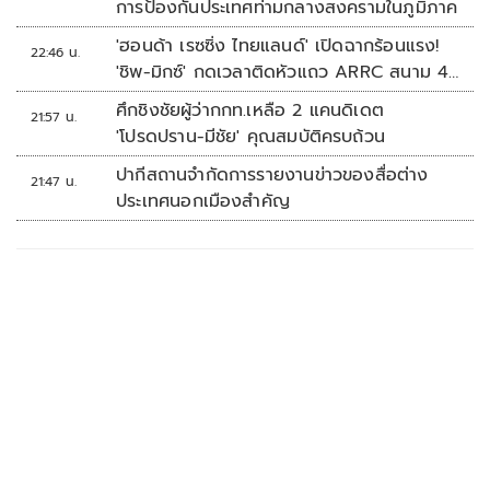
การป้องกันประเทศท่ามกลางสงครามในภูมิภาค
'ฮอนด้า เรซซิ่ง ไทยแลนด์' เปิดฉากร้อนแรง!
22:46 น.
'ชิพ-มิกซ์' กดเวลาติดหัวแถว ARRC สนาม 4
ที่มัลดาลิกา
ศึกชิงชัยผู้ว่ากกท.เหลือ 2 แคนดิเดต
21:57 น.
'โปรดปราน-มีชัย' คุณสมบัติครบถ้วน
ปากีสถานจำกัดการรายงานข่าวของสื่อต่าง
21:47 น.
ประเทศนอกเมืองสำคัญ