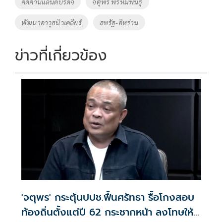
คัดค้านแลนด์บริดจ์
จตุพร พรหมพันธุ์
พัฒนาอาวุธนิวเคลียร์
สหรัฐ-อิหร่าน
ข่าวที่เกี่ยวข้อง
'จตุพร' กระตุ้นปปช.ฟื้นศรัทธา รื้อโกงสอบ
ท้องถิ่นตั้งแต่ปี 62 กระชากหน้า ลงโทษให้