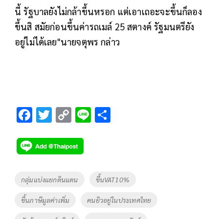
นี้ รัฐบาลยังไม่กล้าขึ้นหรอก แต่เอาเถอะจะขึ้นก็ลอง
ขึ้นสิ สมัยก่อนขึ้นค่ารถเมล์ 25 สตางค์ รัฐมนตรียัง
อยู่ไม่ได้เลย"นายจตุพร กล่าว
F
T
C
Li
S
ac
wi
o
n
h
e
tt
p
e
ar
b
er
y
e
o
Li
Tags
กลุ่มแบ่งแยกดินแดน
ขึ้นVAT10%
o
n
ขึ้นภาษีมูลค่าเพิ่ม
คนยิวอยู่ในประเทศไทย
k
k