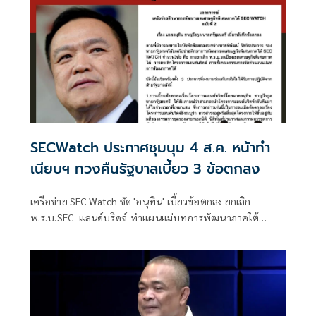
SECWatch ประกาศชุมนุม 4 ส.ค. หน้าทำ
เนียบฯ ทวงคืนรัฐบาลเบี้ยว 3 ข้อตกลง
เครือข่าย SEC Watch ซัด 'อนุทิน' เบี้ยวข้อตกลง ยกเลิก
พ.ร.บ.SEC -แลนด์บริดจ์-ทำแผนแม่บทการพัฒนาภาคใต้
ประกาศนัดชุมนุมหน้าทำเนียบฯ 4 ส.ค. ทวงบันทึกข้อตกลง 3
ข้อ