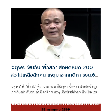
ต่อเนื่อง
'จตุพร' ฟันฉับ 'ฮั้วสว.' ส่อผิดหมด 200
สว.ไม่เหลือสักคน เหตุมาจากกติกา รธน.60
เป็นปัญหา
'จตุพร' ย้ำ 'ฮั้ว สว' ที่มาจาก รธน.มีปัญหา ชี้แต่ละฝ่ายงัดข้อมูล
เก่าเถียงกันสับสน ลั่นยึดกติกาเปะๆ เอ็กซ์เรย์ถ้วนหน้า เชื่อ 200
สว.ไม่เหลือสักคน