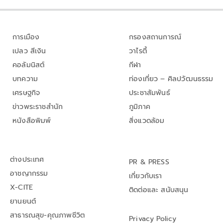
การเมือง
กรองสถานการณ์
เปลว สีเงิน
วาไรตี้
คอลัมนิสต์
กีฬา
บทความ
ท่องเที่ยว – ศิลปวัฒนธรรม
เศรษฐกิจ
ประชาสัมพันธ์
ข่าวพระราชสำนัก
ภูมิภาค
หนังสือพิมพ์
สิ่งแวดล้อม
ต่างประเทศ
PR & PRESS
อาชญากรรม
เกี่ยวกับเรา
X-CITE
ติดต่อและ สนับสนุน
ยานยนต์
สาธารณสุข-คุณภาพชีวิต
Privacy Policy