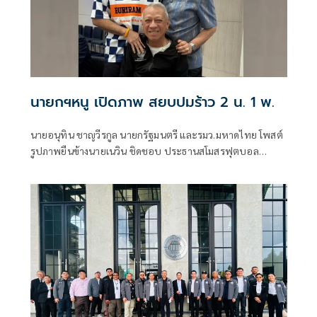
นายกฯหนู เปิดภาพ สยบปมร้าว 2 น. 1 พ.
นายอนุทิน ชาญวีรกูล นายกรัฐมนตรี และรมว.มหาดไทย โพสต์
รูปภาพยืนข้างนายเนวิน ชิดชอบ ประธานสโมสรฟุตบอล
บุรีรัมย์ ยูไนเต็ด และนายพิพัฒน์ รัชกิจประการ