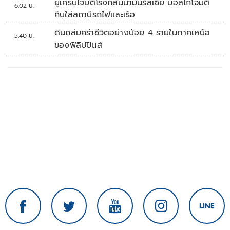
ยูเครนโจมตีโรงกลั่นน้ำมันรัสเซีย มอสโกโจมตี
6:02 น.
คืนใส่สถานีรถไฟและเรือ
ดินถล่มคร่าชีวิตอย่างน้อย 4 รายในภาคเหนือ
5:40 น.
ของฟิลิปปินส์