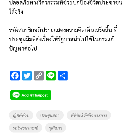
ปลอดภัยทางวิศวกรรมที่ช่วยปกป้องชีวิตประชาชน
ได้จริง
หลังสมาชิกอภิปรายแสดงความคิดเห็นเสร็จสิ้น ที่
ประชุมมีมติส่งเรื่องให้รัฐบาลนำไปใช้ในการแก้
ปัญหาต่อไป
F
T
C
Li
S
ac
wi
o
n
h
e
tt
p
e
ar
b
er
y
e
o
Li
Tags
ญัตติด่วน
ประชุมสภา
พิพัฒน์ รัชกิจประการ
o
n
รถไฟชนรถเมล์
วุฒิสภา
k
k