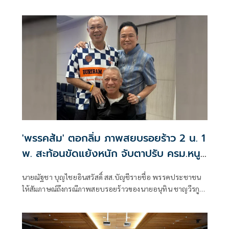
"กระตุกเตือน : ทวงผลประชามติ แก้ไขรัฐธรรมนูญ" โดยระบุว่า
'พรรคส้ม' ตอกลิ่ม ภาพสยบรอยร้าว 2 น. 1
พ. สะท้อนขัดแย้งหนัก จับตาปรับ ครม.หนู
2 จูบปากหรือเขี่ยทิ้ง
นายณัฐชา บุญไชยอินสวัสดิ์ สส.บัญชีรายชื่อ พรรคประชาชน
ให้สัมภาษณ์ถึงกรณีภาพสยบรอยร้าวของนายอนุทิน ชาญวีรกูล
นายกรัฐมนตรีและรัฐมนตรีว่าการกระทรวงมหาดไทย ในฐานะ
หัวหน้าพรรคภูมิใจไทย กับนายเนวิน ชิดชอบ ประธานสโมสร
ฟุตบอลบุรีรัมย์ยูไนเต็ด และนายพิพัฒน์ รัชกิจประการ รอง