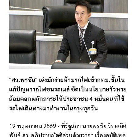
"สว.พรชัย" เฉ่งมักง่ายห้ามรถไฟเข้ากทม.ชั้นใน
แก้ปัญหารถไฟชนรถเมล์ ซัดเป็นนโยบายวัวหาย
ล้อมคอก ผลักภาระให้ประชาชน 4 หมื่นคนที่ใช้
รถไฟเดินทางมาทำงานในกรุงทุกวัน
19 พฤษภาคม 2569 - ที่รัฐสภา นายพรชัย วิทยเลิศ
พันธุ์ สว. อภิปรายญัตติด่วนด้วยวาจา เรื่องอุบัติเหตุ