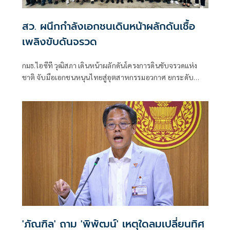
สว. ผนึกกำลังเอกชนเดินหน้าผลักดันเชื้อ
เพลิงขับดันจรวด
กมธ.ไอซีที วุฒิสภา เดินหน้าผลักดันโครงการดินขับจรวดแห่ง
ชาติ จับมือเอกชนหนุนไทยสู่อุตสาหกรรมอวกาศ ยกระดับ
เทคโนโลยีประเทศชาติบนเวทีโลก
'ภัณฑิล' ถาม 'พิพัฒน์' เหตุใดลมเปลี่ยนทิศ