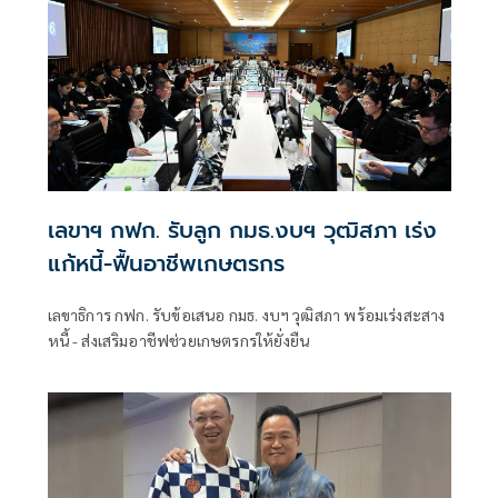
นายกรัฐมนตรี และรัฐมนตรีว่าการกระทรวงคมนาคม
เลขาฯ กฟก. รับลูก กมธ.งบฯ วุฒิสภา เร่ง
แก้หนี้-ฟื้นอาชีพเกษตรกร
เลขาธิการ กฟก. รับข้อเสนอ กมธ. งบฯ วุฒิสภา พร้อมเร่งสะสาง
หนี้ - ส่งเสริมอาชีฟช่วยเกษตรกรให้ยั่งยืน