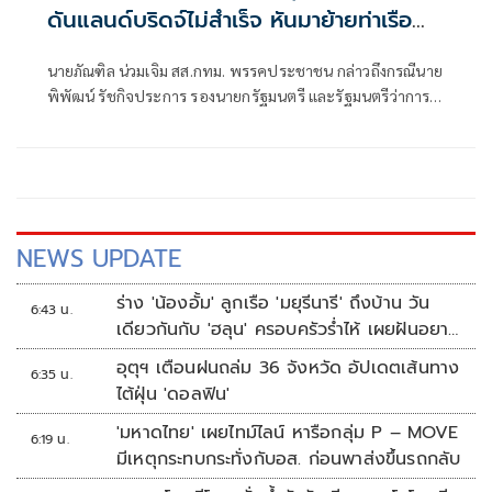
ดันแลนด์บริดจ์ไม่สำเร็จ หันมาย้ายท่าเรือ
คลองเตย
นายภัณฑิล น่วมเจิม สส.กทม. พรรคประชาชน กล่าวถึงกรณีนาย
พิพัฒน์ รัชกิจประการ รองนายกรัฐมนตรี และรัฐมนตรีว่าการ
กระทรวงคมนาคม เตรียมจะย้ายท่าเรือคลองเตยไปยังท่าเรือ
แหลมฉบัง และพัฒนาพื้นที่เป็นเอ็นเตอร์เทนเมนต์คอมเพล็กซ์
(Entertainment Complex) โดยไม่มีกาสิโน ว่า หลังเลือกตั้ง
ใหญ่ ตนเคยพูดคุยกับนายพิพัฒน์เกี่ยวกับเรื่องท่าเรือคลองเตย
NEWS UPDATE
ร่าง 'น้องอั้ม' ลูกเรือ 'มยุรีนารี' ถึงบ้าน วัน
6:43 น.
เดียวกันกับ 'ฮลุน' ครอบครัวร่ำไห้ เผยฝันอยาก
เป็นทหารเรือ
อุตุฯ เตือนฝนถล่ม 36 จังหวัด อัปเดตเส้นทาง
6:35 น.
ไต้ฝุ่น 'ดอลฟิน'
'มหาดไทย' เผยไทม์ไลน์ หารือกลุ่ม P – MOVE
6:19 น.
มีเหตุกระทบกระทั่งกับอส. ก่อนพาส่งขึ้นรถกลับ