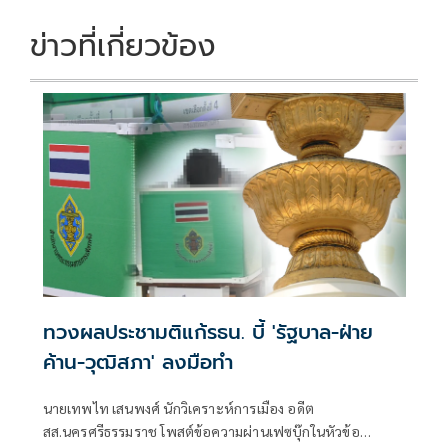
ข่าวที่เกี่ยวข้อง
ทวงผลประชามติแก้รธน. บี้ 'รัฐบาล-ฝ่าย
ค้าน-วุฒิสภา' ลงมือทำ
นายเทพไท เสนพงศ์ นักวิเคราะห์การเมือง อดีต
สส.นครศรีธรรมราช โพสต์ข้อความผ่านเฟซบุ๊กในหัวข้อ