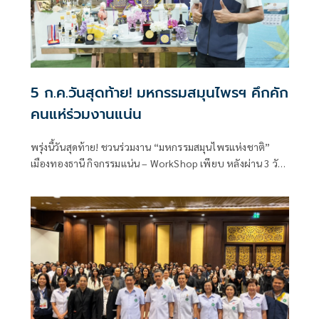
5 ก.ค.วันสุดท้าย! มหกรรมสมุนไพรฯ คึกคัก
คนแห่ร่วมงานแน่น
พรุ่งนี้วันสุดท้าย! ชวนร่วมงาน “มหกรรมสมุนไพรแห่งชาติ”
เมืองทองธานี กิจกรรมแน่น – WorkShop เพียบ หลังผ่าน 3 วัน
กระแสตอบรับปร