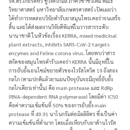
รศ.ดร.เกียรติทวี ชูวงศ์โกมล ภาควิชาชีวเคมี คณะ
วิทยาศาสตร์ มหาวิทยาลัยเกษตรศาสตร์ เปิดเผยว่า
ได้ทำการทดสอบวิจัยตำรับยาสมุนไพรเคอร่าจนเสร็จ
สิ้น และได้ส่งผลงานวิจัยตีพิมพ์ในวารสารระดับ
นานาชาติ ในหัวข้อเรื่อง KERRA, mixed medicinal
plant extracts, inhibits SARS-CoV-2 targets
enzymes and Feline corona virus. โดยพบว่าสาร
สกัดของสมุนไพรตำรับเคอร่า KERRA นั้นมีฤทธิ์ใน
การยับยั้งเอนไซม์ขยายตัวของไวรัสโควิด 19 ถึงสอง
กลไก (ตามปกติแล้วยาแผนปัจจุบันจะมีฤทธิ์ยับยั้ง
กลไกเดียวเท่านั้น) คือ main protease และ RdRp
(RNA-dependent RNA polymerase) โดยมีค่า IC50
คือค่าความเข้มข้นที่ 50% ของการยับยั้ง main
protease ที่ 49.91 นาโนกรัมต่อมิลลิลิตร ซึ่งเป็นค่า
ความเข้มข้นที่ต่ำมาก โดยเมื่อเทียบกับยาต้านไวรัส