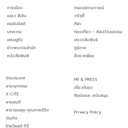
การเมือง
กรองสถานการณ์
เปลว สีเงิน
วาไรตี้
คอลัมนิสต์
กีฬา
บทความ
ท่องเที่ยว – ศิลปวัฒนธรรม
เศรษฐกิจ
ประชาสัมพันธ์
ข่าวพระราชสำนัก
ภูมิภาค
หนังสือพิมพ์
สิ่งแวดล้อม
ต่างประเทศ
PR & PRESS
อาชญากรรม
เกี่ยวกับเรา
X-CITE
ติดต่อและ สนับสนุน
ยานยนต์
สาธารณสุข-คุณภาพชีวิต
Privacy Policy
บันเทิง
ไทยโพสต์ ทีวี