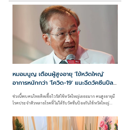
หมอมนูญ เตือนผู้สูงอายุ 'ไข้หวัดใหญ่'
อาการหนักกว่า 'โควิด-19' แนะฉีดวัคซีนปีละ
เข็ม ลดรุนแรง
ช่วงนี้พบคนไทยติดเชื้อไวรัสไข้หวัดใหญ่เยอะมาก คนสูงอายุมี
โรคประจำตัวหลายโรคที่ไม่ได้รับวัคซีนป้องกันไข้หวัดใหญ่
เวลาติดเชื้อ บางคนอาการหนัก