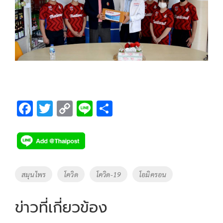
F
T
C
Li
S
ac
wi
o
n
h
e
tt
p
e
ar
b
er
y
e
o
Li
Tags
สมุนไพร
โควิด
โควิด-19
โอมิครอน
o
n
k
k
ข่าวที่เกี่ยวข้อง