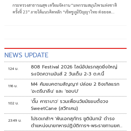
กระทรวงสาธารณสุข เตรียมจัดงาน “มหกรรมสมุนไพรแห่งชาติ
ครั้งที่ 23” ภายใต้แนวคิดหลัก “เชิดชูภูมิปัญญาไทย ต่อยอด
เศรษฐกิจใหม่ ก้าวไกลสู่สากล” และแนวคิดย่อย “จากธรรมชาติ
สู่การสร้างเศรษฐกิจ”
NEWS UPDATE
808 Festival 2026 ไลน์อัปแรกสุดยิ่งใหญ่
1:24 น.
ระเบิดความมันส์ 2 วันเต็ม 2-3 ต.ค.นี้
M4 คัมแบคตามสัญญา! ปล่อย 2 ซิงเกิลแรก
1:16 น.
'อะดรีนาลีน' และ 'ชอบU'
'ดั๊ม คาราบาว' รวมเพื่อนวัยมัธยมตั้งวง
1:02 น.
SweetCane (สวีทเคน)
โปรดเกล้าฯ 'พันเอกสุภัทร ชูตินันทน์' ดำรง
23:49 น.
ตำแหน่งนายทหารปฏิบัติการฯ-พระราชทานยศ