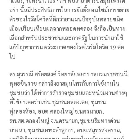
าเวียร์, ริโทรนาเวียร์ ฯลฯ พบว่ายาตำรับสมุนไพรเค
อร่า นั้นมีประสิทธิภาพในการยับยั้งเอนไซม์การขยาย
ตัวของไวรัสโควิดที่ดีกว่ายาแผนปัจจุบันหลายชนิด
เมื่อเปรียบเทียบผลจากหลอดทดลอง จึงถือเป็นทาง
เลือกสำหรับประชาชนและภาครัฐ ในการนำมาใช้
แก้ปัญหาการแพร่ระบาดของโรคไวรัสโควิด 19 ต่อ
ไป
ดร.สุวรรณี สร้อยสงค์ วิทยาลัยพยาบาลบรมราชชนนี
พุทธชินราช กล่าวถึงยาสมุนไพรกับการใช้งานใน
ชุมชนว่า ได้ทำการสำรวจชุมชนและหน่วยงานต่างๆ
ที่ใช้ยาเคอร่า เช่น ชุมชนคลองเตย, ชุมชน
ทุ่งสองห้อง, อบต.คลองใหญ่ จ.นครนายก,
รพ.สต.คลองใหญ่ จ.นครนายก,ชุมชนริมทางด่วน
บางนา, ชุมชนเคหะลำลูกกา, อบจ.สมุทรสงคราม,