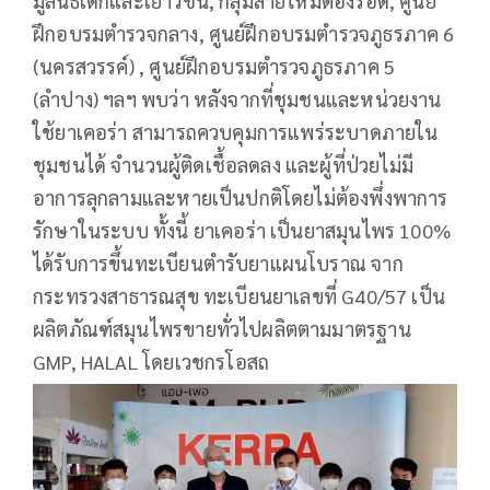
มูลนิธิเด็กและเยาวชน, กลุ่มสายไหมต้องรอด, ศูนย์
ฝึกอบรมตำรวจกลาง, ศูนย์ฝึกอบรมตำรวจภูธรภาค 6
(นครสวรรค์) , ศูนย์ฝึกอบรมตำรวจภูธรภาค 5
(ลำปาง) ฯลฯ พบว่า หลังจากที่ชุมชนและหน่วยงาน
ใช้ยาเคอร่า สามารถควบคุมการแพร่ระบาดภายใน
ชุมชนได้ จำนวนผู้ติดเชื้อลดลง และผู้ที่ป่วยไม่มี
อาการลุกลามและหายเป็นปกติโดยไม่ต้องพึ่งพาการ
รักษาในระบบ ทั้งนี้ ยาเคอร่า เป็นยาสมุนไพร 100%
ได้รับการขึ้นทะเบียนตำรับยาแผนโบราณ จาก
กระทรวงสาธารณสุข ทะเบียนยาเลขที่ G40/57 เป็น
ผลิตภัณฑ์สมุนไพรขายทั่วไปผลิตตามมาตรฐาน
GMP, HALAL โดยเวชกรโอสถ