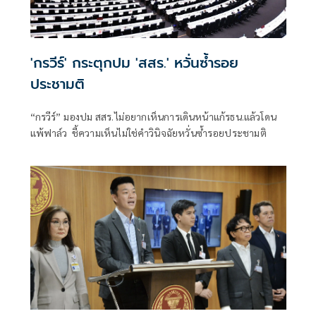
'กรวีร์' กระตุกปม 'สสร.' หวั่นซ้ำรอย
ประชามติ
“กรวีร์” มองปม สสร.ไม่อยากเห็นการเดินหน้าแก้รธน.แล้วโดน
แพ้ฟาล์ว ชี้ความเห็นไม่ใช่คำวินิจฉัยหวั่นซ้ำรอยประชามติ