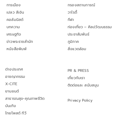
การเมือง
กรองสถานการณ์
เปลว สีเงิน
วาไรตี้
คอลัมนิสต์
กีฬา
บทความ
ท่องเที่ยว – ศิลปวัฒนธรรม
เศรษฐกิจ
ประชาสัมพันธ์
ข่าวพระราชสำนัก
ภูมิภาค
หนังสือพิมพ์
สิ่งแวดล้อม
ต่างประเทศ
PR & PRESS
อาชญากรรม
เกี่ยวกับเรา
X-CITE
ติดต่อและ สนับสนุน
ยานยนต์
สาธารณสุข-คุณภาพชีวิต
Privacy Policy
บันเทิง
ไทยโพสต์ ทีวี