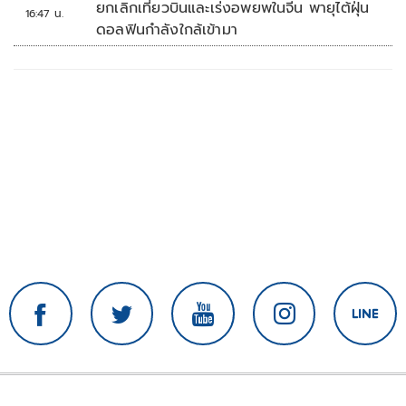
ยกเลิกเที่ยวบินและเร่งอพยพในจีน พายุไต้ฝุ่น
16:47 น.
ดอลฟินกำลังใกล้เข้ามา