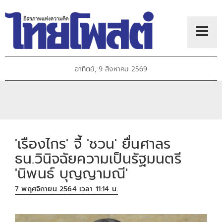
อาทิตย์, 9 สิงหาคม 2569
'เรืองไกร' จี้ 'ชวน' ยื่นศาลร
ธน.วินิจฉัยความเป็นรัฐมนตรี
'นิพนธ์ บุญญามณี'
7 พฤศจิกายน 2564 เวลา 11:14 น.