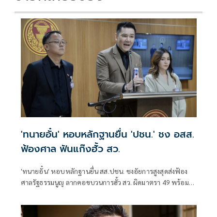
'ทนายอั๋น' หอบหลักฐานยื่น 'ปชน.' ชง อสส.
ฟ้องศาล ฟันแก๊งฮั้ว สว.
'ทนายอั๋น' หอบหลักฐานยื่น สส.ปชน. ชงอัยการสูงสุดส่งฟ้อง
ศาลรัฐธรรมนูญ ลากคอขบวนการฮั้ว สว. ผิดมาตรา 49 พร้อม
ฟันกกต. ผิด 157 ด้าน 'ภัณฑิล' ย้ำต้องคุ้มครองพยาน ไม่ใช่ข่มขู่