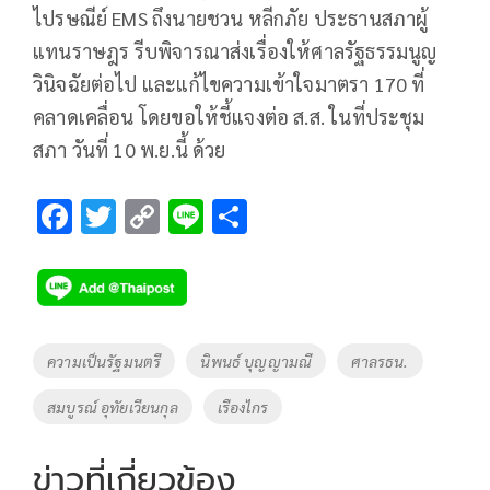
ไปรษณีย์ EMS ถึงนายชวน หลีกภัย ประธานสภาผู้
แทนราษฎร รีบพิจารณาส่งเรื่องให้ศาลรัฐธรรมนูญ
วินิจฉัยต่อไป และแก้ไขความเข้าใจมาตรา 170 ที่
คลาดเคลื่อน โดยขอให้ชี้แจงต่อ ส.ส. ในที่ประชุม
สภา วันที่ 10 พ.ย.นี้ ด้วย
F
T
C
Li
S
ac
wi
o
n
h
e
tt
p
e
ar
b
er
y
e
o
Li
Tags
ความเป็นรัฐมนตรี
นิพนธ์ บุญญามณี
ศาลรธน.
o
n
สมบูรณ์ อุทัยเวียนกุล
เรืองไกร
k
k
ข่าวที่เกี่ยวข้อง