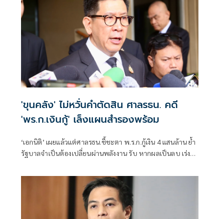
'ขุนคลัง' ไม่หวั่นคำตัดสิน ศาลรธน. คดี
'พร.ก.เงินกู้' เล็งแผนสำรองพร้อม
‘เอกนิติ’ เผยแล้วแต่ศาลรธน.ชี้ชะตา พ.ร.ก.กู้เงิน 4 แสนล้าน ย้ำ
รัฐบาลจำเป็นต้องเปลี่ยนผ่านพลังงาน รับ หากผลเป็นลบ เร่ง
จับมือเอกชนแก้ปัญหา