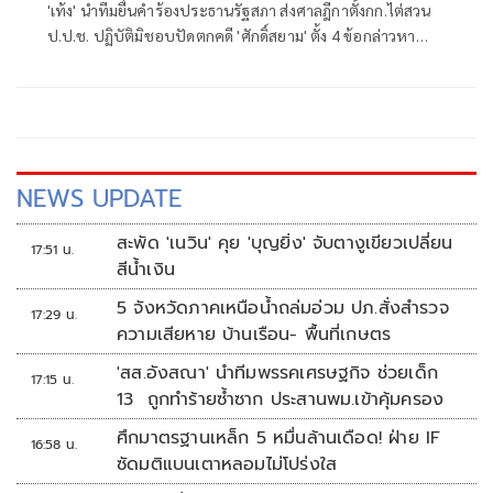
'เท้ง' นำทีมยื่นคำร้องประธานรัฐสภา ส่งศาลฎีกาตั้งกก.ไต่สวน
ป.ป.ช. ปฏิบัติมิชอบปัดตกคดี 'ศักดิ์สยาม' ตั้ง 4 ข้อกล่าวหา
ปชป. เผยส่งคำร้องเพิ่มปมขัดกันแห่งผลประโยชน์ 'สว.นันทนา'
บี้เร่งส่งลบครหาระบอบสีน้ำเงิน
NEWS UPDATE
สะพัด 'เนวิน' คุย 'บุญยิ่ง' จับตางูเขียวเปลี่ยน
17:51 น.
สีน้ำเงิน
5 จังหวัดภาคเหนือน้ำถล่มอ่วม ปภ.สั่งสำรวจ
17:29 น.
ความเสียหาย บ้านเรือน- พื้นที่เกษตร
'สส.อังสณา' นำทีมพรรคเศรษฐกิจ ช่วยเด็ก
17:15 น.
13 ถูกทำร้ายซ้ำซาก ประสานพม.เข้าคุ้มครอง
ศึกมาตรฐานเหล็ก 5 หมื่นล้านเดือด! ฝ่าย IF
16:58 น.
ซัดมติแบนเตาหลอมไม่โปร่งใส