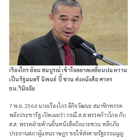
เรืองไกร ย้อน สมบูรณ์ เข้าใจคลาดเคลื่อนปม ความ
เป็นรัฐมนตรี นิพนธ์ บี้ ชวน ส่งหนังสือ ศาลร
ธน.วินิจฉัย
7 พ.ย. 2564 นายเรืองไกร ลีกิจวัฒนะ สมาชิกพรรค
พลังประชารัฐ เปิดเผยว่า กรณี ส.ส.พรรคก้าวไกล กับ
ส.ส. พรรคฝ่ายค้านยื่นหนังสือถึงนายชวน หลีกภัย
ประธานสภาผู้แทนราษฎร ขอให้ส่งศาลรัฐธรรมนูญ