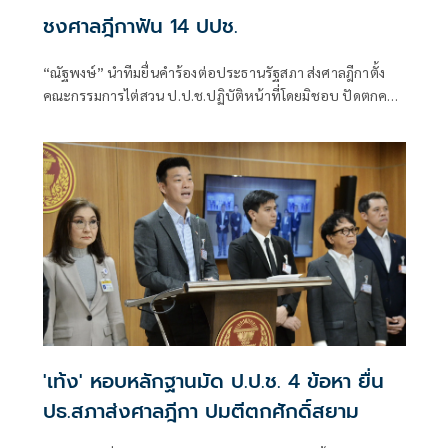
ชงศาลฎีกาฟัน 14 ปปช.
“ณัฐพงษ์” นำทีมยื่นคำร้องต่อประธานรัฐสภา ส่งศาลฎีกาตั้ง
คณะกรรมการไต่สวน ป.ป.ช.ปฏิบัติหน้าที่โดยมิชอบ ปัดตกคดี
“ศักดิ์สยาม” ซุกหุ้น ตั้ง 4 ข้อกล่าวหา หวัง “โสภณ” ใช้ดุลพินิจส่ง
เรื่องเร็ว “นันทนา” ต้องลบครหาระบอบสีน้ำเงิน “ศรีสุวรรณ”
ยื่นฟัน “ไชยชนก” ผุดโครงการ TH-AI Passport
'เท้ง' หอบหลักฐานมัด ป.ป.ช. 4 ข้อหา ยื่น
ปธ.สภาส่งศาลฎีกา ปมตีตกศักดิ์สยาม