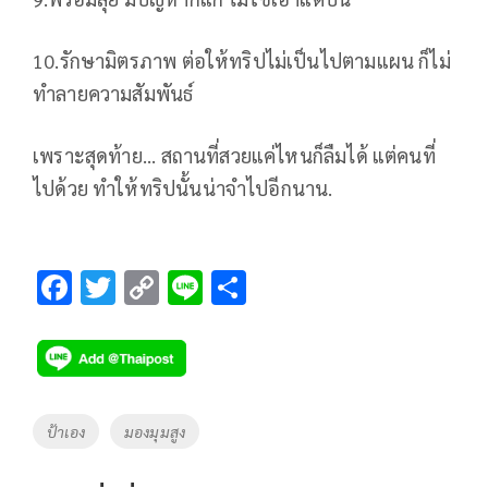
10.รักษามิตรภาพ ต่อให้ทริปไม่เป็นไปตามแผน ก็ไม่
ทำลายความสัมพันธ์
เพราะสุดท้าย... สถานที่สวยแค่ไหนก็ลืมได้ แต่คนที่
ไปด้วย ทำให้ทริปนั้นน่าจำไปอีกนาน.
F
T
C
Li
S
ac
wi
o
n
h
e
tt
p
e
ar
b
er
y
e
o
Li
Tags
ป้าเอง
มองมุมสูง
o
n