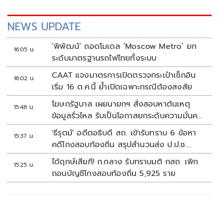
NEWS UPDATE
‘พิพัฒน์’ ถอดโมเดล ‘Moscow Metro’ ยก
16:05 น.
ระดับมาตรฐานรถไฟไทยทั้งระบบ
CAAT แจงมาตรการเปิดตรวจกระเป๋าเช็กอิน
16:02 น.
เริ่ม 16 ต.ค.นี้ ย้ำเปิดเฉพาะกรณีต้องสงสัย
โฆษกรัฐบาล เผยนายกฯ สั่งสอบหาต้นเหตุ
15:48 น.
ข้อมูลรั่วไหล รับเป็นโอกาสยกระดับความมั่นคง
ปลอดภัยข้อมูลภาครัฐทั้งระบบ
'ธีรุตม์' อดีตอธิบดี สถ. เข้ารับทราบ 6 ข้อหา
15:37 น.
คดีโกงสอบท้องถิ่น สรุปสำนวนส่ง ป.ป.ช.
สัปดาห์หน้า
ได้ฤกษ์เสียที! ก.กลาง รับทราบมติ กสถ. เพิก
15:25 น.
ถอนบัญชีโกงสอบท้องถิ่น 5,925 ราย