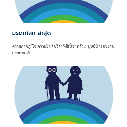
มรดกโลก..ล่าสุด
ความภาคภูมิใจ ความยินดีปรีดาที่มีเบื้องหลัง..มนุษย์ป้าขอขยาย
ยยยยต่อค่ะ