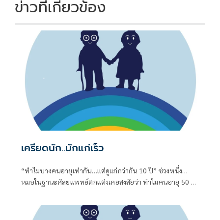
k
k
ข่าวที่เกี่ยวข้อง
เครียดนัก..มักแก่เร็ว
“ทำไมบางคนอายุเท่ากัน…แต่ดูแก่กว่ากัน 10 ปี” ช่วงหนึ่ง…
หมอในฐานะศัลยแพทย์ตกแต่งเคยสงสัยว่า ทำไมคนอายุ 50 ปี
เหมือนกัน บางคนดูเหมือนอายุ 40 แต่บางคนกลับดูเหมือน 60
ทั้งที่เกิดปีเดียวกันแท้ๆ