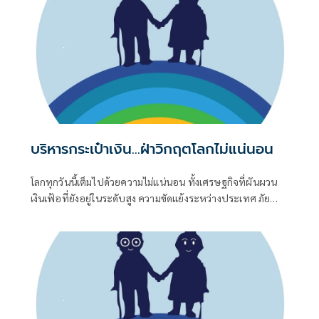
บริหารกระเป๋าเงิน...ฝ่าวิกฤตโลกไม่แน่นอน
โลกทุกวันนี้เต็มไปด้วยความไม่แน่นอน ทั้งเศรษฐกิจที่ผันผวน
เงินเฟ้อที่ยังอยู่ในระดับสูง ความขัดแย้งระหว่างประเทศ ภัย
ธรรมชาติ ตลอดจนการเปลี่ยนแปลงของเทคโนโลยีที่รวดเร็ว สิ่ง
เหล่านี้ล้วนส่งผลต่อค่าครองชีพและมูลค่าของเงินออม โดย
เฉพาะคนวัยเกษียณที่ไม่มีรายได้ประจำเหมือนในช่วงวัยทำงาน