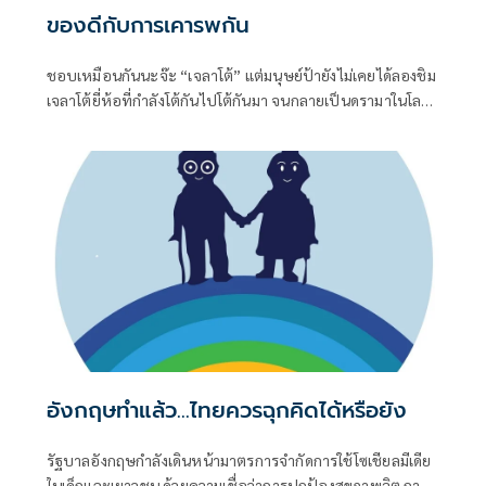
ของดีกับการเคารพกัน
ชอบเหมือนกันนะจ๊ะ “เจลาโต้” แต่มนุษย์ป้ายังไม่เคยได้ลองชิม
เจลาโต้ยี่ห้อที่กำลังโต้กันไปโต้กันมา จนกลายเป็นดรามาในโลก
โซเชียล
อังกฤษทำแล้ว...ไทยควรฉุกคิดได้หรือยัง
รัฐบาลอังกฤษกำลังเดินหน้ามาตรการจำกัดการใช้โซเชียลมีเดีย
ในเด็กและเยาวชน ด้วยความเชื่อว่าการปกป้องสุขภาพจิต การ