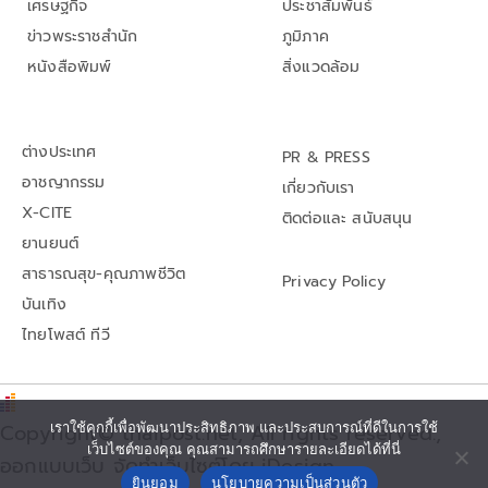
เศรษฐกิจ
ประชาสัมพันธ์
ข่าวพระราชสำนัก
ภูมิภาค
หนังสือพิมพ์
สิ่งแวดล้อม
ต่างประเทศ
PR & PRESS
อาชญากรรม
เกี่ยวกับเรา
X-CITE
ติดต่อและ สนับสนุน
ยานยนต์
สาธารณสุข-คุณภาพชีวิต
Privacy Policy
บันเทิง
ไทยโพสต์ ทีวี
Copyright© thaipost.net, All rights reserved.,
เราใช้คุกกี้เพื่อพัฒนาประสิทธิภาพ และประสบการณ์ที่ดีในการใช้
เว็บไซต์ของคุณ คุณสามารถศึกษารายละเอียดได้ที่นี่
ออกแบบเว็บ จัดทำเว็บไซต์โดย iDesign
ยินยอม
นโยบายความเป็นส่วนตัว