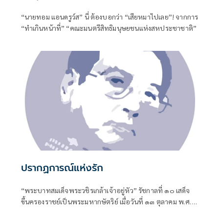
“นายทอม แอนดรูว์ส” นี่ ต้องบอกว่า “เสียหมาไปเลย”! จากการ
“ทำเกินหน้าที่” “คณะมนตรีสิทธิมนุษยชนแห่งสหประชาชาติ”
ปรากฏการณ์แห่งรัก
“พระบาทสมเด็จพระวชิรเกล้าเจ้าอยู่หัว” รัชกาลที่ ๑๐ เสด็จ
ขึ้นครองราชย์เป็นพระมหากษัตริย์ เมื่อวันที่ ๑๓ ตุลาคม พ.ศ.
๒๕๕๙