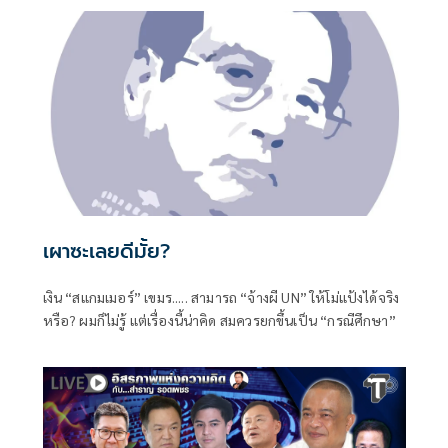
เผาซะเลยดีมั้ย?
เงิน “สแกมเมอร์” เขมร..... สามารถ “จ้างผี UN” ให้โม่แป้งได้จริง
หรือ? ผมก็ไม่รู้ แต่เรื่องนี้น่าคิด สมควรยกขึ้นเป็น “กรณีศึกษา”