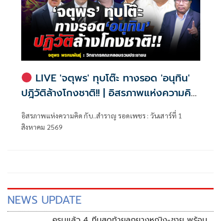
LIVE 'จตุพร' ทุบโต๊ะ ทางรอด 'อนุทิน'
ปฎิวัติล้างโกงชาติ!! | อิสรภาพแห่งความคิด
กับ..สำราญ รอดเพชร
อิสรภาพแห่งความคิด กับ..สำราญ รอดเพชร : วันเสาร์ที่ 1
สิงหาคม 2569
NEWS UPDATE
ครบแล้ว 4 ทีมสุดท้ายลูกยางหญิง-ชาย พร้อม