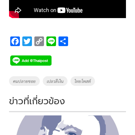
F
T
C
Li
S
ac
wi
o
n
h
e
tt
p
e
ar
b
er
y
e
o
Li
Tags
คนปลายซอย
เปลวสีเงิน
ไทยโพสต์
o
n
k
k
ข่าวที่เกี่ยวข้อง