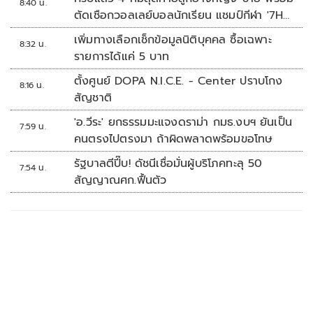
8:40 น.
ตัดเชือกวอลเลย์บอลนักเรียน แชมป์กีฬา '7HD
2026'
เพิ่มทางเลือกเช็กข้อมูลนิติบุคคล ซื้อเฉพาะ
8:32 น.
รายการได้แค่ 5 บาท
ตั้งศูนย์ DOPA N.I.C.E. - Center ปราบโกง
8:16 น.
สัญชาติ
'อ.วีระ' ยกธรรมมะแจงดราม่า กมธ.งบฯ ยันเป็น
7:59 น.
คนตรงไปตรงมา ถ้าผิดพลาดพร้อมขอโทษ
รัฐบาลตีปี๊บ! ดัชนีเชื่อมั่นผู้บริโภคทะลุ 50
7:54 น.
สัญญาณศก.ฟื้นตัว