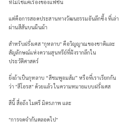
ที่ไม่ใช่แค่เรื่องของแฟชั่น
แต่คือการสอดประสานทางวัฒนธรรมอันลึกซึ้ง ที่เล่า
ผ่านสีสันบนผืนผ้า
สำหรับฝรั่งเศส "กุหลาบ" คือวิญญาณของชาติและ
สัญลักษณ์แห่งความสุนทรีย์ที่ฝังรากลึกใน
ประวัติศาสตร์
ยิ่งถ้าเป็นกุหลาบ “สีชมพูอมส้ม” หรือที่เราเรียกกัน
ว่า "สีโอรส" ด้วยแล้ว ในความหมายแบบฝรั่งเศส
สีนี้ สื่อถึง ไมตรี มิตรภาพ และ
"การจดจำกันตลอดไป"