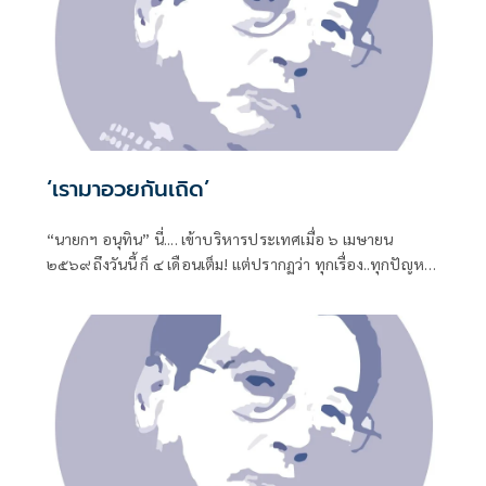
‘เรามาอวยกันเถิด’
“นายกฯ อนุทิน” นี่.... เข้าบริหารประเทศเมื่อ ๖ เมษายน
๒๕๖๙ ถึงวันนี้ ก็ ๔ เดือนเต็ม! แต่ปรากฏว่า ทุกเรื่อง..ทุกปัญหา
หมักหมมมาแต่ยุคไหน-สมัยไหน ทั้งหมด-ทั้งมวล