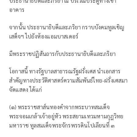
ประธานาธิบดีและภริยา ณ บริเวณประตูทางเข้า
อาคาร
จากนั้น ประธานาธิบดีและภริยา กราบบังคมทูลเชิญ
เสด็จฯ ไปยังห้องแอมบาสเดอร์
มีพระราชปฏิสันถารกับประธานาธิบดีและภริยา
โอกาสนี้ ทางรัฐบาลสาธารณรัฐฝรั่งเศส นำเอกสาร
สำคัญทางประวัติศาสตร์ความสัมพันธ์ไทย-ฝรั่งเศสมา
จัดแสดง ได้แก่
(๑) พระราชสาส์นทองคำจากพระบาทสมเด็จ
พระจอมเกล้าเจ้าอยู่หัว พระสยามเทวมหามกุฎวิทย
มหาราช ทูลสมเด็จพระจักรพรรดินโปเลียนที่ ๓