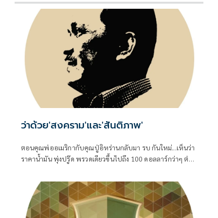
ว่าด้วย'สงคราม'และ'สันติภาพ'
ตอนคุณพ่ออเมริกากับคุณปู่อิหร่านกลับมา รบ กันใหม่...เห็นว่า
ราคาน้ำมัน พุ่งปรู๊ด พรวดเดียวขึ้นไปถึง 100 ดอลลาร์กว่าๆ ต่อ
บาร์เรล ทั้ง Brent ทะเลเหนือ และ WTI เท็กซัสของอเมริกา