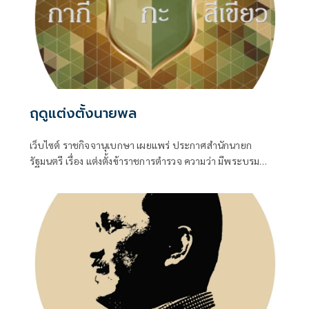
ฤดูแต่งตั้งนายพล
เว็บไซต์ ราชกิจจานุเบกษา เผยแพร่ ประกาศสำนักนายก
รัฐมนตรี เรื่อง แต่งตั้งข้าราชการตำรวจ ความว่า มีพระบรม
ราชโองการโปรดเกล้าโปรดกระหม่อมให้ พล.ต.อ.สำราญ นวล
มา