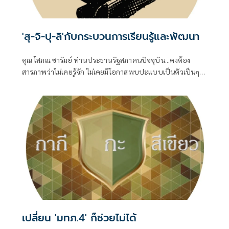
'สุ-จิ-ปุ-ลิ'กับกระบวนการเรียนรู้และพัฒนา
คุณ โสภณ ซารัมย์ ท่านประธานรัฐสภาคนปัจจุบัน...คงต้อง
สารภาพว่าไม่เคยรู้จัก ไม่เคยมีโอกาสพบปะแบบเป็นตัวเป็นๆ
แม้ว่าท่านคงต้องคลุกคลีกับชีวิตทางการเมืองจนบารมีแก่กล้า
พอที่จะดำรงตำแหน่ง
เปลี่ยน 'มทภ.4' ก็ช่วยไม่ได้