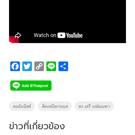
F
T
C
Li
S
ac
wi
o
n
h
e
tt
p
e
ar
b
er
y
e
o
Li
Tags
คอลัมนิสต์
คิดเหนือกระแส
ดร.เสรี วงษ์มณฑา
o
n
k
k
ข่าวที่เกี่ยวข้อง