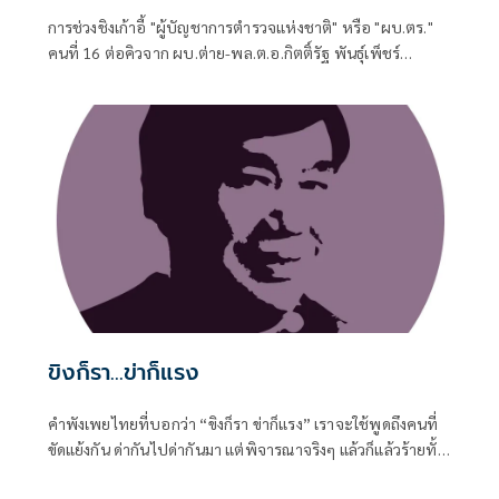
การช่วงชิงเก้าอี้ "ผู้บัญชาการตำรวจแห่งชาติ" หรือ "ผบ.ตร."
คนที่ 16 ต่อคิวจาก ผบ.ต่าย-พล.ต.อ.กิตติ์รัฐ พันธุ์เพ็ชร์
ผบ.ตร.ที่จะเกษียณอายุราชการวันที่ 30 ก.ย. 2569 แม้จะถูกจุด
ประเด็นให้มีคู่เทียบให้น่าตื่นเต้น
ขิงก็รา...ข่าก็แรง
คำพังเพยไทยที่บอกว่า “ขิงก็รา ข่าก็แรง” เราจะใช้พูดถึงคนที่
ขัดแย้งกัน ด่ากันไปด่ากันมา แต่พิจารณาจริงๆ แล้วก็แล้วร้ายทั้ง
คู่ ขิงที่ขึ้นราก็ใช้ไม่ได้ ข่าที่กลิ่นแรงเกินไปก็ใช้ไม่ดี รัฐบาลก็ทำ