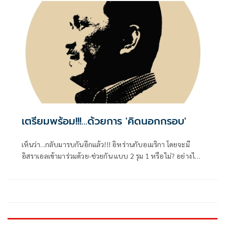
หลายอย่างที่ไม่ดี
เตรียมพร้อม!!!...ด้วยการ 'คิดนอกกรอบ'
เห็นว่า...กลับมารบกันอีกแล้ว!!! อิหร่านกับอเมริกา โดยจะมี
อิสราเอลเข้ามาร่วมด้วย-ช่วยกัน แบบ 2 รุม 1 หรือไม่? อย่างไร?
คงต้องคอยติดตามไปเป็นระยะๆ