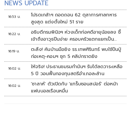
NEWS UPDATE
โปรดเกล้าฯ ถอดถอน 62 ตุลาการศาลทหาร
16:53 น.
สูงสุด แต่งตั้งใหม่ 51 ราย
อธิบดีกรมพินิจฯ ห่วงเด็กก่อคดีอายุน้อยลง ชี้
16:22 น.
เข้าถึงอาวุธปืนง่าย ครอบครัวแตกแยกเป็น
ชนวนสำคัญ
ตะลึง! ค้นบ้านมือยิง รร.เทพศิรินทร์ พบใช้ปืนปู่
16:19 น.
ก่อเหตุ-คอมฯ ซุก 5 คลิปกราดยิง
ให้จริง! ประธานชมรมกำนันฯ รับได้ลดวาระเหลือ
16:02 น.
5 ปี วอนฟื้นกองทุนสตรีอำเภอละล้าน
'ซาลาห์' ตัวเปิดกับ 'แทร็บซอนสปอร์' ต่อหน้า
16:02 น.
แฟนบอลเรือนหมื่น