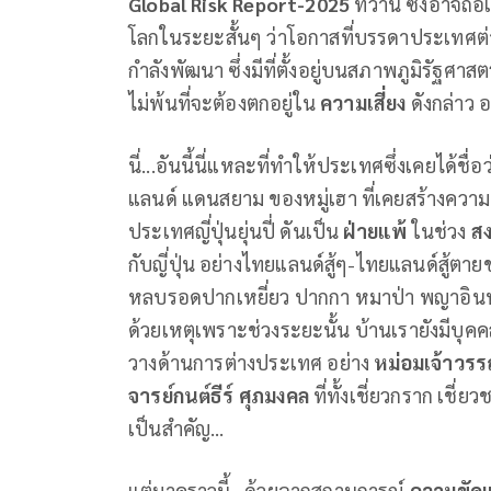
Global Risk Report-2025
ที่ว่านี้ ซึ่งอา
โลกในระยะสั้นๆ ว่าโอกาสที่บรรดาประเทศต่า
กำลังพัฒนา ซึ่งมีที่ตั้งอยู่บนสภาพภูมิรัฐศา
ไม่พ้นที่จะต้องตกอยู่ใน
ความเสี่ยง
ดังกล่าว อ
นี่...อันนี้นี่แหละที่ทำให้ประเทศซึ่งเคยได้ชื่อ
แลนด์ แดนสยาม ของหมู่เฮา ที่เคยสร้างความตกต
ประเทศญี่ปุ่นยุ่นปี่ ดันเป็น
ฝ่ายแพ้
ในช่วง
สง
กับญี่ปุ่น อย่างไทยแลนด์สู้ๆ-ไทยแลนด์สู้ตา
หลบรอดปากเหยี่ยว ปากกา หมาป่า พญาอินทร
ด้วยเหตุเพราะช่วงระยะนั้น บ้านเรายังมีบุค
วางด้านการต่างประเทศ อย่าง
หม่อมเจ้าวร
จารย์กนต์ธีร์ ศุภมงคล
ที่ทั้งเชี่ยวกราก เชี่ยว
เป็นสำคัญ...
แต่มาคราวนี้...ด้วยฉากสถานการณ์
ความขัดแ