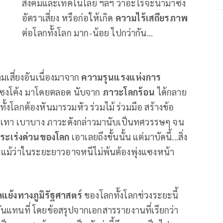
สังคมและเทคโนโลยี ฯลฯ ว่าอะไรจะนำมาซึ่ง
อัตราเสี่ยง หรือก่อให้เกิด
ความไร้เสถียรภาพ
ต่อโลกทั้งโลก มาก-น้อย ไปกว่ากัน...
วามเสี่ยงอันเนื่องมาจาก
ความรุนแรงแห่งการ
แซงโค้ง มาโดยตลอด นับจาก
ภาวะโลกร้อน
ได้กลาย
โลกทั้งโลกต้องหันมารวมหัว ร่วมไม้ ร่วมมือ สร้างข้อ
รเทา เบาบาง ภาวะดังกล่าวมานับเป็นทศวรรษๆ จน
ระเร่งด่วนของโลก
เอาเลยถึงขั้นนั้น แต่มาบัดนี้...สิ่ง
ั้น แม้ว่าในระยะยาวอาจหนีไม่พ้นต้องพุ่งแซงหน้า
แย้งทางภูมิรัฐศาสตร์
ของโลกทั้งโลกช่วงระยะนี้
ันแทนที่ โดยข้อสรุปจากเอกสารรายงานที่เรียกว่า