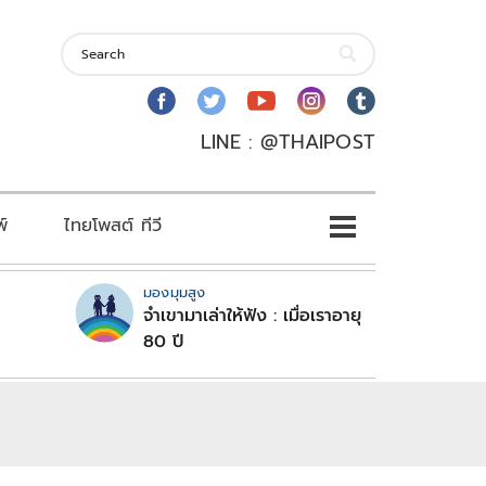
LINE : @THAIPOST
พ์
ไทยโพสต์ ทีวี
มองมุมสูง
จำเขามาเล่าให้ฟัง : เมื่อเราอายุ
80 ปี