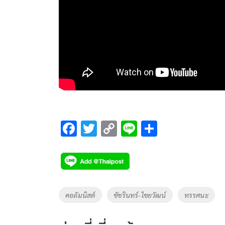
F
T
C
Li
S
ac
wi
o
n
h
e
tt
p
e
ar
b
er
y
e
o
Li
Tags
คอลัมนิสต์
ชัชรินทร์-ไชยวัฒน์
ทรรศนะ
o
n
k
k