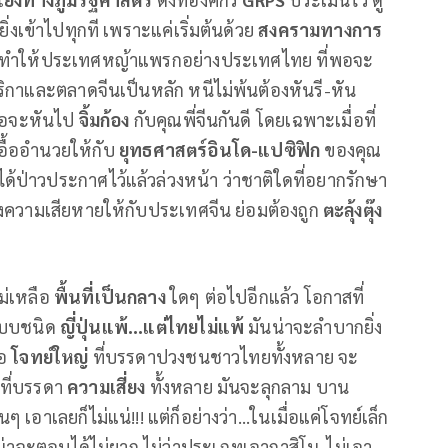
ยิ่งเข้าไปทุกที เพราะแค่เริ่มต้นด้วย
สงครามทางการ
 ก็ทำให้ประเทศหญ้าแพรกอย่างประเทศไทย ที่พอจะ
กาและตลาดจีนเป็นหลัก หนีไม่พ้นต้องหันรี-หัน
ือจะหันไป
จิ้มก้อง
กับคุณพี่จีนกันดี โดยเฉพาะเมื่อที่
อื้ออำนวยให้กับ
ยุทธศาสตร์อินโด-แปซิฟิก
ของคุณ
ก็ได้ป่าวประกาศไว้แล้วล่วงหน้า ว่าชาติใดที่อยากรักษา
างความเสียหายให้กับประเทศจีน ย่อมต้องถูก
ตะลุ้งตุ๊ง
ม่เหลือ
พื้นที่เป็นกลาง
ใดๆ ต่อไปอีกแล้ว โอกาสที่
บบชนิด
ญี่ปุ่นแพ้...แต่ไทยไม่แพ้
มันน่าจะลำบากยิ่ง
ือ
โจทย์ใหญ่
ที่บรรดาปวงชนชาวไทยทั้งหลาย จะ
นที่บรรดา
ความเสี่ยง
ทั้งหลาย มันจะลุกลาม บาน
อาเลยก็ไม่แน่!!! แต่ก็อย่างว่า...ในเมื่อแค่โจทย์เล็ก
2 น่าจะตอบได้ไม่ยาก ไม่ว่าประเภทเอากาสิโน-ไม่เอา