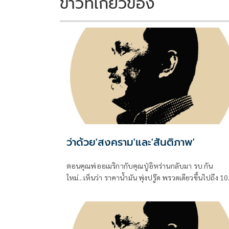
ข่าวที่เกี่ยวข้อง
ว่าด้วย'สงคราม'และ'สันติภาพ'
ตอนคุณพ่ออเมริกากับคุณปู่อิหร่านกลับมา รบ กัน
ใหม่...เห็นว่า ราคาน้ำมัน พุ่งปรู๊ด พรวดเดียวขึ้นไปถึง 1
ดอลลาร์กว่าๆ ต่อบาร์เรล ทั้ง Brent ทะเลเหนือ และ WT
เท็กซัสของอเมริกา