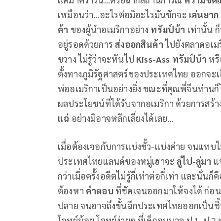
เหมือนว่า...อะไรต่อมิอะไรมันชักจะ
เล่นยาก
ค้า
ของผู้นำอเมริกาอย่าง
ทรัมป์บ้า
เท่านั้น
อยู่รอดด้วยการ
ส่งออกสินค้า
ไปยังตลาดอเมริ
ขวาง ไม่รู้ว่าจะหันไป
Kiss-Ass ทรัมป์บ้า
หร
ตั้งทางภูมิรัฐศาสตร์ของประเทศไทย ออกจะเ
พ่ออเมริกาเป็นอย่างยิ่ง ขณะที่คุณพี่จีนท่าน
ผลประโยชน์ที่ได้รับจากอเมริกา ด้วยการสร้
แฉ่
อย่างมิอาจหลีกเลี่ยงได้เลย...
เมื่อต้องเจอกับการแบ่งขั้ว-แบ่งค่าย จนแทบไ
ประเทศไทยแลนด์ของหมู่เฮาจะ
ลู่ไป-ลู่มา
แ
กว่าเมื่อครั้งอดีตไม่รู้กี่เท่าต่อกี่เท่า และนั่นก็ค
ต้องหา
คำตอบ
ที่ชัดเจนออกมาให้จงได้ ก่อ
ปลาย จนอาจถึงขั้นฉีกประเทศไทยออกเป็นชิ้นๆ เ
โจทย์น้อย โจทย์ง่ายๆ ที่เด็กอนุบาล ป.1-ป.