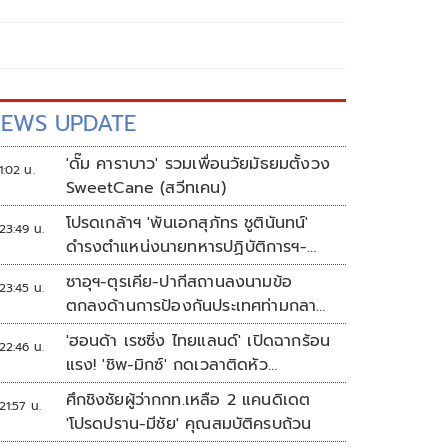
EWS UPDATE
'ดั๊ม คาราบาว' รวมเพื่อนวัยมัธยมตั้งวง
1:02 น.
SweetCane (สวีทเคน)
โปรดเกล้าฯ 'พันเอกสุภัทร ชูตินันทน์'
23:49 น.
ดำรงตำแหน่งนายทหารปฏิบัติการฯ-
พระราชทานยศ 'พลตรี'
ซาอุฯ-ตุรเคีย-ปากีสถานลงนามข้อ
23:45 น.
ตกลงด้านการป้องกันประเทศท่ามกลาง
สงครามในภูมิภาค
'ฮอนด้า เรซซิ่ง ไทยแลนด์' เปิดฉากร้อน
22:46 น.
แรง! 'ชิพ-มิกซ์' กดเวลาติดหัว
แถว ARRC สนาม 4 ที่มัลดาลิกา
ศึกชิงชัยผู้ว่ากกท.เหลือ 2 แคนดิเดต
21:57 น.
'โปรดปราน-มีชัย' คุณสมบัติครบถ้วน