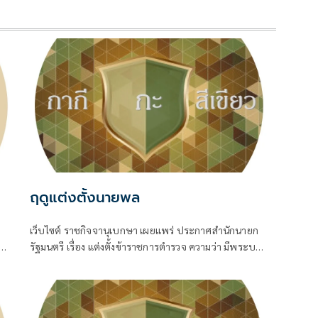
ฤดูแต่งตั้งนายพล
เว็บไซต์ ราชกิจจานุเบกษา เผยแพร่ ประกาศสำนักนายก
00
รัฐมนตรี เรื่อง แต่งตั้งข้าราชการตำรวจ ความว่า มีพระบรม
I
ราชโองการโปรดเกล้าโปรดกระหม่อมให้ พล.ต.อ.สำราญ
นวลมา