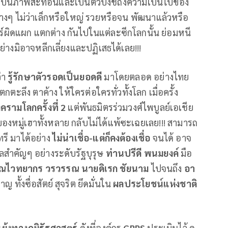
จถือเป็นภาพสะท้อนและเป็นตัวบ่งชี้ถึงความเป็นไปของ
งๆ ไม่ว่าเล็กหรือใหญ่ รวยหรือจน พัฒนาแล้วหรือ
สตร์ผิดแผก แตกต่าง กันไปในแต่ละซีกโลกนั้น ย่อมหนี
ย่างมิอาจหลีกเลี่ยงและปฏิเสธได้เลย!!!
ว่า
รู้รักษาตัวรอดเป็นยอดดี
มาโดยตลอด อย่างไทย
ะลึง ตาค้าง ให้ใครต่อใครทั่วทั้งโลก เมื่อครั้ง
ครามโลกครั้งที่
2
แต่พันธมิตรร่วมวงศ์ไพบูลย์เอเชีย
ยของหมู่เฮาทั้งหลาย กลับไม่ได้แพ้ซะเฉยเลย!!! สามารถ
ี มาได้อย่าง
ไม่น่าเชื่อ-แต่ก็คงต้องเชื่อ
จนได้ อาจ
คลสำคัญๆ อย่างระดับรัฐบุรุษ
ท่านปรีดี พนมยงค์
มือ
รณไวทยากร วรวรรณ นายดิเรก ชัยนาม
ไปจนถึง
อา
ชาญ ทั้งซื่อสัตย์ สุจริต ยึดมั่นใน
ผลประโยชน์แห่งชาติ
ย้งทางภูมิรัฐศาสตร์
ดังที่องค์กร
GRPS
ประเมินไว้ ดู