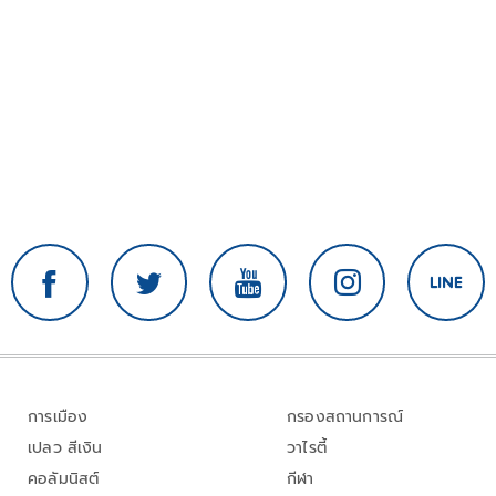
การเมือง
กรองสถานการณ์
เปลว สีเงิน
วาไรตี้
คอลัมนิสต์
กีฬา