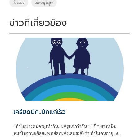
o
Li
Tags
ป้าเอง
มองมุมสูง
o
n
k
k
ข่าวที่เกี่ยวข้อง
เครียดนัก..มักแก่เร็ว
“ทำไมบางคนอายุเท่ากัน…แต่ดูแก่กว่ากัน 10 ปี” ช่วงหนึ่ง…
หมอในฐานะศัลยแพทย์ตกแต่งเคยสงสัยว่า ทำไมคนอายุ 50 ปี