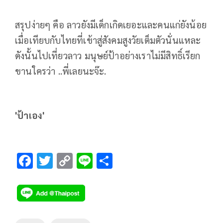
สรุปง่ายๆ คือ ลาวยังมีเด็กเกิดเยอะและคนแก่ยังน้อย
เมื่อเทียบกับไทยที่เข้าสู่สังคมสูงวัยเต็มตัวนั่นแหละ
ดังนั้นไปเที่ยวลาว มนุษย์ป้าอย่างเราไม่มีสิทธิ์เรียก
ขานใครว่า ..พี่เลยนะจ๊ะ.
'
ป้าเอง
'
F
T
C
Li
S
ac
wi
o
n
h
e
tt
p
e
ar
b
er
y
e