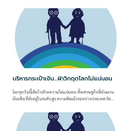
เหมือนกัน บางคนดูเหมือนอายุ 40 แต่บางคนกลับดูเหมือน 60
ทั้งที่เกิดปีเดียวกันแท้ๆ
บริหารกระเป๋าเงิน...ฝ่าวิกฤตโลกไม่แน่นอน
โลกทุกวันนี้เต็มไปด้วยความไม่แน่นอน ทั้งเศรษฐกิจที่ผันผวน
เงินเฟ้อที่ยังอยู่ในระดับสูง ความขัดแย้งระหว่างประเทศ ภัย
ธรรมชาติ ตลอดจนการเปลี่ยนแปลงของเทคโนโลยีที่รวดเร็ว สิ่ง
เหล่านี้ล้วนส่งผลต่อค่าครองชีพและมูลค่าของเงินออม โดย
เฉพาะคนวัยเกษียณที่ไม่มีรายได้ประจำเหมือนในช่วงวัยทำงาน