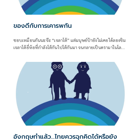
ของดีกับการเคารพกัน
ชอบเหมือนกันนะจ๊ะ “เจลาโต้” แต่มนุษย์ป้ายังไม่เคยได้ลองชิม
เจลาโต้ยี่ห้อที่กำลังโต้กันไปโต้กันมา จนกลายเป็นดรามาในโลก
โซเชียล
อังกฤษทำแล้ว...ไทยควรฉุกคิดได้หรือยัง