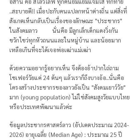
อีสาน คือ สโลว์ไลฟ์ ทุกคนยิ้มแย้มแจ่มใส ทักทาย
..สะบายดี!! เมื่อปะกับคนแปลกหน้าต่างถิ่น แต่สิ่งที่
สังเกตเห็นกลับเป็นเรื่องของลักษณะ "ประชากร"
ในสังคมลาว นั่นคือ มีลูกเล็กเด็กแดงวิ่งกัน
ขวักไขว่ทุกหัวถนนและในหมู่บ้าน และน้อยมาก
เหลือเกินที่จะได้เจอพ่อเฒ่าแม่เฒ่า
ด้วยความอยากรู้อยากเห็น จึงต้องอ้าปากไถ่ถาม
โชเฟอร์วัยแค่ 24 ต้นๆ แล้วเราก็ถึงบางอ้อ..นั่นคือ
โครงสร้างประชากรของลาวยังเป็น "สังคมเยาว์วัย"
มาก (young population) ไม่ใช่สังคมสูงวัยแบบไทย
หรือประเทศพัฒนาแล้วค่ะ
ข้อมูลประชากรศาสตร์ลาว (อัปเดตประมาณ 2024-
2026) อายุเฉลี่ย (Median Age) : ประมาณ 25 ปี