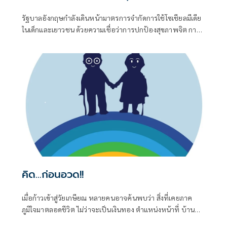
รัฐบาลอังกฤษกำลังเดินหน้ามาตรการจำกัดการใช้โซเชียลมีเดีย
ในเด็กและเยาวชน ด้วยความเชื่อว่าการปกป้องสุขภาพจิต การ
นอนหลับ และพัฒนาการของเด็ก สำคัญกว่าการปล่อยให้โลก
ออนไลน์เติบโตโดยไร้ขอบเขต แม้จะยังมีข้อถกเถียงเรื่องการ
บังคับใช้ แต่ก็สะท้อนให้เห็นว่า หลายประเทศเริ่มมอง "การติด
โซเชียล" เป็นปัญหาสาธารณสุข ไม่ใช่เพียงเรื่องส่วนบุคคล
คิด...ก่อนอวด!!
เมื่อก้าวเข้าสู่วัยเกษียณ หลายคนอาจค้นพบว่า สิ่งที่เคยภาค
ภูมิใจมาตลอดชีวิต ไม่ว่าจะเป็นเงินทอง ตำแหน่งหน้าที่ บ้าน
หลังใหญ่ หรือรถคันหรู ล้วนเป็นเพียงสิ่งที่เราครอบครองได้