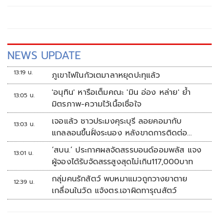
เพียงชั่วคราว
NEWS UPDATE
13:19 น.
ภูเขาไฟในกัวเตมาลาหยุดปะทุแล้ว
'อนุทิน' หารือเต็มคณะ 'มิน อ่อง หล่าย' ย้ำ
13:05 น.
มิตรภาพ-ความไว้เนื้อเชื่อใจ
เจอแล้ว ชาวประมงคุระบุรี ลอยคอมากับ
13:03 น.
แกลลอนขึ้นฝั่งระนอง หลังขาดการติดต่อ
หลายวัน
‘สบน.’ ประกาศผลจัดสรรบอนด์ออมพลัส แจง
13:01 น.
ผู้จองได้รับจัดสรรสูงสุดไม่เกิน117,000บาท
กลุ่มคนรักสัตว์ พบหมาแมวถูกวางยาตาย
12:39 น.
เกลื่อนในวัด แจ้งตร.เอาผิดทารุณสัตว์