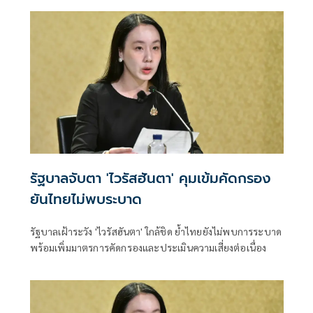
รัฐบาลจับตา 'ไวรัสฮันตา' คุมเข้มคัดกรอง
ยันไทยไม่พบระบาด
รัฐบาลเฝ้าระวัง 'ไวรัสฮันตา' ใกล้ชิด ย้ำไทยยังไม่พบการระบาด
พร้อมเพิ่มมาตรการคัดกรองและประเมินความเสี่ยงต่อเนื่อง