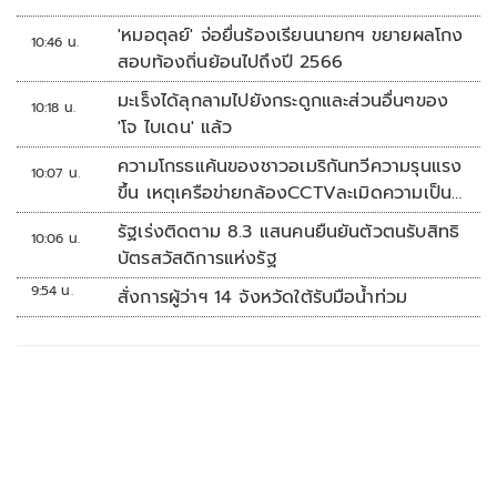
'หมอตุลย์' จ่อยื่นร้องเรียนนายกฯ ขยายผลโกง
10:46 น.
สอบท้องถิ่นย้อนไปถึงปี 2566
มะเร็งได้ลุกลามไปยังกระดูกและส่วนอื่นๆของ
10:18 น.
'โจ ไบเดน' แล้ว
ความโกรธแค้นของชาวอเมริกันทวีความรุนแรง
10:07 น.
ขึ้น เหตุเครือข่ายกล้องCCTVละเมิดความเป็น
ส่วนตัว
รัฐเร่งติดตาม 8.3 แสนคนยืนยันตัวตนรับสิทธิ
10:06 น.
บัตรสวัสดิการแห่งรัฐ
9:54 น.
สั่งการผู้ว่าฯ 14 จังหวัดใต้รับมือน้ำท่วม