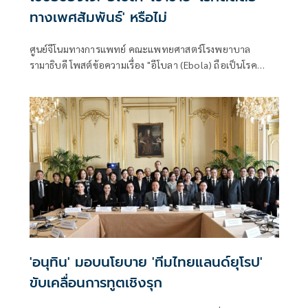
ทางเพศสัมพันธ์' หรือไม่
ศูนย์จีโนมทางการแพทย์ คณะแพทยศาสตร์โรงพยาบาล
รามาธิบดี โพสต์ข้อความเรื่อง "อีโบลา (Ebola) ถือเป็นโรค
ติดต่อทางเพศสัมพันธ์ (STD) หรือไม่?" โดยระบุว่า
'อนุทิน' มอบนโยบาย 'ทีมไทยแลนด์ยุโรป'
ขับเคลื่อนการทูตเชิงรุก