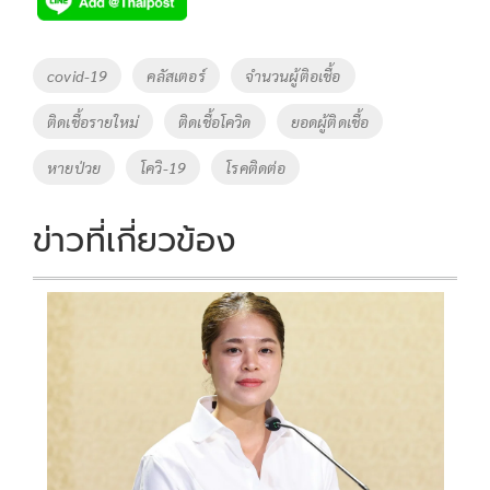
e
tt
p
e
ar
b
er
y
e
o
Li
Tags
covid-19
คลัสเตอร์
จำนวนผู้ติอเชื้อ
o
n
ติดเชื้อรายใหม่
ติดเชื้อโควิด
ยอดผู้ติดเชื้อ
k
k
หายป่วย
โควิ-19
โรคติดต่อ
ข่าวที่เกี่ยวข้อง