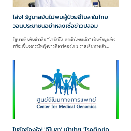
โล่ง! รัฐบาลยันไม่พบผู้ป่วยอีโบลาในไทย
วอนประชาชนอย่าหลงเชื่อข่าวปลอม
รัฐบาลยืนยันข่าวลือ “ไวรัสอีโบลาเข้าไทยแล้ว” เป็นข้อมูลเท็จ
พร้อมชี้แจงกรณีหญิงชาวดีอาร์คองโก 1 ราย เดินทางเข้า
ประเทศเป็นไปตามระบบเฝ้าระวังโรคของกรมควบคุมโรค โดย
ไม่พบประวัติสัมผัสผู้ป่วย และได้จองตั๋วเดินทางกลับประเทศ
ต้นทางแล้ว ขณะที่การติดตามผู้เดินทาง
ไขข้อข้องใจ! 'อีโบลา' เข้าข่าย 'โรคติดต่อ