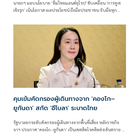
นายกฯ มอบนโยบาย 'ทีมไทยแลนด์ยุโรป' ขับเคลื่อน 'การทูต
เชิงรุก' เน้นโอกาส-ผลประโยชน์ ถึงมือประชาชน จับมือทุก
หน่วยงาน 'คลัสเตอร์' เดินหน้า FTA ไทย-สหภาพยุโรป
คุมเข้มคัดกรองผู้เดินทางจาก 'คองโก–
ยูกันดา' สกัด 'อีโบลา' ระบาดไทย
รัฐบาลยกระดับคัดกรองผู้เดินทางจากพื้นที่เสี่ยง หลังราชกิจ
จาฯ ประกาศ 'คองโก–ยูกันดา' เป็นเขตติดโรคติดต่ออันตราย 'อี
โบลา'