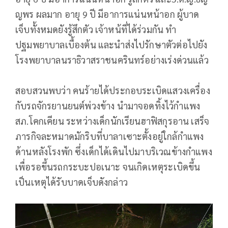
ญพร ผลมาก อายุ 9 ปี มีอาการแน่นหน้าอก ผู้บาด
เจ็บทั้งหมดยังรู้สึกตัว เจ้าหน้ที่ได้ร่วมกัน ทำ
ปฐมพยาบาลเบื้องต้น และนำส่งไปรักษาตัวต่อไปยัง
โรงพยาบาลนราธิวาสราชนครินทร์อย่างเร่งด่วนแล้ว
สอบสวนพบว่า คนร้ายได้ประกอบระเบิดแสวงเครื่อง
กับรถจักรยานยนต์พ่วงข้าง นำมาจอดทิ้งไว้กำแพง
สภ.โคกเคียน ระหว่างเด็กนักเรียนฮาฟิสกุรอาน เสร็จ
ภารกิจละหมาดมักริบที่บาลาเซาะตั้งอยู่ใกล้กำแพง
ด้านหลังโรงพัก ซึ่งเด็กได้เดินไปมาบริเวณข้างกำแพง
เพื่อรอขึ้นรถกระบะปอเนาะ จนเกิดเหตุระเบิดขึ้น
เป็นเหตุได้รับบาดเจ็บดังกล่าว