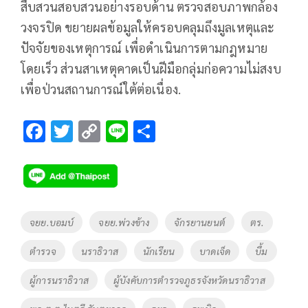
สืบสวนสอบสวนอย่างรอบด้าน ตรวจสอบภาพกล้อง
วงจรปิด ขยายผลข้อมูลให้ครอบคลุมถึงมูลเหตุและ
ปัจจัยของเหตุการณ์ เพื่อดำเนินการตามกฎหมาย
โดยเร็ว ส่วนสาเหตุคาดเป็นฝีมือกลุ่มก่อความไม่สงบ
เพื่อป่วนสถานการณ์ใต้ต่อเนื่อง.
F
T
C
Li
S
ac
wi
o
n
h
e
tt
p
e
ar
b
er
y
e
o
Li
Tags
จยย.บอมบ์
จยย.พ่วงข้าง
จักรยานยนต์
ตร.
o
n
ตำรวจ
นราธิวาส
นักเรียน
บาดเจ็ด
บึ้ม
k
k
ผู้การนราธิวาส
ผู้บังคับการตำรวจภูธรจังหวัดนราธิวาส