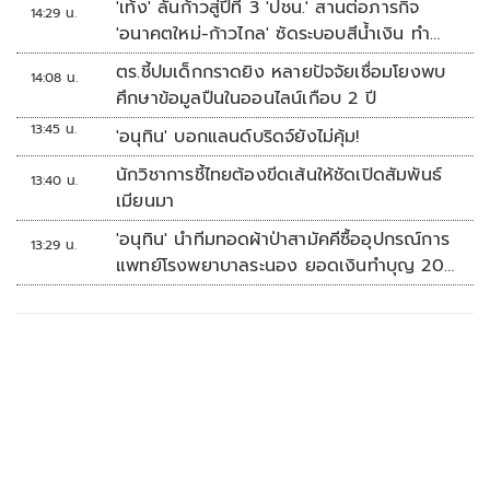
'เท้ง' ลั่นก้าวสู่ปีที่ 3 'ปชน.' สานต่อภารกิจ
14:29 น.
'อนาคตใหม่-ก้าวไกล' ซัดระบอบสีน้ำเงิน ทำ
หลักนิติรัฐ-นิติธรรมสั่นคลอน
ตร.ชี้ปมเด็กกราดยิง หลายปัจจัยเชื่อมโยงพบ
14:08 น.
ศึกษาข้อมูลปืนในออนไลน์เกือบ 2 ปี
13:45 น.
'อนุทิน' บอกแลนด์บริดจ์ยังไม่คุ้ม!
นักวิชาการชี้ไทยต้องขีดเส้นให้ชัดเปิดสัมพันธ์
13:40 น.
เมียนมา
'อนุทิน' นำทีมทอดผ้าป่าสามัคคีซื้ออุปกรณ์การ
13:29 น.
แพทย์โรงพยาบาลระนอง ยอดเงินทำบุญ 20
ล้านบาท