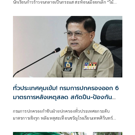
นักเรียนก้าวร้าวจนกลายเป็นกระแส สะท้อนเมื่อยกเลิก “ไม้
เรียว” แต่เครื่องมือใหม่กลับขาดน้ำหนักป้องปราม เสนอเพิ่มมา
ทั่วประเทศคุมเข้ม! กรมการปกครองออก 6
มาตรการหลังเหตุสลด สกัดปืน-ป้องกัน
เลียนแบบ
กรมการปกครองกำชับฝ่ายปกครองทั่วประเทศยกระดับ
มาตรการเชิงรุก หลังเหตุสะเทือนขวัญโรงเรียนเทพศิรินทร์
นนทบุรี คุมเข้มการครอบครอง-พกพาอาวุธปืน เพิ่มจุดตรวจ
จุดสกัด ลาดตระเวนพื้นที่เสี่ยง ยกระดับความปลอดภัยโรงเรียน-