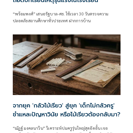
“พร้อมพงศ์” เสนอรัฐบาล-ศธ. ใช้เวลา 30 วันตรวจความ
ปลอดภัยสถานศึกษาทั่วประเทศ ฝากการบ้าน
จากยุค 'กลัวไม้เรียว' สู่ยุค 'เด็กไม่กลัวครู'
ชำแหละปัญหาวินัย หรือไม้เรียวต้องกลับมา?
“ณัฏฐ์ มงคลนาวิน” วิเคราะห์ปมครูรุ่นใหญ่สุดอัดอั้น เจอ