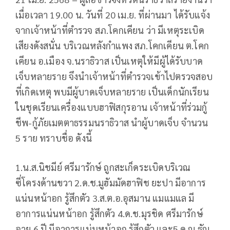
เมื่อเวลา 19.00 น. วันที่ 20 เม.ย. ที่ผ่านมา ได้รับแจ้ง
จากเจ้าหน้าที่ตำรวจ สภ.โคกเคียน ว่า มีเหตุระเบิด
เสียงดังสนั่น บริเวณหลังกำแพง สภ.โคกเคียน ต.โคก
เคียน อ.เมือง จ.นราธิวาส เป็นเหตุให้มีผู้ได้รับบาด
เจ็บหลายราย จึงนำเจ้าหน้าที่ตำรวจเข้าไปตรวจสอบ
ที่เกิดเหตุ พบมีผู้บาดเจ็บหลายราย เป็นเด็กนักเรียน
ในชุดเรียนเครื่องแบบฮาฟิสกุรอาน เจ้าหน้าที่ร่วมกู้
ชีพ-กู้ภัยเมตตาธรรมนราธิวาส นำผู้บาดเจ็บ จำนวน
5 ราย ทราบชื่อ ดังนี้
1.น.ส.นิชมีย์ ศรีมารักษ์ ถูกสะเก็ดระเบิดบริเวณ
ซี่โครงด้านขวา 2.ด.ช.มูฮัมมัดฮาฟิช ยะปา มีอาการ
แน่นหน้าอก รู้สึกตัว 3.ส.ต.อ.อุสมาน แมแมแล มี
อาการแน่นหน้าอก รู้สึกตัว 4.ด.ช.มุรชิด ศรีมารักษ์
อายุ 6 ปี มีอาการแน่นหน้าอก รู้สึกตัว และ5.ด.ญ.ธัญ