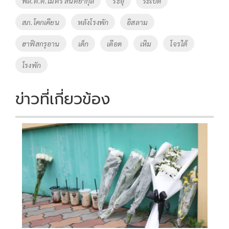
พล.ต.ต.ไมตรี สันตยากุล
ระอุ
ระเบิด
สภ.โคกเคียน
หลังโรงพัก
อิสลาม
ฮาฟิสกรุอาน
เด็ก
เดือด
เหิม
โจรใต้
โรงพัก
ข่าวที่เกี่ยวข้อง