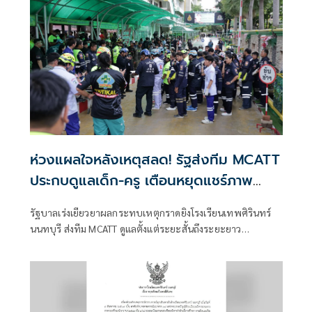
ห้าง พร้อมเฝ้าระวังพฤติกรรมเสี่ยง ป้องกันเหตุซ้ำและการเลียน
แบบ
ห่วงแผลใจหลังเหตุสลด! รัฐส่งทีม MCATT
ประกบดูแลเด็ก-ครู เตือนหยุดแชร์ภาพ
รุนแรง
รัฐบาลเร่งเยียวยาผลกระทบเหตุกราดยิงโรงเรียนเทพศิรินทร์
นนทบุรี ส่งทีม MCATT ดูแลตั้งแต่ระยะสั้นถึงระยะยาว
ครอบคลุมผู้บาดเจ็บ ครอบครัว นักเรียน-ครู พร้อมขอความร่วม
มืองดส่งต่อภาพและคลิปรุนแรง หวั่นกระทบจิตใจเด็ก เปิดสาย
ปรึกษา 1415 และ 1323 ตลอด 24 ชั่วโมง