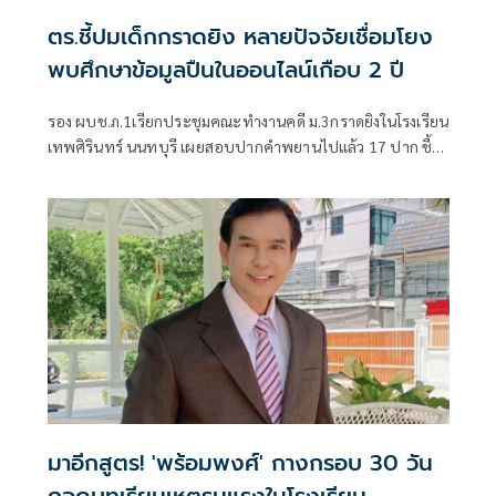
ตร.ชี้ปมเด็กกราดยิง หลายปัจจัยเชื่อมโยง
พบศึกษาข้อมูลปืนในออนไลน์เกือบ 2 ปี
รอง ผบช.ภ.1เรียกประชุมคณะทำงานคดี ม.3กราดยิงในโรงเรียน
เทพศิรินทร์ นนทบุรี เผยสอบปากคำพยานไปแล้ว 17 ปาก ชี้
ชนวนเหตุมาจากหลายปัจจัย ทั้งเรื่องครอบครัว มีปัญหากับ
เพื่อน เสพสื่อโซเชียล พบเคยสั่งซื้อปืนบีบีกันทางออนไลน์มา
โรงเรียนแต่ถูกครูยึด เร่งตรวจสอบมือถือ-คอมพิวเตอร์ โยงเหตุ
สลด
มาอีกสูตร! 'พร้อมพงศ์' กางกรอบ 30 วัน
ถอดบทเรียนเหตุรุนแรงในโรงเรียน