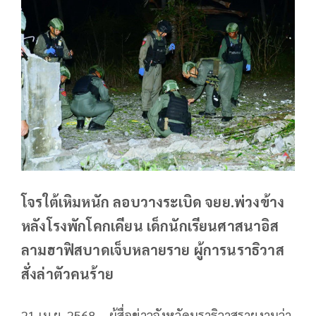
โจรใต้เหิมหนัก ลอบวางระเบิด จยย.พ่วงข้าง
หลังโรงพักโคกเคียน เด็กนักเรียนศาสนาอิส
ลามฮาฟิสบาดเจ็บหลายราย ผู้การนราธิวาส
สั่งล่าตัวคนร้าย
21 เม.ย. 2568 – ผู้สื่อข่าวจังหวัดนราธิวาสรายงานว่า