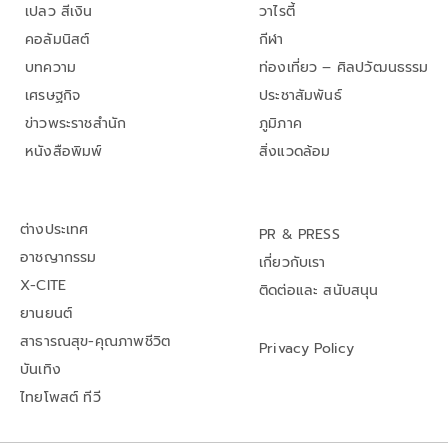
เปลว สีเงิน
วาไรตี้
คอลัมนิสต์
กีฬา
บทความ
ท่องเที่ยว – ศิลปวัฒนธรรม
เศรษฐกิจ
ประชาสัมพันธ์
ข่าวพระราชสำนัก
ภูมิภาค
หนังสือพิมพ์
สิ่งแวดล้อม
ต่างประเทศ
PR & PRESS
อาชญากรรม
เกี่ยวกับเรา
X-CITE
ติดต่อและ สนับสนุน
ยานยนต์
สาธารณสุข-คุณภาพชีวิต
Privacy Policy
บันเทิง
ไทยโพสต์ ทีวี