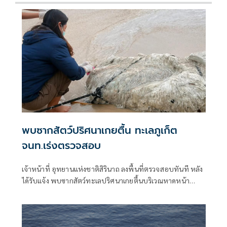
พบซากสัตว์ปริศนาเกยตื้น ทะเลภูเก็ต
จนท.เร่งตรวจสอบ
เจ้าหน้าที่ อุทยานแห่งชาติสิรินาถ ลงพื้นที่ตรวจสอบทันที หลัง
ได้รับแจ้ง พบซากสัตว์ทะเลปริศนาเกยตื้นบริเวณหาดหน้า
โรงแรมแห่งหนึ่ง ตำบลเชิงทะเล อำเภอถลาง จังหวัดภูเก็ต