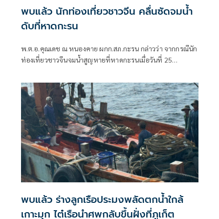
พบแล้ว นักท่องเที่ยวชาวจีน คลื่นซัดจมน้ำ
ดับที่หาดกะรน
พ.ต.อ.คุณเดช ณ หนองคาย ผกก.สภ.กะรน กล่าวว่า จากกรณีนัก
ท่องเที่ยวชาวจีนจมน้ำสูญหายที่หาดกะรนเมื่อวันที่ 25
กรกฎาคม เวลา 19:30 น. ซึ่งหน่วยงานที่เกี่ยวข้อง ประกอบด้วย
เทศบาลตำบลกะรน เจ้าหน้าที่ไลฟ์การ์ด ฝ่ายปกครอง
พบแล้ว ร่างลูกเรือประมงพลัดตกน้ำใกล้
เกาะมุก ไต๋เรือนำศพกลับขึ้นฝั่งที่ภูเก็ต