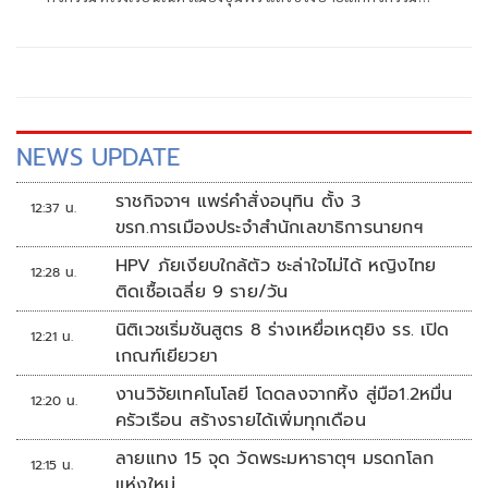
ออกจากโรงเรียนกลับบ้าน แล้วรถยนต์กระบะมิตซูบิชิตอนครึ่ง
สีขาว ไปเล่นน้ำทะเลกับเพื่อนๆที่สะพานท่าเทียบเรือสะพลี หมู่
5 ตำบลสะพลี อ.ปะทิว จ.ชุมพร แล้วถูกคลื่นลมที่กรรโชกแรงซัด
จ
NEWS UPDATE
ราชกิจจาฯ แพร่คำสั่งอนุทิน ตั้ง 3
12:37 น.
ขรก.การเมืองประจำสำนักเลขาธิการนายกฯ
HPV ภัยเงียบใกล้ตัว ชะล่าใจไม่ได้ หญิงไทย
12:28 น.
ติดเชื้อเฉลี่ย 9 ราย/วัน
นิติเวชเริ่มชันสูตร 8 ร่างเหยื่อเหตุยิง รร. เปิด
12:21 น.
เกณฑ์เยียวยา
งานวิจัยเทคโนโลยี โดดลงจากหิ้ง สู่มือ1.2หมื่น
12:20 น.
ครัวเรือน สร้างรายได้เพิ่มทุกเดือน
ลายแทง 15 จุด วัดพระมหาธาตุฯ มรดกโลก
12:15 น.
แห่งใหม่