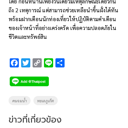
โดย ก่อนหน้านี้เพียงวันเดียวมีเหตุลักษณะเดียวกัน
ถึง 2 เหตุการณ์ แต่สามารถช่วยเหลือนำขึ้นฝั่งได้ทัน
พร้อมฝากเตือนนักท่องเที่ยวให้ปฏิบัติตามคำเตือน
ของเจ้าหน้าที่อย่างเคร่งครัด เพื่อความปลอดภัยใน
ชีวิตและทรัพย์สิน
F
T
C
Li
S
ac
wi
o
n
h
e
tt
p
e
ar
b
er
y
e
o
Li
Tags
คนจมน้ำ
ทะเลภูเก็ต
o
n
k
k
ข่าวที่เกี่ยวข้อง