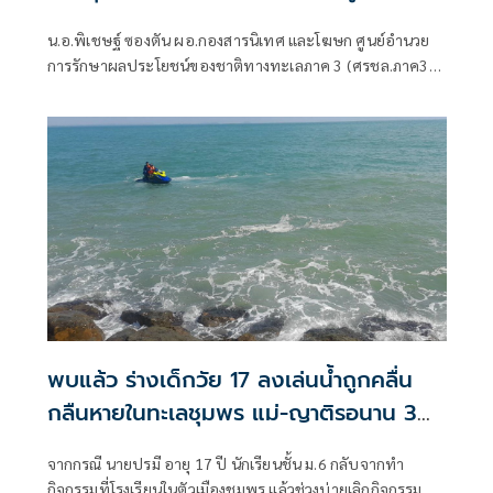
น.อ.พิเชษฐ์ ซองตัน ผอ.กองสารนิเทศ และโฆษก ศูนย์อำนวย
การรักษาผลประโยชน์ของชาติทางทะเลภาค 3 (ศรชล.ภาค3)
เปิดเผยว่า วันนี้ เวลา 09.43 น. เจ้าหน้าที่ศูนย์ควบคุมการแจ้ง
เรือเข้าออกภูเก็ตได้รับแจ้งจาก เรือ พิชัยสมุทร 9 ประเภท
อวนลากคู่
พบแล้ว ร่างเด็กวัย 17 ลงเล่นน้ำถูกคลื่น
กลืนหายในทะเลชุมพร แม่-ญาติรอนาน 3
วัน
จากกรณี นายปรมี อายุ 17 ปี นักเรียนชั้น ม.6 กลับจากทำ
กิจกรรมที่โรงเรียนในตัวเมืองชุมพร แล้วช่วงบ่ายเลิกกิจกรรม