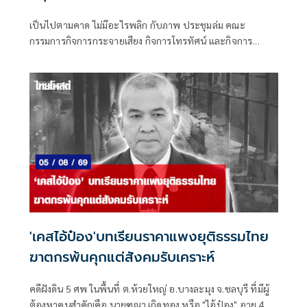
เป็นไปตามคาด ไม่มีอะไรพลิก กับภาพ ประชุมล่ม คณะ
กรรมการกิจการกระจายเสียง กิจการโทรทัศน์ และกิจการ
โทรคมนาคมแห่งชาติ (กสทช.) เมื่อวันพุธที่ 5 ส.ค.ที่ผ่านมา
'เคสไอ้ป๋อง'บทเรียนราคาแพงยุติธรรมไทย
ฆาตกรพ้นคุกแต่สังคมรับเคราะห์
คดีฝังดิน 5 ศพ ในพื้นที่ ต.ห้วยใหญ่ อ.บางละมุง จ.ชลบุรี ที่มีผู้
ต้องหาคนสำคัญคือ นายฑณา เกิดทอง หรือ "ไอ้ป๋อง" อายุ 43