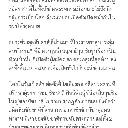
กทม. และกลุ่มอิสระที่จะส่งคนลงสมัคร สก. รวมถึงผู้
สมัคร สก.ที่ไม่ทั้งสังกัดพรรคการเมืองและไม่สังกัด
กลุ่มการเมืองใดๆ จึงเร่งทยอยเปิดตัวเปิดหน้ากันใน
ช่วงโค้งสุดท้าย
อย่างช่วงสุดสัปดาห์ที่ผ่านมา ที่โรงงานยาสูบ “กลุ่ม
คนทำงาน” ที่มี ดวงฤทธิ์ เบญจาธิกุล ชัยรุ่งเรือง เป็น
หัวหน้าทีม ก็เปิดตัวผู้สมัคร สก.ของกลุ่มที่สุดท้าย ส่ง
ลงทั้งสิ้น 27 คน จากเดิมเปิดหัวไว้ว่าจะส่งลง 33 คน
โดยในวันเปิดตัว ต่อศักดิ์ โชติมงคล อดีตประธานที่
ปรึกษาผู้ว่าฯ กทม. ชัชชาติ สิทธิพันธุ์ ที่ถือเป็นกุนซือ
ใหญ่ของชัชชาติ ไปร่วมปรากฏตัว ภาพเลยยิ่งชัดว่า
อดีตทีมชัชชาติที่ศาลา กทม.เสาชิงช้า กับกลุ่มคน
ทำงาน มีเงาของชัชชาติทาบทับตรงกลาง แม้ทั้ง 2
ฝ่ายจะพยายามปฏิเสธความสัมพันธ์ดังกล่าว