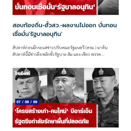
สอบท้องถิ่น-ฮั้วสว.-ผลงานไม่ออก บั่นทอน
เชื่อมั่น'รัฐบาลอนุทิน'
สัปดาห์ก่อนมีกระแสข่าวปรับคณะรัฐมนตรี (ครม.) มาต้น
สัปดาห์นี้มีข่าวลือพลิกขั้วรัฐบาล ส้ม-แดง-เขียว พรรค
ประชาชน พรรคเพื่อไทย และพรรคกล้าธรรม จับมือกัน