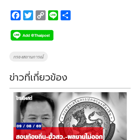
F
T
C
Li
S
ac
wi
o
n
h
e
tt
p
e
ar
b
er
y
e
o
Li
Tags
กรองสถานการณ์
o
n
k
k
ข่าวที่เกี่ยวข้อง