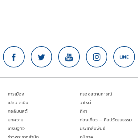
การเมือง
กรองสถานการณ์
เปลว สีเงิน
วาไรตี้
คอลัมนิสต์
กีฬา
บทความ
ท่องเที่ยว – ศิลปวัฒนธรรม
เศรษฐกิจ
ประชาสัมพันธ์
ข่าวพระราชสำนัก
ภูมิภาค