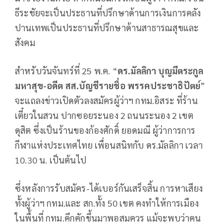
ธีระชัยจะเป็นประธานที่ปรึกษาด้านการเงินการคลัง
ปานเทพเป็นประธานที่ปรึกษาด้านสาธารณสุขและ
สังคม
สำหรับวันจันทร์ที่ 25 พ.ค. “
ดร.มัลลิกา บุญมีตระกูล
มหาสุข-อดีต สส.บัญชีรายชื่อ พรรคประชาธิปัตย์
”
จะแถลงข่าวเปิดตัวลงสมัครผู้ว่าฯ กทม.อิสระ ที่ร้าน
เตี๋ยวในสวน ปากซอยระนอง 2 ถนนระนอง 2 เขต
ดุสิต ซึ่งเป็นร้านของก้องศักดิ์ ยอดมณี ผู้ว่าการการ
กีฬาแห่งประเทศไทย เพื่อนสนิทกับ ดร.มัลลิกา เวลา
10.30 น. เป็นต้นไป
ซึ่งหลังการรับสมัคร-ได้เบอร์กันเสร็จสิ้น การหาเสียง
ทั้งผู้ว่าฯ กทม.และ สก.ทั้ง 50 เขต คงทำให้การเมือง
ในพื้นที่ กทม.คึกคักขึ้นมาพอสมควร แม้จะพบว่าคน