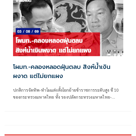
โผมท.-คลองหลอดฝุ่นตลบ สิงห์น้ำเงิน
ผงาด แต่ไม่ยกแผง
ปกติการจัดทัพ-ทำโผแต่งตั้งโยกย้ายข้าราชการระดับสูง ซี 10
ของกระทรวงมหาดไทย ทั้ง รองปลัดกระทรวงมหาดไทย-
อธิบดี-ผู้ว่าราชการจังหวัด-ผู้ตรวจราชการกระทรวงมหาดไทย
ก็ได้รับความสนใจจากแวดวงการเมืองพอสมควร ไม่แพ้โผ
ทหาร-โผตำรวจ ยิ่งในช่วงการเมืองพีกๆ เช่น จะมีการเลือกตั้ง
ใหญ่ หรือการเมืองแรงๆ มีโอกาสที่จะมีการเปลี่ยนแปลงขั้ว
อำนาจการเมือง โผมหาดไทยก็จะอยู่ในความสนใจของแวดวง