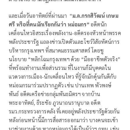
และเมื่อวันอาทิตย์ที่ผ่านมา “
ม.ล.กรกสิวัฒน์ เกษม
ศรี หรือที่คนมักเรียกกันว่า หม่อมกร”
อดีตนัก
เคลื่อนไหวอิสระเรื่องพลังงาน-อดีตรองหัวหน้าพรรค
พลังประชารัฐ แถลงข่าวเปิดตัวและโชว์วิสัยทัศน์การ
บริหารกรุงเทพฯ ที่สมาคมธรรมศาสตร์ โดยชู
นโยบาย “พลิกโฉมกรุงเทพฯ ด้วย “มืออาชีพตัวจริง”
ที่พร้อมทำงานเพื่อส่วนรวม ที่ในงานก็มีบุคคลใน
แวดวงการเมือง-นักเคลื่อนไหว ที่รู้จักมักคุ้นกันดีกับ
หม่อมกรมาร่วมปรากฏตัว เช่น ปานเทพ พัวพงษ์
พันธ์ อดีตเครือข่ายกลุ่มพันธมิตรฯ จากบ้าน
พระอาทิตย์, ธีระชัย ภูวนาถนรานุบาล อดีต
รมว.กระทรวงการคลัง ที่เคยอยู่พลังประชารัฐด้วยกัน
หลังก่อนหน้านี้มีการสื่อสารออกมาว่า บางคนจะเข้า
มาช่วยงานด้วย หากหม่อมกรได้เป็นผู้ว่าฯ กทม. เช่น