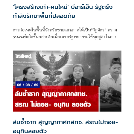
'โครงสร้างเก่า-คนใหม่' บีอาร์เอ็น รัฐตรึง
กำลังรักษาพื้นที่ปลอดภัย
การก่อเหตุในพื้นที่จังหวัดชายแดนภาคใต้เป็น“วัฏจักร” ความ
รุนแรงที่เกิดขึ้นอย่างต่อเนื่องภาครัฐพยายามใช้ทุกสูตรในการ
แก้ไขปัญหา แต่ก็ยังไม่มีแนวโน้มที่ความรุนแรงจะยุติลงได้อย่าง
สมบูรณ์
ล่มซ้ำซาก สุญญากาศกสทช. สรณไม่ถอย-
อนุทินลอยตัว