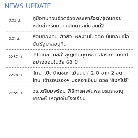
การเมืองตามไปด้วย
NEWS UPDATE
คู่มือทบทวนชีวิตช่วงพระเสาร์จร(7)เดินถอย
0:03 น.
หลังสำหรับคนทุกลัคนาราศีตอนที่2
สอบท้องถิ่น-ฮั้วสว.-ผลงานไม่ออก บั่นทอนเชื่อ
0:01 น.
มั่น'รัฐบาลอนุทิน'
'ลิโอเนล เมสซี' สูญเสียคุณพ่อ 'ฮอร์เก' จากไป
22:37 น.
อย่างสงบในวัย 68 ปี
'ไทย' เปิดบ้านชนะ 'เมียนมา' 2-0 จาก 2 จุด
22:26 น.
โทษ เข้ารอบรองฯ บอลอาเซียน ดวล 'สิงคโปร์'
วธ.เตรียมพร้อม พิธีการศพในพระบรมราชานุ
20:59 น.
เคราะห์ เหตุยิงในโรงเรียน