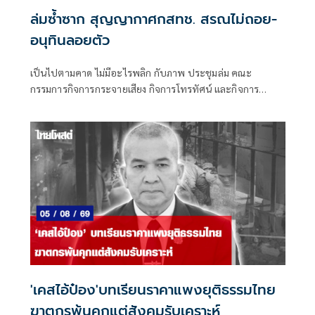
ล่มซ้ำซาก สุญญากาศกสทช. สรณไม่ถอย-
อนุทินลอยตัว
เป็นไปตามคาด ไม่มีอะไรพลิก กับภาพ ประชุมล่ม คณะ
กรรมการกิจการกระจายเสียง กิจการโทรทัศน์ และกิจการ
โทรคมนาคมแห่งชาติ (กสทช.) เมื่อวันพุธที่ 5 ส.ค.ที่ผ่านมา
'เคสไอ้ป๋อง'บทเรียนราคาแพงยุติธรรมไทย
ฆาตกรพ้นคุกแต่สังคมรับเคราะห์