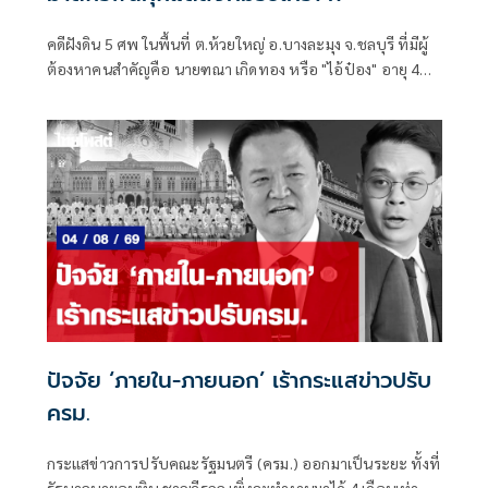
คดีฝังดิน 5 ศพ ในพื้นที่ ต.ห้วยใหญ่ อ.บางละมุง จ.ชลบุรี ที่มีผู้
ต้องหาคนสำคัญคือ นายฑณา เกิดทอง หรือ "ไอ้ป๋อง" อายุ 43
ปี
ปัจจัย ‘ภายใน-ภายนอก’ เร้ากระแสข่าวปรับ
ครม.
กระแสข่าวการปรับคณะรัฐมนตรี (ครม.) ออกมาเป็นระยะ ทั้งที่