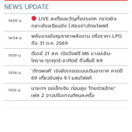
NEWS UPDATE
LIVE สะเทือนขวัญทั้งประเทศ กราดยิง
14:05 น.
กลางโรงเรียนดัง | ห้องข่าวไทยโพสต์
พลังงานยังคุมราคาพลังงาน ตรึงราคา LPG
14:04 น.
ถึง 31 ต.ค. 2569
ดีเดย์ 21 ส.ค. เปิดวิ่งฟรี M6 บางปะอิน-
13:59 น.
โคราช ทุกศุกร์-อาทิตย์ ถึงสิ้นปี 69
‘ภัทรพงศ์’ เร่งอัปเกรดระบบเดินอากาศ คาดปี
13:54 น.
69 เที่ยวบินพุ่ง 9.1 แสนไฟลท์
นายกฯ ขอเช็กเงิน ก่อนลุย 'ไทยช่วยไทย'
13:53 น.
เฟส 2 อาจปรับเกณฑ์คนละครึ่ง