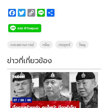
F
T
C
Li
S
ac
wi
o
n
h
e
tt
p
e
ar
b
er
y
e
o
Li
Tags
กรองสถานการณ์
กษิณ
ประยุทธ์
วิษณุ
o
n
k
k
ข่าวที่เกี่ยวข้อง