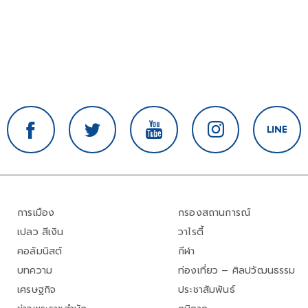
การเมือง
กรองสถานการณ์
เปลว สีเงิน
วาไรตี้
คอลัมนิสต์
กีฬา
บทความ
ท่องเที่ยว – ศิลปวัฒนธรรม
เศรษฐกิจ
ประชาสัมพันธ์