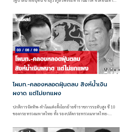
รัฐบาลนายอนุทิน ชาญวีรกูล เพิ่งจะทำงานมาได้ 4 เดือนเท่านั้น
ซึ่งระยะเวลาดังกล่าวถือว่าน้อยมาก หากเทียบรัฐบาลในอดีต ที่
อย่างเร็วที่สุดจะปรับกันทุก 6 เดือน หรือครึ่งปี
โผมท.-คลองหลอดฝุ่นตลบ สิงห์น้ำเงิน
ผงาด แต่ไม่ยกแผง
ปกติการจัดทัพ-ทำโผแต่งตั้งโยกย้ายข้าราชการระดับสูง ซี 10
ของกระทรวงมหาดไทย ทั้ง รองปลัดกระทรวงมหาดไทย-
อธิบดี-ผู้ว่าราชการจังหวัด-ผู้ตรวจราชการกระทรวงมหาดไทย
ก็ได้รับความสนใจจากแวดวงการเมืองพอสมควร ไม่แพ้โผ