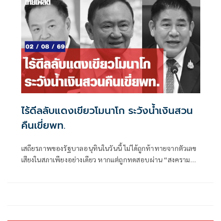
ทหาร-โผตำรวจ ยิ่งในช่วงการเมืองพีกๆ เช่น จะมีการเลือกตั้ง
ใหญ่ หรือการเมืองแรงๆ มีโอกาสที่จะมีการเปลี่ยนแปลงขั้ว
อำนาจการเมือง โผมหาดไทยก็จะอยู่ในความสนใจของแวดวง
การเมืองตามไปด้วย
ไร้ดีลลับแดงเขียวโมนาโก ระวังน้ำเงินสวน
คืนเขี่ยพท.
เสถียรภาพของรัฐบาลอนุทินในวันนี้ ไม่ได้ถูกท้าทายจากตัวเลข
เสียงในสภาเพียงอย่างเดียว หากแต่ถูกทดสอบผ่าน “สงคราม
ข่าวลือ” และความพยายามสร้างภาพความแตกแยกภายในเครือ
ข่ายอำนาจของพรรคภูมิใจไทย