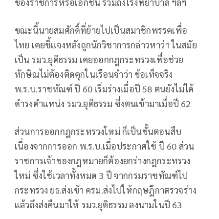
ของราชการหรือเอกชน รวมถึงโรงพยาบาล ฯลฯ
ขณะนี้นายสมศักดิ์ที่ย้ายไปเป็นสมาชิกพรรคเพื่อ
ไทย เคยชี้แจงหลังถูกนักวิชาการกล่าวหาว่า ในสมัย
เป็น รมว.ยุติธรรม เคยออกกฎกระทรวงเพื่อช่วย
ทักษิณไม่ต้องติดคุกในเรือนจำว่า ข้อเท็จจริง
พ.ร.บ.ราชทัณฑ์ ปี 60 เริ่มร่างเมื่อปี 58 ตนยังไม่ได้
ดำรงตำแหน่ง รมว.ยุติธรรม ซึ่งตนเข้ามาเมื่อปี 62
ส่วนการออกกฎกระทรวงใหม่ ก็เป็นขั้นตอนสืบ
เนื่องจากการออก พ.ร.บ.เมื่อประกาศใช้ ปี 60 ส่วน
ราชการเจ้าของกฎหมายก็ต้องยกร่างกฎกระทรวง
ใหม่ ซึ่งใช้เวลาทั้งหมด 3 ปี จากกรมราชทัณฑ์ไป
กระทรวง ยธ.ส่งเข้า ครม.ส่งไปให้กฤษฎีกาตรวจร่าง
แล้วถึงส่งคืนมาให้ รมว.ยุติธรรม ลงนามในปี 63