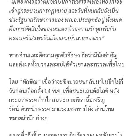
"ไม่ต้องกังวลว่าผมจะเป็นภาระพรรคเพื่อไทย ผมจะ
เข้าสู่กระบวนการกฎหมาย และวันที่ผมกลับยังเป็น
ช่วงรัฐบาลรักษาการของ พล.อ.ประยุทธ์อยู่ ทั้งหมด
คือการตัดสินใจของผมเอง ด้วยความรักผูกพันกับ
ครอบครัว/แผ่นดินเกิดและเจ้านายของเรา”
หากอ่านและตีความทุกตัวอักษร ถือว่ามีนัยสำคัญ
และส่งผลทั้งบวกและลบให้ตัวเขาและพรรคเพื่อไทย
โดย “ทักษิณ” เชื่อว่าจะชิงมวลชนกลับมาในอีกไม่กี่
วันก่อนเลือกตั้ง 14 พ.ค. เพื่อชนะแลนด์สไลด์ หลัง
กระแสพรรคก้าวไกล และนายพิธา ลิ้มเจริญ
รัตน์ หัวหน้าพรรค มาแรงแซงทางโค้ง ผ่านโพล
หลายสำนัก ต่างๆ
ขณะที่ "อุ๊งอิ๊ง" แพทองธาร ชินวัตร ระยะหลังขายไม่