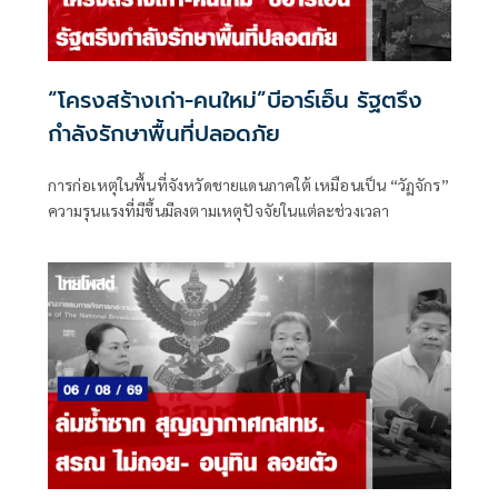
“โครงสร้างเก่า-คนใหม่”บีอาร์เอ็น รัฐตรึง
กำลังรักษาพื้นที่ปลอดภัย
การก่อเหตุในพื้นที่จังหวัดชายแดนภาคใต้ เหมือนเป็น “วัฏจักร”
ความรุนแรงที่มีขึ้นมีลงตามเหตุปัจจัยในแต่ละช่วงเวลา