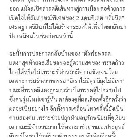
ออก แม้จะเปิดสารคดีเส้นทางสู่การเมือง ต่อด้วยการ
เปิดใจให้สัมภาษณ์พิเศษของ 2 แคนดิเดต "เสี่ยนิด"
เศรษฐา ทวีสิน ก็ไม่ได้สร้างกระแสให้เพื่อไทยกลับมา
ปัง เหมือนในช่วงก่อนหน้านี้
ฉะนั้นการประกาศกลับบ้านของ "ตัวพ่อพรรค
แดง" สุดท้ายจะเสียของ จะสู้ความสดของ พรรคก้าว
ไกลได้หรือไม่ เพราะที่ผ่านมามีความชัดเจน โดย
เฉพาะการสร้างวาทกรรม "มีเราไม่มีลุง มีลุงไม่มีเรา"
ขณะที่พรรคสีแดงถูกมองว่าเป็นพรรคสู้ไปกราบไป
ซึ่งคนรุ่นใหม่เขารู้ทัน คงต้องดูที่ผลเลือกตั้งอีกครั้งว่า
ผลจะเป็นอย่างไร อีกทั้งการเคลื่อนไหวครั้งนี้ยังเป็น
ดาบสองคม เพราะช่วยปลุกฝ่ายอนุรักษนิยมที่ดูเงียบ
เฉา และมีจำนวนมาก ให้ออกมาช่วย พล.อ.ประยุทธ์
จันทร์โอชา ให้กลับมาต้านระบอบทักษิณอีกครั้ง